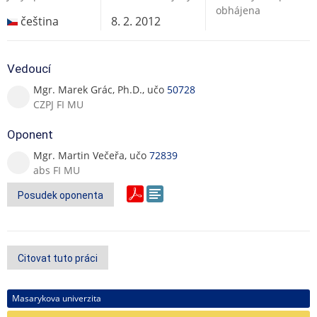
obhájena
čeština
8. 2. 2012
Vedoucí
Mgr. Marek Grác, Ph.D., učo
50728
CZPJ FI MU
Oponent
Mgr. Martin Večeřa, učo
72839
abs FI MU
Posudek oponenta
Citovat tuto práci
Masarykova univerzita