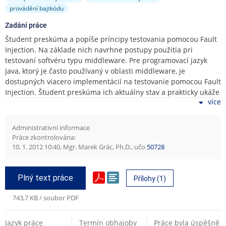
provádění bajtkódu
Zadání práce
Študent preskúma a popíše príncipy testovania pomocou Fault
Injection. Na základe nich navrhne postupy použitia pri
testovaní softvéru typu middleware. Pre programovací jazyk
Java, ktorý je často používaný v oblasti middleware, je
dostupných viacero implementácií na testovanie pomocou Fault
Injection. Študent preskúma ich aktuálny stav a prakticky ukáže
více
použiteľnosť ním vytvorených postupov pri testovaní JBossESB
middleware.
Administrativní informace
Práce je vypisována v rámci projektu OP Vpk s názvem
Práce zkontrolována:
Platforma výzkumné a vzdělávací spolupráci FI MU v oblasti
10. 1. 2012 10:40, Mgr. Marek Grác, Ph.D., učo
50728
zpracování dat, reg. číslo CZ.1.07/2.4.00/12.0049, a aktivit SPP.
Plný text práce
Přílohy (1)
743,7 KB / soubor PDF
Jazyk práce
Termín obhajoby
Práce byla úspěšně