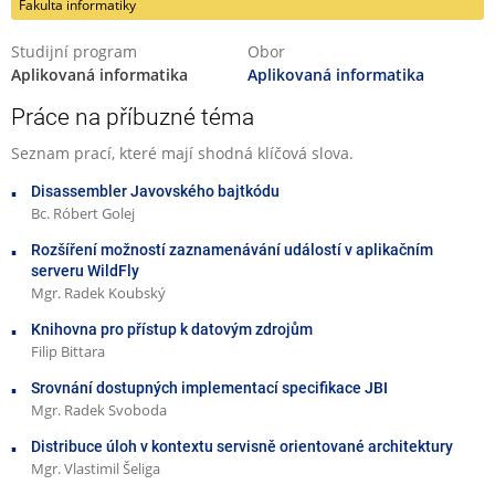
Fakulta informatiky
Studijní program
Obor
Aplikovaná informatika
Aplikovaná informatika
Práce na příbuzné téma
Seznam prací, které mají shodná klíčová slova.
Disassembler Javovského bajtkódu
Bc. Róbert Golej
Rozšíření možností zaznamenávání událostí v aplikačním
serveru WildFly
Mgr. Radek Koubský
Knihovna pro přístup k datovým zdrojům
Filip Bittara
Srovnání dostupných implementací specifikace JBI
Mgr. Radek Svoboda
Distribuce úloh v kontextu servisně orientované architektury
Mgr. Vlastimil Šeliga