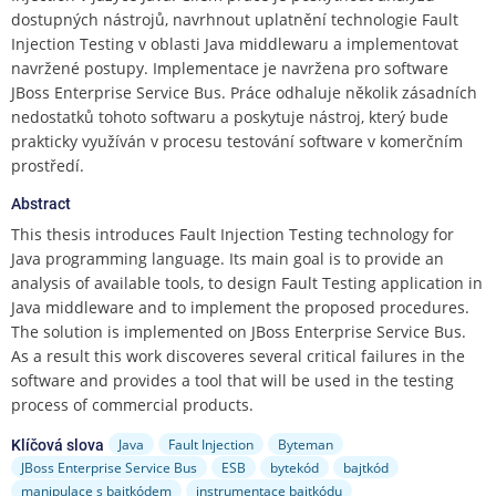
e
dostupných nástrojů, navrhnout uplatnění technologie Fault
n
Injection Testing v oblasti Java middlewaru a implementovat
u
navržené postupy. Implementace je navržena pro software
JBoss Enterprise Service Bus. Práce odhaluje několik zásadních
nedostatků tohoto softwaru a poskytuje nástroj, který bude
prakticky využíván v procesu testování software v komerčním
prostředí.
Abstract
This thesis introduces Fault Injection Testing technology for
Java programming language. Its main goal is to provide an
analysis of available tools, to design Fault Testing application in
Java middleware and to implement the proposed procedures.
The solution is implemented on JBoss Enterprise Service Bus.
As a result this work discoveres several critical failures in the
software and provides a tool that will be used in the testing
process of commercial products.
Java
Fault Injection
Byteman
Klíčová slova
JBoss Enterprise Service Bus
ESB
bytekód
bajtkód
manipulace s bajtkódem
instrumentace bajtkódu