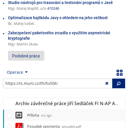
Studie nástrojů pro trasování a testování programů v Javě
Mgr. Matej Majdiš, učo
410246
Optimalizace bajtkódu Javy s ohledem na jeho velikost
Bc. Matej Vašek
Zabezpečení paketového zrcadla s využitím asymetrické
kryptografie
Mgr. Martin Skala
Podobné práce
Operace
Vy
Archiv závěrečné práce Jiří Sedláček FI N-AP AP, učo 139558
Příloha
src.tgz
Posudek oponenta
posudek.pdf