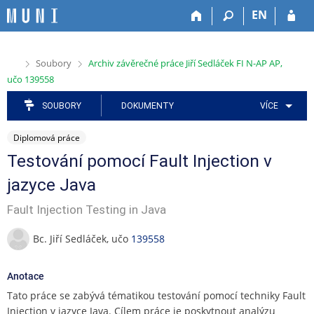
P
P
P
P
P
EN
ř
ř
ř
ř
ř
e
e
e
e
e
s
s
s
s
s
>
>
Soubory
Archiv závěrečné práce Jiří Sedláček FI N-AP AP,
k
k
k
k
k
učo 139558
o
o
o
o
o
č
č
č
č
č
SOUBORY
DOKUMENTY
VÍCE
i
i
i
i
i
t
t
t
t
t
Diplomová práce
n
n
n
n
n
a
a
a
a
a
Testování pomocí Fault Injection v
h
h
a
o
p
jazyce Java
o
l
p
b
a
r
a
l
s
t
Fault Injection Testing in Java
n
v
i
a
i
í
i
k
h
č
Bc. Jiří Sedláček, učo
139558
l
č
a
k
i
k
č
u
š
u
n
Anotace
t
í
Tato práce se zabývá tématikou testování pomocí techniky Fault
u
m
Injection v jazyce Java. Cílem práce je poskytnout analýzu