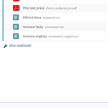
Plný text práce
thesis_sedlacek_jiri.pdf
Klíčová slova
keywords.txt
Anotace česky
annotation.txt
Anotace anglicky
annotation_english.txt
Více možností