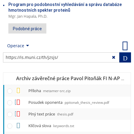
Program pro podobnostní vyhledávání a správu databáze
hmotnostních spekter proteinů
Mgr. Jan Hapala, Ph.D.
Podobné práce
Operace
Vy
r
Archiv závěrečné práce Pavol Pitoňák FI N-AP SSME, učo 207718
Příloha
metamer-src.zip
Posudek oponenta
ppitonak_thesis_review.pdf
i
Plný text práce
thesis.pdf
t
Klíčová slova
keywords.txt