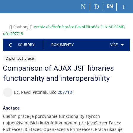
P
P
P
P
P
EN
ř
ř
ř
ř
ř
e
e
e
e
e
s
s
s
s
s
>
>
Soubory
Archiv závěrečné práce Pavol Pitoňák FI N-AP SSME,
k
k
k
k
k
učo 207718
o
o
o
o
o
č
č
č
č
č
SOUBORY
DOKUMENTY
VÍCE
i
i
i
i
i
t
t
t
t
t
Diplomová práce
n
n
n
n
n
a
a
a
a
a
Comparison of AJAX JSF libraries
h
h
a
o
p
functionality and interoperability
o
l
p
b
a
r
a
l
s
t
n
v
i
a
i
Bc. Pavol Pitoňák, učo
207718
í
i
k
h
č
l
č
a
k
Anotace
i
k
č
u
š
u
n
Cieľom práce je porovnanie funkcionality štyroch
t
í
najpoužívanejších knižníc komponent pre JavaServer Faces:
u
m
RichFaces, ICEfaces, OpenFaces a PrimeFaces. Práca ukazuje