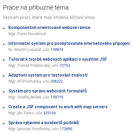
Práce na příbuzné téma
Seznam prací, které mají shodná klíčová slova.
Komponentně orientované webové rámce
Mgr. Pavla Nováková
Informační systém pro poskytovatele internetového připojení
Bc. Martin Lopatář, učo
139874
Tutoriál k tvorbě webových aplikací s využitím JSF
Mgr. Tomáš Polešovský, učo
72753
Adaptivní systém pro testování znalostí
Mgr. Jiří Procházka, učo
208322
Systém pro správu webových formulářů
Mgr. Ondřej Božek, učo
139719
Create a JSF component to work with map servers
Mgr. Ján Ferko, učo
325154
Správa vybavení a incidentů podniků
Mgr. Jaroslav Smolinský, učo
172890