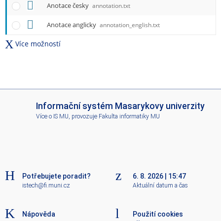
i
Anotace česky
annotation.txt
Anotace anglicky
annotation_english.txt
Více možností
I
Informační systém Masarykovy univerzity
S
Více o IS MU
, provozuje
Fakulta informatiky MU
M
U
Potřebujete poradit?
6. 8. 2026
|
15:47
istech@fi.muni.cz
Aktuální datum a čas
Nápověda
Použití cookies