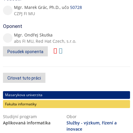
Mgr. Marek Grác, Ph.D., učo
50728
CZPJ FI MU
Oponent
Mgr. Ondřej Skutka
abs FI MU, Red Hat Czech, s.r.o.
Posudek oponenta
Citovat tuto práci
Masarykova univerzita
Fakulta informatiky
Studijní program
Obor
Aplikovaná informatika
Služby - výzkum, řízení a
inovace