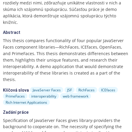
e
rozdiely medzi nimi, zdôrazňuje unikátne vlastnosti v nich a
n
skúma ich vzájomnú spoluprácu. Súčasťou práce je demo
u
aplikácia, ktorá demonštruje vzájomnú spoluprácu týchto
knižníc.
Abstract
This thesis compares functionality of four popular JavaServer
Faces component libraries—RichFaces, ICEfaces, OpenFaces,
and PrimeFaces. This thesis demonstrates differences between
them, highlights their unique features, and research their
interoperability. A demo application that would demonstrate
interoperability of these libraries is created as a part of the
thesis.
JavaServer Faces
JSF
RichFaces
ICEfaces
Klíčová slova
PrimeFaces
interoperability
web framework
Rich Internet Applications
Zadání práce
Specification of JavaServer Faces gives library-providers the
background to cooperate on. The necessity of specifying the