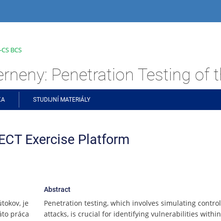
B-CS BCS
KA
STUDIJNÍ MATERIÁLY
JECT Exercise Platform
Abstract
tokov, je
Penetration testing, which involves simulating contro
Táto práca
attacks, is crucial for identifying vulnerabilities within