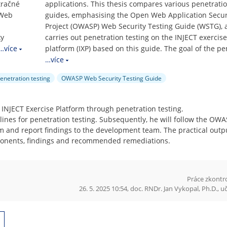
tračné
applications. This thesis compares various penetratio
(Web
guides, emphasising the Open Web Application Secur
Project (OWASP) Web Security Testing Guide (WSTG), 
ky
carries out penetration testing on the INJECT exercise
…více
platform (IXP) based on this guide. The goal of the pe
…více
enetration testing
OWASP Web Security Testing Guide
he INJECT Exercise Platform through penetration testing.
delines for penetration testing. Subsequently, he will follow the O
rm and report findings to the development team. The practical outpu
mponents, findings and recommended remediations.
Práce zkontr
26. 5. 2025 10:54, doc. RNDr. Jan Vykopal, Ph.D., 