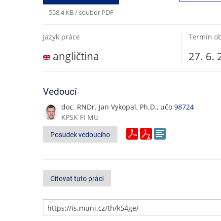
558,4 KB / soubor PDF
Jazyk práce
Termín o
angličtina
27. 6.
Vedoucí
doc. RNDr. Jan Vykopal, Ph.D., učo
98724
KPSK FI MU
Posudek vedoucího
Citovat tuto práci