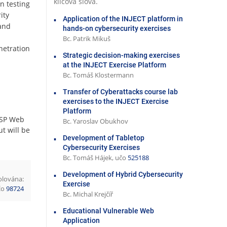
klíčová slova.
n testing
ity
Application of the INJECT platform in
and
hands-on cybersecurity exercises
Bc. Patrik Mikuš
netration
Strategic decision-making exercises
at the INJECT Exercise Platform
Bc. Tomáš Klostermann
Transfer of Cyberattacks course lab
exercises to the INJECT Exercise
Platform
WASP Web
Bc. Yaroslav Obukhov
t will be
Development of Tabletop
Cybersecurity Exercises
Bc. Tomáš Hájek, učo
525188
Development of Hybrid Cybersecurity
olována:
Exercise
učo
98724
Bc. Michal Krejčíř
Educational Vulnerable Web
Application