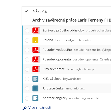
NÁZEV
Archiv závěrečné práce Laris Terneny FI
Zpráva o průběhu obhajoby
prubeh_obhajoby.
Příloha
Electronical_attachments.zip
Posudek vedoucího
posudek_vedouciho_Vykopa
Posudek oponenta
posudek_oponenta_Celeda.
Plný text práce
Terneny_bachelor.pdf
Klíčová slova
keywords.txt
Anotace česky
annotation.txt
Anotace anglicky
annotation_english.txt
Více možností