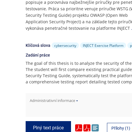
e
popisuje a porovnáva najbežnejšie príručky pre pene
n
testovanie. Práca sa prioritne venuje príručke WSTG 
u
Security Testing Guide) projektu OWASP (Open Web
Application Security Project) a na základe tejto príruč
vykonáva penetračné testovanie na platforme INJECT
cybersecurity
INJECT Exercise Platform
p
Klíčová slova
Zadání práce
The goal of this thesis is to analyze the security of t
The student will first compare existing practical gui
Security Testing Guide, systematically test the platfo
a comprehensive testing report detailing tested co
Administrativní informace
Plný text práce
Přílohy (1)