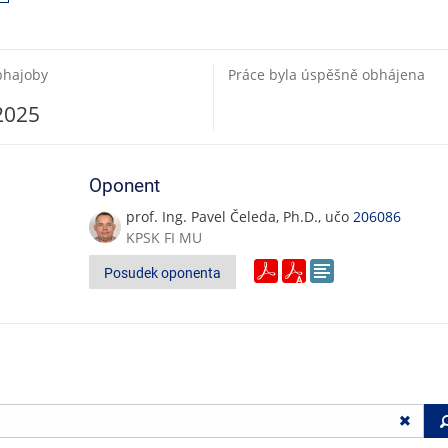
bhajoby
Práce byla úspěšně obhájena
 2025
Oponent
prof. Ing. Pavel Čeleda, Ph.D., učo
206086
KPSK FI MU
Posudek oponenta