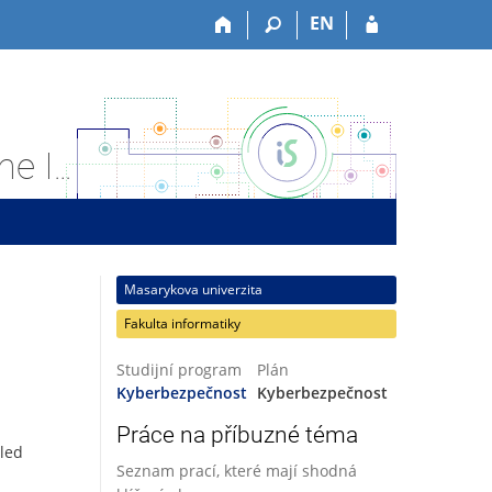
EN
Závěrečná práce: Laris Terneny: Penetration Testing of the INJECT Exercise Platform
Masarykova univerzita
Fakulta informatiky
Studijní program
Plán
Kyberbezpečnost
Kyberbezpečnost
Práce na příbuzné téma
lled
Seznam prací, které mají shodná