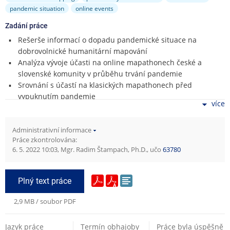
pandemic situation
online events
Zadání práce
Rešerše informací o dopadu pandemické situace na
dobrovolnické humanitární mapování
Analýza vývoje účasti na online mapathonech české a
slovenské komunity v průběhu trvání pandemie
Srovnání s účastí na klasických mapathonech před
vypuknutím pandemie
více
Srovnání výsledků vybrané skupiny přispěvatelů na
klasických a online mapathonech
Administrativní informace
Práce zkontrolována:
Literatura:
6. 5. 2022 10:03, Mgr. Radim Štampach, Ph.D., učo
63780
Maryam Lotfian, Jens Ingensand, Maria Antonia Brovelli
(2020) A Framework for classifying Participant Motivation
Plný text práce
that Considers the Typology of Citizen Science Projects.
ISPRS International Journal of Geo-Information 2020, 9, 704;
2,9 MB / soubor PDF
doi:10.3390/ijgi9120704
Benjamin Herfort, Sven Lautenbach, João Porto de
Jazyk práce
Albuquerque, Jennings Anderson, Alexander Zipf (2021) The
Termín obhajoby
Práce byla úspěšně