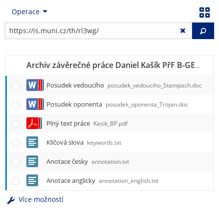
Operace
Vy
Archiv závěrečné práce Daniel Kašík PřF B-GEK GKGI, učo 241061
Posudek vedoucího
posudek_vedouciho_Stampach.doc
Posudek oponenta
posudek_oponenta_Trojan.doc
Plný text práce
Kasik_BP.pdf
Klíčová slova
keywords.txt
Anotace česky
annotation.txt
Anotace anglicky
annotation_english.txt
Více možností