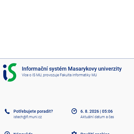
I
Informační systém Masarykovy univerzity
S
Více o IS MU
, provozuje
Fakulta informatiky MU
M
U
Potřebujete poradit?
6. 8. 2026
|
05:06
istech@fi.muni.cz
Aktuální datum a čas