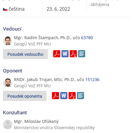
obhájena
evolution of humanitarian mapping within the
čeština
23. 6. 2022
OpenStreetMap community. Scientific Reports volume 11,
Article number: 3037 (2021), doi:10.1038/s41598-021-82404-
z
Vedoucí
Mgr. Radim Štampach, Ph.D., učo
63780
GeogÚ VoZ PřF MU
Posudek vedoucího
Oponent
RNDr. Jakub Trojan, MSc, Ph.D., učo
151236
GeogÚ VoZ PřF MU
Posudek oponenta
Konzultant
Mgr. Miloslav Ofúkaný
Ministerstvo vnútra Slovenskej republiky