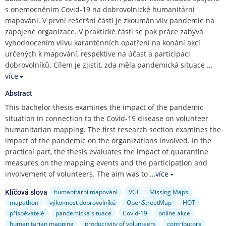
e
s onemocněním Covid-19 na dobrovolnické humanitární
n
mapování. V první rešeršní části je zkoumán vliv pandemie na
u
zapojené organizace. V praktické části se pak práce zabývá
vyhodnocením vlivu karanténních opatření na konání akcí
určených k mapování, respektive na účast a participaci
dobrovolníků. Cílem je zjistit, zda měla pandemická situace
…
více
Abstract
This bachelor thesis examines the impact of the pandemic
situation in connection to the Covid-19 disease on volunteer
humanitarian mapping. The first research section examines the
impact of the pandemic on the organizations involved. In the
practical part, the thesis evaluates the impact of quarantine
measures on the mapping events and the participation and
involvement of volunteers. The aim was to
…více
humanitární mapování
VGI
Missing Maps
Klíčová slova
mapathon
výkonnost dobrovolníků
OpenStreetMap
HOT
přispěvatelé
pandemická situace
Covid-19
online akce
humanitarian mapping
productivity of volunteers
contributors