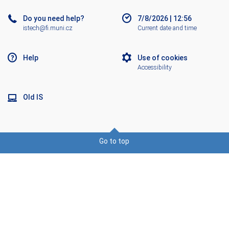
Do you need help?
7/8/2026
|
12:56
istech@fi.muni.cz
Current date and time
Help
Use of cookies
Accessibility
Old IS
Go to top