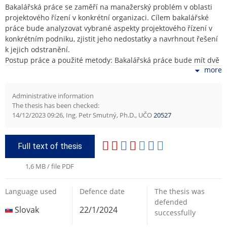
Bakalářská práce se zaměří na manažerský problém v oblasti
projektového řízení v konkrétní organizaci. Cílem bakalářské
práce bude analyzovat vybrané aspekty projektového řízení v
konkrétním podniku, zjistit jeho nedostatky a navrhnout řešení
k jejich odstranění.
Postup práce a použité metody: Bakalářská práce bude mít dvě
more
části. Teoretická část bude kritickou rešerší současného stavu
poznání v oblasti v projektového řízení. Praktická část práce
bude případovou studií. Její součástí bude popis a analýza
Administrative information
systému projektového řízení v konkrétním podniku. Na základě
The thesis has been checked:
výsledků analýzy budou formulována vhodná doporučení
14/12/2023 09:26, Ing. Petr Smutný, Ph.D., UČO
20527
směrem k rozvoji projektového řízení v podniku. Součástí práce
bude studium doporučené a jiné relevantní literatury,
případová studie bude zahrnovat mj. také posouzení
Full text of thesis
(mimo)ekonomických aspektů realizace navrhovaných řešení.
1,6 MB / file PDF
Language used
Defence date
The thesis was
defended
Slovak
22/1/2024
successfully