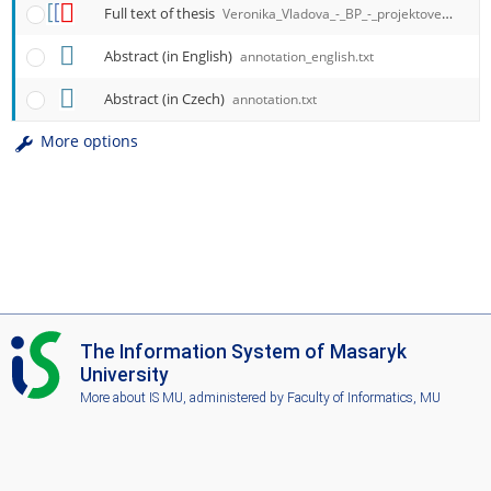
Full text of thesis
Veronika_Vladova_-_BP_-_projektove_riadenie_metody_docgltqx.FINALNA_Verzia.pdf
Abstract (in English)
annotation_english.txt
Abstract (in Czech)
annotation.txt
More options
I
The Information System of Masaryk
S
University
M
More about IS MU
, administered by
Faculty of Informatics, MU
U