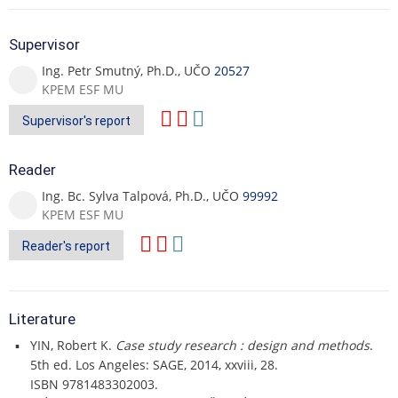
Supervisor
Ing. Petr Smutný, Ph.D., UČO
20527
KPEM ESF MU
Supervisor's report
Reader
Ing. Bc. Sylva Talpová, Ph.D., UČO
99992
KPEM ESF MU
Reader's report
Literature
YIN, Robert K.
Case study research : design and methods
.
5th ed. Los Angeles: SAGE, 2014, xxviii, 28.
ISBN 9781483302003.