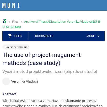
S
S
S
S
S
k
k
k
k
k
i
i
i
i
i
p
p
p
p
p
>
>
Files
Archive of Thesis/Dissertation Veronika Vladová ESF B-
t
t
t
t
t
PEM BPEM01
o
o
o
o
o
t
h
a
c
f
FILES
DOCUMENTS
MORE
o
e
p
o
o
p
a
p
n
o
Bachelor's thesis
b
d
l
t
t
a
e
i
e
e
The use of project magament
r
r
c
n
r
methods (case study)
a
t
t
Využití metod projektového řízení (případová studie)
i
o
Veronika Vladová
n
m
e
Abstract
n
Táto bakalárska práca sa zameriava na skúmanie procesov
u
projektového riadenia ovplyvňujúcich efektívnosť projektového