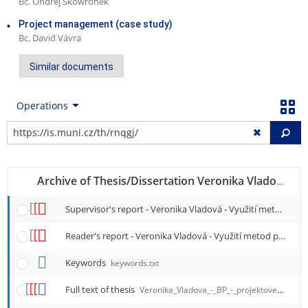
Bc. Ondřej Skowronek
Project management (case study)
Bc. David Vávra
Similar documents
Operations
Fi
Archive of Thesis/Dissertation Veronika Vladová ESF B-PEM BPEM01
Supervisor's report - Veronika Vladová - Využití metod projektového řízení (případová studie)
Reader's report - Veronika Vladová - Využití metod projektového řízení (případová studie)
Keywords
keywords.txt
Full text of thesis
Veronika_Vladova_-_BP_-_projektove_riadenie_metody_ppagizqi.FINALNA_Verzia.docx