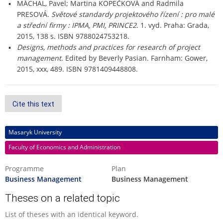
MÁCHAL, Pavel; Martina KOPEČKOVÁ and Radmila
PRESOVÁ.
Světové standardy projektového řízení : pro malé
a střední firmy : IPMA, PMI, PRINCE2
. 1. vyd. Praha: Grada,
2015, 138 s. ISBN 9788024753218.
Designs, methods and practices for research of project
management
. Edited by Beverly Pasian. Farnham: Gower,
2015, xxx, 489. ISBN 9781409448808.
Cite this text
Masaryk University
Faculty of Economics and Administration
Programme
Plan
Business Management
Business Management
Theses on a related topic
List of theses with an identical keyword.