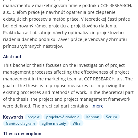
manažmentu v marketingovom tíme v podniku CCF RESEARCH,
a.s.. Cieľom práce je navrhnúť opatrenia pre zlepšenie
existujúcich procesov a metód práce. V teoretickej časti práce
bol definovaný rámec projektu a projektového riadenia.
Praktická časť obsahuje návrhy optimalizácie projektového
riadenia daného podniku. Záver práce je venovaný zhrnutiu
prínosu vybraných nástrojov.
Abstract
This bachelor thesis focuses on the investigation of project
management processes affecting the effectiveness of project
management in the marketing team at CCF RESEARCH, a.s. The
goal of the thesis is to propose measures for improving the
existing processes and methods of work. In the theoretical part
of the thesis, the project and project management framework
were defined. The practical part contains
…more
projekt
projektové riadenie
Kanban
Scrum
Keywords
Ganttov diagram
agilné metódy
WBS
Thesis description