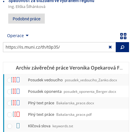
Spádovost za službami ve vybraném regionu
Ing. Eliška Šilhánková
Podobné práce
Operace
Vy
Archiv závěrečné práce Veronika Opekarová FF B-FI RJFP
Posudek vedoucího
posudek_vedouciho_Zanko.docx
Posudek oponenta
posudek_oponenta_Berger.docx
Plný text práce
Bakalarska_prace.docx
Plný text práce
Bakalarska_prace.pdf
Klíčová slova
keywords.txt