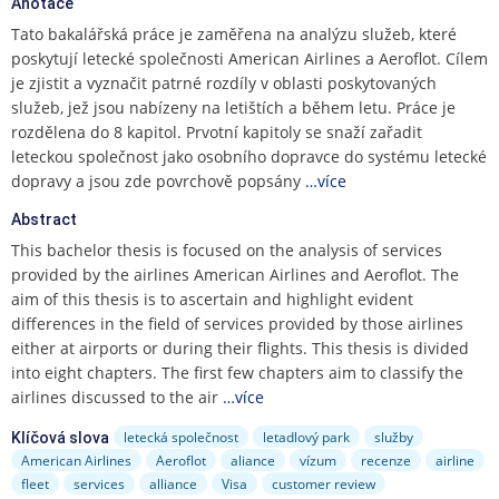
e
Anotace
n
Tato bakalářská práce je zaměřena na analýzu služeb, které
u
poskytují letecké společnosti American Airlines a Aeroflot. Cílem
je zjistit a vyznačit patrné rozdíly v oblasti poskytovaných
služeb, jež jsou nabízeny na letištích a během letu. Práce je
rozdělena do 8 kapitol. Prvotní kapitoly se snaží zařadit
leteckou společnost jako osobního dopravce do systému letecké
dopravy a jsou zde povrchově popsány
…více
Abstract
This bachelor thesis is focused on the analysis of services
provided by the airlines American Airlines and Aeroflot. The
aim of this thesis is to ascertain and highlight evident
differences in the field of services provided by those airlines
either at airports or during their flights. This thesis is divided
into eight chapters. The first few chapters aim to classify the
airlines discussed to the air
…více
letecká společnost
letadlový park
služby
Klíčová slova
American Airlines
Aeroflot
aliance
vízum
recenze
airline
fleet
services
alliance
Visa
customer review