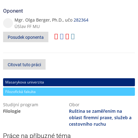
Oponent
Mgr. Olga Berger, Ph.D., učo
282364
ÚSlav FF MU
Posudek oponenta
Citovat tuto práci
Masarykova univerzita
Filozofická fakulta
Studijní program
Obor
Filologie
Ruština se zaměřením na
oblast firemní praxe, služeb a
cestovního ruchu
Práce na příbuzné téma