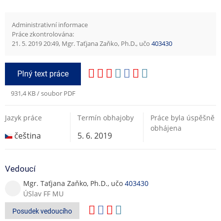
Administrativní informace
Práce zkontrolována:
21. 5. 2019 20:49, Mgr. Taťjana Zaňko, Ph.D., učo
403430
Plný text práce
931,4 KB / soubor PDF
Jazyk práce
Termín obhajoby
Práce byla úspěšně
obhájena
čeština
5. 6. 2019
Vedoucí
Mgr. Taťjana Zaňko, Ph.D., učo
403430
ÚSlav FF MU
Posudek vedoucího