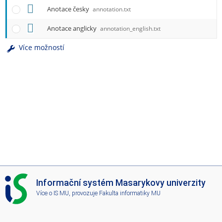
Anotace česky
annotation.txt
Anotace anglicky
annotation_english.txt
Více možností
I
Informační systém Masarykovy univerzity
S
Více o IS MU
, provozuje
Fakulta informatiky MU
M
U