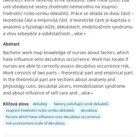
e
umí všeobecné sestry zhodnotit nemocného na stupnici
n
hodnotící riziko vzniku dekubitů. Práce se skládá ze dvou částí –
u
teoretická část a empirická část. V teoretické části je kapitola o
anatomii a fyziologii kůže, dekubitech, imobilizačním syndromu
a vlivu sebepéče a soběstačnosti
…více
Abstract
Bachelor work map knowledge of nurses about factors, which
have influence onto decubitus occurrence. Work has locate if
nurses are able to correctly assess decubitus occurrence risk,
Work consists of two parts – theoretical part and empirical part.
In the theoretical part are sections about anatomy and
physiology cutis, decubital ulcers, immobilization syndrome
and about influence of self care and
…více
dekubity
faktory ovlivňující vznik dekubitů
Klíčová slova
stupnice hodnotící riziko vzniku dekubitů
decubitus
factors which have influence onto decubitus occurrence
risk assessment scale of decubitus