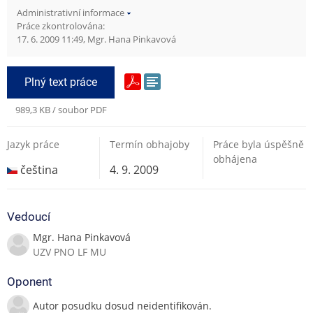
Administrativní informace
Práce zkontrolována:
17. 6. 2009 11:49, Mgr. Hana Pinkavová
Plný text práce
989,3 KB / soubor PDF
Jazyk práce
Termín obhajoby
Práce byla úspěšně
obhájena
čeština
4. 9. 2009
Vedoucí
Mgr. Hana Pinkavová
UZV PNO LF MU
Oponent
Autor posudku dosud neidentifikován.