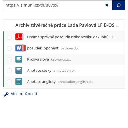
Vy
Archiv závěrečné práce Lada Pavlová LF B-OS VS
u0
Umíme správně posoudit riziko vzniku dekubitů?
bakalarska_prace.pdf
posudek_oponent
pavlova.doc
Klíčová slova
keywords.txt
Anotace česky
annotation.txt
Anotace anglicky
annotation_english.txt
Více možností