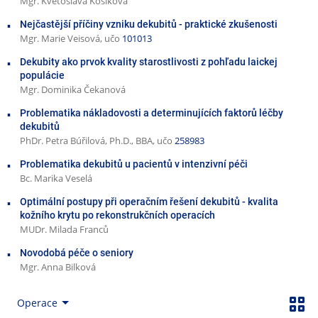
Mgr. Květoslava Kosíková
Nejčastější příčiny vzniku dekubitů - praktické zkušenosti
Mgr. Marie Veisová, učo
101013
Dekubity ako prvok kvality starostlivosti z pohľadu laickej
populácie
Mgr. Dominika Čekanová
Problematika nákladovosti a determinujících faktorů léčby
dekubitů
PhDr. Petra Búřilová, Ph.D., BBA, učo
258983
Problematika dekubitů u pacientů v intenzivní péči
Bc. Marika Veselá
Optimální postupy při operačním řešení dekubitů - kvalita
kožního krytu po rekonstrukčních operacích
MUDr. Milada Franců
Novodobá péče o seniory
Mgr. Anna Bilková
Operace