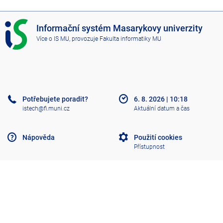
I
Informační systém Masarykovy univerzity
S
Více o IS MU
, provozuje
Fakulta informatiky MU
M
U
Potřebujete poradit?
6. 8. 2026
|
10:18
istech@fi.muni.cz
Aktuální datum a čas
Nápověda
Použití cookies
Přístupnost
Klasický IS
Nahoru