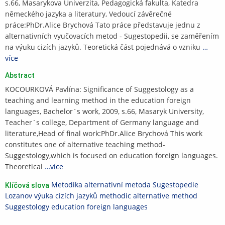
s.66, Masarykova Univerzita, Pedagogická fakulta, Katedra
německého jazyka a literatury, Vedoucí závěrečné
práce:PhDr.Alice Brychová Tato práce představuje jednu z
alternativních vyučovacích metod - Sugestopedii, se zaměřením
na výuku cizích jazyků. Teoretická část pojednává o vzniku
…
více
Abstract
KOCOURKOVÁ Pavlína: Significance of Suggestology as a
teaching and learning method in the education foreign
languages, Bachelor`s work, 2009, s.66, Masaryk University,
Teacher`s college, Department of Germany language and
literature,Head of final work:PhDr.Alice Brychová This work
constitutes one of alternative teaching method-
Suggestology,which is focused on education foreign languages.
Theoretical
…více
Metodika
alternativní metoda
Sugestopedie
Klíčová slova
Lozanov
výuka cizích jazyků
methodic
alternative method
Suggestology
education foreign languages