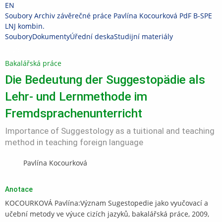
Přeskočit
Přeskočit
Přeskočit
Přeskočit
Přeskočit
EN
na
na
na
na
na
>
Soubory
>
Archiv závěrečné práce Pavlína Kocourková PdF B-SPE
horní
hlavičku
aplikační
obsah
patičku
LNJ kombin.
lištu
menu
Soubory
Dokumenty
Úřední deska
Studijní materiály
Více
Bakalářská práce
Die Bedeutung der Suggestopädie als
Lehr- und Lernmethode im
Fremdsprachenunterricht
Importance of Suggestology as a tuitional and teaching
method in teaching foreign language
Pavlína Kocourková
Anotace
KOCOURKOVÁ Pavlína:Význam Sugestopedie jako vyučovací a
učební metody ve výuce cizích jazyků, bakalářská práce, 2009,