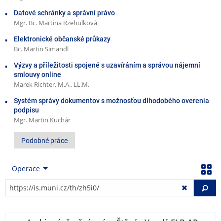
Datové schránky a správní právo
Mgr. Bc. Martina Rzehulková
Elektronické občanské průkazy
Bc. Martin Simandl
Výzvy a příležitosti spojené s uzavíráním a správou nájemní
smlouvy online
Marek Richter, M.A., LL.M.
Systém správy dokumentov s možnosťou dlhodobého overenia
podpisu
Mgr. Martin Kuchár
Podobné práce
Operace
Vy