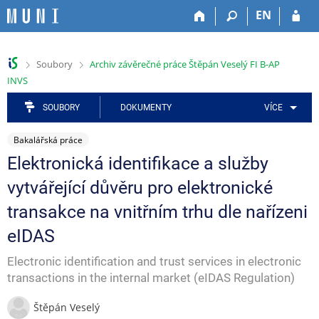
P
P
P
P
P
EN
ř
ř
ř
ř
ř
e
e
e
e
e
s
s
s
s
s
>
>
Soubory
Archiv závěrečné práce Štěpán Veselý FI B-AP
k
k
k
k
k
INVS
o
o
o
o
o
č
č
č
č
č
SOUBORY
DOKUMENTY
VÍCE
i
i
i
i
i
t
t
t
t
t
Bakalářská práce
n
n
n
n
n
a
a
a
a
a
Elektronická identifikace a služby
h
h
a
o
p
vytvářející důvěru pro elektronické
o
l
p
b
a
r
a
l
s
t
transakce na vnitřním trhu dle nařízeni
n
v
i
a
i
í
i
k
h
č
eIDAS
l
č
a
k
Electronic identification and trust services in electronic
i
k
č
u
š
u
n
transactions in the internal market (eIDAS Regulation)
t
í
u
m
Štěpán Veselý