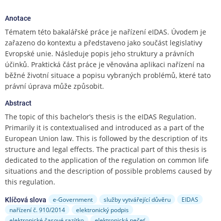
e
n
Anotace
u
Tématem této bakalářské práce je nařízení eIDAS. Úvodem je
zařazeno do kontextu a představeno jako součást legislativy
Evropské unie. Následuje popis jeho struktury a právních
účinků. Praktická část práce je věnována aplikaci nařízení na
běžné životní situace a popisu vybraných problémů, které tato
právní úprava může způsobit.
Abstract
The topic of this bachelor’s thesis is the eIDAS Regulation.
Primarily it is contextualised and introduced as a part of the
European Union law. This is followed by the description of its
structure and legal effects. The practical part of this thesis is
dedicated to the application of the regulation on common life
situations and the description of possible problems caused by
this regulation.
e-Government
služby vytvářející důvěru
EIDAS
Klíčová slova
nařízení č. 910/2014
elektronický podpis
elektronické časové razítko
elektronická pečeť