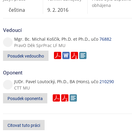
obhájena
čeština
9. 2. 2016
Vedoucí
Mgr. Bc. Michal Koščík, Ph.D. et Ph.D., učo
76882
PravO Děk SprPrac LF MU
Posudek vedoucího
Oponent
JUDr. Pavel Loutocký, Ph.D., BA (Hons), učo
210290
CTT MU
Posudek oponenta
Citovat tuto práci