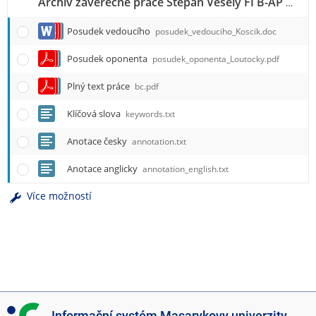
Archiv závěrečné práce Štěpán Veselý FI B-AP INVS
Posudek vedoucího
posudek_vedouciho_Koscik.doc
Posudek oponenta
posudek_oponenta_Loutocky.pdf
Plný text práce
bc.pdf
Klíčová slova
keywords.txt
Anotace česky
annotation.txt
Anotace anglicky
annotation_english.txt
Více možností
I
Informační systém Masarykovy univerzity