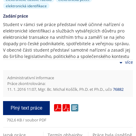
elektronická identifikace
Zadání práce
Student v rámci své práce představí nově účinné nařízení o
elektronické identifikaci a službách vytvářejících důvěru pro
elektronické transakce na vnitřním trhu a zaměří se na jeho
dopady pro české podnikatele, spotřebitele a veřejnou správu.
V obecné části student představí samotné nařízení a zasadí jej
do širšího legislativního, politického a společenského kontextu
více
EU. Úkolem studenta bude představit jednotlivé nástroje
vytvářející důvěru, které jsou v nařízení zakotveny a kriticky
zhodnotit, zda je účelné právně regulovat právě zmíněné
Administrativní informace
nástroje. Student v závěru obecné části kriticky zhodnotí, zda je
Práce zkontrolována:
schválené nařízení způsobilé řešit problémy, kvůli nimž bylo
11. 1. 2016 11:07, Mgr. Bc. Michal Koščík, Ph.D. et Ph.D., učo
76882
přijato. V praktické části student vybere dva aplikační případy,
po jednom ze soukromé a veřejné sféry, v nichž se projeví
dopady nařízení s cílem poukázat na možné praktické a
Plný text práce
legislativní problémy a definovat otázky, které by měla dořešit
regulace na úrovni členského státu. Student bude při psaní
792,6 KB / soubor PDF
práce vycházet z tuzemských i zahraničních zdrojů.
Jazyk práce
Termín obhajoby
Práce byla úspěšně