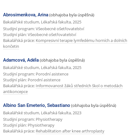
á
s
Abrosimenkova, Arina
(obhajoba byla úspěšná)
l
Bakalářské studium, Lékařská fakulta, 2025
Studijní program: Všeobecné ošetřovatelství
e
Studijní plán: Všeobecné ošetřovatelství
d
Bakalářská práce:
Kompresivní terapie lymfedému horních a dolních
končetin
u
j
Adamcová, Adéla
(obhajoba byla úspěšná)
í
Bakalářské studium, Lékařská fakulta, 2025
c
Studijní program: Porodní asistence
Studijní plán: Porodní asistence
í
Bakalářská práce:
Informovanost žáků středních škol o metodách
s
antikoncepce
t
Albino San Emeterio, Sebastiano
(obhajoba byla úspěšná)
r
Bakalářské studium, Lékařská fakulta, 2023
á
Studijní program: Physiotherapy
Studijní plán: Physiotherapy
n
Bakalářská práce:
Rehabilitation after knee arthroplasty
k