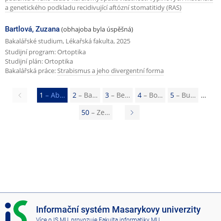
a genetického podkladu recidivující aftózní stomatitidy (RAS)
Bartlová, Zuzana
(obhajoba byla úspěšná)
Bakalářské studium, Lékařská fakulta, 2025
Studijní program: Ortoptika
Studijní plán: Ortoptika
Bakalářská práce:
Strabismus a jeho divergentní forma
Předchozí
1
– Ab…
2
– Ba…
3
– Be…
4
– Bo…
5
– Bu…
stránka
50
– Ze…
N
á
s
l
e
d
u
I
Informační systém Masarykovy univerzity
j
S
Více o IS MU
, provozuje
Fakulta informatiky MU