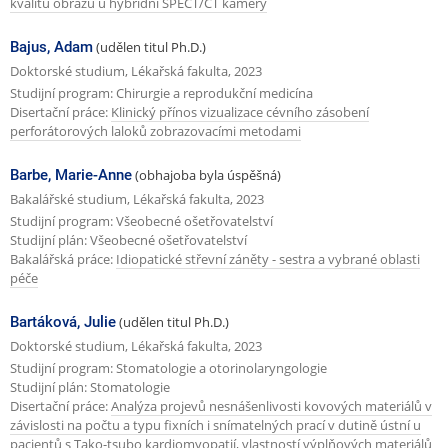
kvalitu obrazu u hybridní SPECT/CT kamery
Bajus, Adam
(udělen titul Ph.D.)
Doktorské studium, Lékařská fakulta, 2023
Studijní program: Chirurgie a reprodukční medicína
Disertační práce:
Klinický přínos vizualizace cévního zásobení
perforátorových laloků zobrazovacími metodami
Barbe, Marie-Anne
(obhajoba byla úspěšná)
Bakalářské studium, Lékařská fakulta, 2023
Studijní program: Všeobecné ošetřovatelství
Studijní plán: Všeobecné ošetřovatelství
Bakalářská práce:
Idiopatické střevní záněty - sestra a vybrané oblasti
péče
Bartáková, Julie
(udělen titul Ph.D.)
Doktorské studium, Lékařská fakulta, 2023
Studijní program: Stomatologie a otorinolaryngologie
Studijní plán: Stomatologie
Disertační práce:
Analýza projevů nesnášenlivosti kovových materiálů v
závislosti na počtu a typu fixních i snímatelných prací v dutině ústní u
pacientů s Tako-tsubo kardiomyopatií, vlastností výplňových materiálů