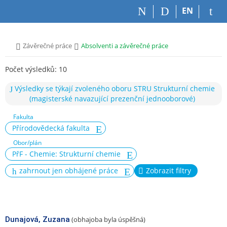
P
P
P
P
EN
ř
ř
ř
ř
e
e
e
e
s
s
s
s
>
>
Závěrečné práce
Absolventi a závěrečné práce
k
k
k
k
o
o
o
o
Počet výsledků: 10
č
č
č
č
i
i
i
i
Výsledky se týkají zvoleného oboru STRU Strukturní chemie
t
t
t
t
(magisterské navazující prezenční jednooborové)
n
n
n
n
a
a
a
a
Fakulta
h
h
o
p
Přírodovědecká fakulta
o
l
b
a
Obor/plán
r
a
s
t
PřF - Chemie: Strukturní chemie
n
v
a
i
í
i
h
č
zahrnout jen obhájené práce
Zobrazit filtry
l
č
k
i
k
u
š
u
t
u
Dunajová, Zuzana
(obhajoba byla úspěšná)