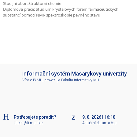
Studijní obor: Strukturní chemie
Diplomová práce:
Studium krystalových forem farmaceutických
substancí pomocí NMR spektroskopie pevného stavu
I
Informační systém Masarykovy univerzity
S
Více o IS MU
, provozuje
Fakulta informatiky MU
M
U
Potřebujete poradit?
9. 8. 2026
|
16:18
istech@fi.muni.cz
Aktuální datum a čas