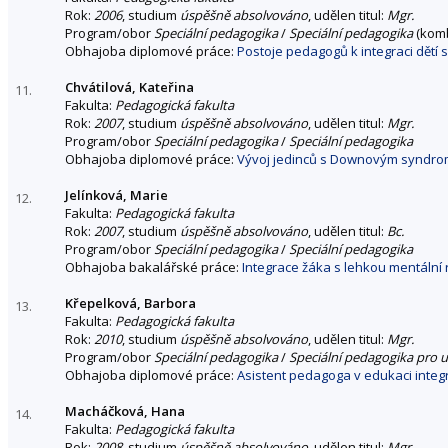
Rok:
2006
, studium
úspěšně absolvováno
, udělen titul:
Mgr.
Program/obor
Speciální pedagogika
/
Speciální pedagogika
(kom
Obhajoba diplomové práce:
Postoje pedagogů k integraci dětí s
Chvátilová, Kateřina
11.
Fakulta:
Pedagogická fakulta
Rok:
2007
, studium
úspěšně absolvováno
, udělen titul:
Mgr.
Program/obor
Speciální pedagogika
/
Speciální pedagogika
Obhajoba diplomové práce:
Vývoj jedinců s Downovým syndrom
Jelínková, Marie
12.
Fakulta:
Pedagogická fakulta
Rok:
2007
, studium
úspěšně absolvováno
, udělen titul:
Bc.
Program/obor
Speciální pedagogika
/
Speciální pedagogika
Obhajoba bakalářské práce:
Integrace žáka s lehkou mentální 
Křepelková, Barbora
13.
Fakulta:
Pedagogická fakulta
Rok:
2010
, studium
úspěšně absolvováno
, udělen titul:
Mgr.
Program/obor
Speciální pedagogika
/
Speciální pedagogika pro u
Obhajoba diplomové práce:
Asistent pedagoga v edukaci integ
Macháčková, Hana
14.
Fakulta:
Pedagogická fakulta
Rok:
2008
, studium
úspěšně absolvováno
, udělen titul:
Mgr.