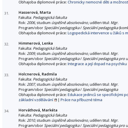
Obhajoba diplomové práce:
Chronicky nemocné děti a možnosti
Hasserová, Marta
31.
Fakulta:
Pedagogická fakulta
Rok:
2006
, studium
úspěšně absolvováno
, udělen titul:
Mgr.
Program/obor
Speciální pedagogika
/
Speciální pedagogika
(kom
Obhajoba diplomové práce:
Logopedická intervence u žáků s m
Himmerová, Lenka
32.
Fakulta:
Pedagogická fakulta
Rok:
2009
, studium
úspěšně absolvováno
, udělen titul:
Mgr.
Program/obor
Speciální pedagogika
/
Speciální pedagogika pro u
Obhajoba diplomové práce:
Integrace a její dopad na psychik
Holcnerová, Radmila
33.
Fakulta:
Pedagogická fakulta
Rok:
2007
, studium
úspěšně absolvováno
, udělen titul:
Mgr.
Program/obor
Speciální pedagogika
/
Speciální pedagogika
Obhajoba diplomové práce:
Edukace jedinců se specifickými 
základní vzdělávání
|
Práce na příbuzné téma
Horváthová, Markéta
34.
Fakulta:
Pedagogická fakulta
Rok:
2010
, studium
úspěšně absolvováno
, udělen titul:
Mgr.
Program/obor
Speciální pedagogika
/
Speciální pedagogika pro u