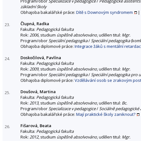
Program/obor
Specializace v pedagogice
/
Pedagogické asistentst
základní školy
Obhajoba bakalářské práce:
Dítě s Downovým syndromem
|
Člupná, Radka
23.
Fakulta:
Pedagogická fakulta
Rok:
2006
, studium
úspěšně absolvováno
, udělen titul:
Mgr.
Program/obor
Speciální pedagogika
/
Speciální pedagogika
(kom
Obhajoba diplomové práce:
Integrace žáků s mentální retardac
Doskočilová, Pavlína
24.
Fakulta:
Pedagogická fakulta
Rok:
2009
, studium
úspěšně absolvováno
, udělen titul:
Mgr.
Program/obor
Speciální pedagogika
/
Speciální pedagogika pro u
Obhajoba diplomové práce:
Vzdělávání osob se zrakovým post
Doušová, Martina
25.
Fakulta:
Pedagogická fakulta
Rok:
2013
, studium
úspěšně absolvováno
, udělen titul:
Bc.
Program/obor
Specializace v pedagogice
/
Sociálně pedagogické a
Obhajoba bakalářské práce:
Mají praktické školy zaniknout?
Fišarová, Beata
26.
Fakulta:
Pedagogická fakulta
Rok:
2012
, studium
úspěšně absolvováno
, udělen titul:
Mgr.