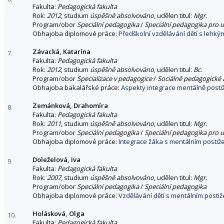
Fakulta:
Pedagogická fakulta
Rok:
2012
, studium
úspěšně absolvováno
, udělen titul:
Mgr.
Program/obor
Speciální pedagogika
/
Speciální pedagogika pro u
Obhajoba diplomové práce:
Předškolní vzdělávání dětí s lehk
Závacká, Katarína
7.
Fakulta:
Pedagogická fakulta
Rok:
2012
, studium
úspěšně absolvováno
, udělen titul:
Bc.
Program/obor
Specializace v pedagogice
/
Sociálně pedagogické a
Obhajoba bakalářské práce:
Aspekty integrace mentálně posti
Zemánková, Drahomíra
8.
Fakulta:
Pedagogická fakulta
Rok:
2011
, studium
úspěšně absolvováno
, udělen titul:
Mgr.
Program/obor
Speciální pedagogika
/
Speciální pedagogika pro u
Obhajoba diplomové práce:
Integrace žáka s mentálním postiž
Doleželová, Iva
9.
Fakulta:
Pedagogická fakulta
Rok:
2007
, studium
úspěšně absolvováno
, udělen titul:
Mgr.
Program/obor
Speciální pedagogika
/
Speciální pedagogika
Obhajoba diplomové práce:
Vzdělávání dětí s mentálním postiž
Holásková, Olga
10.
Fakulta:
Pedagogická fakulta