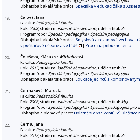
Program/obor
Speciální pedagogika
/
Speciální pedagogika
Obhajoba bakalářské práce:
Specifika v edukaci žáka s Aspe
Čalová, Jana
19.
Fakulta:
Pedagogická fakulta
Rok:
2008
, studium
úspěšně absolvováno
, udělen titul:
Bc.
Program/obor
Speciální pedagogika
/
Speciální pedagogika
Obhajoba bakalářské práce:
Smyslová a rozumová výchova u žá
v počítačové učebně a ve třídě
|
Práce na příbuzné téma
Čelešová, Klára
roz.
Michalicová
20.
Fakulta:
Pedagogická fakulta
Rok:
2015
, studium
úspěšně absolvováno
, udělen titul:
Bc.
Program/obor
Speciální pedagogika
/
Speciální pedagogika
Obhajoba bakalářské práce:
Edukace jedinců s kombinovaným 
Čermáková, Marcela
21.
Fakulta:
Pedagogická fakulta
Rok:
2008
, studium
úspěšně absolvováno
, udělen titul:
Mgr.
Program/obor
Speciální pedagogika
/
Speciální pedagogika pro u
Obhajoba diplomové práce:
Uplatnění absolventů SŠ Olešnice
Černá, Jana
22.
Fakulta:
Pedagogická fakulta
Rok:
2012
, studium
úspěšně absolvováno
, udělen titul:
Bc.