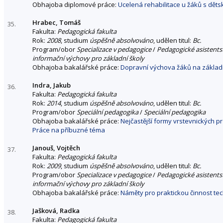
Obhajoba diplomové práce:
Ucelená rehabilitace u žáků s dět
Hrabec, Tomáš
35.
Fakulta:
Pedagogická fakulta
Rok:
2008
, studium
úspěšně absolvováno
, udělen titul:
Bc.
Program/obor
Specializace v pedagogice
/
Pedagogické asistentst
informační výchovy pro základní školy
Obhajoba bakalářské práce:
Dopravní výchova žáků na základn
Indra, Jakub
36.
Fakulta:
Pedagogická fakulta
Rok:
2014
, studium
úspěšně absolvováno
, udělen titul:
Bc.
Program/obor
Speciální pedagogika
/
Speciální pedagogika
Obhajoba bakalářské práce:
Nejčastější formy vrstevnických 
Práce na příbuzné téma
Janouš, Vojtěch
37.
Fakulta:
Pedagogická fakulta
Rok:
2009
, studium
úspěšně absolvováno
, udělen titul:
Bc.
Program/obor
Specializace v pedagogice
/
Pedagogické asistentst
informační výchovy pro základní školy
Obhajoba bakalářské práce:
Náměty pro praktickou činnost te
Jašková, Radka
38.
Fakulta:
Pedagogická fakulta