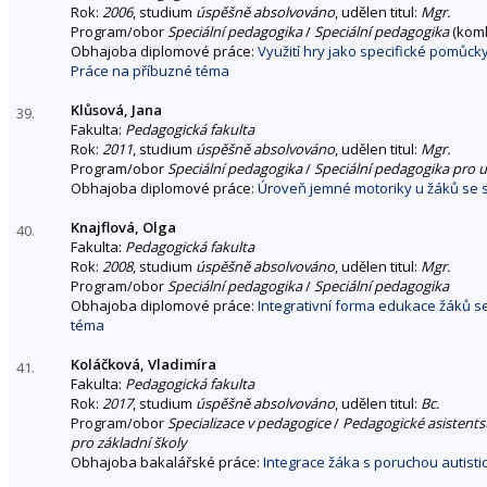
Rok:
2006
, studium
úspěšně absolvováno
, udělen titul:
Mgr.
Program/obor
Speciální pedagogika
/
Speciální pedagogika
(kom
Obhajoba diplomové práce:
Využití hry jako specifické pomůcky
Práce na příbuzné téma
Klůsová, Jana
39.
Fakulta:
Pedagogická fakulta
Rok:
2011
, studium
úspěšně absolvováno
, udělen titul:
Mgr.
Program/obor
Speciální pedagogika
/
Speciální pedagogika pro u
Obhajoba diplomové práce:
Úroveň jemné motoriky u žáků se 
Knajflová, Olga
40.
Fakulta:
Pedagogická fakulta
Rok:
2008
, studium
úspěšně absolvováno
, udělen titul:
Mgr.
Program/obor
Speciální pedagogika
/
Speciální pedagogika
Obhajoba diplomové práce:
Integrativní forma edukace žáků s
téma
Koláčková, Vladimíra
41.
Fakulta:
Pedagogická fakulta
Rok:
2017
, studium
úspěšně absolvováno
, udělen titul:
Bc.
Program/obor
Specializace v pedagogice
/
Pedagogické asistentst
pro základní školy
Obhajoba bakalářské práce:
Integrace žáka s poruchou autist