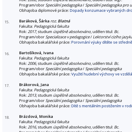
Program/obor
Speciální pedagogika
/
Speciální pedagogika pro u
Obhajoba diplomové práce:
Dopady konzumace vybraných drog
Baráková, Šárka
roz.
Blatná
15.
Fakulta:
Pedagogická fakulta
Rok:
2017
, studium
úspěšně absolvováno
, udělen titul:
Bc.
Program/obor
Specializace v pedagogice
/
Lektorství cizího jazyk
Obhajoba bakalářské práce:
Porovnání výuky dítěte se středně
Bartošíková, Ivana
16.
Fakulta:
Pedagogická fakulta
Rok:
2006
, studium
úspěšně absolvováno
, udělen titul:
Bc.
Program/obor
Speciální pedagogika
/
Speciální pedagogika
Obhajoba bakalářské práce:
Využití hudební výchovy ve vzděl
Brákorová, Jana
17.
Fakulta:
Pedagogická fakulta
Rok:
2013
, studium
úspěšně absolvováno
, udělen titul:
Bc.
Program/obor
Speciální pedagogika
/
Speciální pedagogika
Obhajoba bakalářské práce:
Dítě s mentálním postižením v rod
Brázdová, Monika
18.
Fakulta:
Pedagogická fakulta
Rok:
2016
, studium
úspěšně absolvováno
, udělen titul:
Bc.