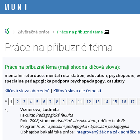
P
P
P
P
ř
ř
ř
ř
e
e
e
e
s
s
s
s
k
k
k
k
o
o
o
o
>
>
Závěrečné práce
Práce na příbuzné téma
č
č
č
č
i
i
i
i
Práce na příbuzné téma
t
t
t
t
n
n
n
n
a
a
a
a
h
h
o
p
Práce na příbuzné téma (mají shodná klíčová slova):
o
l
b
a
mentalni retardace, mental retardation, education, psychopedie, ed
r
a
s
t
specialne pedagogicka podpora.psychopedagogy, casuistry
n
v
a
i
í
i
h
č
Klíčová slova abecedně
|
Klíčová slova dle četnosti
l
č
k
i
k
u
«
1
2
3
4
5
6
7
8
9
10
11
12
13
14
15
16
17
š
u
Viznerová, Ludmila
t
1.
Fakulta:
Pedagogická fakulta
u
Rok:
2008
, studium
úspěšně absolvováno
, udělen titul:
Bc.
Program/obor
Speciální pedagogika
/
Speciální pedagogika
Obhajoba bakalářské práce:
Integrovaný žák na základní škole