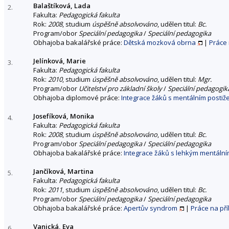
Balaštíková, Lada
2.
Fakulta:
Pedagogická fakulta
Rok:
2008
, studium
úspěšně absolvováno
, udělen titul:
Bc.
Program/obor
Speciální pedagogika
/
Speciální pedagogika
Obhajoba bakalářské práce:
Dětská mozková obrna
|
Práce
Jelínková, Marie
3.
Fakulta:
Pedagogická fakulta
Rok:
2010
, studium
úspěšně absolvováno
, udělen titul:
Mgr.
Program/obor
Učitelství pro základní školy
/
Speciální pedagogika
Obhajoba diplomové práce:
Integrace žáků s mentálním postiž
Josefíková, Monika
4.
Fakulta:
Pedagogická fakulta
Rok:
2008
, studium
úspěšně absolvováno
, udělen titul:
Bc.
Program/obor
Speciální pedagogika
/
Speciální pedagogika
Obhajoba bakalářské práce:
Integrace žáků s lehkým mentálním
Jančíková, Martina
5.
Fakulta:
Pedagogická fakulta
Rok:
2011
, studium
úspěšně absolvováno
, udělen titul:
Bc.
Program/obor
Speciální pedagogika
/
Speciální pedagogika
Obhajoba bakalářské práce:
Apertův syndrom
|
Práce na př
Vanická, Eva
6.