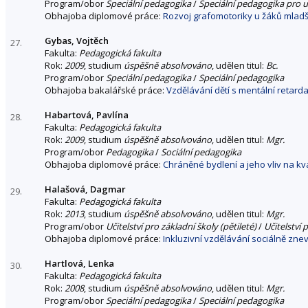
Program/obor
Speciální pedagogika
/
Speciální pedagogika pro u
Obhajoba diplomové práce:
Rozvoj grafomotoriky u žáků mladší
Gybas, Vojtěch
27.
Fakulta:
Pedagogická fakulta
Rok:
2009
, studium
úspěšně absolvováno
, udělen titul:
Bc.
Program/obor
Speciální pedagogika
/
Speciální pedagogika
Obhajoba bakalářské práce:
Vzdělávání dětí s mentální retarda
Habartová, Pavlína
28.
Fakulta:
Pedagogická fakulta
Rok:
2009
, studium
úspěšně absolvováno
, udělen titul:
Mgr.
Program/obor
Pedagogika
/
Sociální pedagogika
Obhajoba diplomové práce:
Chráněné bydlení a jeho vliv na kva
Halašová, Dagmar
29.
Fakulta:
Pedagogická fakulta
Rok:
2013
, studium
úspěšně absolvováno
, udělen titul:
Mgr.
Program/obor
Učitelství pro základní školy (pětileté)
/
Učitelství 
Obhajoba diplomové práce:
Inkluzivní vzdělávání sociálně zn
Hartlová, Lenka
30.
Fakulta:
Pedagogická fakulta
Rok:
2008
, studium
úspěšně absolvováno
, udělen titul:
Mgr.
Program/obor
Speciální pedagogika
/
Speciální pedagogika