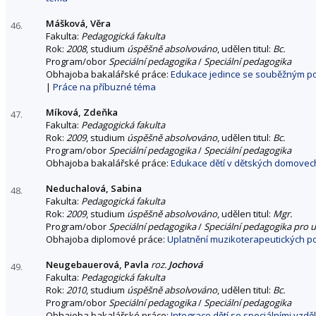
Mášková, Věra
46.
Fakulta:
Pedagogická fakulta
Rok:
2008
, studium
úspěšně absolvováno
, udělen titul:
Bc.
Program/obor
Speciální pedagogika
/
Speciální pedagogika
Obhajoba bakalářské práce:
Edukace jedince se souběžným pos
|
Práce na příbuzné téma
Míková, Zdeňka
47.
Fakulta:
Pedagogická fakulta
Rok:
2009
, studium
úspěšně absolvováno
, udělen titul:
Bc.
Program/obor
Speciální pedagogika
/
Speciální pedagogika
Obhajoba bakalářské práce:
Edukace dětí v dětských domovech 
Neduchalová, Sabina
48.
Fakulta:
Pedagogická fakulta
Rok:
2009
, studium
úspěšně absolvováno
, udělen titul:
Mgr.
Program/obor
Speciální pedagogika
/
Speciální pedagogika pro u
Obhajoba diplomové práce:
Uplatnění muzikoterapeutických po
Neugebauerová, Pavla
roz.
Jochová
49.
Fakulta:
Pedagogická fakulta
Rok:
2010
, studium
úspěšně absolvováno
, udělen titul:
Bc.
Program/obor
Speciální pedagogika
/
Speciální pedagogika
Obhajoba bakalářské práce:
Integrace dětí se speciálními vzd