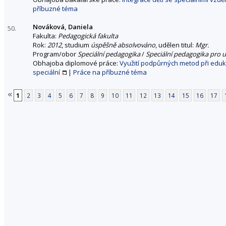
příbuzné téma
Nováková, Daniela
50.
Fakulta:
Pedagogická fakulta
Rok:
2012
, studium
úspěšně absolvováno
, udělen titul:
Mgr.
Program/obor
Speciální pedagogika
/
Speciální pedagogika pro u
Obhajoba diplomové práce:
Využití podpůrných metod při eduk
speciální
|
Práce na příbuzné téma
«
1
2
3
4
5
6
7
8
9
10
11
12
13
14
15
16
17