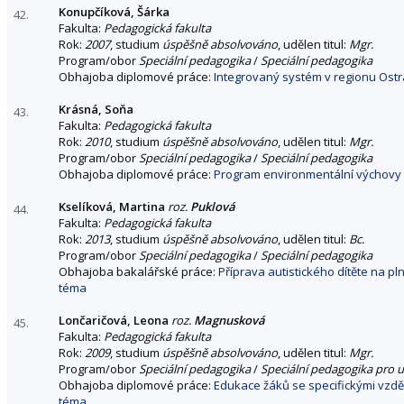
Konupčíková, Šárka
42.
Fakulta:
Pedagogická fakulta
Rok:
2007
, studium
úspěšně absolvováno
, udělen titul:
Mgr.
Program/obor
Speciální pedagogika
/
Speciální pedagogika
Obhajoba diplomové práce:
Integrovaný systém v regionu Ost
Krásná, Soňa
43.
Fakulta:
Pedagogická fakulta
Rok:
2010
, studium
úspěšně absolvováno
, udělen titul:
Mgr.
Program/obor
Speciální pedagogika
/
Speciální pedagogika
Obhajoba diplomové práce:
Program environmentální výchovy 
Kselíková, Martina
roz.
Puklová
44.
Fakulta:
Pedagogická fakulta
Rok:
2013
, studium
úspěšně absolvováno
, udělen titul:
Bc.
Program/obor
Speciální pedagogika
/
Speciální pedagogika
Obhajoba bakalářské práce:
Příprava autistického dítěte na p
téma
Lončaričová, Leona
roz.
Magnusková
45.
Fakulta:
Pedagogická fakulta
Rok:
2009
, studium
úspěšně absolvováno
, udělen titul:
Mgr.
Program/obor
Speciální pedagogika
/
Speciální pedagogika pro u
Obhajoba diplomové práce:
Edukace žáků se specifickými vzdě
téma