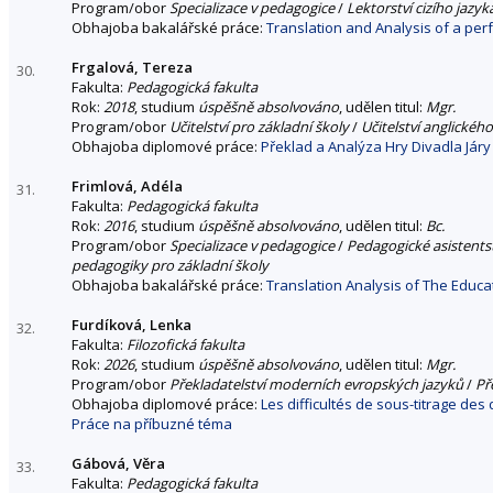
Program/obor
Specializace v pedagogice
/
Lektorství cizího jazyka
Obhajoba bakalářské práce:
Translation and Analysis of a pe
Frgalová, Tereza
30.
Fakulta:
Pedagogická fakulta
Rok:
2018
, studium
úspěšně absolvováno
, udělen titul:
Mgr.
Program/obor
Učitelství pro základní školy
/
Učitelství anglickéh
Obhajoba diplomové práce:
Překlad a Analýza Hry Divadla Jár
Frimlová, Adéla
31.
Fakulta:
Pedagogická fakulta
Rok:
2016
, studium
úspěšně absolvováno
, udělen titul:
Bc.
Program/obor
Specializace v pedagogice
/
Pedagogické asistentst
pedagogiky pro základní školy
Obhajoba bakalářské práce:
Translation Analysis of The Edu
Furdíková, Lenka
32.
Fakulta:
Filozofická fakulta
Rok:
2026
, studium
úspěšně absolvováno
, udělen titul:
Mgr.
Program/obor
Překladatelství moderních evropských jazyků
/
Př
Obhajoba diplomové práce:
Les difficultés de sous-titrage des
Práce na příbuzné téma
Gábová, Věra
33.
Fakulta:
Pedagogická fakulta