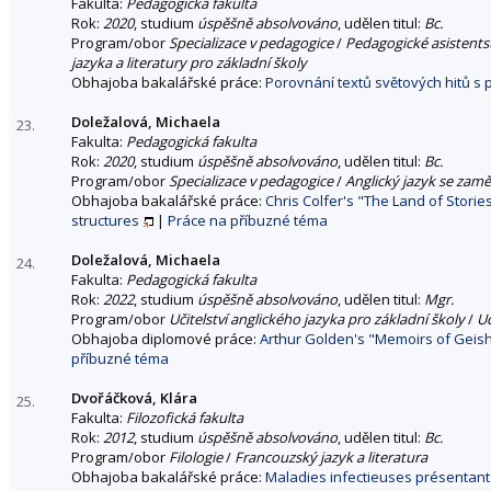
Fakulta:
Pedagogická fakulta
Rok:
2020
, studium
úspěšně absolvováno
, udělen titul:
Bc.
Program/obor
Specializace v pedagogice
/
Pedagogické asistentst
jazyka a literatury pro základní školy
Obhajoba bakalářské práce:
Porovnání textů světových hitů s
Doležalová, Michaela
23.
Fakulta:
Pedagogická fakulta
Rok:
2020
, studium
úspěšně absolvováno
, udělen titul:
Bc.
Program/obor
Specializace v pedagogice
/
Anglický jazyk se zam
Obhajoba bakalářské práce:
Chris Colfer's "The Land of Storie
structures
|
Práce na příbuzné téma
Doležalová, Michaela
24.
Fakulta:
Pedagogická fakulta
Rok:
2022
, studium
úspěšně absolvováno
, udělen titul:
Mgr.
Program/obor
Učitelství anglického jazyka pro základní školy
/
Uč
Obhajoba diplomové práce:
Arthur Golden's "Memoirs of Geisha
příbuzné téma
Dvořáčková, Klára
25.
Fakulta:
Filozofická fakulta
Rok:
2012
, studium
úspěšně absolvováno
, udělen titul:
Bc.
Program/obor
Filologie
/
Francouzský jazyk a literatura
Obhajoba bakalářské práce:
Maladies infectieuses présentant l