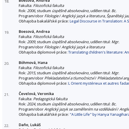
Boesová, Andrea
18.
Fakulta:
Filozofická fakulta
Rok:
2006
, studium
úspěšně absolvováno
, udělen titul:
Bc.
Program/obor
Filologie
/
Anglický jazyk a literatura
,
Španělský jaz
Obhajoba bakalářské práce:
Legal Discourse in Translation: 
Boesová, Andrea
19.
Fakulta:
Filozofická fakulta
Rok:
2009
, studium
úspěšně absolvováno
, udělen titul:
Mgr.
Program/obor
Filologie
/
Anglický jazyk a literatura
Obhajoba diplomové práce:
Translating children's literature: A
Böhmová, Hana
20.
Fakulta:
Filozofická fakulta
Rok:
2015
, studium
úspěšně absolvováno
, udělen titul:
Mgr.
Program/obor
Překladatelství a tlumočnictví
/
Překladatelství an
Obhajoba diplomové práce:
L Orient mystérieux et autres fada
Čevelová, Veronika
21.
Fakulta:
Pedagogická fakulta
Rok:
2024
, studium
úspěšně absolvováno
, udělen titul:
Bc.
Program/obor
Anglický jazyk se zaměřením na vzdělávání
/
Angli
Obhajoba bakalářské práce:
"A Little Life" by Hanya Yanagihar
Daňo, Lukáš
22.