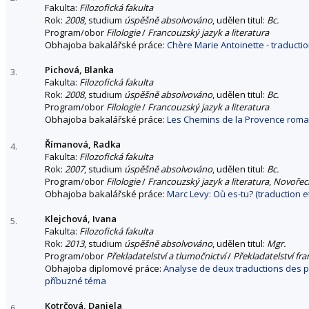
Fakulta:
Filozofická fakulta
Rok:
2008
, studium
úspěšně absolvováno
, udělen titul:
Bc.
Program/obor
Filologie
/
Francouzský jazyk a literatura
Obhajoba bakalářské práce:
Chère Marie Antoinette - traductio
Pichová, Blanka
3.
Fakulta:
Filozofická fakulta
Rok:
2008
, studium
úspěšně absolvováno
, udělen titul:
Bc.
Program/obor
Filologie
/
Francouzský jazyk a literatura
Obhajoba bakalářské práce:
Les Chemins de la Provence romane
Římanová, Radka
4.
Fakulta:
Filozofická fakulta
Rok:
2007
, studium
úspěšně absolvováno
, udělen titul:
Bc.
Program/obor
Filologie
/
Francouzský jazyk a literatura
,
Novořeck
Obhajoba bakalářské práce:
Marc Levy: Où es-tu? (traduction et
Klejchová, Ivana
5.
Fakulta:
Filozofická fakulta
Rok:
2013
, studium
úspěšně absolvováno
, udělen titul:
Mgr.
Program/obor
Překladatelství a tlumočnictví
/
Překladatelství fr
Obhajoba diplomové práce:
Analyse de deux traductions des p
příbuzné téma
Kotrčová, Daniela
6.