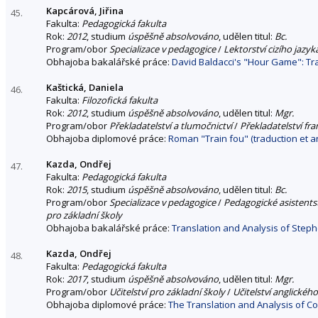
Kapcárová, Jiřina
45.
Fakulta:
Pedagogická fakulta
Rok:
2012
, studium
úspěšně absolvováno
, udělen titul:
Bc.
Program/obor
Specializace v pedagogice
/
Lektorství cizího jazyka
Obhajoba bakalářské práce:
David Baldacci's "Hour Game": Tr
Kaštická, Daniela
46.
Fakulta:
Filozofická fakulta
Rok:
2012
, studium
úspěšně absolvováno
, udělen titul:
Mgr.
Program/obor
Překladatelství a tlumočnictví
/
Překladatelství fr
Obhajoba diplomové práce:
Roman "Train fou" (traduction et a
Kazda, Ondřej
47.
Fakulta:
Pedagogická fakulta
Rok:
2015
, studium
úspěšně absolvováno
, udělen titul:
Bc.
Program/obor
Specializace v pedagogice
/
Pedagogické asistentst
pro základní školy
Obhajoba bakalářské práce:
Translation and Analysis of Steph
Kazda, Ondřej
48.
Fakulta:
Pedagogická fakulta
Rok:
2017
, studium
úspěšně absolvováno
, udělen titul:
Mgr.
Program/obor
Učitelství pro základní školy
/
Učitelství anglického
Obhajoba diplomové práce:
The Translation and Analysis of C