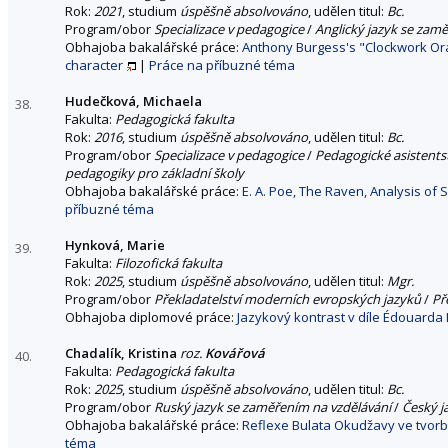
Rok:
2021
, studium
úspěšně absolvováno
, udělen titul:
Bc.
Program/obor
Specializace v pedagogice
/
Anglický jazyk se zam
Obhajoba bakalářské práce:
Anthony Burgess's "Clockwork Oran
character
|
Práce na příbuzné téma
Hudečková, Michaela
38.
Fakulta:
Pedagogická fakulta
Rok:
2016
, studium
úspěšně absolvováno
, udělen titul:
Bc.
Program/obor
Specializace v pedagogice
/
Pedagogické asistentst
pedagogiky pro základní školy
Obhajoba bakalářské práce:
E. A. Poe, The Raven, Analysis of
příbuzné téma
Hynková, Marie
39.
Fakulta:
Filozofická fakulta
Rok:
2025
, studium
úspěšně absolvováno
, udělen titul:
Mgr.
Program/obor
Překladatelství moderních evropských jazyků
/
Př
Obhajoba diplomové práce:
Jazykový kontrast v díle Édouarda 
Chadalík, Kristina
roz.
Kovářová
40.
Fakulta:
Pedagogická fakulta
Rok:
2025
, studium
úspěšně absolvováno
, udělen titul:
Bc.
Program/obor
Ruský jazyk se zaměřením na vzdělávání
/
Český j
Obhajoba bakalářské práce:
Reflexe Bulata Okudžavy ve tvorb
téma