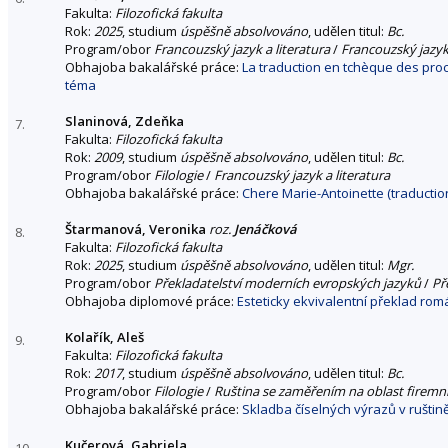
Fakulta:
Filozofická fakulta
Rok:
2025
, studium
úspěšně absolvováno
, udělen titul:
Bc.
Program/obor
Francouzský jazyk a literatura
/
Francouzský jazyk 
Obhajoba bakalářské práce:
La traduction en tchèque des proc
téma
Slaninová, Zdeňka
7.
Fakulta:
Filozofická fakulta
Rok:
2009
, studium
úspěšně absolvováno
, udělen titul:
Bc.
Program/obor
Filologie
/
Francouzský jazyk a literatura
Obhajoba bakalářské práce:
Chere Marie-Antoinette (traduction
Štarmanová, Veronika
roz.
Jenáčková
8.
Fakulta:
Filozofická fakulta
Rok:
2025
, studium
úspěšně absolvováno
, udělen titul:
Mgr.
Program/obor
Překladatelství moderních evropských jazyků
/
Př
Obhajoba diplomové práce:
Esteticky ekvivalentní překlad romá
Kolařík, Aleš
9.
Fakulta:
Filozofická fakulta
Rok:
2017
, studium
úspěšně absolvováno
, udělen titul:
Bc.
Program/obor
Filologie
/
Ruština se zaměřením na oblast firemní
Obhajoba bakalářské práce:
Skladba číselných výrazů v ruštin
Kučerová, Gabriela
10.