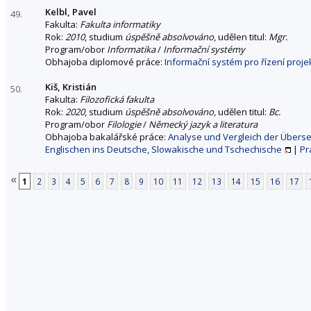
Kelbl, Pavel
49.
Fakulta:
Fakulta informatiky
Rok:
2010
, studium
úspěšně absolvováno
, udělen titul:
Mgr.
Program/obor
Informatika
/
Informační systémy
Obhajoba diplomové práce:
Informační systém pro řízení proj
Kiš, Kristián
50.
Fakulta:
Filozofická fakulta
Rok:
2020
, studium
úspěšně absolvováno
, udělen titul:
Bc.
Program/obor
Filologie
/
Německý jazyk a literatura
Obhajoba bakalářské práce:
Analyse und Vergleich der Überse
Englischen ins Deutsche, Slowakische und Tschechische
|
Pr
«
1
2
3
4
5
6
7
8
9
10
11
12
13
14
15
16
17