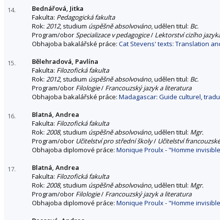
Bednářová, Jitka
14.
Fakulta:
Pedagogická fakulta
Rok:
2012
, studium
úspěšně absolvováno
, udělen titul:
Bc.
Program/obor
Specializace v pedagogice
/
Lektorství cizího jazyka
Obhajoba bakalářské práce:
Cat Stevens' texts: Translation an
Bělehradová, Pavlína
15.
Fakulta:
Filozofická fakulta
Rok:
2012
, studium
úspěšně absolvováno
, udělen titul:
Bc.
Program/obor
Filologie
/
Francouzský jazyk a literatura
Obhajoba bakalářské práce:
Madagascar: Guide culturel, traduc
Blatná, Andrea
16.
Fakulta:
Filozofická fakulta
Rok:
2008
, studium
úspěšně absolvováno
, udělen titul:
Mgr.
Program/obor
Učitelství pro střední školy
/
Učitelství francouzské
Obhajoba diplomové práce:
Monique Proulx - "Homme invisible à
Blatná, Andrea
17.
Fakulta:
Filozofická fakulta
Rok:
2008
, studium
úspěšně absolvováno
, udělen titul:
Mgr.
Program/obor
Filologie
/
Francouzský jazyk a literatura
Obhajoba diplomové práce:
Monique Proulx - "Homme invisible à