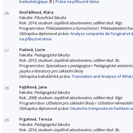
traductologique
|
Práce na příbuzné téma
Dvořáčková, Klára
26.
Fakulta:
Filozofická fakulta
Rok:
2014
, studium
úspěšně absolvováno
, udělen titul:
Mgr.
Program/obor
Překladatelství a tlumočnictví
/
Překladatelství fr
Obhajoba diplomové práce:
Analyse comparée de l’original et
na příbuzné téma
Fialová, Lucie
27.
Fakulta:
Pedagogická fakulta
Rok:
2015
, studium
úspěšně absolvováno
, udělen titul:
Bc.
Program/obor
Specializace v pedagogice
/
Pedagogické asistentst
jazyka a literatury pro základní školy
Obhajoba bakalářské práce:
Translation and Analysis of Wha
Fojtíková, Jana
28.
Fakulta:
Pedagogická fakulta
Rok:
2008
, studium
úspěšně absolvováno
, udělen titul:
Mgr.
Program/obor
Učitelství pro základní školy
/
Učitelství německého
Obhajoba diplomové práce:
Deutsche Komposita im Fachtext u
Frgalová, Tereza
29.
Fakulta:
Pedagogická fakulta
Rok:
2016
, studium
úspěšně absolvováno
, udělen titul:
Bc.