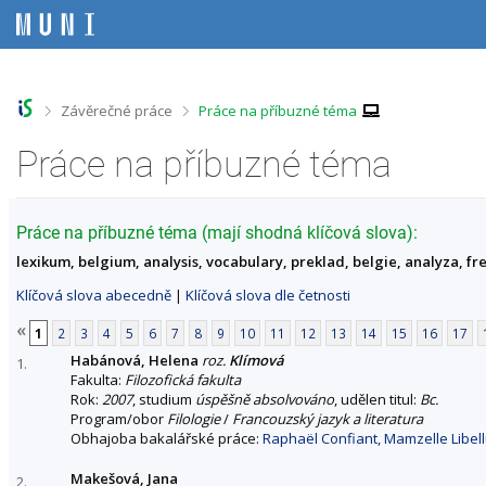
P
P
P
P
ř
ř
ř
ř
e
e
e
e
s
s
s
s
k
k
k
k
o
o
o
o
>
>
Závěrečné práce
Práce na příbuzné téma
č
č
č
č
i
i
i
i
Práce na příbuzné téma
t
t
t
t
n
n
n
n
a
a
a
a
h
h
o
p
Práce na příbuzné téma (mají shodná klíčová slova):
o
l
b
a
lexikum, belgium, analysis, vocabulary, preklad, belgie, analyza, fre
r
a
s
t
n
v
a
i
Klíčová slova abecedně
|
Klíčová slova dle četnosti
í
i
h
č
l
č
k
«
1
2
3
4
5
6
7
8
9
10
11
12
13
14
15
16
17
i
k
u
Habánová, Helena
roz.
Klímová
š
u
1.
Fakulta:
Filozofická fakulta
t
Rok:
2007
, studium
úspěšně absolvováno
, udělen titul:
Bc.
u
Program/obor
Filologie
/
Francouzský jazyk a literatura
Obhajoba bakalářské práce:
Raphaël Confiant, Mamzelle Libellu
Makešová, Jana
2.