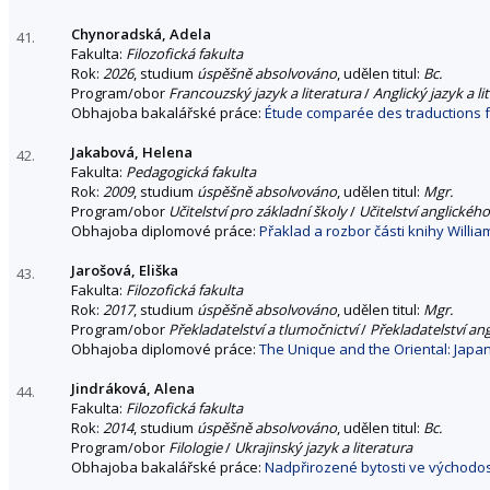
Chynoradská, Adela
41.
Fakulta:
Filozofická fakulta
Rok:
2026
, studium
úspěšně absolvováno
, udělen titul:
Bc.
Program/obor
Francouzský jazyk a literatura
/
Anglický jazyk a li
Obhajoba bakalářské práce:
Étude comparée des traductions f
Jakabová, Helena
42.
Fakulta:
Pedagogická fakulta
Rok:
2009
, studium
úspěšně absolvováno
, udělen titul:
Mgr.
Program/obor
Učitelství pro základní školy
/
Učitelství anglickéh
Obhajoba diplomové práce:
Přaklad a rozbor části knihy Willia
Jarošová, Eliška
43.
Fakulta:
Filozofická fakulta
Rok:
2017
, studium
úspěšně absolvováno
, udělen titul:
Mgr.
Program/obor
Překladatelství a tlumočnictví
/
Překladatelství an
Obhajoba diplomové práce:
The Unique and the Oriental: Japan
Jindráková, Alena
44.
Fakulta:
Filozofická fakulta
Rok:
2014
, studium
úspěšně absolvováno
, udělen titul:
Bc.
Program/obor
Filologie
/
Ukrajinský jazyk a literatura
Obhajoba bakalářské práce:
Nadpřirozené bytosti ve východos