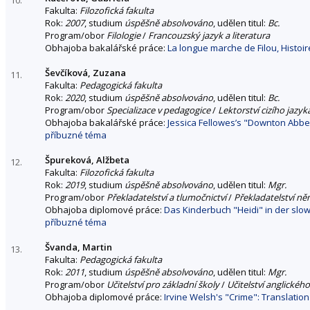
Fakulta:
Filozofická fakulta
Rok:
2007
, studium
úspěšně absolvováno
, udělen titul:
Bc.
Program/obor
Filologie
/
Francouzský jazyk a literatura
Obhajoba bakalářské práce:
La longue marche de Filou, Histoire
Ševčíková, Zuzana
11.
Fakulta:
Pedagogická fakulta
Rok:
2020
, studium
úspěšně absolvováno
, udělen titul:
Bc.
Program/obor
Specializace v pedagogice
/
Lektorství cizího jazyka
Obhajoba bakalářské práce:
Jessica Fellowes’s "Downton Abbey
příbuzné téma
Špureková, Alžbeta
12.
Fakulta:
Filozofická fakulta
Rok:
2019
, studium
úspěšně absolvováno
, udělen titul:
Mgr.
Program/obor
Překladatelství a tlumočnictví
/
Překladatelství n
Obhajoba diplomové práce:
Das Kinderbuch "Heidi" in der slow
příbuzné téma
Švanda, Martin
13.
Fakulta:
Pedagogická fakulta
Rok:
2011
, studium
úspěšně absolvováno
, udělen titul:
Mgr.
Program/obor
Učitelství pro základní školy
/
Učitelství anglickéh
Obhajoba diplomové práce:
Irvine Welsh's "Crime": Translatio