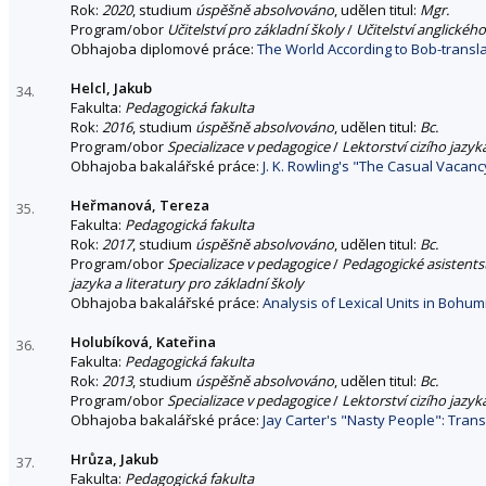
Rok:
2020
, studium
úspěšně absolvováno
, udělen titul:
Mgr.
Program/obor
Učitelství pro základní školy
/
Učitelství anglickéh
Obhajoba diplomové práce:
The World According to Bob-transl
Helcl, Jakub
34.
Fakulta:
Pedagogická fakulta
Rok:
2016
, studium
úspěšně absolvováno
, udělen titul:
Bc.
Program/obor
Specializace v pedagogice
/
Lektorství cizího jazyka
Obhajoba bakalářské práce:
J. K. Rowling's "The Casual Vacanc
Heřmanová, Tereza
35.
Fakulta:
Pedagogická fakulta
Rok:
2017
, studium
úspěšně absolvováno
, udělen titul:
Bc.
Program/obor
Specializace v pedagogice
/
Pedagogické asistentst
jazyka a literatury pro základní školy
Obhajoba bakalářské práce:
Analysis of Lexical Units in Bohum
Holubíková, Kateřina
36.
Fakulta:
Pedagogická fakulta
Rok:
2013
, studium
úspěšně absolvováno
, udělen titul:
Bc.
Program/obor
Specializace v pedagogice
/
Lektorství cizího jazyka
Obhajoba bakalářské práce:
Jay Carter's "Nasty People": Trans
Hrůza, Jakub
37.
Fakulta:
Pedagogická fakulta