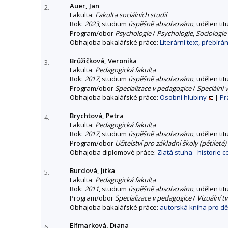
Auer, Jan
2.
Fakulta:
Fakulta sociálních studií
Rok:
2023
, studium
úspěšně absolvováno
, udělen tit
Program/obor
Psychologie
/
Psychologie
,
Sociologie
Obhajoba bakalářské práce:
Literární text, přebí
Brůžičková, Veronika
3.
Fakulta:
Pedagogická fakulta
Rok:
2017
, studium
úspěšně absolvováno
, udělen tit
Program/obor
Specializace v pedagogice
/
Speciální
Obhajoba bakalářské práce:
Osobní hlubiny
|
Pr
Brychtová, Petra
4.
Fakulta:
Pedagogická fakulta
Rok:
2017
, studium
úspěšně absolvováno
, udělen tit
Program/obor
Učitelství pro základní školy (pětileté)
Obhajoba diplomové práce:
Zlatá stuha - historie 
Burdová, Jitka
5.
Fakulta:
Pedagogická fakulta
Rok:
2011
, studium
úspěšně absolvováno
, udělen tit
Program/obor
Specializace v pedagogice
/
Vizuální t
Obhajoba bakalářské práce:
autorská kniha pro dě
Elfmarková, Diana
6.