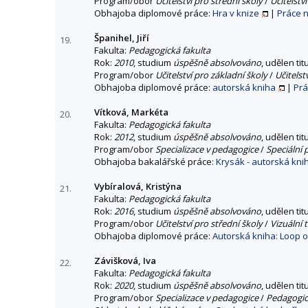
Program/obor
Učitelství pro střední školy
/
Učitelstv
Obhajoba diplomové práce:
Hra v knize
|
Práce 
Španihel, Jiří
19.
Fakulta:
Pedagogická fakulta
Rok:
2010
, studium
úspěšně absolvováno
, udělen tit
Program/obor
Učitelství pro základní školy
/
Učitelst
Obhajoba diplomové práce:
autorská kniha
|
Prá
Vítková, Markéta
20.
Fakulta:
Pedagogická fakulta
Rok:
2012
, studium
úspěšně absolvováno
, udělen tit
Program/obor
Specializace v pedagogice
/
Speciální
Obhajoba bakalářské práce:
Krysák - autorská kniha
Vybíralová, Kristýna
21.
Fakulta:
Pedagogická fakulta
Rok:
2016
, studium
úspěšně absolvováno
, udělen tit
Program/obor
Učitelství pro střední školy
/
Vizuální 
Obhajoba diplomové práce:
Autorská kniha: Loop o
Závišková, Iva
22.
Fakulta:
Pedagogická fakulta
Rok:
2020
, studium
úspěšně absolvováno
, udělen tit
Program/obor
Specializace v pedagogice
/
Pedagogic