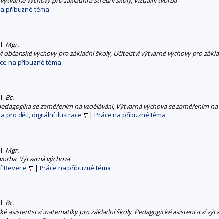
í výtvarné výchovy pro základní a střední školy
,
Vizuální tvorba
na příbuzné téma
ul:
Mgr.
ví občanské výchovy pro základní školy
,
Učitelství výtvarné výchovy pro zákla
ce na příbuzné téma
ul:
Bc.
 pedagogika se zaměřením na vzdělávání
,
Výtvarná výchova se zaměřením na 
 pro děti, digitální ilustrace
|
Práce na příbuzné téma
ul:
Mgr.
tvorba
,
Výtvarná výchova
f Reverie
|
Práce na příbuzné téma
ul:
Bc.
ké asistentství matematiky pro základní školy
,
Pedagogické asistentství výt