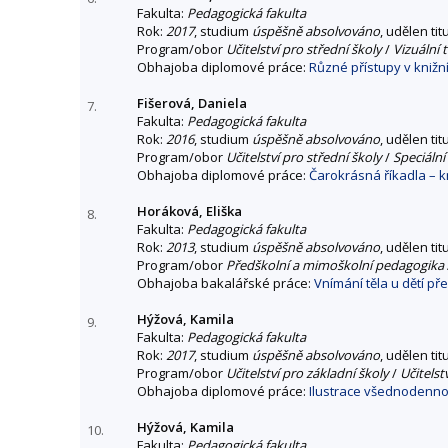
Fakulta:
Pedagogická fakulta
Rok:
2017
, studium
úspěšně absolvováno
, udělen tit
Program/obor
Učitelství pro střední školy
/
Vizuální 
Obhajoba diplomové práce:
Různé přístupy v knižní
Fišerová, Daniela
7.
Fakulta:
Pedagogická fakulta
Rok:
2016
, studium
úspěšně absolvováno
, udělen tit
Program/obor
Učitelství pro střední školy
/
Speciáln
Obhajoba diplomové práce:
Čarokrásná říkadla – k
Horáková, Eliška
8.
Fakulta:
Pedagogická fakulta
Rok:
2013
, studium
úspěšně absolvováno
, udělen tit
Program/obor
Předškolní a mimoškolní pedagogika
Obhajoba bakalářské práce:
Vnímání těla u dětí př
Hýžová, Kamila
9.
Fakulta:
Pedagogická fakulta
Rok:
2017
, studium
úspěšně absolvováno
, udělen tit
Program/obor
Učitelství pro základní školy
/
Učitelst
Obhajoba diplomové práce:
Ilustrace všednodenno
Hýžová, Kamila
10.
Fakulta:
Pedagogická fakulta