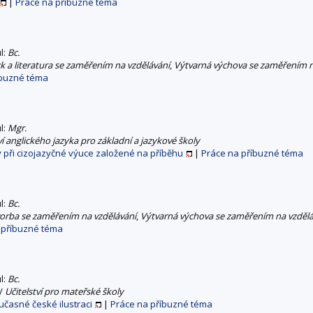
|
Práce na příbuzné téma
ul:
Bc.
k a literatura se zaměřením na vzdělávání
,
Výtvarná výchova se zaměřením n
íbuzné téma
ul:
Mgr.
ví anglického jazyka pro základní a jazykové školy
dy při cizojazyčné výuce založené na příběhu
|
Práce na příbuzné téma
ul:
Bc.
vorba se zaměřením na vzdělávání
,
Výtvarná výchova se zaměřením na vzdělá
 příbuzné téma
ul:
Bc.
/
Učitelství pro mateřské školy
časné české ilustraci
|
Práce na příbuzné téma