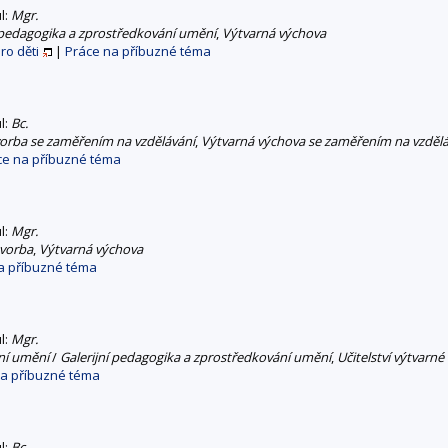
ul:
Mgr.
í pedagogika a zprostředkování umění
,
Výtvarná výchova
ro děti
|
Práce na příbuzné téma
ul:
Bc.
vorba se zaměřením na vzdělávání
,
Výtvarná výchova se zaměřením na vzdělá
ce na příbuzné téma
ul:
Mgr.
tvorba
,
Výtvarná výchova
a příbuzné téma
ul:
Mgr.
ní umění
/
Galerijní pedagogika a zprostředkování umění
,
Učitelství výtvarné
na příbuzné téma
ul:
Bc.