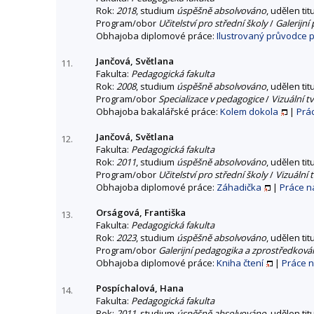
Rok:
2018
, studium
úspěšně absolvováno
, udělen tit
Program/obor
Učitelství pro střední školy
/
Galerijn
Obhajoba diplomové práce:
Ilustrovaný průvodce p
Jančová, Světlana
11.
Fakulta:
Pedagogická fakulta
Rok:
2008
, studium
úspěšně absolvováno
, udělen tit
Program/obor
Specializace v pedagogice
/
Vizuální t
Obhajoba bakalářské práce:
Kolem dokola
|
Prá
Jančová, Světlana
12.
Fakulta:
Pedagogická fakulta
Rok:
2011
, studium
úspěšně absolvováno
, udělen tit
Program/obor
Učitelství pro střední školy
/
Vizuální 
Obhajoba diplomové práce:
Záhadička
|
Práce n
Orságová, Františka
13.
Fakulta:
Pedagogická fakulta
Rok:
2023
, studium
úspěšně absolvováno
, udělen tit
Program/obor
Galerijní pedagogika a zprostředková
Obhajoba diplomové práce:
Kniha čtení
|
Práce 
Pospíchalová, Hana
14.
Fakulta:
Pedagogická fakulta
Rok:
2011
, studium
úspěšně absolvováno
, udělen tit