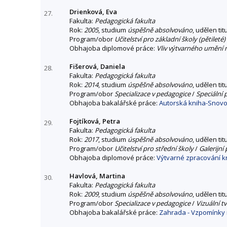
Drienková, Eva
27.
Fakulta:
Pedagogická fakulta
Rok:
2005
, studium
úspěšně absolvováno
, udělen tit
Program/obor
Učitelství pro základní školy (pětileté)
Obhajoba diplomové práce:
Vliv výtvarného umění n
Fišerová, Daniela
28.
Fakulta:
Pedagogická fakulta
Rok:
2014
, studium
úspěšně absolvováno
, udělen tit
Program/obor
Specializace v pedagogice
/
Speciální
Obhajoba bakalářské práce:
Autorská kniha-Snovo
Fojtíková, Petra
29.
Fakulta:
Pedagogická fakulta
Rok:
2017
, studium
úspěšně absolvováno
, udělen tit
Program/obor
Učitelství pro střední školy
/
Galerijn
Obhajoba diplomové práce:
Výtvarné zpracování k
Havlová, Martina
30.
Fakulta:
Pedagogická fakulta
Rok:
2009
, studium
úspěšně absolvováno
, udělen tit
Program/obor
Specializace v pedagogice
/
Vizuální t
Obhajoba bakalářské práce:
Zahrada - Vzpomínky 