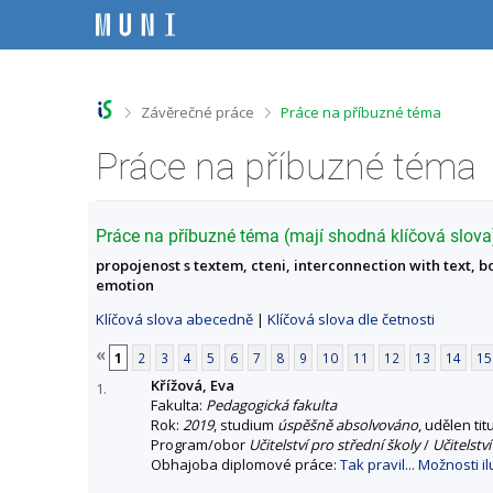
P
P
P
P
ř
ř
ř
ř
e
e
e
e
s
s
s
s
k
k
k
k
o
o
o
o
>
>
Závěrečné práce
Práce na příbuzné téma
č
č
č
č
i
i
i
i
Práce na příbuzné téma
t
t
t
t
n
n
n
n
a
a
a
a
h
h
o
p
Práce na příbuzné téma (mají shodná klíčová slova
o
l
b
a
propojenost s textem, cteni, interconnection with text, bo
r
a
s
t
emotion
n
v
a
i
í
i
h
č
Klíčová slova abecedně
|
Klíčová slova dle četnosti
l
č
k
i
k
u
«
1
2
3
4
5
6
7
8
9
10
11
12
13
14
15
š
u
Křížová, Eva
t
1.
Fakulta:
Pedagogická fakulta
u
Rok:
2019
, studium
úspěšně absolvováno
, udělen tit
Program/obor
Učitelství pro střední školy
/
Učitelstv
Obhajoba diplomové práce:
Tak pravil... Možnosti i