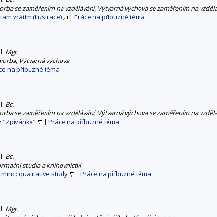
vorba se zaměřením na vzdělávání
,
Výtvarná výchova se zaměřením na vzdělá
 tam vrátím (ilustrace)
|
Práce na příbuzné téma
ul:
Mgr.
tvorba
,
Výtvarná výchova
ce na příbuzné téma
ul:
Bc.
vorba se zaměřením na vzdělávání
,
Výtvarná výchova se zaměřením na vzdělá
y "Zpívánky"
|
Práce na příbuzné téma
ul:
Bc.
ormační studia a knihovnictví
 mind: qualitative study
|
Práce na příbuzné téma
ul:
Mgr.