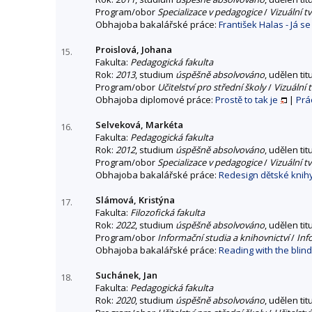
Program/obor
Specializace v pedagogice
/
Vizuální t
Obhajoba bakalářské práce:
František Halas - Já se
Proislová, Johana
15.
Fakulta:
Pedagogická fakulta
Rok:
2013
, studium
úspěšně absolvováno
, udělen tit
Program/obor
Učitelství pro střední školy
/
Vizuální 
Obhajoba diplomové práce:
Prostě to tak je
|
Prá
Selveková, Markéta
16.
Fakulta:
Pedagogická fakulta
Rok:
2012
, studium
úspěšně absolvováno
, udělen tit
Program/obor
Specializace v pedagogice
/
Vizuální t
Obhajoba bakalářské práce:
Redesign dětské knih
Slámová, Kristýna
17.
Fakulta:
Filozofická fakulta
Rok:
2022
, studium
úspěšně absolvováno
, udělen tit
Program/obor
Informační studia a knihovnictví
/
Inf
Obhajoba bakalářské práce:
Reading with the blind
Suchánek, Jan
18.
Fakulta:
Pedagogická fakulta
Rok:
2020
, studium
úspěšně absolvováno
, udělen tit