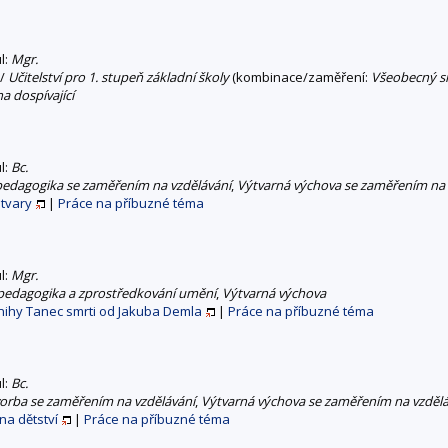
ul:
Mgr.
/
Učitelství pro 1. stupeň základní školy
(kombinace/zaměření:
Všeobecný s
a dospívající
ul:
Bc.
 pedagogika se zaměřením na vzdělávání
,
Výtvarná výchova se zaměřením na 
tvary
|
Práce na příbuzné téma
ul:
Mgr.
í pedagogika a zprostředkování umění
,
Výtvarná výchova
nihy Tanec smrti od Jakuba Demla
|
Práce na příbuzné téma
ul:
Bc.
vorba se zaměřením na vzdělávání
,
Výtvarná výchova se zaměřením na vzdělá
na dětství
|
Práce na příbuzné téma