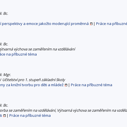
ul:
Bc.
rání perspektivy a emoce jakožto moderující proměnná
|
Práce na příbuzn
ul:
Bc.
 výtvarná výchova se zaměřením na vzdělávání
áce na příbuzné téma
ul:
Mgr.
/
Učitelství pro 1. stupeň základní školy
ceny za knižní tvorbu pro děti a mládež
|
Práce na příbuzné téma
ul:
Bc.
vorba se zaměřením na vzdělávání
,
Výtvarná výchova se zaměřením na vzdělá
ti
|
Práce na příbuzné téma