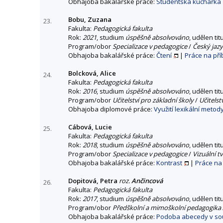
Obhajoba bakalářské práce:
Studentská kuchařka
Bobu, Zuzana
23.
Fakulta:
Pedagogická fakulta
Rok:
2021
, studium
úspěšně absolvováno
, udělen tit
Program/obor
Specializace v pedagogice
/
Český jazy
Obhajoba bakalářské práce:
Čtení
|
Práce na př
Bolcková, Alice
24.
Fakulta:
Pedagogická fakulta
Rok:
2016
, studium
úspěšně absolvováno
, udělen tit
Program/obor
Učitelství pro základní školy
/
Učitelst
Obhajoba diplomové práce:
Využití lexikální meto
Cábová, Lucie
25.
Fakulta:
Pedagogická fakulta
Rok:
2018
, studium
úspěšně absolvováno
, udělen tit
Program/obor
Specializace v pedagogice
/
Vizuální t
Obhajoba bakalářské práce:
Kontrast
|
Práce na
Dopitová, Petra
roz.
Ančincová
26.
Fakulta:
Pedagogická fakulta
Rok:
2017
, studium
úspěšně absolvováno
, udělen tit
Program/obor
Předškolní a mimoškolní pedagogika
Obhajoba bakalářské práce:
Podoba abecedy v sou