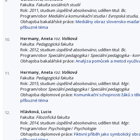
Fakulta:
Fakulta sociálních studií
Rok:
2011
, studium
úspěšně absolvováno
, udělen titul:
Bc.
Program/obor
Mediální a komunikační studia
/
Evropská studia
,
Obhajoba bakalářské práce:
Mediálny obraz slovensko-maďars
příbuzné téma
Hermany, Aneta
roz.
Volková
10.
Fakulta:
Pedagogická fakulta
Rok:
2012
, studium
úspěšně absolvováno
, udělen titul:
Bc.
Program/obor
Speciální pedagogika
/
Speciální pedagogika - ko
Obhajoba bakalářské práce:
Analýza pomůcek a metod využívan
Hermany, Aneta
roz.
Volková
11.
Fakulta:
Pedagogická fakulta
Rok:
2015
, studium
úspěšně absolvováno
, udělen titul:
Mgr.
Program/obor
Speciální pedagogika
/
Speciální pedagogika
Obhajoba diplomové práce:
Komunikační schopnosti žáků s těl
příbuzné téma
Hlávková, Lucie
12.
Fakulta:
Filozofická fakulta
Rok:
2014
, studium
úspěšně absolvováno
, udělen titul:
Mgr.
Program/obor
Psychologie
/
Psychologie
Obhajoba diplomové práce:
Fiktivní příběh jako symbolický ob
příbuzné téma