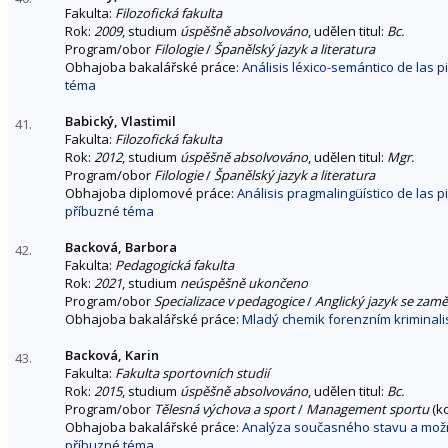
Fakulta:
Filozofická fakulta
Rok:
2009
, studium
úspěšně absolvováno
, udělen titul:
Bc.
Program/obor
Filologie
/
Španělský jazyk a literatura
Obhajoba bakalářské práce:
Análisis léxico-semántico de las p
téma
Babický, Vlastimil
41.
Fakulta:
Filozofická fakulta
Rok:
2012
, studium
úspěšně absolvováno
, udělen titul:
Mgr.
Program/obor
Filologie
/
Španělský jazyk a literatura
Obhajoba diplomové práce:
Análisis pragmalingüístico de las p
příbuzné téma
Backová, Barbora
42.
Fakulta:
Pedagogická fakulta
Rok:
2021
, studium
neúspěšně ukončeno
Program/obor
Specializace v pedagogice
/
Anglický jazyk se zam
Obhajoba bakalářské práce:
Mladý chemik forenzním kriminali
Backová, Karin
43.
Fakulta:
Fakulta sportovních studií
Rok:
2015
, studium
úspěšně absolvováno
, udělen titul:
Bc.
Program/obor
Tělesná výchova a sport
/
Management sportu
(k
Obhajoba bakalářské práce:
Analýza současného stavu a možnos
příbuzné téma