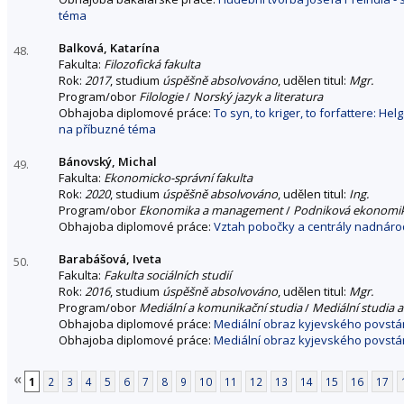
téma
Balková, Katarína
48.
Fakulta:
Filozofická fakulta
Rok:
2017
, studium
úspěšně absolvováno
, udělen titul:
Mgr.
Program/obor
Filologie
/
Norský jazyk a literatura
Obhajoba diplomové práce:
To syn, to kriger, to forfattere: He
na příbuzné téma
Bánovský, Michal
49.
Fakulta:
Ekonomicko-správní fakulta
Rok:
2020
, studium
úspěšně absolvováno
, udělen titul:
Ing.
Program/obor
Ekonomika a management
/
Podniková ekonomi
Obhajoba diplomové práce:
Vztah pobočky a centrály nadnáro
Barabášová, Iveta
50.
Fakulta:
Fakulta sociálních studií
Rok:
2016
, studium
úspěšně absolvováno
, udělen titul:
Mgr.
Program/obor
Mediální a komunikační studia
/
Mediální studia a
Obhajoba diplomové práce:
Mediální obraz kyjevského povstán
Obhajoba diplomové práce:
Mediální obraz kyjevského povstán
«
1
2
3
4
5
6
7
8
9
10
11
12
13
14
15
16
17