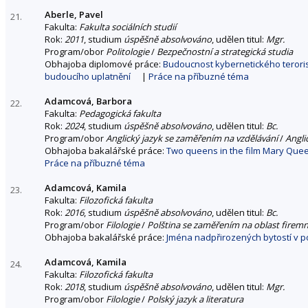
Aberle, Pavel
21.
Fakulta:
Fakulta sociálních studií
Rok:
2011
, studium
úspěšně absolvováno
, udělen titul:
Mgr.
Program/obor
Politologie
/
Bezpečnostní a strategická studia
Obhajoba diplomové práce:
Budoucnost kybernetického terori
budoucího uplatnění
|
Práce na příbuzné téma
Adamcová, Barbora
22.
Fakulta:
Pedagogická fakulta
Rok:
2024
, studium
úspěšně absolvováno
, udělen titul:
Bc.
Program/obor
Anglický jazyk se zaměřením na vzdělávání
/
Angli
Obhajoba bakalářské práce:
Two queens in the film Mary Queen
Práce na příbuzné téma
Adamcová, Kamila
23.
Fakulta:
Filozofická fakulta
Rok:
2016
, studium
úspěšně absolvováno
, udělen titul:
Bc.
Program/obor
Filologie
/
Polština se zaměřením na oblast firemn
Obhajoba bakalářské práce:
Jména nadpřirozených bytostí v po
Adamcová, Kamila
24.
Fakulta:
Filozofická fakulta
Rok:
2018
, studium
úspěšně absolvováno
, udělen titul:
Mgr.
Program/obor
Filologie
/
Polský jazyk a literatura