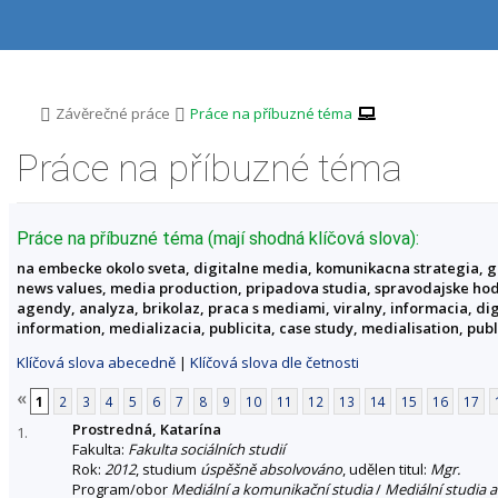
P
P
P
P
ř
ř
ř
ř
e
e
e
e
s
s
s
s
k
k
k
k
o
o
o
o
>
>
Závěrečné práce
Práce na příbuzné téma
č
č
č
č
i
i
i
i
Práce na příbuzné téma
t
t
t
t
n
n
n
n
a
a
a
a
h
h
o
p
Práce na příbuzné téma (mají shodná klíčová slova):
o
l
b
a
na embecke okolo sveta, digitalne media, komunikacna strategia, 
r
a
s
t
news values, media production, pripadova studia, spravodajske hodno
n
v
a
i
agendy, analyza, brikolaz, praca s mediami, viralny, informacia, di
í
i
h
č
information, medializacia, publicita, case study, medialisation, publ
l
č
k
i
k
u
Klíčová slova abecedně
|
Klíčová slova dle četnosti
š
u
t
«
1
2
3
4
5
6
7
8
9
10
11
12
13
14
15
16
17
u
Prostredná, Katarína
1.
Fakulta:
Fakulta sociálních studií
Rok:
2012
, studium
úspěšně absolvováno
, udělen titul:
Mgr.
Program/obor
Mediální a komunikační studia
/
Mediální studia a