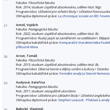
Fakulta:
Filozofická fakulta
Rok:
2014
, studium
úspěšně absolvováno
, udělen titul:
Mgr.
Program/obor
Učitelství pro střední školy
/
Učitelství francouzské
Obhajoba diplomové práce:
La chronique sociale en BD: l'exe
Antoš, Vojtěch
37.
Fakulta:
Pedagogická fakulta
Rok:
2022
, studium
úspěšně absolvováno
, udělen titul:
Bc.
Program/obor
Ruský jazyk se zaměřením na vzdělávání
/
Dějepis
Obhajoba bakalářské práce:
Komparační charakteristika hudeb
příbuzné téma
Arnot, Tomáš
38.
Fakulta:
Filozofická fakulta
Rok:
2013
, studium
úspěšně absolvováno
, udělen titul:
Bc.
Program/obor
Obecná teorie a dějiny umění a kultury
/
Estetika
Obhajoba bakalářské práce:
Formální analýza Slavné Nemesis
Audyová, Kateřina
39.
Fakulta:
Pedagogická fakulta
Rok:
2011
, studium
neúspěšně ukončeno
Program/obor
Učitelství pro základní školy
/
Učitelství anglického
Obhajoba diplomové práce:
Stephen Leacock - Překlad a anal
Babický, Vlastimil
40.