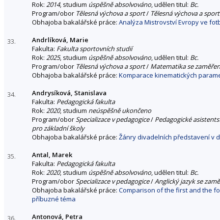
Rok:
2014
, studium
úspěšně absolvováno
, udělen titul:
Bc.
Program/obor
Tělesná výchova a sport
/
Tělesná výchova a sport
Obhajoba bakalářské práce:
Analýza Mistrovství Evropy ve fot
Andrlíková, Marie
33.
Fakulta:
Fakulta sportovních studií
Rok:
2025
, studium
úspěšně absolvováno
, udělen titul:
Bc.
Program/obor
Tělesná výchova a sport
/
Matematika se zaměřen
Obhajoba bakalářské práce:
Komparace kinematických parame
Andrysíková, Stanislava
34.
Fakulta:
Pedagogická fakulta
Rok:
2020
, studium
neúspěšně ukončeno
Program/obor
Specializace v pedagogice
/
Pedagogické asistents
pro základní školy
Obhajoba bakalářské práce:
Žánry divadelních představení v 
Antal, Marek
35.
Fakulta:
Pedagogická fakulta
Rok:
2020
, studium
úspěšně absolvováno
, udělen titul:
Bc.
Program/obor
Specializace v pedagogice
/
Anglický jazyk se zam
Obhajoba bakalářské práce:
Comparison of the first and the fo
příbuzné téma
Antonová, Petra
36.