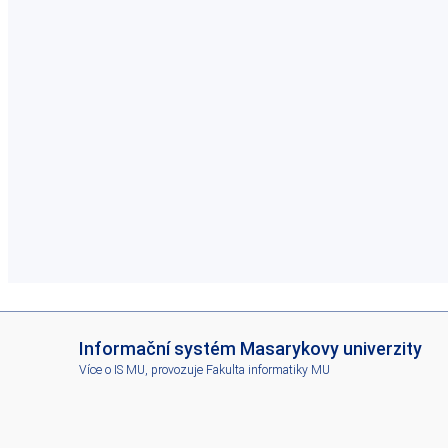
I
Informační systém Masarykovy univerzity
S
Více o IS MU
, provozuje
Fakulta informatiky MU
M
U