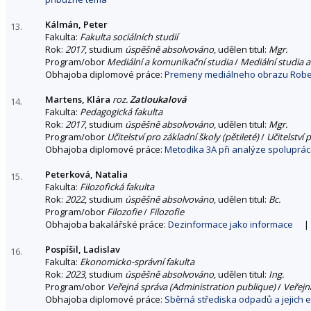
Kálmán, Peter
13.
Fakulta:
Fakulta sociálních studií
Rok:
2017
, studium
úspěšně absolvováno
, udělen titul:
Mgr.
Program/obor
Mediální a komunikační studia
/
Mediální studia a
Obhajoba diplomové práce:
Premeny mediálneho obrazu Rober
Martens, Klára
roz.
Zatloukalová
14.
Fakulta:
Pedagogická fakulta
Rok:
2017
, studium
úspěšně absolvováno
, udělen titul:
Mgr.
Program/obor
Učitelství pro základní školy (pětileté)
/
Učitelství 
Obhajoba diplomové práce:
Metodika 3A při analýze spolupráce
Peterková, Natalia
15.
Fakulta:
Filozofická fakulta
Rok:
2022
, studium
úspěšně absolvováno
, udělen titul:
Bc.
Program/obor
Filozofie
/
Filozofie
Obhajoba bakalářské práce:
Dezinformace jako informace
|
Pospíšil, Ladislav
16.
Fakulta:
Ekonomicko-správní fakulta
Rok:
2023
, studium
úspěšně absolvováno
, udělen titul:
Ing.
Program/obor
Veřejná správa (Administration publique)
/
Veřejn
Obhajoba diplomové práce:
Sběrná střediska odpadů a jejich e