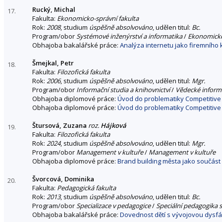
Rucký, Michal
17.
Fakulta:
Ekonomicko-správní fakulta
Rok:
2008
, studium
úspěšně absolvováno
, udělen titul:
Bc.
Program/obor
Systémové inženýrství a informatika
/
Ekonomické
Obhajoba bakalářské práce:
Analýza internetu jako firemního
Šmejkal, Petr
18.
Fakulta:
Filozofická fakulta
Rok:
2006
, studium
úspěšně absolvováno
, udělen titul:
Mgr.
Program/obor
Informační studia a knihovnictví
/
Vědecké informa
Obhajoba diplomové práce:
Úvod do problematiky Competitive I
Obhajoba diplomové práce:
Úvod do problematiky Competitive I
Štursová, Zuzana
roz.
Hájková
19.
Fakulta:
Filozofická fakulta
Rok:
2024
, studium
úspěšně absolvováno
, udělen titul:
Mgr.
Program/obor
Management v kultuře
/
Management v kultuře
Obhajoba diplomové práce:
Brand building města jako součást
Švorcová, Dominika
20.
Fakulta:
Pedagogická fakulta
Rok:
2013
, studium
úspěšně absolvováno
, udělen titul:
Bc.
Program/obor
Specializace v pedagogice
/
Speciální pedagogika 
Obhajoba bakalářské práce:
Dovednost dětí s vývojovou dysfá