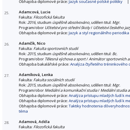
Obhajoba diplomové práce:
Jazyk současné polské politiky
|
Adamcová, Lucie
25.
Fakulta:
Filozofická fakulta
Rok:
2016
, studium
úspěšně absolvováno
, udělen titul:
Mgr.
Program/obor
Učitelství pro střední školy
/
Učitelství českého jaz
Obhajoba diplomové práce:
Jazyk a styl regionálního periodika
Adamčík, Nico
26.
Fakulta:
Fakulta sportovních studií
Rok:
2015
, studium
úspěšně absolvováno
, udělen titul:
Bc.
Program/obor
Tělesná výchova a sport
/
Animátor sportovních ak
Obhajoba bakalářské práce:
Analýza čtyřletého tréninkového 
Adamíková, Lenka
27.
Fakulta:
Fakulta sociálních studií
Rok:
2015
, studium
úspěšně absolvováno
, udělen titul:
Mgr.
Program/obor
Mediální a komunikační studia
/
Mediální studia a
Obhajoba diplomové práce:
Analýza prístupu mladých ľudí k 
Obhajoba diplomové práce:
Analýza prístupu mladých ľudí k 
Obhajoba diplomové práce:
Taktiky hodnotenia dôveryhodnosti
téma
Adamová, Adéla
28.
Fakulta:
Filozofická fakulta