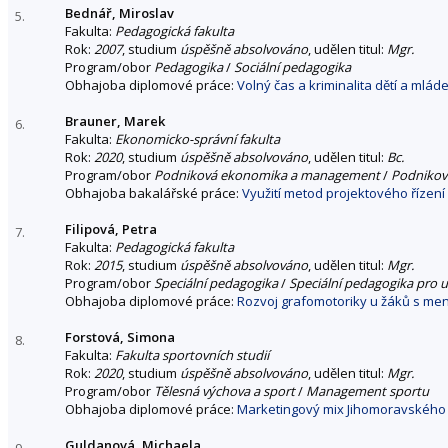
Bednář, Miroslav
5.
Fakulta:
Pedagogická fakulta
Rok:
2007
, studium
úspěšně absolvováno
, udělen titul:
Mgr.
Program/obor
Pedagogika
/
Sociální pedagogika
Obhajoba diplomové práce:
Volný čas a kriminalita dětí a mlád
Brauner, Marek
6.
Fakulta:
Ekonomicko-správní fakulta
Rok:
2020
, studium
úspěšně absolvováno
, udělen titul:
Bc.
Program/obor
Podniková ekonomika a management
/
Podnikov
Obhajoba bakalářské práce:
Využití metod projektového řízení
Filipová, Petra
7.
Fakulta:
Pedagogická fakulta
Rok:
2015
, studium
úspěšně absolvováno
, udělen titul:
Mgr.
Program/obor
Speciální pedagogika
/
Speciální pedagogika pro u
Obhajoba diplomové práce:
Rozvoj grafomotoriky u žáků s men
Forstová, Simona
8.
Fakulta:
Fakulta sportovních studií
Rok:
2020
, studium
úspěšně absolvováno
, udělen titul:
Mgr.
Program/obor
Tělesná výchova a sport
/
Management sportu
Obhajoba diplomové práce:
Marketingový mix Jihomoravského
Guldanová, Michaela
9.