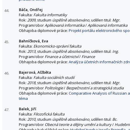
Báča, Ondřej
44.
Fakulta:
Fakulta informatiky
Rok:
2009
, studium
úspěšně absolvováno
, udělen titul:
Mgr.
Program/obor
Aplikovaná informatika
/
Aplikovaná informatika
Obhajoba diplomové práce:
Projekt portálu elektronického spo
Bahníčková, Eva
45.
Fakulta:
Ekonomicko-správní fakulta
Rok:
2013
, studium
úspěšně absolvováno
, udělen titul:
Ing.
Program/obor
Finance a účetnictví
/
Finance
Obhajoba diplomové práce:
Analýza účetních informačních zd
Bajerová, Alžběta
46.
Fakulta:
Fakulta sociálních studií
Rok:
2018
, studium
úspěšně absolvováno
, udělen titul:
Mgr.
Program/obor
Politologie
/
Bezpečnostní a strategická studia
Obhajoba diplomové práce:
Comparative Analysis of Russian a
téma
Balek, Jiří
47.
Fakulta:
Filozofická fakulta
Rok:
2010
, studium
úspěšně absolvováno
, udělen titul:
Bc.
Program/obor
Obecná teorie a dějiny umění a kultury
/
Hudební
Obhajoba bakalářské práce:
Hudební tvorba Josefa Preindla -