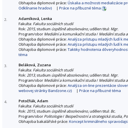
Obhajoba diplomové práce:
Úskalia a možnosti medializácie p
Odklínanie hradov)
|
Práce na příbuzné téma
Adamíková, Lenka
2.
Fakulta:
Fakulta sociálních studií
Rok:
2015
, studium
úspěšně absolvováno
, udělen titul:
Mgr.
Program/obor
Mediální a komunikační studia
/
Mediální studia a
Obhajoba diplomové práce:
Analýza prístupu mladých ľudí k 
Obhajoba diplomové práce:
Analýza prístupu mladých ľudí k 
Obhajoba diplomové práce:
Taktiky hodnotenia dôveryhodnosti
téma
Beláková, Zuzana
3.
Fakulta:
Fakulta sociálních studií
Rok:
2013
, studium
úspěšně absolvováno
, udělen titul:
Mgr.
Program/obor
Mediální a komunikační studia
/
Mediální studia a
Obhajoba diplomové práce:
Analýza on-line prezentácie slove
webovej stránky Bandzone.cz)
|
Práce na příbuzné téma
Potočňák, Adam
4.
Fakulta:
Fakulta sociálních studií
Rok:
2015
, studium
úspěšně absolvováno
, udělen titul:
Bc.
Program/obor
Politologie
/
Bezpečnostní a strategická studia
,
Po
Obhajoba bakalářské práce:
Koncept kriminálneho spravodajst