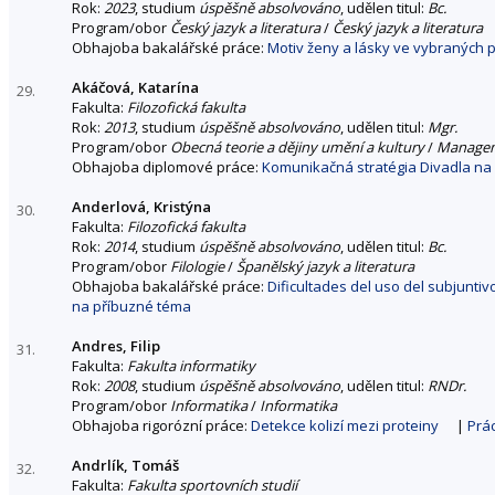
Rok:
2023
, studium
úspěšně absolvováno
, udělen titul:
Bc.
Program/obor
Český jazyk a literatura
/
Český jazyk a literatura
Obhajoba bakalářské práce:
Motiv ženy a lásky ve vybraných p
Akáčová, Katarína
29.
Fakulta:
Filozofická fakulta
Rok:
2013
, studium
úspěšně absolvováno
, udělen titul:
Mgr.
Program/obor
Obecná teorie a dějiny umění a kultury
/
Managem
Obhajoba diplomové práce:
Komunikačná stratégia Divadla na
Anderlová, Kristýna
30.
Fakulta:
Filozofická fakulta
Rok:
2014
, studium
úspěšně absolvováno
, udělen titul:
Bc.
Program/obor
Filologie
/
Španělský jazyk a literatura
Obhajoba bakalářské práce:
Dificultades del uso del subjuntiv
na příbuzné téma
Andres, Filip
31.
Fakulta:
Fakulta informatiky
Rok:
2008
, studium
úspěšně absolvováno
, udělen titul:
RNDr.
Program/obor
Informatika
/
Informatika
Obhajoba rigorózní práce:
Detekce kolizí mezi proteiny
|
Prá
Andrlík, Tomáš
32.
Fakulta:
Fakulta sportovních studií