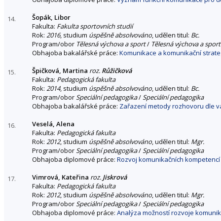
Šopák, Libor
14.
Fakulta:
Fakulta sportovních studií
Rok:
2016
, studium
úspěšně absolvováno
, udělen titul:
Bc.
Program/obor
Tělesná výchova a sport
/
Tělesná výchova a sport
Obhajoba bakalářské práce:
Komunikace a komunikační strate
Špičková, Martina
roz.
Růžičková
15.
Fakulta:
Pedagogická fakulta
Rok:
2014
, studium
úspěšně absolvováno
, udělen titul:
Bc.
Program/obor
Speciální pedagogika
/
Speciální pedagogika
Obhajoba bakalářské práce:
Zařazení metody rozhovoru dle v
Veselá, Alena
16.
Fakulta:
Pedagogická fakulta
Rok:
2012
, studium
úspěšně absolvováno
, udělen titul:
Mgr.
Program/obor
Speciální pedagogika
/
Speciální pedagogika
Obhajoba diplomové práce:
Rozvoj komunikačních kompetencí d
Vimrová, Kateřina
roz.
Jiskrová
17.
Fakulta:
Pedagogická fakulta
Rok:
2012
, studium
úspěšně absolvováno
, udělen titul:
Mgr.
Program/obor
Speciální pedagogika
/
Speciální pedagogika
Obhajoba diplomové práce:
Analýza možností rozvoje komuni