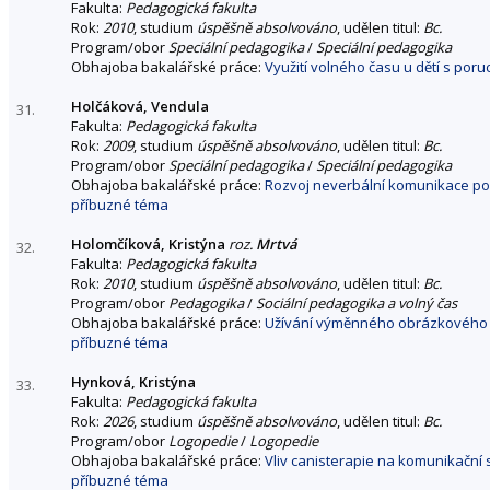
Fakulta:
Pedagogická fakulta
Rok:
2010
, studium
úspěšně absolvováno
, udělen titul:
Bc.
Program/obor
Speciální pedagogika
/
Speciální pedagogika
Obhajoba bakalářské práce:
Využití volného času u dětí s por
Holčáková, Vendula
31.
Fakulta:
Pedagogická fakulta
Rok:
2009
, studium
úspěšně absolvováno
, udělen titul:
Bc.
Program/obor
Speciální pedagogika
/
Speciální pedagogika
Obhajoba bakalářské práce:
Rozvoj neverbální komunikace po
příbuzné téma
Holomčíková, Kristýna
roz.
Mrtvá
32.
Fakulta:
Pedagogická fakulta
Rok:
2010
, studium
úspěšně absolvováno
, udělen titul:
Bc.
Program/obor
Pedagogika
/
Sociální pedagogika a volný čas
Obhajoba bakalářské práce:
Užívání výměnného obrázkového k
příbuzné téma
Hynková, Kristýna
33.
Fakulta:
Pedagogická fakulta
Rok:
2026
, studium
úspěšně absolvováno
, udělen titul:
Bc.
Program/obor
Logopedie
/
Logopedie
Obhajoba bakalářské práce:
Vliv canisterapie na komunikační 
příbuzné téma