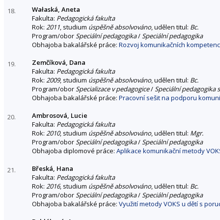
Wałaská, Aneta
18.
Fakulta:
Pedagogická fakulta
Rok:
2011
, studium
úspěšně absolvováno
, udělen titul:
Bc.
Program/obor
Speciální pedagogika
/
Speciální pedagogika
Obhajoba bakalářské práce:
Rozvoj komunikačních kompetencí
Zemčíková, Dana
19.
Fakulta:
Pedagogická fakulta
Rok:
2009
, studium
úspěšně absolvováno
, udělen titul:
Bc.
Program/obor
Specializace v pedagogice
/
Speciální pedagogika 
Obhajoba bakalářské práce:
Pracovní sešit na podporu komuni
Ambrosová, Lucie
20.
Fakulta:
Pedagogická fakulta
Rok:
2010
, studium
úspěšně absolvováno
, udělen titul:
Mgr.
Program/obor
Speciální pedagogika
/
Speciální pedagogika
Obhajoba diplomové práce:
Aplikace komunikační metody VOKS
Břeská, Hana
21.
Fakulta:
Pedagogická fakulta
Rok:
2016
, studium
úspěšně absolvováno
, udělen titul:
Bc.
Program/obor
Speciální pedagogika
/
Speciální pedagogika
Obhajoba bakalářské práce:
Využití metody VOKS u dětí s poru