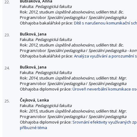
Bubláková, Anna
22.
Fakulta:
Pedagogická fakulta
Rok:
2012
, studium
úspěšně absolvováno
, udělen titul:
Bc.
Program/obor
Speciální pedagogika
/
Speciální pedagogika
Obhajoba bakalářské práce:
Dítě s narušenou komunikační sch
Bušková, Jana
23.
Fakulta:
Pedagogická fakulta
Rok:
2012
, studium
úspěšně absolvováno
, udělen titul:
Bc.
Program/obor
Speciální pedagogika
/
Speciální pedagogika - ko
Obhajoba bakalářské práce:
Analýza využívání a porozumění 
Bušková, Jana
24.
Fakulta:
Pedagogická fakulta
Rok:
2014
, studium
úspěšně absolvováno
, udělen titul:
Mgr.
Program/obor
Speciální pedagogika
/
Speciální pedagogika
Obhajoba diplomové práce:
Úroveň neverbální komunikace oso
Čejková, Lenka
25.
Fakulta:
Pedagogická fakulta
Rok:
2015
, studium
úspěšně absolvováno
, udělen titul:
Mgr.
Program/obor
Speciální pedagogika
/
Speciální pedagogika
Obhajoba diplomové práce:
Srovnání efektivity využívaných z
příbuzné téma