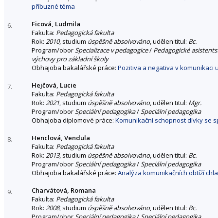
příbuzné téma
Ficová, Ludmila
6.
Fakulta:
Pedagogická fakulta
Rok:
2010
, studium
úspěšně absolvováno
, udělen titul:
Bc.
Program/obor
Specializace v pedagogice
/
Pedagogické asistentst
výchovy pro základní školy
Obhajoba bakalářské práce:
Pozitiva a negativa v komunikaci 
Hejčová, Lucie
7.
Fakulta:
Pedagogická fakulta
Rok:
2021
, studium
úspěšně absolvováno
, udělen titul:
Mgr.
Program/obor
Speciální pedagogika
/
Speciální pedagogika
Obhajoba diplomové práce:
Komunikační schopnost dívky se sp
Henclová, Vendula
8.
Fakulta:
Pedagogická fakulta
Rok:
2013
, studium
úspěšně absolvováno
, udělen titul:
Bc.
Program/obor
Speciální pedagogika
/
Speciální pedagogika
Obhajoba bakalářské práce:
Analýza komunikačních obtíží chl
Charvátová, Romana
9.
Fakulta:
Pedagogická fakulta
Rok:
2008
, studium
úspěšně absolvováno
, udělen titul:
Bc.
Program/obor
Speciální pedagogika
/
Speciální pedagogika