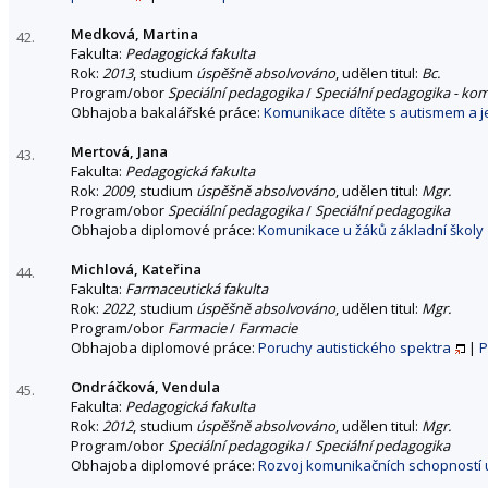
Medková, Martina
42.
Fakulta:
Pedagogická fakulta
Rok:
2013
, studium
úspěšně absolvováno
, udělen titul:
Bc.
Program/obor
Speciální pedagogika
/
Speciální pedagogika - ko
Obhajoba bakalářské práce:
Komunikace dítěte s autismem a je
Mertová, Jana
43.
Fakulta:
Pedagogická fakulta
Rok:
2009
, studium
úspěšně absolvováno
, udělen titul:
Mgr.
Program/obor
Speciální pedagogika
/
Speciální pedagogika
Obhajoba diplomové práce:
Komunikace u žáků základní školy
Michlová, Kateřina
44.
Fakulta:
Farmaceutická fakulta
Rok:
2022
, studium
úspěšně absolvováno
, udělen titul:
Mgr.
Program/obor
Farmacie
/
Farmacie
Obhajoba diplomové práce:
Poruchy autistického spektra
|
P
Ondráčková, Vendula
45.
Fakulta:
Pedagogická fakulta
Rok:
2012
, studium
úspěšně absolvováno
, udělen titul:
Mgr.
Program/obor
Speciální pedagogika
/
Speciální pedagogika
Obhajoba diplomové práce:
Rozvoj komunikačních schopností 