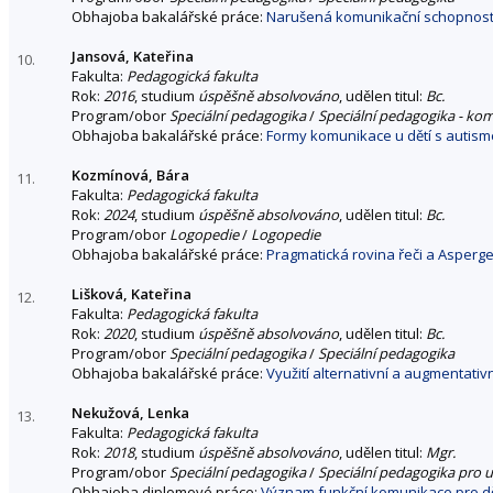
Obhajoba bakalářské práce:
Narušená komunikační schopnost u 
Jansová, Kateřina
10.
Fakulta:
Pedagogická fakulta
Rok:
2016
, studium
úspěšně absolvováno
, udělen titul:
Bc.
Program/obor
Speciální pedagogika
/
Speciální pedagogika - ko
Obhajoba bakalářské práce:
Formy komunikace u dětí s autis
Kozmínová, Bára
11.
Fakulta:
Pedagogická fakulta
Rok:
2024
, studium
úspěšně absolvováno
, udělen titul:
Bc.
Program/obor
Logopedie
/
Logopedie
Obhajoba bakalářské práce:
Pragmatická rovina řeči a Asper
Lišková, Kateřina
12.
Fakulta:
Pedagogická fakulta
Rok:
2020
, studium
úspěšně absolvováno
, udělen titul:
Bc.
Program/obor
Speciální pedagogika
/
Speciální pedagogika
Obhajoba bakalářské práce:
Využití alternativní a augmentati
Nekužová, Lenka
13.
Fakulta:
Pedagogická fakulta
Rok:
2018
, studium
úspěšně absolvováno
, udělen titul:
Mgr.
Program/obor
Speciální pedagogika
/
Speciální pedagogika pro u
Obhajoba diplomové práce:
Význam funkční komunikace pro dět