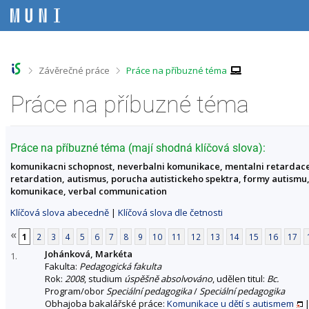
P
P
P
P
ř
ř
ř
ř
e
e
e
e
s
s
s
s
k
k
k
k
o
o
o
o
>
>
Závěrečné práce
Práce na příbuzné téma
č
č
č
č
i
i
i
i
Práce na příbuzné téma
t
t
t
t
n
n
n
n
a
a
a
a
h
h
o
p
Práce na příbuzné téma (mají shodná klíčová slova):
o
l
b
a
komunikacni schopnost, neverbalni komunikace, mentalni retardace
r
a
s
t
retardation, autismus, porucha autistickeho spektra, formy autismu
n
v
a
i
komunikace, verbal communication
í
i
h
č
l
č
k
Klíčová slova abecedně
|
Klíčová slova dle četnosti
i
k
u
š
u
«
1
2
3
4
5
6
7
8
9
10
11
12
13
14
15
16
17
t
Johánková, Markéta
u
1.
Fakulta:
Pedagogická fakulta
Rok:
2008
, studium
úspěšně absolvováno
, udělen titul:
Bc.
Program/obor
Speciální pedagogika
/
Speciální pedagogika
Obhajoba bakalářské práce:
Komunikace u dětí s autismem