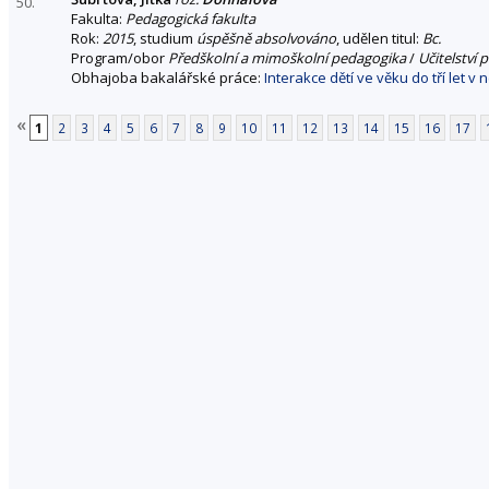
50.
Fakulta:
Pedagogická fakulta
Rok:
2015
, studium
úspěšně absolvováno
, udělen titul:
Bc.
Program/obor
Předškolní a mimoškolní pedagogika
/
Učitelství 
Obhajoba bakalářské práce:
Interakce dětí ve věku do tří let 
«
1
2
3
4
5
6
7
8
9
10
11
12
13
14
15
16
17