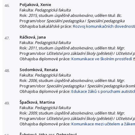
Poljaková, Xenie
46.
Fakulta:
Pedagogická fakulta
Rok:
2015
, studium
úspěšně absolvováno
, udělen titul:
Bc.
Program/obor
Speciální pedagogika
/
Speciální pedagogika
Obhajoba bakalářské práce:
Rozvoj komunikačních dovedností 
Ráčková, Jana
47.
Fakulta:
Pedagogická fakulta
Rok:
2011
, studium
úspěšně absolvováno
, udělen titul:
Mgr.
Program/obor
Učitelství pro základní školy (pětileté)
/
Učitelství 
Obhajoba diplomové práce:
Komunikace ve školním prostředí
Sodomková, Renata
48.
Fakulta:
Pedagogická fakulta
Rok:
2006
, studium
úspěšně absolvováno
, udělen titul:
Mgr.
Program/obor
Speciální pedagogika
/
Speciální pedagogika
(kom
Obhajoba diplomové práce:
Edukace žáků s poruchami autisti
Špačková, Martina
49.
Fakulta:
Pedagogická fakulta
Rok:
2009
, studium
úspěšně absolvováno
, udělen titul:
Mgr.
Program/obor
Učitelství pro základní školy (pětileté)
/
Učitelství 
Obhajoba diplomové práce:
Komunikace mezi učitelem a žáke
Šubrtová, Jitka
roz.
Dohnalová