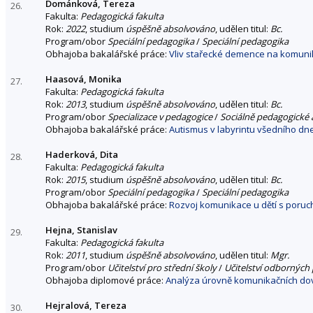
Dománková, Tereza
26.
Fakulta:
Pedagogická fakulta
Rok:
2022
, studium
úspěšně absolvováno
, udělen titul:
Bc.
Program/obor
Speciální pedagogika
/
Speciální pedagogika
Obhajoba bakalářské práce:
Vliv stařecké demence na komuni
Haasová, Monika
27.
Fakulta:
Pedagogická fakulta
Rok:
2013
, studium
úspěšně absolvováno
, udělen titul:
Bc.
Program/obor
Specializace v pedagogice
/
Sociálně pedagogické a
Obhajoba bakalářské práce:
Autismus v labyrintu všedního dn
Haderková, Dita
28.
Fakulta:
Pedagogická fakulta
Rok:
2015
, studium
úspěšně absolvováno
, udělen titul:
Bc.
Program/obor
Speciální pedagogika
/
Speciální pedagogika
Obhajoba bakalářské práce:
Rozvoj komunikace u dětí s poruc
Hejna, Stanislav
29.
Fakulta:
Pedagogická fakulta
Rok:
2011
, studium
úspěšně absolvováno
, udělen titul:
Mgr.
Program/obor
Učitelství pro střední školy
/
Učitelství odborných 
Obhajoba diplomové práce:
Analýza úrovně komunikačních dov
Hejralová, Tereza
30.