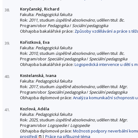
Koryčanský, Richard
38.
Fakulta:
Pedagogická fakulta
Rok:
2011
, studium
úspěšně absolvováno
, udělen titul:
Bc.
Program/obor
Pedagogika
/
Sociální pedagogika
Obhajoba bakalářské práce:
Způsoby vzdělávání a práce s těžc
Kořistková, Eva
39.
Fakulta:
Pedagogická fakulta
Rok:
2010
, studium
úspěšně absolvováno
, udělen titul:
Bc.
Program/obor
Speciální pedagogika
/
Speciální pedagogika
Obhajoba bakalářské práce:
Logopedická intervence u dětí s 
Kostelanská, Ivana
40.
Fakulta:
Pedagogická fakulta
Rok:
2017
, studium
úspěšně absolvováno
, udělen titul:
Mgr.
Program/obor
Speciální pedagogika
/
Speciální pedagogika
Obhajoba diplomové práce:
Analýza komunikační schopnosti u
Kozlová, Adéla
41.
Fakulta:
Pedagogická fakulta
Rok:
2025
, studium
úspěšně absolvováno
, udělen titul:
Mgr.
Program/obor
Logopedie
/
Logopedie
Obhajoba diplomové práce:
Možnosti podpory neverbální komu
prostředí
|
Práce na příbuzné téma