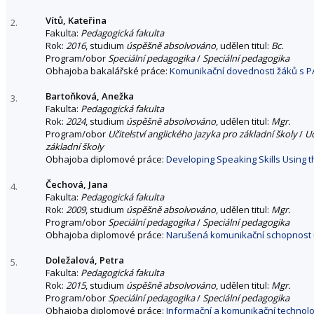
Vítů, Kateřina
2.
Fakulta:
Pedagogická fakulta
Rok:
2016
, studium
úspěšně absolvováno
, udělen titul:
Bc.
Program/obor
Speciální pedagogika
/
Speciální pedagogika
Obhajoba bakalářské práce:
Komunikační dovednosti žáků s P
Bartoňková, Anežka
3.
Fakulta:
Pedagogická fakulta
Rok:
2024
, studium
úspěšně absolvováno
, udělen titul:
Mgr.
Program/obor
Učitelství anglického jazyka pro základní školy
/
Uč
základní školy
Obhajoba diplomové práce:
Developing Speaking Skills Using 
Čechová, Jana
4.
Fakulta:
Pedagogická fakulta
Rok:
2009
, studium
úspěšně absolvováno
, udělen titul:
Mgr.
Program/obor
Speciální pedagogika
/
Speciální pedagogika
Obhajoba diplomové práce:
Narušená komunikační schopnost u
Doležalová, Petra
5.
Fakulta:
Pedagogická fakulta
Rok:
2015
, studium
úspěšně absolvováno
, udělen titul:
Mgr.
Program/obor
Speciální pedagogika
/
Speciální pedagogika
Obhajoba diplomové práce:
Informační a komunikační technolog