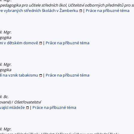
 pedagogika pro učitele středních škol
,
Učitelství odborných předmětů pro stř
ve vybraných středních školách v Žamberku
|
Práce na příbuzné téma
ul:
Mgr.
gogika
tmi v dětském domově
|
Práce na příbuzné téma
ul:
Mgr.
gogika
edí na vznik tabakismu
|
Práce na příbuzné téma
ul:
Bc.
ované)
/
Ošetřovatelství
vající mládeže
|
Práce na příbuzné téma
ul:
Mgr.