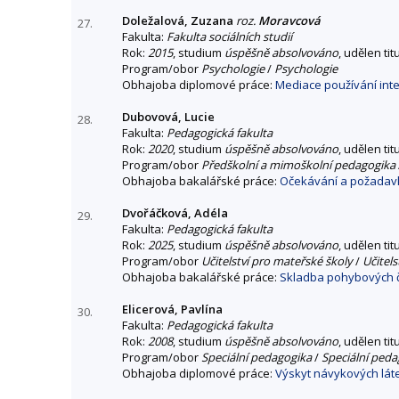
Doležalová, Zuzana
roz.
Moravcová
27.
Fakulta:
Fakulta sociálních studií
Rok:
2015
, studium
úspěšně absolvováno
, udělen tit
Program/obor
Psychologie
/
Psychologie
Obhajoba diplomové práce:
Mediace používání inte
Dubovová, Lucie
28.
Fakulta:
Pedagogická fakulta
Rok:
2020
, studium
úspěšně absolvováno
, udělen tit
Program/obor
Předškolní a mimoškolní pedagogika
Obhajoba bakalářské práce:
Očekávání a požadavky
Dvořáčková, Adéla
29.
Fakulta:
Pedagogická fakulta
Rok:
2025
, studium
úspěšně absolvováno
, udělen tit
Program/obor
Učitelství pro mateřské školy
/
Učitel
Obhajoba bakalářské práce:
Skladba pohybových či
Elicerová, Pavlína
30.
Fakulta:
Pedagogická fakulta
Rok:
2008
, studium
úspěšně absolvováno
, udělen tit
Program/obor
Speciální pedagogika
/
Speciální peda
Obhajoba diplomové práce:
Výskyt návykových lát