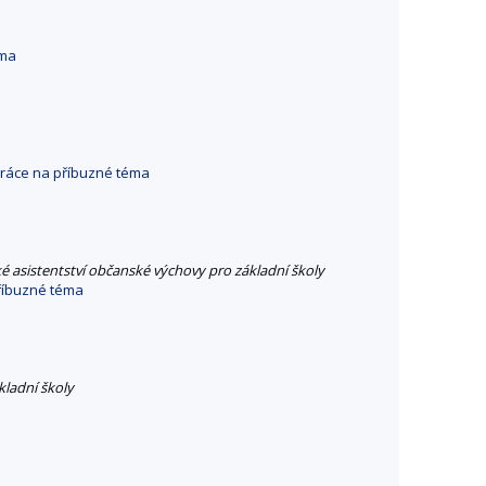
éma
ráce na příbuzné téma
é asistentství občanské výchovy pro základní školy
říbuzné téma
kladní školy