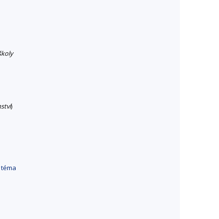
školy
ství
)
 téma