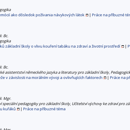
gogika
emócií ako dôsledok požívania návykových látok
|
Práce na příbuzné t
ul:
Bc.
gogika
 základní školy o vlivu kouření tabáku na zdraví a životní prostředí
|
P
ul:
Bc.
é asistentství německého jazyka a literatury pro základní školy
,
Pedagogick
 v závislosti na morálním vývoji a ovlivňujících faktorech
|
Práce na p
ul:
Mgr.
ví speciální pedagogiky pro základní školy
,
Učitelství výchovy ke zdraví pro zá
 u kuřáků
|
Práce na příbuzné téma
ul:
Mgr.