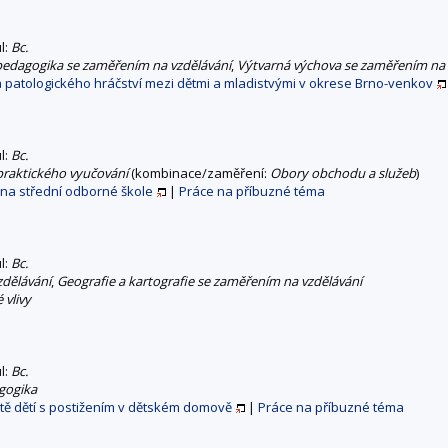
ul:
Bc.
 pedagogika se zaměřením na vzdělávání
,
Výtvarná výchova se zaměřením na 
 patologického hráčství mezi dětmi a mladistvými v okrese Brno-venkov
ul:
Bc.
 praktického vyučování
(kombinace/zaměření:
Obory obchodu a služeb
)
na střední odborné škole
|
Práce na příbuzné téma
ul:
Bc.
zdělávání
,
Geografie a kartografie se zaměřením na vzdělávání
 vlivy
ul:
Bc.
gogika
tě dětí s postižením v dětském domově
|
Práce na příbuzné téma