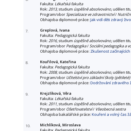
Fakulta:
Lékařská fakulta
Rok:
2013
, studium
úspěšně absolvováno
, udělen tit
Program/obor
Specializace ve zdravotnictví
/
Nutriční
Obhajoba diplomové práce:
Jak vidí děti zdravý živo
Greplová, Ivana
7.
Fakulta:
Pedagogická fakulta
Rok:
2016
, studium
úspěšně absolvováno
, udělen tit
Program/obor
Pedagogika
/
Sociální pedagogika a v
Obhajoba diplomové práce:
Zkušenost začínajícíc
Kouřilová, Kateřina
8.
Fakulta:
Pedagogická fakulta
Rok:
2008
, studium
úspěšně absolvováno
, udělen tit
Program/obor
Učitelství pro základní školy (pětileté)
Obhajoba diplomové práce:
Dodržování zdravého ži
Krejzlíková, Věra
9.
Fakulta:
Lékařská fakulta
Rok:
2011
, studium
úspěšně absolvováno
, udělen tit
Program/obor
Ošetřovatelství
/
Všeobecná sestra
Obhajoba bakalářské práce:
Kouření a volný čas ž
Michlíková, Miroslava
10.
Fakulta:
Pedagogická fakulta