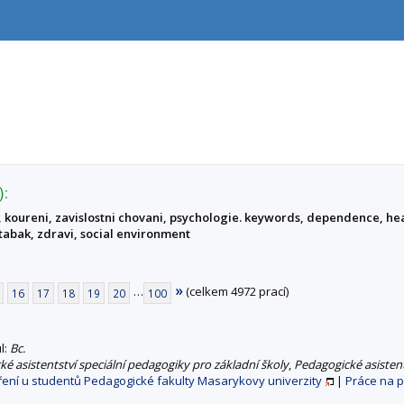
):
 koureni, zavislostni chovani, psychologie. keywords, dependence, hea
 tabak, zdravi, social environment
»
…
(celkem 4972 prací)
16
17
18
19
20
100
ul:
Bc.
é asistentství speciální pedagogiky pro základní školy
,
Pedagogické asistent
ení u studentů Pedagogické fakulty Masarykovy univerzity
|
Práce na 