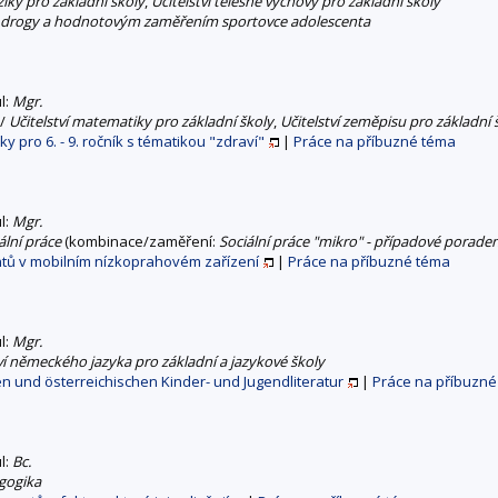
yziky pro základní školy
,
Učitelství tělesné výchovy pro základní školy
tí drogy a hodnotovým zaměřením sportovce adolescenta
ul:
Mgr.
/
Učitelství matematiky pro základní školy
,
Učitelství zeměpisu pro základní 
y pro 6. - 9. ročník s tématikou "zdraví"
|
Práce na příbuzné téma
ul:
Mgr.
ální práce
(kombinace/zaměření:
Sociální práce "mikro" - případové poraden
ntů v mobilním nízkoprahovém zařízení
|
Práce na příbuzné téma
ul:
Mgr.
ví německého jazyka pro základní a jazykové školy
n und österreichischen Kinder- und Jugendliteratur
|
Práce na příbuzné
ul:
Bc.
gogika