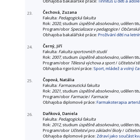
Obhajoba bakalářské práce:
Tinnitus u dětí a adole
Čechová, Zuzana
23.
Fakulta:
Pedagogická fakulta
Rok:
2020
, studium
úspěšně absolvováno
, udělen tit
Program/obor
Specializace v pedagogice
/
Občanská 
Obhajoba bakalářské práce:
Prožívání dětí na letn
Černý, Jiří
24.
Fakulta:
Fakulta sportovních studií
Rok:
2007
, studium
úspěšně absolvováno
, udělen tit
Program/obor
Tělesná výchova a sport
/
Učitelství t
Obhajoba rigorózní práce:
Sport, mládež a volný ča
Čopová, Natália
25.
Fakulta:
Farmaceutická fakulta
Rok:
2021
, studium
úspěšně absolvováno
, udělen tit
Program/obor
Farmacie
/
Farmacie
Obhajoba diplomové práce:
Farmakoterapia arteriá
Daňková, Daniela
26.
Fakulta:
Pedagogická fakulta
Rok:
2012
, studium
úspěšně absolvováno
, udělen tit
Program/obor
Učitelství pro základní školy
/
Učitelst
Obhajoba diplomové práce:
Zdraví jako součást kva