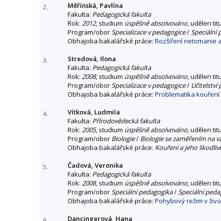
Měřínská, Pavlína
2.
Fakulta:
Pedagogická fakulta
Rok:
2012
, studium
úspěšně absolvováno
, udělen tit
Program/obor
Specializace v pedagogice
/
Speciální
Obhajoba bakalářské práce:
Rozšíření netomanie a
Stredová, Ilona
3.
Fakulta:
Pedagogická fakulta
Rok:
2008
, studium
úspěšně absolvováno
, udělen tit
Program/obor
Specializace v pedagogice
/
Učitelství
Obhajoba bakalářské práce:
Problematika kouření 
Vítková, Ludmila
4.
Fakulta:
Přírodovědecká fakulta
Rok:
2005
, studium
úspěšně absolvováno
, udělen tit
Program/obor
Biologie
/
Biologie se zaměřením na v
Obhajoba bakalářské práce:
Kouření a jeho škodlivé
Čadová, Veronika
5.
Fakulta:
Pedagogická fakulta
Rok:
2008
, studium
úspěšně absolvováno
, udělen tit
Program/obor
Speciální pedagogika
/
Speciální peda
Obhajoba bakalářské práce:
Pohybový režim v živo
Dancingerová, Hana
6.