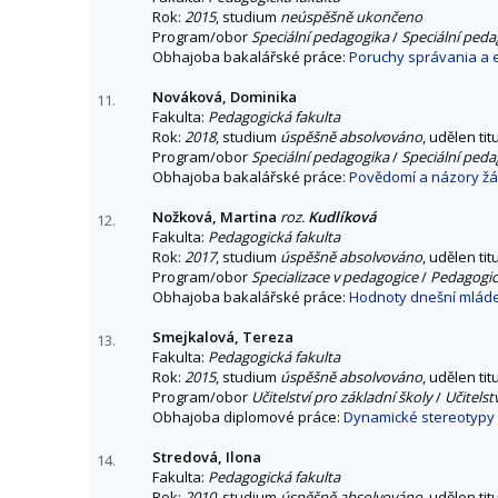
Rok:
2015
, studium
neúspěšně ukončeno
Program/obor
Speciální pedagogika
/
Speciální peda
Obhajoba bakalářské práce:
Poruchy správania a 
Nováková, Dominika
11.
Fakulta:
Pedagogická fakulta
Rok:
2018
, studium
úspěšně absolvováno
, udělen tit
Program/obor
Speciální pedagogika
/
Speciální peda
Obhajoba bakalářské práce:
Povědomí a názory žáků
Nožková, Martina
roz.
Kudlíková
12.
Fakulta:
Pedagogická fakulta
Rok:
2017
, studium
úspěšně absolvováno
, udělen tit
Program/obor
Specializace v pedagogice
/
Pedagogick
Obhajoba bakalářské práce:
Hodnoty dnešní mládeže
Smejkalová, Tereza
13.
Fakulta:
Pedagogická fakulta
Rok:
2015
, studium
úspěšně absolvováno
, udělen tit
Program/obor
Učitelství pro základní školy
/
Učitelst
Obhajoba diplomové práce:
Dynamické stereotypy
Stredová, Ilona
14.
Fakulta:
Pedagogická fakulta
Rok:
2010
, studium
úspěšně absolvováno
, udělen tit