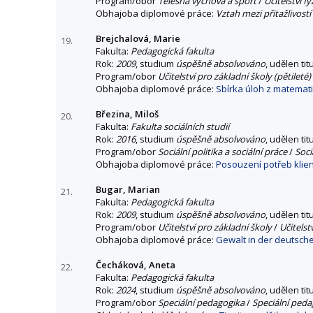
Program/obor
Tělesná výchova a sport
/
Učitelství f
Obhajoba diplomové práce:
Vztah mezi přitažlivos
Brejchalová, Marie
19.
Fakulta:
Pedagogická fakulta
Rok:
2009
, studium
úspěšně absolvováno
, udělen tit
Program/obor
Učitelství pro základní školy (pětileté)
Obhajoba diplomové práce:
Sbírka úloh z matematik
Březina, Miloš
20.
Fakulta:
Fakulta sociálních studií
Rok:
2016
, studium
úspěšně absolvováno
, udělen tit
Program/obor
Sociální politika a sociální práce
/
Soci
Obhajoba diplomové práce:
Posouzení potřeb klie
Bugar, Marian
21.
Fakulta:
Pedagogická fakulta
Rok:
2009
, studium
úspěšně absolvováno
, udělen tit
Program/obor
Učitelství pro základní školy
/
Učitelst
Obhajoba diplomové práce:
Gewalt in der deutsche
Čecháková, Aneta
22.
Fakulta:
Pedagogická fakulta
Rok:
2024
, studium
úspěšně absolvováno
, udělen tit
Program/obor
Speciální pedagogika
/
Speciální peda