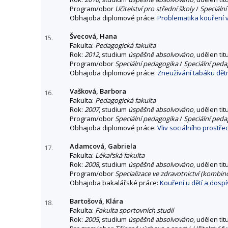
Program/obor
Učitelství pro střední školy
/
Speciální
Obhajoba diplomové práce:
Problematika kouření 
Švecová, Hana
15.
Fakulta:
Pedagogická fakulta
Rok:
2012
, studium
úspěšně absolvováno
, udělen tit
Program/obor
Speciální pedagogika
/
Speciální peda
Obhajoba diplomové práce:
Zneužívání tabáku dě
Vašková, Barbora
16.
Fakulta:
Pedagogická fakulta
Rok:
2007
, studium
úspěšně absolvováno
, udělen tit
Program/obor
Speciální pedagogika
/
Speciální peda
Obhajoba diplomové práce:
Vliv sociálního prostř
Adamcová, Gabriela
17.
Fakulta:
Lékařská fakulta
Rok:
2008
, studium
úspěšně absolvováno
, udělen tit
Program/obor
Specializace ve zdravotnictví (kombin
Obhajoba bakalářské práce:
Kouření u dětí a dospí
Bartošová, Klára
18.
Fakulta:
Fakulta sportovních studií
Rok:
2005
, studium
úspěšně absolvováno
, udělen tit