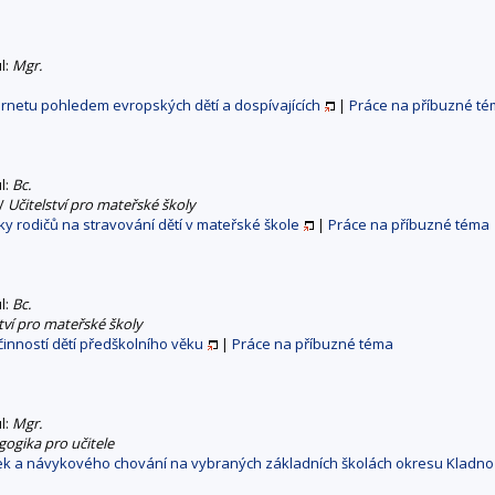
ul:
Mgr.
rnetu pohledem evropských dětí a dospívajících
|
Práce na příbuzné t
ul:
Bc.
/
Učitelství pro mateřské školy
 rodičů na stravování dětí v mateřské škole
|
Práce na příbuzné téma
ul:
Bc.
ství pro mateřské školy
nností dětí předškolního věku
|
Práce na příbuzné téma
ul:
Mgr.
gogika pro učitele
ek a návykového chování na vybraných základních školách okresu Kladno