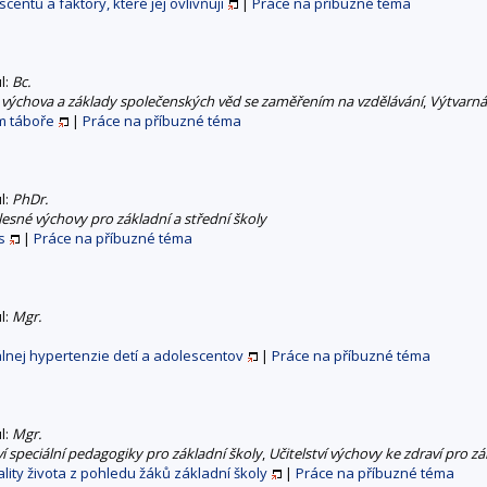
scentů a faktory, které jej ovlivňují
|
Práce na příbuzné téma
ul:
Bc.
výchova a základy společenských věd se zaměřením na vzdělávání
,
Výtvarná
ím táboře
|
Práce na příbuzné téma
ul:
PhDr.
ělesné výchovy pro základní a střední školy
s
|
Práce na příbuzné téma
ul:
Mgr.
lnej hypertenzie detí a adolescentov
|
Práce na příbuzné téma
ul:
Mgr.
ví speciální pedagogiky pro základní školy
,
Učitelství výchovy ke zdraví pro zá
lity života z pohledu žáků základní školy
|
Práce na příbuzné téma