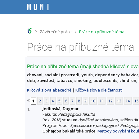
P
P
P
P
ř
ř
ř
ř
e
e
e
e
s
s
s
s
k
k
k
k
o
o
o
o
>
>
Závěrečné práce
Práce na příbuzné téma
č
č
č
č
i
i
i
i
Práce na příbuzné téma
t
t
t
t
n
n
n
n
a
a
a
a
h
h
o
p
Práce na příbuzné téma (mají shodná klíčová slova
o
l
b
a
chovani, socialni prostredi, youth, dependency behavior,
r
a
s
t
deti, zavislost, tabacco, smoking, adolescents, children,
n
v
a
i
í
i
h
č
Klíčová slova abecedně
|
Klíčová slova dle četnosti
l
č
k
i
k
u
«
1
2
3
4
5
6
7
8
9
10
11
12
13
14
15
š
u
Jedlinská, Dagmar
t
1.
Fakulta:
Pedagogická fakulta
u
Rok:
2018
, studium
úspěšně absolvováno
, udělen tit
Program/obor
Specializace v pedagogice
/
Pedagogick
Obhajoba bakalářské práce:
Metody odvykání kouř