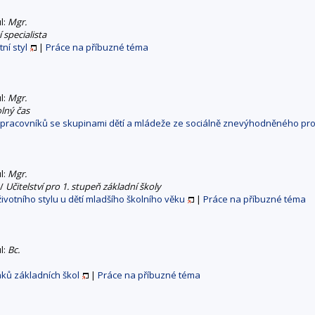
ul:
Mgr.
 specialista
tní styl
|
Práce na příbuzné téma
ul:
Mgr.
olný čas
h pracovníků se skupinami dětí a mládeže ze sociálně znevýhodněného pro
ul:
Mgr.
/
Učitelství pro 1. stupeň základní školy
votního stylu u dětí mladšího školního věku
|
Práce na příbuzné téma
ul:
Bc.
áků základních škol
|
Práce na příbuzné téma