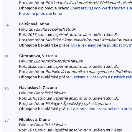
Program/obor
Překladatelství a tlumočnictví
/
Překladatelství n
Obhajoba diplomové práce:
Übersetzung von Werbetexten. Dar
Práce na příbuzné téma
Foltýnová, Anna
34.
Fakulta:
Fakulta sociálních studií
Rok:
2017
, studium
úspěšně absolvováno
, udělen titul:
Bc.
Program/obor
Mediální a komunikační studia
/
Mediální studia a
Obhajoba bakalářské práce:
Etika reklamy: série publicistick
Gimranova, Victoria
35.
Fakulta:
Ekonomicko-správní fakulta
Rok:
2022
, studium
úspěšně absolvováno
, udělen titul:
Bc.
Program/obor
Podniková ekonomika a management
/
Podnikov
Obhajoba bakalářské práce:
Sexismus v českých a ruských re
Havlásková, Zuzana
36.
Fakulta:
Filozofická fakulta
Rok:
2010
, studium
úspěšně absolvováno
, udělen titul:
Bc.
Program/obor
Filologie
/
Španělský jazyk a literatura
Obhajoba bakalářské práce:
La modalidad oracional en la pub
Hlubková, Diana
37.
Fakulta:
Filozofická fakulta
Rok:
2011
, studium
úspěšně absolvováno
, udělen titul:
Mgr.