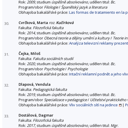
Rok:
2009
, studium
úspěšně absolvováno
, udělen titul:
Bc.
Program/obor
Filologie
/
Španělský jazyk a literatura
Obhajoba bakalářské práce:
Las formas de tratamiento en la p
Cvrčková, Marta
roz.
Kučírková
30.
Fakulta:
Filozofická fakulta
Rok:
2014
, studium
úspěšně absolvováno
, udělen titul:
Bc.
Program/obor
Obecná teorie a dějiny umění a kultury
/
Teorie in
Obhajoba bakalářské práce:
Analýza televizní reklamy prezen
Čejka, Miloš
31.
Fakulta:
Fakulta sociálních studií
Rok:
2020
, studium
úspěšně absolvováno
, udělen titul:
Bc.
Program/obor
Psychologie
/
Psychologie
Obhajoba bakalářské práce:
Iritační reklamní podnět a jeho vl
Dlapová, Vendula
32.
Fakulta:
Pedagogická fakulta
Rok:
2019
, studium
úspěšně absolvováno
, udělen titul:
Bc.
Program/obor
Specializace v pedagogice
/
Učitelství praktického
Obhajoba bakalářské práce:
Vliv sociálních sítí na jedince
|
P
Dostálová, Dagmar
33.
Fakulta:
Filozofická fakulta
Rok:
2017
, studium
úspěšně absolvováno
, udělen titul:
Mgr.