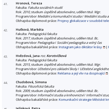
Hronová, Tereza
41.
Fakulta:
Fakulta sociálních studií
Rok:
2010
, studium
úspěšně absolvováno
, udělen titul:
Mgr.
Program/obor
Mediální a komunikační studia
/
Mediální studia a
Obhajoba diplomové práce:
Projevy glokalizace v soudobé tele
Huťková, Markéta
42.
Fakulta:
Pedagogická fakulta
Rok:
2017
, studium
úspěšně absolvováno
, udělen titul:
Bc.
Program/obor
Pedagogika
/
Sociální pedagogika a volný čas
Obhajoba bakalářské práce:
Instagram jako diktátor krásy
|
Hvězdová, Jana
roz.
Korotvičková
43.
Fakulta:
Pedagogická fakulta
Rok:
2015
, studium
úspěšně absolvováno
, udělen titul:
Mgr.
Program/obor
Učitelství pro základní školy
/
Učitelství anglického
Obhajoba diplomové práce:
Reklama a její vliv na dospívající
Chudobová, Simona
44.
Fakulta:
Filozofická fakulta
Rok:
2009
, studium
úspěšně absolvováno
, udělen titul:
Bc.
Program/obor
Informační studia a knihovnictví
/
Informační stud
Obhajoba bakalářské práce:
Komunikační strategie Městské k
Jelínková, Petra
45.