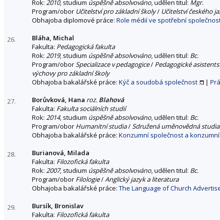
Rok:
2010
, studium
úspěšně absolvováno
, udělen titul:
Mgr.
Program/obor
Učitelství pro základní školy
/
Učitelství českého ja
Obhajoba diplomové práce:
Role médií ve spotřební společnost
Bláha, Michal
26.
Fakulta:
Pedagogická fakulta
Rok:
2019
, studium
úspěšně absolvováno
, udělen titul:
Bc.
Program/obor
Specializace v pedagogice
/
Pedagogické asistentst
výchovy pro základní školy
Obhajoba bakalářské práce:
Kýč a soudobá společnost
|
Prá
Borůvková, Hana
roz.
Blahová
27.
Fakulta:
Fakulta sociálních studií
Rok:
2014
, studium
úspěšně absolvováno
, udělen titul:
Bc.
Program/obor
Humanitní studia
/
Sdružená uměnovědná studia
Obhajoba bakalářské práce:
Konzumní společnost a konzumní 
Burianová, Milada
28.
Fakulta:
Filozofická fakulta
Rok:
2007
, studium
úspěšně absolvováno
, udělen titul:
Bc.
Program/obor
Filologie
/
Anglický jazyk a literatura
Obhajoba bakalářské práce:
The Language of Church Adverti
Bursík, Bronislav
29.
Fakulta:
Filozofická fakulta