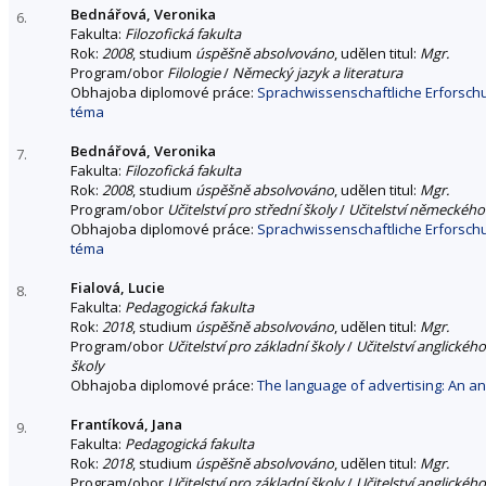
Bednářová, Veronika
6.
Fakulta:
Filozofická fakulta
Rok:
2008
, studium
úspěšně absolvováno
, udělen titul:
Mgr.
Program/obor
Filologie
/
Německý jazyk a literatura
Obhajoba diplomové práce:
Sprachwissenschaftliche Erforsch
téma
Bednářová, Veronika
7.
Fakulta:
Filozofická fakulta
Rok:
2008
, studium
úspěšně absolvováno
, udělen titul:
Mgr.
Program/obor
Učitelství pro střední školy
/
Učitelství německého 
Obhajoba diplomové práce:
Sprachwissenschaftliche Erforsch
téma
Fialová, Lucie
8.
Fakulta:
Pedagogická fakulta
Rok:
2018
, studium
úspěšně absolvováno
, udělen titul:
Mgr.
Program/obor
Učitelství pro základní školy
/
Učitelství anglického
školy
Obhajoba diplomové práce:
The language of advertising: An a
Frantíková, Jana
9.
Fakulta:
Pedagogická fakulta
Rok:
2018
, studium
úspěšně absolvováno
, udělen titul:
Mgr.
Program/obor
Učitelství pro základní školy
/
Učitelství anglickéh