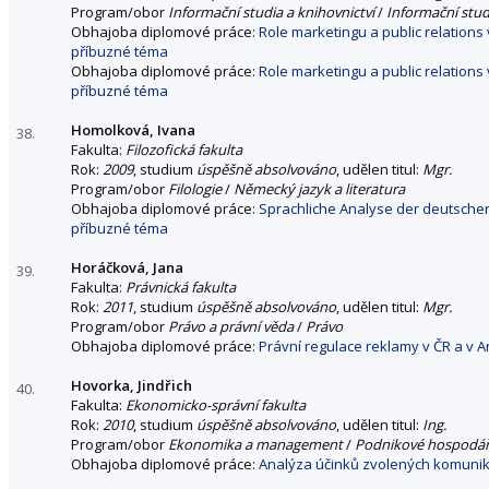
Program/obor
Informační studia a knihovnictví
/
Informační stud
Obhajoba diplomové práce:
Role marketingu a public relation
příbuzné téma
Obhajoba diplomové práce:
Role marketingu a public relation
příbuzné téma
Homolková, Ivana
38.
Fakulta:
Filozofická fakulta
Rok:
2009
, studium
úspěšně absolvováno
, udělen titul:
Mgr.
Program/obor
Filologie
/
Německý jazyk a literatura
Obhajoba diplomové práce:
Sprachliche Analyse der deutsche
příbuzné téma
Horáčková, Jana
39.
Fakulta:
Právnická fakulta
Rok:
2011
, studium
úspěšně absolvováno
, udělen titul:
Mgr.
Program/obor
Právo a právní věda
/
Právo
Obhajoba diplomové práce:
Právní regulace reklamy v ČR a v An
Hovorka, Jindřich
40.
Fakulta:
Ekonomicko-správní fakulta
Rok:
2010
, studium
úspěšně absolvováno
, udělen titul:
Ing.
Program/obor
Ekonomika a management
/
Podnikové hospodář
Obhajoba diplomové práce:
Analýza účinků zvolených komunik