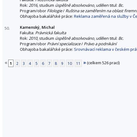
Rok:
2016
, studium
úspěšně absolvováno
, udělen titul:
Bc.
Program/obor
Filologie
/
Ruština se zaměřením na oblast firemní
Obhajoba bakalářské práce:
Reklama zaměřená na služby v Če
Kamenský, Michal
50.
Fakulta:
Právnická fakulta
Rok:
2010
, studium
úspěšně absolvováno
, udělen titul:
Bc.
Program/obor
Právní specializace
/
Právo a podnikání
Obhajoba bakalářské práce:
Srovnávací reklama v českém právn
«
»
(celkem 526 prací)
1
2
3
4
5
6
7
8
9
10
11