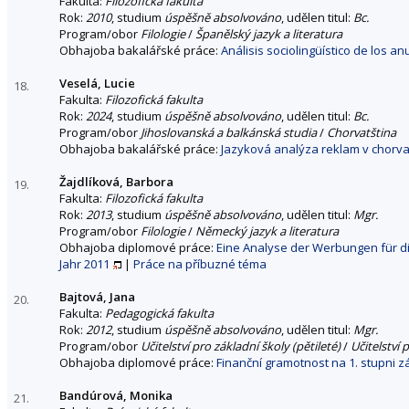
Fakulta:
Filozofická fakulta
Rok:
2010
, studium
úspěšně absolvováno
, udělen titul:
Bc.
Program/obor
Filologie
/
Španělský jazyk a literatura
Obhajoba bakalářské práce:
Análisis sociolingüístico de los a
Veselá, Lucie
18.
Fakulta:
Filozofická fakulta
Rok:
2024
, studium
úspěšně absolvováno
, udělen titul:
Bc.
Program/obor
Jihoslovanská a balkánská studia
/
Chorvatština
Obhajoba bakalářské práce:
Jazyková analýza reklam v chorvat
Žajdlíková, Barbora
19.
Fakulta:
Filozofická fakulta
Rok:
2013
, studium
úspěšně absolvováno
, udělen titul:
Mgr.
Program/obor
Filologie
/
Německý jazyk a literatura
Obhajoba diplomové práce:
Eine Analyse der Werbungen für di
Jahr 2011
|
Práce na příbuzné téma
Bajtová, Jana
20.
Fakulta:
Pedagogická fakulta
Rok:
2012
, studium
úspěšně absolvováno
, udělen titul:
Mgr.
Program/obor
Učitelství pro základní školy (pětileté)
/
Učitelství 
Obhajoba diplomové práce:
Finanční gramotnost na 1. stupni z
Bandúrová, Monika
21.