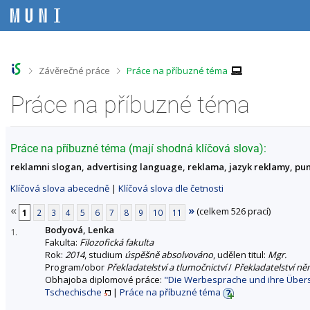
P
P
P
P
ř
ř
ř
ř
e
e
e
e
s
s
s
s
k
k
k
k
o
o
o
o
>
>
Závěrečné práce
Práce na příbuzné téma
č
č
č
č
i
i
i
i
Práce na příbuzné téma
t
t
t
t
n
n
n
n
a
a
a
a
h
h
o
p
Práce na příbuzné téma (mají shodná klíčová slova):
o
l
b
a
reklamni slogan, advertising language, reklama, jazyk reklamy, pu
r
a
s
t
n
v
a
i
Klíčová slova abecedně
|
Klíčová slova dle četnosti
í
i
h
č
l
č
k
«
»
(celkem 526 prací)
1
2
3
4
5
6
7
8
9
10
11
i
k
u
Bodyová, Lenka
š
u
1.
Fakulta:
Filozofická fakulta
t
Rok:
2014
, studium
úspěšně absolvováno
, udělen titul:
Mgr.
u
Program/obor
Překladatelství a tlumočnictví
/
Překladatelství n
Obhajoba diplomové práce:
"Die Werbesprache und ihre Über
Tschechische
|
Práce na příbuzné téma