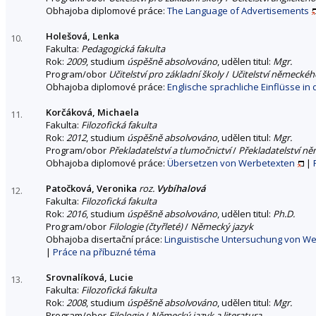
Obhajoba diplomové práce:
The Language of Advertisements
Holešová, Lenka
10.
Fakulta:
Pedagogická fakulta
Rok:
2009
, studium
úspěšně absolvováno
, udělen titul:
Mgr.
Program/obor
Učitelství pro základní školy
/
Učitelství německého
Obhajoba diplomové práce:
Englische sprachliche Einflüsse i
Korčáková, Michaela
11.
Fakulta:
Filozofická fakulta
Rok:
2012
, studium
úspěšně absolvováno
, udělen titul:
Mgr.
Program/obor
Překladatelství a tlumočnictví
/
Překladatelství n
Obhajoba diplomové práce:
Übersetzen von Werbetexten
|
Patočková, Veronika
roz.
Vybíhalová
12.
Fakulta:
Filozofická fakulta
Rok:
2016
, studium
úspěšně absolvováno
, udělen titul:
Ph.D.
Program/obor
Filologie (čtyřleté)
/
Německý jazyk
Obhajoba disertační práce:
Linguistische Untersuchung von We
|
Práce na příbuzné téma
Srovnalíková, Lucie
13.
Fakulta:
Filozofická fakulta
Rok:
2008
, studium
úspěšně absolvováno
, udělen titul:
Mgr.
Program/obor
Filologie
/
Německý jazyk a literatura