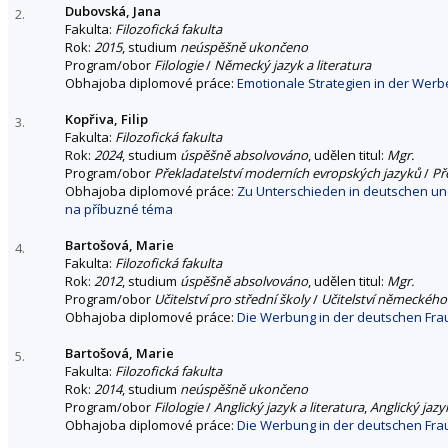
Dubovská, Jana
2.
Fakulta:
Filozofická fakulta
Rok:
2015
, studium
neúspěšně ukončeno
Program/obor
Filologie
/
Německý jazyk a literatura
Obhajoba diplomové práce:
Emotionale Strategien in der Werbe
Kopřiva, Filip
3.
Fakulta:
Filozofická fakulta
Rok:
2024
, studium
úspěšně absolvováno
, udělen titul:
Mgr.
Program/obor
Překladatelství moderních evropských jazyků
/
Př
Obhajoba diplomové práce:
Zu Unterschieden in deutschen un
na příbuzné téma
Bartošová, Marie
4.
Fakulta:
Filozofická fakulta
Rok:
2012
, studium
úspěšně absolvováno
, udělen titul:
Mgr.
Program/obor
Učitelství pro střední školy
/
Učitelství německého 
Obhajoba diplomové práce:
Die Werbung in der deutschen Fraue
Bartošová, Marie
5.
Fakulta:
Filozofická fakulta
Rok:
2014
, studium
neúspěšně ukončeno
Program/obor
Filologie
/
Anglický jazyk a literatura
,
Anglický jazyk
Obhajoba diplomové práce:
Die Werbung in der deutschen Fraue