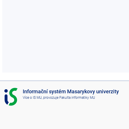
I
Informační systém Masarykovy univerzity
S
Více o IS MU
, provozuje
Fakulta informatiky MU
M
U