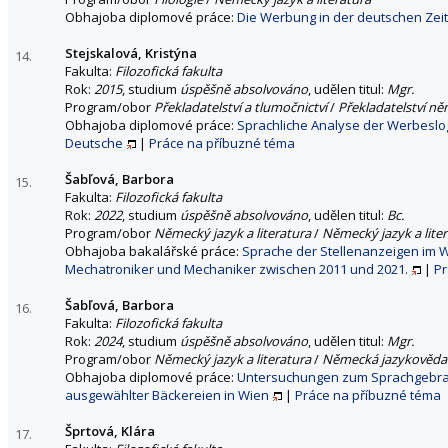
Obhajoba diplomové práce:
Die Werbung in der deutschen Zeits
Stejskalová, Kristýna
14.
Fakulta:
Filozofická fakulta
Rok:
2015
, studium
úspěšně absolvováno
, udělen titul:
Mgr.
Program/obor
Překladatelství a tlumočnictví
/
Překladatelství n
Obhajoba diplomové práce:
Sprachliche Analyse der Werbeslo
Deutsche
|
Práce na příbuzné téma
Šabľová, Barbora
15.
Fakulta:
Filozofická fakulta
Rok:
2022
, studium
úspěšně absolvováno
, udělen titul:
Bc.
Program/obor
Německý jazyk a literatura
/
Německý jazyk a lite
Obhajoba bakalářské práce:
Sprache der Stellenanzeigen im W
Mechatroniker und Mechaniker zwischen 2011 und 2021.
|
Pr
Šabľová, Barbora
16.
Fakulta:
Filozofická fakulta
Rok:
2024
, studium
úspěšně absolvováno
, udělen titul:
Mgr.
Program/obor
Německý jazyk a literatura
/
Německá jazykověda
Obhajoba diplomové práce:
Untersuchungen zum Sprachgebrau
ausgewählter Bäckereien in Wien
|
Práce na příbuzné téma
Šprtová, Klára
17.