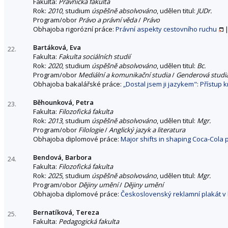
Fakulta:
Právnická fakulta
Rok:
2010
, studium
úspěšně absolvováno
, udělen titul:
JUDr.
Program/obor
Právo a právní věda
/
Právo
Obhajoba rigorózní práce:
Právní aspekty cestovního ruchu
Bartáková, Eva
22.
Fakulta:
Fakulta sociálních studií
Rok:
2020
, studium
úspěšně absolvováno
, udělen titul:
Bc.
Program/obor
Mediální a komunikační studia
/
Genderová studi
Obhajoba bakalářské práce:
„Dostal jsem ji jazykem": Přístup
Běhounková, Petra
23.
Fakulta:
Filozofická fakulta
Rok:
2013
, studium
úspěšně absolvováno
, udělen titul:
Mgr.
Program/obor
Filologie
/
Anglický jazyk a literatura
Obhajoba diplomové práce:
Major shifts in shaping Coca-Cola 
Bendová, Barbora
24.
Fakulta:
Filozofická fakulta
Rok:
2025
, studium
úspěšně absolvováno
, udělen titul:
Mgr.
Program/obor
Dějiny umění
/
Dějiny umění
Obhajoba diplomové práce:
Československý reklamní plakát v 
Bernatíková, Tereza
25.
Fakulta:
Pedagogická fakulta