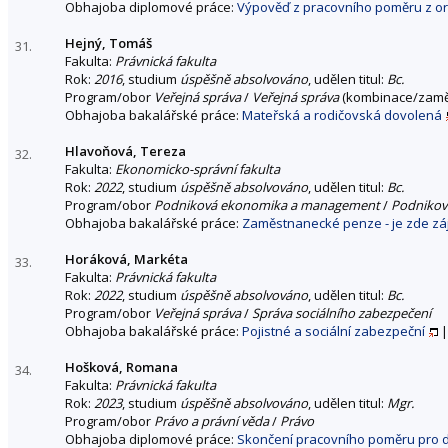
Obhajoba diplomové práce:
Výpověď z pracovního poměru z o
Hejný, Tomáš
31.
Fakulta:
Právnická fakulta
Rok:
2016
, studium
úspěšně absolvováno
, udělen titul:
Bc.
Program/obor
Veřejná správa
/
Veřejná správa
(kombinace/zamě
Obhajoba bakalářské práce:
Mateřská a rodičovská dovolená
Hlavoňová, Tereza
32.
Fakulta:
Ekonomicko-správní fakulta
Rok:
2022
, studium
úspěšně absolvováno
, udělen titul:
Bc.
Program/obor
Podniková ekonomika a management
/
Podnikov
Obhajoba bakalářské práce:
Zaměstnanecké penze - je zde z
Horáková, Markéta
33.
Fakulta:
Právnická fakulta
Rok:
2022
, studium
úspěšně absolvováno
, udělen titul:
Bc.
Program/obor
Veřejná správa
/
Správa sociálního zabezpečení
Obhajoba bakalářské práce:
Pojistné a sociální zabezpeční
Hošková, Romana
34.
Fakulta:
Právnická fakulta
Rok:
2023
, studium
úspěšně absolvováno
, udělen titul:
Mgr.
Program/obor
Právo a právní věda
/
Právo
Obhajoba diplomové práce:
Skončení pracovního poměru pro d