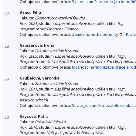
Obhajoba diplomové práce:
Systém zaměstnaneckých benefitů
Gross, Filip
27.
Fakulta:
Ekonomicko-správní fakulta
Rok:
2021
, studium
úspěšně absolvováno
, udělen titul:
Ing.
Program/obor
Finance
/
Finance
Obhajoba diplomové práce:
Zaměstnanecké benefity
|
Prác
Grosserová, Irena
28.
Fakulta:
Fakulta sociálních studií
Rok:
2009
, studium
úspěšně absolvováno
, udělen titul:
Mgr.
Program/obor
Sociální politika a sociální práce
/
Sociální politika 
Obhajoba diplomové práce:
Možnosti harmonizace práce a rod
Grúbelová, Veronika
29.
Fakulta:
Fakulta sociálních studií
Rok:
2011
, studium
úspěšně absolvováno
, udělen titul:
Mgr.
Program/obor
Sociální politika a sociální práce
/
Sociální politika 
lidských zdrojů
)
Obhajoba diplomové práce:
Strategie zaměstnavatele v oblast
Grycová, Petra
30.
Fakulta:
Právnická fakulta
Rok:
2014
, studium
úspěšně absolvováno
, udělen titul:
Mgr.
Program/obor
Veřejná správa
/
Veřejná správa