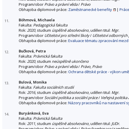
Program/obor
Právo a právní věda
/
Právo
Obhajoba diplomové práce:
Zaměstnanecké benefity
|
Prác
Böhmová, Michaela
11.
Fakulta:
Pedagogická fakulta
Rok:
2020
, studium
úspěšně absolvováno
, udělen titul:
Mgr.
Program/obor
Učitelství pro střední školy
/
Učitelství odborných
Obhajoba diplomové práce:
Evaluace tématu zpracování mezd 
Bučková, Petra
12.
Fakulta:
Právnická fakulta
Rok:
2020
, studium
neúspěšně ukončeno
Program/obor
Právo a právní věda
/
Právo
,
Právo
Obhajoba diplomové práce:
Ochrana dětské práce - výkon uměle
Bulová, Monika
13.
Fakulta:
Fakulta sociálních studií
Rok:
2016
, studium
úspěšně absolvováno
, udělen titul:
Mgr.
Program/obor
Sociální politika a sociální práce
/
Veřejná politika 
Obhajoba diplomové práce:
Názory pracovníků na nastavení s
Buryánková, Eva
14.
Fakulta:
Právnická fakulta
Rok:
2011
, studium
úspěšně absolvováno
, udělen titul:
JUDr.
Program/obor
Právo a právní věda
/
Právo
(kombinace/zaměřen