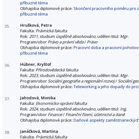
příbuzné téma
Obhajoba diplomové práce:
Skončení pracovního poměru pro d
příbuzné téma
Hrušková, Petra
35.
Fakulta:
Právnická fakulta
Rok:
2011
, studium
úspěšně absolvováno
, udělen titul:
Mgr.
Program/obor
Právo a právní věda
/
Právo
Obhajoba diplomové práce:
Pracovní doba a pracovní pohotov
příbuzné téma
Hübner, Kryštof
36.
Fakulta:
Přírodovědecká fakulta
Rok:
2023
, studium
úspěšně absolvováno
, udělen titul:
Mgr.
Program/obor
Sociální geografie a regionální rozvoj
/
Sociální geo
Obhajoba diplomové práce:
Teleworking a jeho dopady do pro
Jahodová, Monika
37.
Fakulta:
Ekonomicko-správní fakulta
Rok:
2024
, studium
úspěšně absolvováno
, udělen titul:
Ing.
Program/obor
Finance
/
Finanční řízení, účetnictví a daně
Obhajoba diplomové práce:
Daňové aspekty zaměstnaneckých 
Janáčková, Martina
38.
Fakulta:
Právnická fakulta