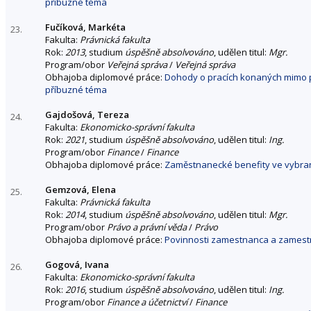
příbuzné téma
Fučíková, Markéta
23.
Fakulta:
Právnická fakulta
Rok:
2013
, studium
úspěšně absolvováno
, udělen titul:
Mgr.
Program/obor
Veřejná správa
/
Veřejná správa
Obhajoba diplomové práce:
Dohody o pracích konaných mimo p
příbuzné téma
Gajdošová, Tereza
24.
Fakulta:
Ekonomicko-správní fakulta
Rok:
2021
, studium
úspěšně absolvováno
, udělen titul:
Ing.
Program/obor
Finance
/
Finance
Obhajoba diplomové práce:
Zaměstnanecké benefity ve vybran
Gemzová, Elena
25.
Fakulta:
Právnická fakulta
Rok:
2014
, studium
úspěšně absolvováno
, udělen titul:
Mgr.
Program/obor
Právo a právní věda
/
Právo
Obhajoba diplomové práce:
Povinnosti zamestnanca a zamest
Gogová, Ivana
26.
Fakulta:
Ekonomicko-správní fakulta
Rok:
2016
, studium
úspěšně absolvováno
, udělen titul:
Ing.
Program/obor
Finance a účetnictví
/
Finance