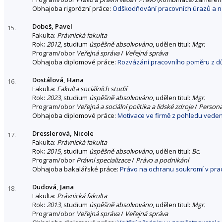
Obhajoba rigorózní práce:
Odškodňování pracovních úrazů a n
Dobeš, Pavel
15.
Fakulta:
Právnická fakulta
Rok:
2012
, studium
úspěšně absolvováno
, udělen titul:
Mgr.
Program/obor
Veřejná správa
/
Veřejná správa
Obhajoba diplomové práce:
Rozvázání pracovního poměru z d
Dostálová, Hana
16.
Fakulta:
Fakulta sociálních studií
Rok:
2023
, studium
úspěšně absolvováno
, udělen titul:
Mgr.
Program/obor
Veřejná a sociální politika a lidské zdroje
/
Personá
Obhajoba diplomové práce:
Motivace ve firmě z pohledu vede
Dresslerová, Nicole
17.
Fakulta:
Právnická fakulta
Rok:
2015
, studium
úspěšně absolvováno
, udělen titul:
Bc.
Program/obor
Právní specializace
/
Právo a podnikání
Obhajoba bakalářské práce:
Právo na ochranu soukromí v pra
Dudová, Jana
18.
Fakulta:
Právnická fakulta
Rok:
2013
, studium
úspěšně absolvováno
, udělen titul:
Mgr.
Program/obor
Veřejná správa
/
Veřejná správa