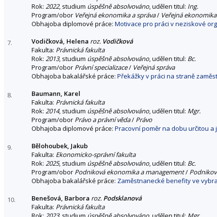
Rok:
2022
, studium
úspěšně absolvováno
, udělen titul:
Ing.
Program/obor
Veřejná ekonomika a správa
/
Veřejná ekonomika 
Obhajoba diplomové práce:
Motivace pro práci v neziskové or
Vodičková, Helena
roz.
Vodičková
7.
Fakulta:
Právnická fakulta
Rok:
2013
, studium
úspěšně absolvováno
, udělen titul:
Bc.
Program/obor
Právní specializace
/
Veřejná správa
Obhajoba bakalářské práce:
Překážky v práci na straně zaměst
Baumann, Karel
8.
Fakulta:
Právnická fakulta
Rok:
2014
, studium
úspěšně absolvováno
, udělen titul:
Mgr.
Program/obor
Právo a právní věda
/
Právo
Obhajoba diplomové práce:
Pracovní poměr na dobu určitou a
Bělohoubek, Jakub
9.
Fakulta:
Ekonomicko-správní fakulta
Rok:
2025
, studium
úspěšně absolvováno
, udělen titul:
Bc.
Program/obor
Podniková ekonomika a management
/
Podnikov
Obhajoba bakalářské práce:
Zaměstnanecké benefity ve vybra
Benešová, Barbora
roz.
Podsklanová
10.
Fakulta:
Právnická fakulta
Rok:
2023
, studium
úspěšně absolvováno
, udělen titul:
Mgr.