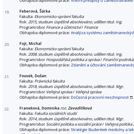
Obhajoba diplomové práce:
Vnitřní předpisy u zaměstnavatele
Feberová, Šárka
19.
Fakulta:
Ekonomicko-správní fakulta
Rok:
2015
, studium
úspěšně absolvováno
, udělen titul:
Ing.
Program/obor
Finance a účetnictví
/
Finance
Obhajoba diplomové práce:
Analýza systému zaměstnaneckých
Fojt, Michal
20.
Fakulta:
Ekonomicko-správní fakulta
Rok:
2008
, studium
úspěšně absolvováno
, udělen titul:
Ing.
Program/obor
Hospodářská politika a správa
/
Finanční podniká
Obhajoba diplomové práce:
Zdanění a účtování zaměstnaneck
Fousek, Dušan
21.
Fakulta:
Právnická fakulta
Rok:
2018
, studium
úspěšně absolvováno
, udělen titul:
Mgr.
Program/obor
Veřejná správa
/
Veřejná správa
Obhajoba diplomové práce:
Dočasná pracovní neschopnost
Franeková, Dominika
roz.
Zavadilíková
22.
Fakulta:
Fakulta sociálních studií
Rok:
2014
, studium
úspěšně absolvováno
, udělen titul:
Mgr.
Program/obor
Sociální politika a sociální práce
/
Veřejná politika 
Obhajoba diplomové práce:
Stratégie študentiek medicíny a le