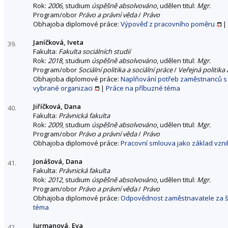
Rok:
2006
, studium
úspěšně absolvováno
, udělen titul:
Mgr.
Program/obor
Právo a právní věda
/
Právo
Obhajoba diplomové práce:
Výpověď z pracovního poměru
|
Janíčková, Iveta
39.
Fakulta:
Fakulta sociálních studií
Rok:
2018
, studium
úspěšně absolvováno
, udělen titul:
Mgr.
Program/obor
Sociální politika a sociální práce
/
Veřejná politika 
Obhajoba diplomové práce:
Naplňování potřeb zaměstnanců s 
vybrané organizaci
|
Práce na příbuzné téma
Jiříčková, Dana
40.
Fakulta:
Právnická fakulta
Rok:
2009
, studium
úspěšně absolvováno
, udělen titul:
Mgr.
Program/obor
Právo a právní věda
/
Právo
Obhajoba diplomové práce:
Pracovní smlouva jako základ vzn
Jonášová, Dana
41.
Fakulta:
Právnická fakulta
Rok:
2012
, studium
úspěšně absolvováno
, udělen titul:
Mgr.
Program/obor
Právo a právní věda
/
Právo
Obhajoba diplomové práce:
Odpovědnost zaměstnavatele za 
téma
Jurmanová, Eva
42.