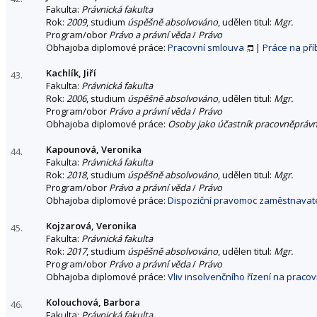
Fakulta:
Právnická fakulta
Rok:
2009
, studium
úspěšně absolvováno
, udělen titul:
Mgr.
Program/obor
Právo a právní věda
/
Právo
Obhajoba diplomové práce:
Pracovní smlouva
|
Práce na př
Kachlík, Jiří
43.
Fakulta:
Právnická fakulta
Rok:
2006
, studium
úspěšně absolvováno
, udělen titul:
Mgr.
Program/obor
Právo a právní věda
/
Právo
Obhajoba diplomové práce:
Osoby jako účastník pracovněprávn
Kapounová, Veronika
44.
Fakulta:
Právnická fakulta
Rok:
2018
, studium
úspěšně absolvováno
, udělen titul:
Mgr.
Program/obor
Právo a právní věda
/
Právo
Obhajoba diplomové práce:
Dispoziční pravomoc zaměstnavate
Kojzarová, Veronika
45.
Fakulta:
Právnická fakulta
Rok:
2017
, studium
úspěšně absolvováno
, udělen titul:
Mgr.
Program/obor
Právo a právní věda
/
Právo
Obhajoba diplomové práce:
Vliv insolvenčního řízení na praco
Kolouchová, Barbora
46.
Fakulta:
Právnická fakulta