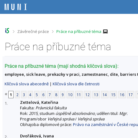
P
P
P
P
ř
ř
ř
ř
e
e
e
e
s
s
s
s
k
k
k
k
o
o
o
o
>
>
Závěrečné práce
Práce na příbuzné téma
č
č
č
č
i
i
i
i
Práce na příbuzné téma
t
t
t
t
n
n
n
n
a
a
a
a
h
h
o
p
Práce na příbuzné téma (mají shodná klíčová slova):
o
l
b
a
employee, sick leave, prekazky v praci, zamestnanec, dite, barriers
r
a
s
t
n
v
a
i
Klíčová slova abecedně
|
Klíčová slova dle četnosti
í
i
h
č
l
č
k
«
1
2
3
4
5
6
7
8
9
10
11
12
13
14
15
16
17
i
k
u
Zettelová, Kateřina
š
u
1.
Fakulta:
Právnická fakulta
t
Rok:
2015
, studium
úspěšně absolvováno
, udělen titul:
Mgr.
u
Program/obor
Veřejná správa
/
Veřejná správa
Obhajoba diplomové práce:
Právo na zaměstnání v České repu
Dvořáková, Ivana
2.