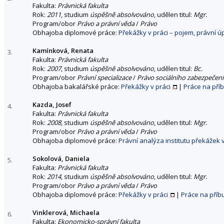
Fakulta:
Právnická fakulta
Rok:
2011
, studium
úspěšně absolvováno
, udělen titul:
Mgr.
Program/obor
Právo a právní věda
/
Právo
Obhajoba diplomové práce:
Překážky v práci – pojem, právní 
Kamínková, Renata
3.
Fakulta:
Právnická fakulta
Rok:
2007
, studium
úspěšně absolvováno
, udělen titul:
Bc.
Program/obor
Právní specializace
/
Právo sociálního zabezpečení
Obhajoba bakalářské práce:
Překážky v práci
|
Práce na pří
Kazda, Josef
4.
Fakulta:
Právnická fakulta
Rok:
2008
, studium
úspěšně absolvováno
, udělen titul:
Mgr.
Program/obor
Právo a právní věda
/
Právo
Obhajoba diplomové práce:
Právní analýza institutu překážek 
Sokolová, Daniela
5.
Fakulta:
Právnická fakulta
Rok:
2014
, studium
úspěšně absolvováno
, udělen titul:
Mgr.
Program/obor
Právo a právní věda
/
Právo
Obhajoba diplomové práce:
Překážky v práci
|
Práce na pří
Vinklerová, Michaela
6.
Fakulta:
Ekonomicko-správní fakulta