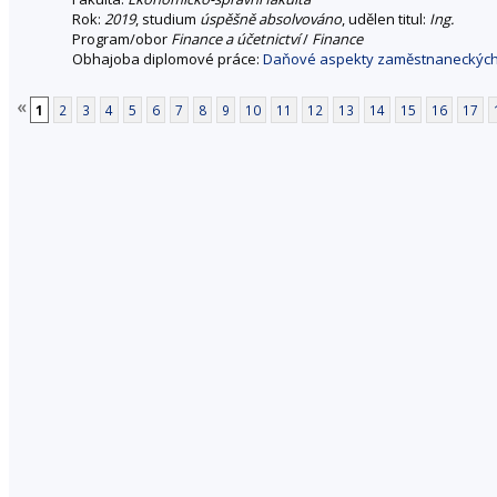
Rok:
2019
, studium
úspěšně absolvováno
, udělen titul:
Ing.
Program/obor
Finance a účetnictví
/
Finance
Obhajoba diplomové práce:
Daňové aspekty zaměstnaneckých
«
1
2
3
4
5
6
7
8
9
10
11
12
13
14
15
16
17