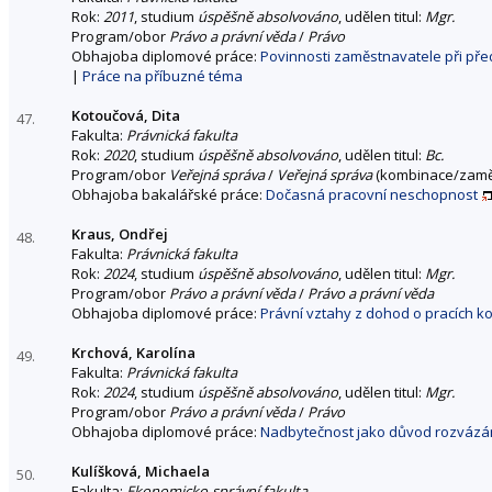
Rok:
2011
, studium
úspěšně absolvováno
, udělen titul:
Mgr.
Program/obor
Právo a právní věda
/
Právo
Obhajoba diplomové práce:
Povinnosti zaměstnavatele při př
|
Práce na příbuzné téma
Kotoučová, Dita
47.
Fakulta:
Právnická fakulta
Rok:
2020
, studium
úspěšně absolvováno
, udělen titul:
Bc.
Program/obor
Veřejná správa
/
Veřejná správa
(kombinace/zamě
Obhajoba bakalářské práce:
Dočasná pracovní neschopnost
Kraus, Ondřej
48.
Fakulta:
Právnická fakulta
Rok:
2024
, studium
úspěšně absolvováno
, udělen titul:
Mgr.
Program/obor
Právo a právní věda
/
Právo a právní věda
Obhajoba diplomové práce:
Právní vztahy z dohod o pracích 
Krchová, Karolína
49.
Fakulta:
Právnická fakulta
Rok:
2024
, studium
úspěšně absolvováno
, udělen titul:
Mgr.
Program/obor
Právo a právní věda
/
Právo
Obhajoba diplomové práce:
Nadbytečnost jako důvod rozvázá
Kulíšková, Michaela
50.
Fakulta:
Ekonomicko-správní fakulta