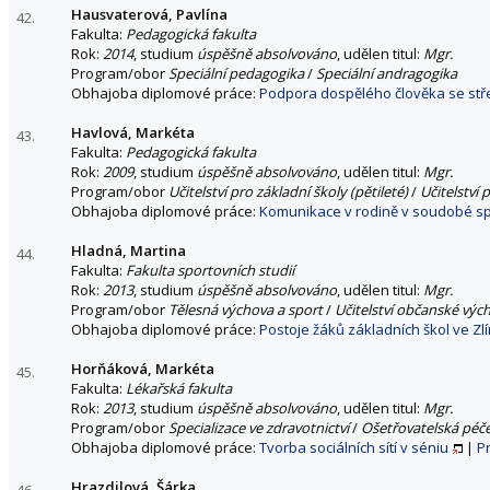
Hausvaterová, Pavlína
42.
Fakulta:
Pedagogická fakulta
Rok:
2014
, studium
úspěšně absolvováno
, udělen titul:
Mgr.
Program/obor
Speciální pedagogika
/
Speciální andragogika
Obhajoba diplomové práce:
Podpora dospělého člověka se stř
Havlová, Markéta
43.
Fakulta:
Pedagogická fakulta
Rok:
2009
, studium
úspěšně absolvováno
, udělen titul:
Mgr.
Program/obor
Učitelství pro základní školy (pětileté)
/
Učitelství 
Obhajoba diplomové práce:
Komunikace v rodině v soudobé sp
Hladná, Martina
44.
Fakulta:
Fakulta sportovních studií
Rok:
2013
, studium
úspěšně absolvováno
, udělen titul:
Mgr.
Program/obor
Tělesná výchova a sport
/
Učitelství občanské výc
Obhajoba diplomové práce:
Postoje žáků základních škol ve Z
Horňáková, Markéta
45.
Fakulta:
Lékařská fakulta
Rok:
2013
, studium
úspěšně absolvováno
, udělen titul:
Mgr.
Program/obor
Specializace ve zdravotnictví
/
Ošetřovatelská péče
Obhajoba diplomové práce:
Tvorba sociálních sítí v séniu
|
P
Hrazdilová, Šárka
46.