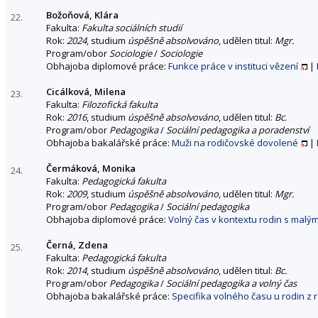
Božoňová, Klára
22.
Fakulta:
Fakulta sociálních studií
Rok:
2024
, studium
úspěšně absolvováno
, udělen titul:
Mgr.
Program/obor
Sociologie
/
Sociologie
Obhajoba diplomové práce:
Funkce práce v instituci vězení
|
Cicálková, Milena
23.
Fakulta:
Filozofická fakulta
Rok:
2016
, studium
úspěšně absolvováno
, udělen titul:
Bc.
Program/obor
Pedagogika
/
Sociální pedagogika a poradenství
Obhajoba bakalářské práce:
Muži na rodičovské dovolené
|
Čermáková, Monika
24.
Fakulta:
Pedagogická fakulta
Rok:
2009
, studium
úspěšně absolvováno
, udělen titul:
Mgr.
Program/obor
Pedagogika
/
Sociální pedagogika
Obhajoba diplomové práce:
Volný čas v kontextu rodin s malým
Černá, Zdena
25.
Fakulta:
Pedagogická fakulta
Rok:
2014
, studium
úspěšně absolvováno
, udělen titul:
Bc.
Program/obor
Pedagogika
/
Sociální pedagogika a volný čas
Obhajoba bakalářské práce:
Specifika volného času u rodin z 