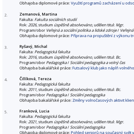
Obhajoba diplomové práce:
Využití programů zacházení u odso
Zemanová, Martina
2.
Fakulta:
Fakulta sociálních studií
Rok:
2026
, studium
úspěšně absolvováno
, udělen titul:
Mgr.
Program/obor
Veřejná a sociální politika a lidské zdroje
/
Veřejná 
Obhajoba diplomové práce:
Příprava na propuštění z výkonu t
Ryšavý, Michal
3.
Fakulta:
Pedagogická fakulta
Rok:
2016
, studium
úspěšně absolvováno
, udělen titul:
Bc.
Program/obor
Pedagogika
/
Sociální pedagogika a volný čas
Obhajoba bakalářské práce:
Futsalový klub jako náplň volného
Čillíková, Tereza
4.
Fakulta:
Pedagogická fakulta
Rok:
2011
, studium
úspěšně absolvováno
, udělen titul:
Bc.
Program/obor
Pedagogika
/
Sociální pedagogika
Obhajoba bakalářské práce:
Změny volnočasových aktivit klie
Franková, Lucia
5.
Fakulta:
Pedagogická fakulta
Rok:
2021
, studium
úspěšně absolvováno
, udělen titul:
Mgr.
Program/obor
Pedagogika
/
Sociální pedagogika
Obhajoba diplomové práce:
Pohled seniorů na současný svět v 