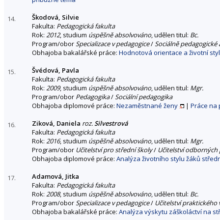
Škodová, Silvie
14.
Fakulta:
Pedagogická fakulta
Rok:
2012
, studium
úspěšně absolvováno
, udělen titul:
Bc.
Program/obor
Specializace v pedagogice
/
Sociálně pedagogické a
Obhajoba bakalářské práce:
Hodnotová orientace a životní sty
Švédová, Pavla
15.
Fakulta:
Pedagogická fakulta
Rok:
2009
, studium
úspěšně absolvováno
, udělen titul:
Mgr.
Program/obor
Pedagogika
/
Sociální pedagogika
Obhajoba diplomové práce:
Nezaměstnané ženy
|
Práce na 
Ziková, Daniela
roz.
Silvestrová
16.
Fakulta:
Pedagogická fakulta
Rok:
2016
, studium
úspěšně absolvováno
, udělen titul:
Mgr.
Program/obor
Učitelství pro střední školy
/
Učitelství odborných
Obhajoba diplomové práce:
Analýza životního stylu žáků středn
Adamová, Jitka
17.
Fakulta:
Pedagogická fakulta
Rok:
2008
, studium
úspěšně absolvováno
, udělen titul:
Bc.
Program/obor
Specializace v pedagogice
/
Učitelství praktického
Obhajoba bakalářské práce:
Analýza výskytu záškoláctví na st