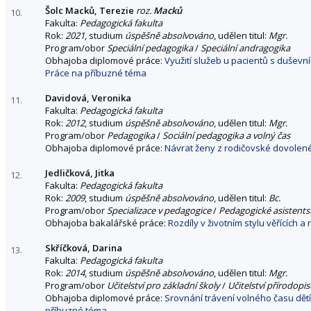
Šolc Macků, Terezie
roz.
Macků
10.
Fakulta:
Pedagogická fakulta
Rok:
2021
, studium
úspěšně absolvováno
, udělen titul:
Mgr.
Program/obor
Speciální pedagogika
/
Speciální andragogika
Obhajoba diplomové práce:
Využití služeb u pacientů s duše
Práce na příbuzné téma
Davidová, Veronika
11.
Fakulta:
Pedagogická fakulta
Rok:
2012
, studium
úspěšně absolvováno
, udělen titul:
Mgr.
Program/obor
Pedagogika
/
Sociální pedagogika a volný čas
Obhajoba diplomové práce:
Návrat ženy z rodičovské dovolen
Jedličková, Jitka
12.
Fakulta:
Pedagogická fakulta
Rok:
2009
, studium
úspěšně absolvováno
, udělen titul:
Bc.
Program/obor
Specializace v pedagogice
/
Pedagogické asistentst
Obhajoba bakalářské práce:
Rozdíly v životním stylu věřících a
Skříčková, Darina
13.
Fakulta:
Pedagogická fakulta
Rok:
2014
, studium
úspěšně absolvováno
, udělen titul:
Mgr.
Program/obor
Učitelství pro základní školy
/
Učitelství přírodopi
Obhajoba diplomové práce:
Srovnání trávení volného času dět
příbuzné téma