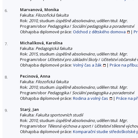
Marvanová, Monika
6.
Fakulta:
Filozofická fakulta
Rok:
2010
, studium
úspěšně absolvováno
, udělen titul:
Mgr.
Program/obor
Pedagogika
/
Sociální pedagogika a poradenství
Obhajoba diplomové práce:
Odchod z dětského domova
|
Pr
Michalíková, Karolína
7.
Fakulta:
Pedagogická fakulta
Rok:
2015
, studium
úspěšně absolvováno
, udělen titul:
Mgr.
Program/obor
Učitelství pro základní školy
/
Učitelství občanské 
Obhajoba diplomové práce:
Volný čas a žák
|
Práce na příb
Pecinová, Anna
8.
Fakulta:
Filozofická fakulta
Rok:
2010
, studium
úspěšně absolvováno
, udělen titul:
Mgr.
Program/obor
Pedagogika
/
Sociální pedagogika a poradenství
Obhajoba diplomové práce:
Rodina a volný čas
|
Práce na p
Starý, Jan
9.
Fakulta:
Fakulta sportovních studií
Rok:
2010
, studium
úspěšně absolvováno
, udělen titul:
Mgr.
Program/obor
Tělesná výchova a sport
/
Učitelství tělesné výcho
Obhajoba diplomové práce:
Komparační studie středoškolské p