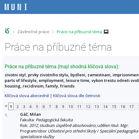
P
P
P
P
ř
ř
ř
ř
e
e
e
e
s
s
s
s
k
k
k
k
o
o
o
o
>
>
Závěrečné práce
Práce na příbuzné téma
č
č
č
č
i
i
i
i
Práce na příbuzné téma
t
t
t
t
n
n
n
n
a
a
a
a
h
h
o
p
Práce na příbuzné téma (mají shodná klíčová slova):
o
l
b
a
zivotni styl, prvky zivotniho stylu, bydleni, zamestnani, imprisonmen
r
a
s
t
parts of lifestyle, employment, leisure time, vykon trestu odneti svo
n
v
a
i
housing, recidivism, family, friends
í
i
h
č
l
č
k
Klíčová slova abecedně
|
Klíčová slova dle četnosti
i
k
u
š
u
«
1
2
3
4
5
6
7
8
9
10
11
12
13
14
15
16
17
t
Gáč, Milan
u
1.
Fakulta:
Pedagogická fakulta
Rok:
2012
, studium
úspěšně absolvováno
, udělen titul:
Mgr.
Program/obor
Učitelství pro střední školy
/
Speciální pedagogika 
specializace služby