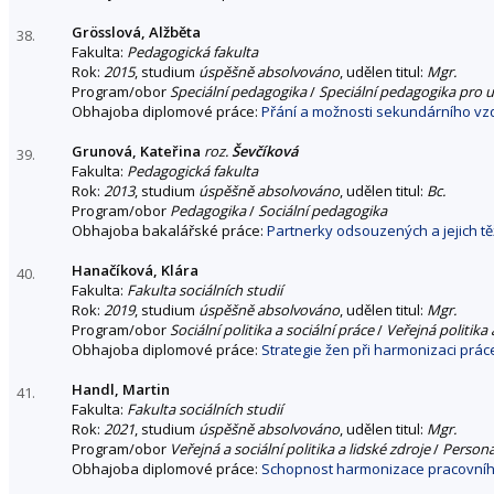
Grösslová, Alžběta
38.
Fakulta:
Pedagogická fakulta
Rok:
2015
, studium
úspěšně absolvováno
, udělen titul:
Mgr.
Program/obor
Speciální pedagogika
/
Speciální pedagogika pro u
Obhajoba diplomové práce:
Přání a možnosti sekundárního vz
Grunová, Kateřina
roz.
Ševčíková
39.
Fakulta:
Pedagogická fakulta
Rok:
2013
, studium
úspěšně absolvováno
, udělen titul:
Bc.
Program/obor
Pedagogika
/
Sociální pedagogika
Obhajoba bakalářské práce:
Partnerky odsouzených a jejich těž
Hanačíková, Klára
40.
Fakulta:
Fakulta sociálních studií
Rok:
2019
, studium
úspěšně absolvováno
, udělen titul:
Mgr.
Program/obor
Sociální politika a sociální práce
/
Veřejná politika 
Obhajoba diplomové práce:
Strategie žen při harmonizaci prác
Handl, Martin
41.
Fakulta:
Fakulta sociálních studií
Rok:
2021
, studium
úspěšně absolvováno
, udělen titul:
Mgr.
Program/obor
Veřejná a sociální politika a lidské zdroje
/
Personá
Obhajoba diplomové práce:
Schopnost harmonizace pracovního