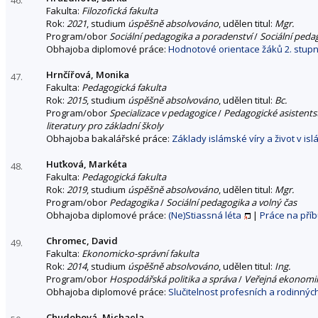
Fakulta:
Filozofická fakulta
Rok:
2021
, studium
úspěšně absolvováno
, udělen titul:
Mgr.
Program/obor
Sociální pedagogika a poradenství
/
Sociální peda
Obhajoba diplomové práce:
Hodnotové orientace žáků 2. stupn
Hrnčířová, Monika
47.
Fakulta:
Pedagogická fakulta
Rok:
2015
, studium
úspěšně absolvováno
, udělen titul:
Bc.
Program/obor
Specializace v pedagogice
/
Pedagogické asistents
literatury pro základní školy
Obhajoba bakalářské práce:
Základy islámské víry a život v is
Huťková, Markéta
48.
Fakulta:
Pedagogická fakulta
Rok:
2019
, studium
úspěšně absolvováno
, udělen titul:
Mgr.
Program/obor
Pedagogika
/
Sociální pedagogika a volný čas
Obhajoba diplomové práce:
(Ne)Stiassná léta
|
Práce na pří
Chromec, David
49.
Fakulta:
Ekonomicko-správní fakulta
Rok:
2014
, studium
úspěšně absolvováno
, udělen titul:
Ing.
Program/obor
Hospodářská politika a správa
/
Veřejná ekonomik
Obhajoba diplomové práce:
Slučitelnost profesních a rodinných
Chudobová, Michaela