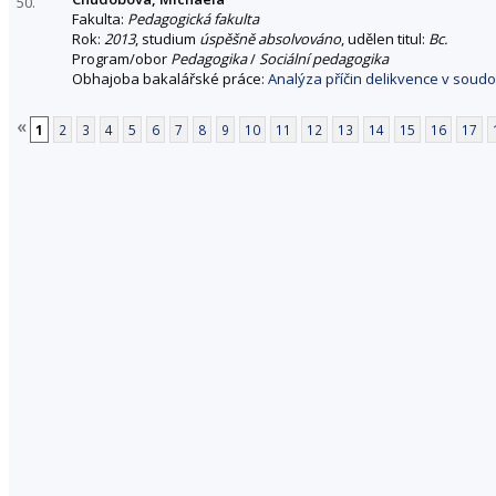
50.
Fakulta:
Pedagogická fakulta
Rok:
2013
, studium
úspěšně absolvováno
, udělen titul:
Bc.
Program/obor
Pedagogika
/
Sociální pedagogika
Obhajoba bakalářské práce:
Analýza příčin delikvence v soud
«
1
2
3
4
5
6
7
8
9
10
11
12
13
14
15
16
17