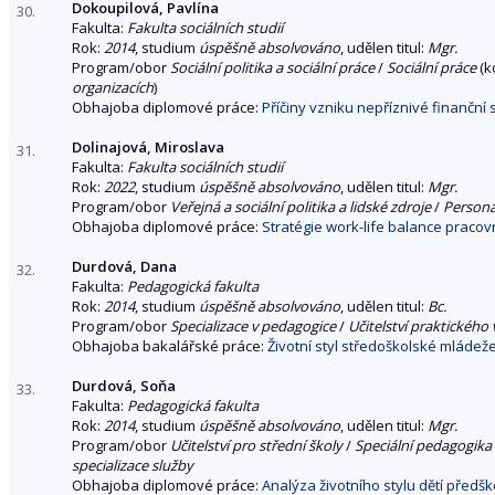
Dokoupilová, Pavlína
30.
Fakulta:
Fakulta sociálních studií
Rok:
2014
, studium
úspěšně absolvováno
, udělen titul:
Mgr.
Program/obor
Sociální politika a sociální práce
/
Sociální práce
(k
organizacích
)
Obhajoba diplomové práce:
Příčiny vzniku nepříznivé finanční
Dolinajová, Miroslava
31.
Fakulta:
Fakulta sociálních studií
Rok:
2022
, studium
úspěšně absolvováno
, udělen titul:
Mgr.
Program/obor
Veřejná a sociální politika a lidské zdroje
/
Personá
Obhajoba diplomové práce:
Stratégie work-life balance pracovn
Durdová, Dana
32.
Fakulta:
Pedagogická fakulta
Rok:
2014
, studium
úspěšně absolvováno
, udělen titul:
Bc.
Program/obor
Specializace v pedagogice
/
Učitelství praktického
Obhajoba bakalářské práce:
Životní styl středoškolské mládež
Durdová, Soňa
33.
Fakulta:
Pedagogická fakulta
Rok:
2014
, studium
úspěšně absolvováno
, udělen titul:
Mgr.
Program/obor
Učitelství pro střední školy
/
Speciální pedagogika 
specializace služby
Obhajoba diplomové práce:
Analýza životního stylu dětí předš