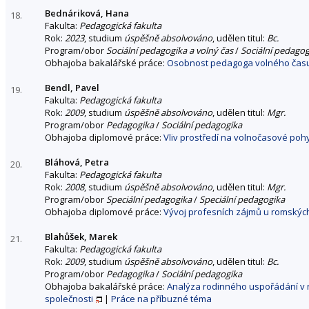
Bednáriková, Hana
18.
Fakulta:
Pedagogická fakulta
Rok:
2023
, studium
úspěšně absolvováno
, udělen titul:
Bc.
Program/obor
Sociální pedagogika a volný čas
/
Sociální pedagog
Obhajoba bakalářské práce:
Osobnost pedagoga volného času j
Bendl, Pavel
19.
Fakulta:
Pedagogická fakulta
Rok:
2009
, studium
úspěšně absolvováno
, udělen titul:
Mgr.
Program/obor
Pedagogika
/
Sociální pedagogika
Obhajoba diplomové práce:
Vliv prostředí na volnočasové poh
Bláhová, Petra
20.
Fakulta:
Pedagogická fakulta
Rok:
2008
, studium
úspěšně absolvováno
, udělen titul:
Mgr.
Program/obor
Speciální pedagogika
/
Speciální pedagogika
Obhajoba diplomové práce:
Vývoj profesních zájmů u romských
Blahůšek, Marek
21.
Fakulta:
Pedagogická fakulta
Rok:
2009
, studium
úspěšně absolvováno
, udělen titul:
Bc.
Program/obor
Pedagogika
/
Sociální pedagogika
Obhajoba bakalářské práce:
Analýza rodinného uspořádání v r
společnosti
|
Práce na příbuzné téma