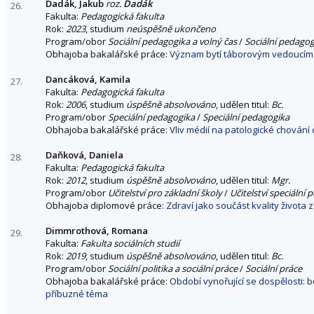
Dadák, Jakub
roz.
Dadák
26.
Fakulta:
Pedagogická fakulta
Rok:
2023
, studium
neúspěšně ukončeno
Program/obor
Sociální pedagogika a volný čas
/
Sociální pedagog
Obhajoba bakalářské práce:
Význam bytí táborovým vedoucím n
Dancáková, Kamila
27.
Fakulta:
Pedagogická fakulta
Rok:
2006
, studium
úspěšně absolvováno
, udělen titul:
Bc.
Program/obor
Speciální pedagogika
/
Speciální pedagogika
Obhajoba bakalářské práce:
Vliv médií na patologické chování
Daňková, Daniela
28.
Fakulta:
Pedagogická fakulta
Rok:
2012
, studium
úspěšně absolvováno
, udělen titul:
Mgr.
Program/obor
Učitelství pro základní školy
/
Učitelství speciální
Obhajoba diplomové práce:
Zdraví jako součást kvality života 
Dimmrothová, Romana
29.
Fakulta:
Fakulta sociálních studií
Rok:
2019
, studium
úspěšně absolvováno
, udělen titul:
Bc.
Program/obor
Sociální politika a sociální práce
/
Sociální práce
Obhajoba bakalářské práce:
Období vynořující se dospělosti:
příbuzné téma