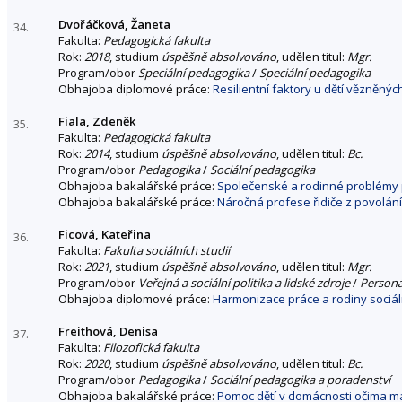
Dvořáčková, Žaneta
34.
Fakulta:
Pedagogická fakulta
Rok:
2018
, studium
úspěšně absolvováno
, udělen titul:
Mgr.
Program/obor
Speciální pedagogika
/
Speciální pedagogika
Obhajoba diplomové práce:
Resilientní faktory u dětí vězněnýc
Fiala, Zdeněk
35.
Fakulta:
Pedagogická fakulta
Rok:
2014
, studium
úspěšně absolvováno
, udělen titul:
Bc.
Program/obor
Pedagogika
/
Sociální pedagogika
Obhajoba bakalářské práce:
Společenské a rodinné problémy p
Obhajoba bakalářské práce:
Náročná profese řidiče z povolání
Ficová, Kateřina
36.
Fakulta:
Fakulta sociálních studií
Rok:
2021
, studium
úspěšně absolvováno
, udělen titul:
Mgr.
Program/obor
Veřejná a sociální politika a lidské zdroje
/
Personá
Obhajoba diplomové práce:
Harmonizace práce a rodiny sociál
Freithová, Denisa
37.
Fakulta:
Filozofická fakulta
Rok:
2020
, studium
úspěšně absolvováno
, udělen titul:
Bc.
Program/obor
Pedagogika
/
Sociální pedagogika a poradenství
Obhajoba bakalářské práce:
Pomoc dětí v domácnosti očima m