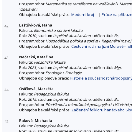
Program/obor
Matematika se zaměřením na vzdělávání
/
Matema
vzdělávání
Obhajoba bakalářské práce:
Moderní kroj
|
Práce na příbuz
Laštůvková, Hana
42.
Fakulta:
Ekonomicko-správní fakulta
Rok:
2010
, studium
úspěšně absolvováno
, udělen titul:
Bc.
Program/obor
Hospodářská politika a správa
/
Regionální rozvoj
Obhajoba bakalářské práce:
Cestovní ruch na Jižní Moravě - fol
Nečacká, Kateřina
43.
Fakulta:
Filozofická fakulta
Rok:
2023
, studium
úspěšně absolvováno
, udělen titul:
Mgr.
Program/obor
Etnologie
/
Etnologie
Obhajoba diplomové práce:
Historie a současnost národopisnýc
Osičková, Markéta
44.
Fakulta:
Pedagogická fakulta
Rok:
2015
, studium
úspěšně absolvováno
, udělen titul:
Bc.
Program/obor
Předškolní a mimoškolní pedagogika
/
Učitelství 
Obhajoba bakalářské práce:
Začlenění folkloru hanáckého Sl
Raková, Michaela
45.
Fakulta:
Pedagogická fakulta
Rok:
2025
, studium
úspěšně absolvováno
, udělen titul:
Bc.