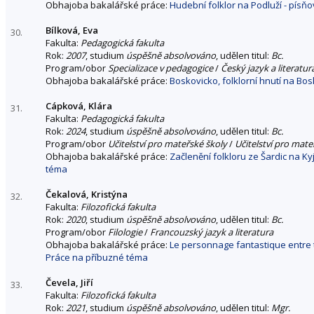
Obhajoba bakalářské práce:
Hudební folklor na Podluží - písň
Bílková, Eva
30.
Fakulta:
Pedagogická fakulta
Rok:
2007
, studium
úspěšně absolvováno
, udělen titul:
Bc.
Program/obor
Specializace v pedagogice
/
Český jazyk a literatu
Obhajoba bakalářské práce:
Boskovicko, folklorní hnutí na Bo
Cápková, Klára
31.
Fakulta:
Pedagogická fakulta
Rok:
2024
, studium
úspěšně absolvováno
, udělen titul:
Bc.
Program/obor
Učitelství pro mateřské školy
/
Učitelství pro mate
Obhajoba bakalářské práce:
Začlenění folkloru ze Šardic na 
téma
Čekalová, Kristýna
32.
Fakulta:
Filozofická fakulta
Rok:
2020
, studium
úspěšně absolvováno
, udělen titul:
Bc.
Program/obor
Filologie
/
Francouzský jazyk a literatura
Obhajoba bakalářské práce:
Le personnage fantastique entre t
Práce na příbuzné téma
Čevela, Jiří
33.
Fakulta:
Filozofická fakulta
Rok:
2021
, studium
úspěšně absolvováno
, udělen titul:
Mgr.