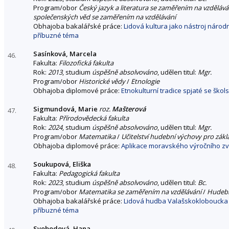
Program/obor
Český jazyk a literatura se zaměřením na vzdělává
společenských věd se zaměřením na vzdělávání
Obhajoba bakalářské práce:
Lidová kultura jako nástroj národ
příbuzné téma
Sasínková, Marcela
46.
Fakulta:
Filozofická fakulta
Rok:
2013
, studium
úspěšně absolvováno
, udělen titul:
Mgr.
Program/obor
Historické vědy
/
Etnologie
Obhajoba diplomové práce:
Etnokulturní tradice spjaté se ško
Sigmundová, Marie
roz.
Mašterová
47.
Fakulta:
Přírodovědecká fakulta
Rok:
2024
, studium
úspěšně absolvováno
, udělen titul:
Mgr.
Program/obor
Matematika
/
Učitelství hudební výchovy pro zákla
Obhajoba diplomové práce:
Aplikace moravského výročního zv
Soukupová, Eliška
48.
Fakulta:
Pedagogická fakulta
Rok:
2023
, studium
úspěšně absolvováno
, udělen titul:
Bc.
Program/obor
Matematika se zaměřením na vzdělávání
/
Hudebn
Obhajoba bakalářské práce:
Lidová hudba Valašskokloboucka
příbuzné téma
Svobodová, Hana