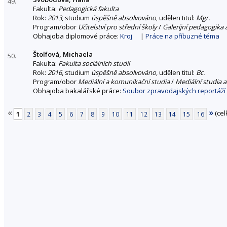
49.
Fakulta:
Pedagogická fakulta
Rok:
2013
, studium
úspěšně absolvováno
, udělen titul:
Mgr.
Program/obor
Učitelství pro střední školy
/
Galerijní pedagogika
Obhajoba diplomové práce:
Kroj
|
Práce na příbuzné téma
Štolfová, Michaela
50.
Fakulta:
Fakulta sociálních studií
Rok:
2016
, studium
úspěšně absolvováno
, udělen titul:
Bc.
Program/obor
Mediální a komunikační studia
/
Mediální studia a
Obhajoba bakalářské práce:
Soubor zpravodajských reportáží 
«
»
(cel
1
2
3
4
5
6
7
8
9
10
11
12
13
14
15
16