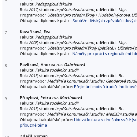
Fakulta:
Pedagogická fakulta
Rok:
2017
, studium
úspěšně absolvováno
, udělen titul:
Mgr.
Program/obor
Učitelství pro střední školy
/
Hudební výchova
,
Uči
Obhajoba diplomové práce:
Soutěže dětských zpěváků lidových 
Kovaříková, Eva
7.
Fakulta:
Pedagogická fakulta
Rok:
2008
, studium
úspěšně absolvováno
, udělen titul:
Mgr.
Program/obor
Učitelství pro základní školy (pětileté)
/
Učitelství 
Obhajoba diplomové práce:
Náměty pro práci s regionálními lid
Pavlíková, Andrea
roz.
Gabrielová
8.
Fakulta:
Fakulta sociálních studií
Rok:
2015
, studium
úspěšně absolvováno
, udělen titul:
Bc.
Program/obor
Mediální a komunikační studia
/
Genderová studi
Obhajoba bakalářské práce:
Přejímání motivů tradičního lido
Přibylová, Petra
roz.
Martinková
9.
Fakulta:
Fakulta sociálních studií
Rok:
2015
, studium
úspěšně absolvováno
, udělen titul:
Bc.
Program/obor
Mediální a komunikační studia
/
Mediální studia a
Obhajoba bakalářské práce:
Lidová kultura v dnešním světě (
příbuzné téma
Zdařil, Roman
10.