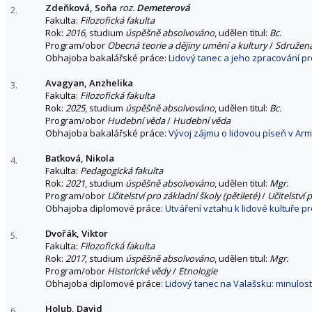
Zdeňková, Soňa
roz.
Demeterová
2.
Fakulta:
Filozofická fakulta
Rok:
2016
, studium
úspěšně absolvováno
, udělen titul:
Bc.
Program/obor
Obecná teorie a dějiny umění a kultury
/
Sdružen
Obhajoba bakalářské práce:
Lidový tanec a jeho zpracování pro
Avagyan, Anzhelika
3.
Fakulta:
Filozofická fakulta
Rok:
2025
, studium
úspěšně absolvováno
, udělen titul:
Bc.
Program/obor
Hudební věda
/
Hudební věda
Obhajoba bakalářské práce:
Vývoj zájmu o lidovou píseň v Armé
Baťková, Nikola
4.
Fakulta:
Pedagogická fakulta
Rok:
2021
, studium
úspěšně absolvováno
, udělen titul:
Mgr.
Program/obor
Učitelství pro základní školy (pětileté)
/
Učitelství 
Obhajoba diplomové práce:
Utváření vztahu k lidové kultuře p
Dvořák, Viktor
5.
Fakulta:
Filozofická fakulta
Rok:
2017
, studium
úspěšně absolvováno
, udělen titul:
Mgr.
Program/obor
Historické vědy
/
Etnologie
Obhajoba diplomové práce:
Lidový tanec na Valašsku: minulos
Holub, David
6.