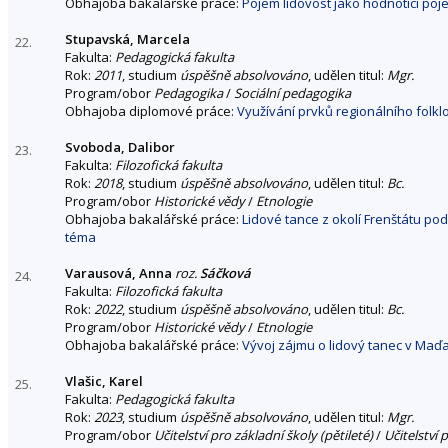
Obhajoba bakalářské práce:
Pojem lidovost jako hodnotící poj
Stupavská, Marcela
22.
Fakulta:
Pedagogická fakulta
Rok:
2011
, studium
úspěšně absolvováno
, udělen titul:
Mgr.
Program/obor
Pedagogika
/
Sociální pedagogika
Obhajoba diplomové práce:
Využívání prvků regionálního folkl
Svoboda, Dalibor
23.
Fakulta:
Filozofická fakulta
Rok:
2018
, studium
úspěšně absolvováno
, udělen titul:
Bc.
Program/obor
Historické vědy
/
Etnologie
Obhajoba bakalářské práce:
Lidové tance z okolí Frenštátu p
téma
Varausová, Anna
roz.
Sáčková
24.
Fakulta:
Filozofická fakulta
Rok:
2022
, studium
úspěšně absolvováno
, udělen titul:
Bc.
Program/obor
Historické vědy
/
Etnologie
Obhajoba bakalářské práce:
Vývoj zájmu o lidový tanec v Maďa
Vlašic, Karel
25.
Fakulta:
Pedagogická fakulta
Rok:
2023
, studium
úspěšně absolvováno
, udělen titul:
Mgr.
Program/obor
Učitelství pro základní školy (pětileté)
/
Učitelství 