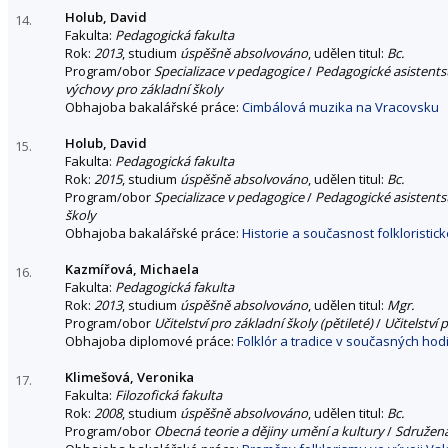
Holub, David
14.
Fakulta:
Pedagogická fakulta
Rok:
2013
, studium
úspěšně absolvováno
, udělen titul:
Bc.
Program/obor
Specializace v pedagogice
/
Pedagogické asistentst
výchovy pro základní školy
Obhajoba bakalářské práce:
Cimbálová muzika na Vracovsku
Holub, David
15.
Fakulta:
Pedagogická fakulta
Rok:
2015
, studium
úspěšně absolvováno
, udělen titul:
Bc.
Program/obor
Specializace v pedagogice
/
Pedagogické asistentst
školy
Obhajoba bakalářské práce:
Historie a současnost folkloristi
Kazmířová, Michaela
16.
Fakulta:
Pedagogická fakulta
Rok:
2013
, studium
úspěšně absolvováno
, udělen titul:
Mgr.
Program/obor
Učitelství pro základní školy (pětileté)
/
Učitelství 
Obhajoba diplomové práce:
Folklór a tradice v současných ho
Klimešová, Veronika
17.
Fakulta:
Filozofická fakulta
Rok:
2008
, studium
úspěšně absolvováno
, udělen titul:
Bc.
Program/obor
Obecná teorie a dějiny umění a kultury
/
Sdružen