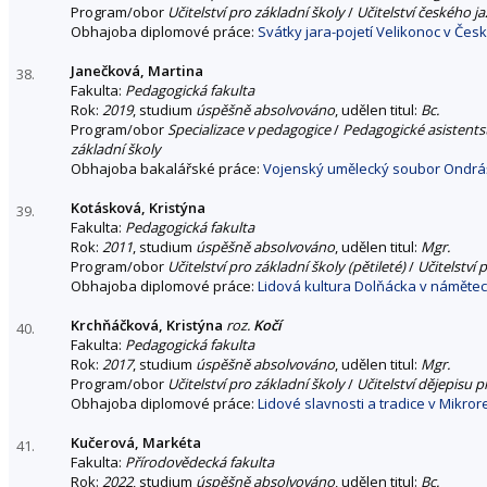
Program/obor
Učitelství pro základní školy
/
Učitelství českého ja
Obhajoba diplomové práce:
Svátky jara-pojetí Velikonoc v Česk
Janečková, Martina
38.
Fakulta:
Pedagogická fakulta
Rok:
2019
, studium
úspěšně absolvováno
, udělen titul:
Bc.
Program/obor
Specializace v pedagogice
/
Pedagogické asistents
základní školy
Obhajoba bakalářské práce:
Vojenský umělecký soubor Ondráš
Kotásková, Kristýna
39.
Fakulta:
Pedagogická fakulta
Rok:
2011
, studium
úspěšně absolvováno
, udělen titul:
Mgr.
Program/obor
Učitelství pro základní školy (pětileté)
/
Učitelství 
Obhajoba diplomové práce:
Lidová kultura Dolňácka v námětec
Krchňáčková, Kristýna
roz.
Kočí
40.
Fakulta:
Pedagogická fakulta
Rok:
2017
, studium
úspěšně absolvováno
, udělen titul:
Mgr.
Program/obor
Učitelství pro základní školy
/
Učitelství dějepisu p
Obhajoba diplomové práce:
Lidové slavnosti a tradice v Mikror
Kučerová, Markéta
41.
Fakulta:
Přírodovědecká fakulta
Rok:
2022
, studium
úspěšně absolvováno
, udělen titul:
Bc.