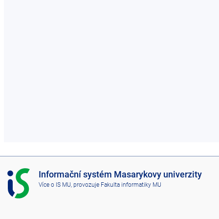
I
Informační systém Masarykovy univerzity
S
Více o IS MU
, provozuje
Fakulta informatiky MU
M
U