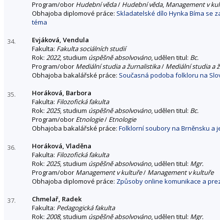
Program/obor
Hudební věda
/
Hudební věda
,
Management v kul
Obhajoba diplomové práce:
Skladatelské dílo Hynka Bíma se za
téma
Evjáková, Vendula
34.
Fakulta:
Fakulta sociálních studií
Rok:
2022
, studium
úspěšně absolvováno
, udělen titul:
Bc.
Program/obor
Mediální studia a žurnalistika
/
Mediální studia a ž
Obhajoba bakalářské práce:
Současná podoba folkloru na Slová
Horáková, Barbora
35.
Fakulta:
Filozofická fakulta
Rok:
2025
, studium
úspěšně absolvováno
, udělen titul:
Bc.
Program/obor
Etnologie
/
Etnologie
Obhajoba bakalářské práce:
Folklorní soubory na Brněnsku a je
Horáková, Vladěna
36.
Fakulta:
Filozofická fakulta
Rok:
2025
, studium
úspěšně absolvováno
, udělen titul:
Mgr.
Program/obor
Management v kultuře
/
Management v kultuře
Obhajoba diplomové práce:
Způsoby online komunikace a prez
Chmelař, Radek
37.
Fakulta:
Pedagogická fakulta
Rok:
2008
, studium
úspěšně absolvováno
, udělen titul:
Mgr.