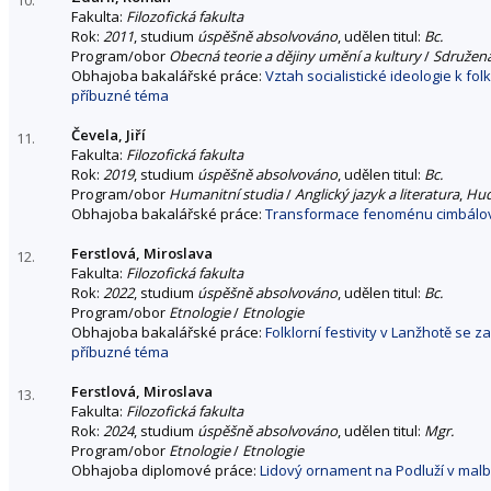
Fakulta:
Filozofická fakulta
Rok:
2011
, studium
úspěšně absolvováno
, udělen titul:
Bc.
Program/obor
Obecná teorie a dějiny umění a kultury
/
Sdružen
Obhajoba bakalářské práce:
Vztah socialistické ideologie k f
příbuzné téma
Čevela, Jiří
11.
Fakulta:
Filozofická fakulta
Rok:
2019
, studium
úspěšně absolvováno
, udělen titul:
Bc.
Program/obor
Humanitní studia
/
Anglický jazyk a literatura
,
Hud
Obhajoba bakalářské práce:
Transformace fenoménu cimbálov
Ferstlová, Miroslava
12.
Fakulta:
Filozofická fakulta
Rok:
2022
, studium
úspěšně absolvováno
, udělen titul:
Bc.
Program/obor
Etnologie
/
Etnologie
Obhajoba bakalářské práce:
Folklorní festivity v Lanžhotě se z
příbuzné téma
Ferstlová, Miroslava
13.
Fakulta:
Filozofická fakulta
Rok:
2024
, studium
úspěšně absolvováno
, udělen titul:
Mgr.
Program/obor
Etnologie
/
Etnologie
Obhajoba diplomové práce:
Lidový ornament na Podluží v malb