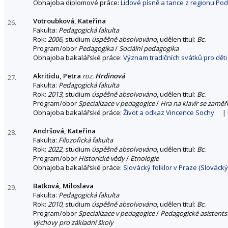
Obhajoba diplomové práce:
Lidové písně a tance z regionu Podlu
Votroubková, Kateřina
26.
Fakulta:
Pedagogická fakulta
Rok:
2006
, studium
úspěšně absolvováno
, udělen titul:
Bc.
Program/obor
Pedagogika
/
Sociální pedagogika
Obhajoba bakalářské práce:
Význam tradičních svátků pro děti 
Akritidu, Petra
roz.
Hrdinová
27.
Fakulta:
Pedagogická fakulta
Rok:
2013
, studium
úspěšně absolvováno
, udělen titul:
Bc.
Program/obor
Specializace v pedagogice
/
Hra na klavír se zamě
Obhajoba bakalářské práce:
Život a odkaz Vincence Sochy
|
Andršová, Kateřina
28.
Fakulta:
Filozofická fakulta
Rok:
2022
, studium
úspěšně absolvováno
, udělen titul:
Bc.
Program/obor
Historické vědy
/
Etnologie
Obhajoba bakalářské práce:
Slovácký folklor v Praze (Slováck
Baťková, Miloslava
29.
Fakulta:
Pedagogická fakulta
Rok:
2010
, studium
úspěšně absolvováno
, udělen titul:
Bc.
Program/obor
Specializace v pedagogice
/
Pedagogické asistentst
výchovy pro základní školy