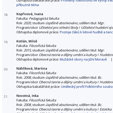
Obhajoba bakalářské práce:
Proměny folklorismu ve vývoji Va
příbuzné téma
Kopřivová, Ivana
18.
Fakulta:
Pedagogická fakulta
Rok:
2020
, studium
úspěšně absolvováno
, udělen titul:
Mgr.
Program/obor
Učitelství pro střední školy
/
Učitelství hudební vý
Obhajoba diplomové práce:
Postoje žáků k lidové hudbě a tan
Kotlán, Miloš
19.
Fakulta:
Filozofická fakulta
Rok:
2015
, studium
úspěšně absolvováno
, udělen titul:
Mgr.
Program/obor
Obecná teorie a dějiny umění a kultury
/
Hudební
Obhajoba diplomové práce:
Mužácké sbory na Jižní Moravě
Náhlíková, Martina
20.
Fakulta:
Filozofická fakulta
Rok:
2008
, studium
úspěšně absolvováno
, udělen titul:
Bc.
Program/obor
Obecná teorie a dějiny umění a kultury
/
Hudební
Obhajoba bakalářské práce:
Umělecký profil Folklórního soub
Novotná, Inka
21.
Fakulta:
Filozofická fakulta
Rok:
2008
, studium
úspěšně absolvováno
, udělen titul:
Bc.
Program/obor
Obecná teorie a dějiny umění a kultury
/
Estetika