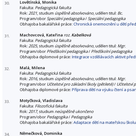
Lovětínská, Monika
30.
Fakulta:
Pedagogická fakulta
Rok:
2021
, studium
úspěšně absolvováno
, udělen titul:
Bc.
Program/obor
Speciální pedagogika
/
Speciální pedagogika
Obhajoba bakalářské práce:
Chronická onemocnění u dětí pře
Machovcová, Kateřina
roz.
Kabelková
31.
Fakulta:
Pedagogická fakulta
Rok:
2025
, studium
úspěšně absolvováno
, udělen titul:
Mgr.
Program/obor
Předškolní pedagogika
/
Předškolní pedagogika
Obhajoba diplomové práce:
Integrace vzdělávacích aktivit pře
Malá, Milena
32.
Fakulta:
Pedagogická fakulta
Rok:
2016
, studium
úspěšně absolvováno
, udělen titul:
Mgr.
Program/obor
Učitelství pro základní školy (pětileté)
/
Učitelství 
Obhajoba diplomové práce:
Příprava dětí na výuku čtení a psa
Motyčková, Vladislava
33.
Fakulta:
Filozofická fakulta
Rok:
2017
, studium
neúspěšně ukončeno
Program/obor
Pedagogika
/
Pedagogika
Obhajoba bakalářské práce:
Adaptace dětí na mateřskou škol
Němečková, Dominika
34.