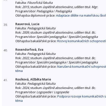
Fakulta:
Filozofická fakulta
Rok:
2015
, studium
úspěšně absolvováno
, udělen titul:
Mgr.
Program/obor
Pedagogika
/
Pedagogika
Obhajoba diplomové práce:
Adaptace dítěte na mateřskou ško
Rauerová, Lucie
39.
Fakulta:
Pedagogická fakulta
Rok:
2009
, studium
úspěšně absolvováno
, udělen titul:
Bc.
Program/obor
Speciální pedagogika
/
Speciální pedagogika
Obhajoba bakalářské práce:
Rozvoj komunikačních schopností
Rosendorfová, Eva
40.
Fakulta:
Pedagogická fakulta
Rok:
2022
, studium
úspěšně absolvováno
, udělen titul:
Bc.
Program/obor
Speciální pedagogika
/
Speciální pedagogika
Obhajoba bakalářské práce:
Narušená komunikační schopnost d
téma
Rosíková, Alžběta Marie
41.
Fakulta:
Pedagogická fakulta
Rok:
2024
, studium
úspěšně absolvováno
, udělen titul:
Bc.
Program/obor
Logopedie
/
Logopedie
Obhajoba bakalářské práce:
Podpora rozvoje komunikačních sc
téma