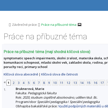
P
P
P
P
ř
ř
ř
ř
e
e
e
e
s
s
s
s
k
k
k
k
o
o
o
o
>
>
Závěrečné práce
Práce na příbuzné téma
č
č
č
č
i
i
i
i
Práce na příbuzné téma
t
t
t
t
n
n
n
n
a
a
a
a
h
h
o
p
Práce na příbuzné téma (mají shodná klíčová slova):
o
l
b
a
symptomatic speech impairments, skolni zralost, materska skola, sc
r
a
s
t
komunikacni schopnost, mladsi skolni vek, zakladni skola, rodina, p
n
v
a
i
poruchy reci, primary school
í
i
h
č
l
č
k
Klíčová slova abecedně
|
Klíčová slova dle četnosti
i
k
u
š
u
«
1
2
3
4
5
6
7
8
9
10
11
12
13
14
15
16
17
t
Bruknerová, Marie
u
1.
Fakulta:
Pedagogická fakulta
Rok:
2020
, studium
úspěšně absolvováno
, udělen titul:
Bc.
Program/obor
Speciální pedagogika
/
Speciální pedagogika
Obhajoba bakalářské práce:
Využití podpůrných materiálů u dě