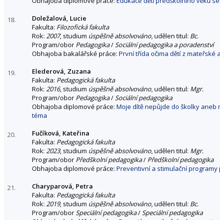
Obhajoba diplomové práce:
Edukace dětí předškolního věku 
Doležalová, Lucie
18.
Fakulta:
Filozofická fakulta
Rok:
2007
, studium
úspěšně absolvováno
, udělen titul:
Bc.
Program/obor
Pedagogika
/
Sociální pedagogika a poradenství
Obhajoba bakalářské práce:
První třída očima dětí z mateřské 
Elederová, Zuzana
19.
Fakulta:
Pedagogická fakulta
Rok:
2016
, studium
úspěšně absolvováno
, udělen titul:
Mgr.
Program/obor
Pedagogika
/
Sociální pedagogika
Obhajoba diplomové práce:
Moje dítě nepůjde do školky aneb 
téma
Fučíková, Kateřina
20.
Fakulta:
Pedagogická fakulta
Rok:
2023
, studium
úspěšně absolvováno
, udělen titul:
Mgr.
Program/obor
Předškolní pedagogika
/
Předškolní pedagogika
Obhajoba diplomové práce:
Preventivní a stimulační programy 
Charyparová, Petra
21.
Fakulta:
Pedagogická fakulta
Rok:
2019
, studium
úspěšně absolvováno
, udělen titul:
Bc.
Program/obor
Speciální pedagogika
/
Speciální pedagogika