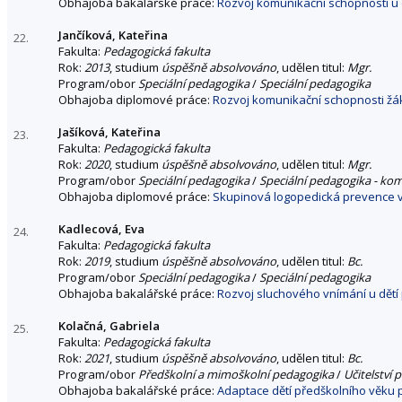
Obhajoba bakalářské práce:
Rozvoj komunikační schopnosti u 
Jančíková, Kateřina
22.
Fakulta:
Pedagogická fakulta
Rok:
2013
, studium
úspěšně absolvováno
, udělen titul:
Mgr.
Program/obor
Speciální pedagogika
/
Speciální pedagogika
Obhajoba diplomové práce:
Rozvoj komunikační schopnosti žáků
Jašíková, Kateřina
23.
Fakulta:
Pedagogická fakulta
Rok:
2020
, studium
úspěšně absolvováno
, udělen titul:
Mgr.
Program/obor
Speciální pedagogika
/
Speciální pedagogika - ko
Obhajoba diplomové práce:
Skupinová logopedická prevence v
Kadlecová, Eva
24.
Fakulta:
Pedagogická fakulta
Rok:
2019
, studium
úspěšně absolvováno
, udělen titul:
Bc.
Program/obor
Speciální pedagogika
/
Speciální pedagogika
Obhajoba bakalářské práce:
Rozvoj sluchového vnímání u dětí
Kolačná, Gabriela
25.
Fakulta:
Pedagogická fakulta
Rok:
2021
, studium
úspěšně absolvováno
, udělen titul:
Bc.
Program/obor
Předškolní a mimoškolní pedagogika
/
Učitelství 
Obhajoba bakalářské práce:
Adaptace dětí předškolního věku 