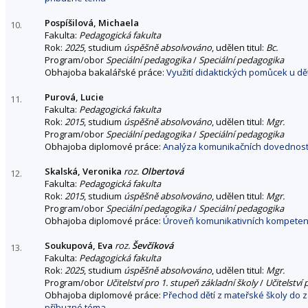
Pospíšilová, Michaela
10.
Fakulta:
Pedagogická fakulta
Rok:
2025
, studium
úspěšně absolvováno
, udělen titul:
Bc.
Program/obor
Speciální pedagogika
/
Speciální pedagogika
Obhajoba bakalářské práce:
Využití didaktických pomůcek u dětí
Purová, Lucie
11.
Fakulta:
Pedagogická fakulta
Rok:
2015
, studium
úspěšně absolvováno
, udělen titul:
Mgr.
Program/obor
Speciální pedagogika
/
Speciální pedagogika
Obhajoba diplomové práce:
Analýza komunikačních dovedností 
Skalská, Veronika
roz.
Olbertová
12.
Fakulta:
Pedagogická fakulta
Rok:
2015
, studium
úspěšně absolvováno
, udělen titul:
Mgr.
Program/obor
Speciální pedagogika
/
Speciální pedagogika
Obhajoba diplomové práce:
Úroveň komunikativních kompetencí
Soukupová, Eva
roz.
Ševčíková
13.
Fakulta:
Pedagogická fakulta
Rok:
2025
, studium
úspěšně absolvováno
, udělen titul:
Mgr.
Program/obor
Učitelství pro 1. stupeň základní školy
/
Učitelství
Obhajoba diplomové práce:
Přechod dětí z mateřské školy do 
příbuzné téma