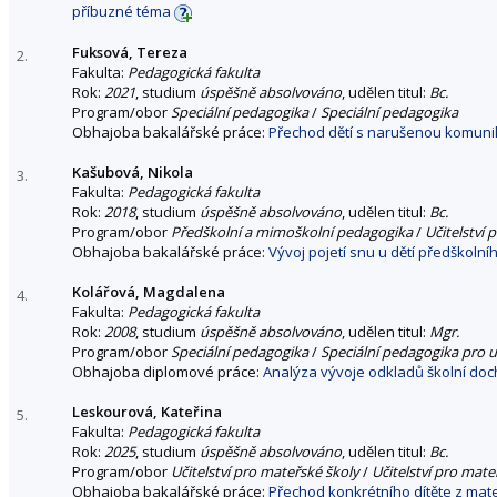
příbuzné téma
Fuksová, Tereza
2.
Fakulta:
Pedagogická fakulta
Rok:
2021
, studium
úspěšně absolvováno
, udělen titul:
Bc.
Program/obor
Speciální pedagogika
/
Speciální pedagogika
Obhajoba bakalářské práce:
Přechod dětí s narušenou komunik
Kašubová, Nikola
3.
Fakulta:
Pedagogická fakulta
Rok:
2018
, studium
úspěšně absolvováno
, udělen titul:
Bc.
Program/obor
Předškolní a mimoškolní pedagogika
/
Učitelství 
Obhajoba bakalářské práce:
Vývoj pojetí snu u dětí předškolní
Kolářová, Magdalena
4.
Fakulta:
Pedagogická fakulta
Rok:
2008
, studium
úspěšně absolvováno
, udělen titul:
Mgr.
Program/obor
Speciální pedagogika
/
Speciální pedagogika pro u
Obhajoba diplomové práce:
Analýza vývoje odkladů školní do
Leskourová, Kateřina
5.
Fakulta:
Pedagogická fakulta
Rok:
2025
, studium
úspěšně absolvováno
, udělen titul:
Bc.
Program/obor
Učitelství pro mateřské školy
/
Učitelství pro mate
Obhajoba bakalářské práce:
Přechod konkrétního dítěte z mat