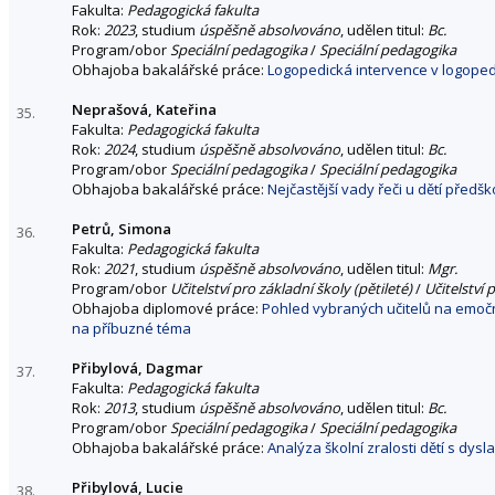
Fakulta:
Pedagogická fakulta
Rok:
2023
, studium
úspěšně absolvováno
, udělen titul:
Bc.
Program/obor
Speciální pedagogika
/
Speciální pedagogika
Obhajoba bakalářské práce:
Logopedická intervence v logoped
Neprašová, Kateřina
35.
Fakulta:
Pedagogická fakulta
Rok:
2024
, studium
úspěšně absolvováno
, udělen titul:
Bc.
Program/obor
Speciální pedagogika
/
Speciální pedagogika
Obhajoba bakalářské práce:
Nejčastější vady řeči u dětí předš
Petrů, Simona
36.
Fakulta:
Pedagogická fakulta
Rok:
2021
, studium
úspěšně absolvováno
, udělen titul:
Mgr.
Program/obor
Učitelství pro základní školy (pětileté)
/
Učitelství 
Obhajoba diplomové práce:
Pohled vybraných učitelů na emoční
na příbuzné téma
Přibylová, Dagmar
37.
Fakulta:
Pedagogická fakulta
Rok:
2013
, studium
úspěšně absolvováno
, udělen titul:
Bc.
Program/obor
Speciální pedagogika
/
Speciální pedagogika
Obhajoba bakalářské práce:
Analýza školní zralosti dětí s dyslal
Přibylová, Lucie
38.