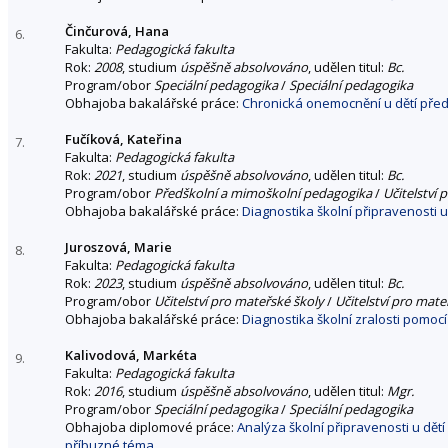
Činčurová, Hana
6.
Fakulta:
Pedagogická fakulta
Rok:
2008
, studium
úspěšně absolvováno
, udělen titul:
Bc.
Program/obor
Speciální pedagogika
/
Speciální pedagogika
Obhajoba bakalářské práce:
Chronická onemocnění u dětí pře
Fučíková, Kateřina
7.
Fakulta:
Pedagogická fakulta
Rok:
2021
, studium
úspěšně absolvováno
, udělen titul:
Bc.
Program/obor
Předškolní a mimoškolní pedagogika
/
Učitelství 
Obhajoba bakalářské práce:
Diagnostika školní připravenosti 
Juroszová, Marie
8.
Fakulta:
Pedagogická fakulta
Rok:
2023
, studium
úspěšně absolvováno
, udělen titul:
Bc.
Program/obor
Učitelství pro mateřské školy
/
Učitelství pro mate
Obhajoba bakalářské práce:
Diagnostika školní zralosti pomocí
Kalivodová, Markéta
9.
Fakulta:
Pedagogická fakulta
Rok:
2016
, studium
úspěšně absolvováno
, udělen titul:
Mgr.
Program/obor
Speciální pedagogika
/
Speciální pedagogika
Obhajoba diplomové práce:
Analýza školní připravenosti u dět
příbuzné téma