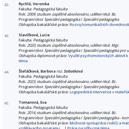
Rychlá, Veronika
42.
Fakulta:
Pedagogická fakulta
Rok:
2009
, studium
úspěšně absolvováno
, udělen titul:
Bc.
Program/obor
Speciální pedagogika
/
Speciální pedagogika
Obhajoba bakalářské práce:
Rozvoj komunikačních dovedností 
Slavíčková, Lucie
43.
Fakulta:
Pedagogická fakulta
Rok:
2020
, studium
úspěšně absolvováno
, udělen titul:
Mgr.
Program/obor
Speciální pedagogika
/
Speciální pedagogika pro u
Obhajoba diplomové práce:
Využití psychomotorických aktivit k
téma
Štefáčková, Barbora
roz.
Sobotková
44.
Fakulta:
Pedagogická fakulta
Rok:
2023
, studium
úspěšně absolvováno
, udělen titul:
Bc.
Program/obor
Speciální pedagogika
/
Speciální pedagogika
Obhajoba bakalářské práce:
Logopedická intervence v mateřs
Tomanová, Eva
45.
Fakulta:
Pedagogická fakulta
Rok:
2014
, studium
úspěšně absolvováno
, udělen titul:
Bc.
Program/obor
Speciální pedagogika
/
Speciální pedagogika - ko
Obhajoba bakalářské práce:
Možnosti spolupráce rodičů a mate
vzdělávacího programu
|
Práce na příbuzné téma