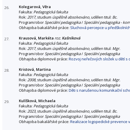
Kolegarová, Věra
26.
Fakulta:
Pedagogická fakulta
Rok:
2017
, studium
úspěšně absolvováno
, udělen titul:
Bc.
Program/obor
Speciální pedagogika
/
Speciální pedagogika - ko
Obhajoba bakalářské práce:
Sluchová percepce u předškolních
Krausová, Markéta
roz.
Kašníková
27.
Fakulta:
Pedagogická fakulta
Rok:
2017
, studium
úspěšně absolvováno
, udělen titul:
Mgr.
Program/obor
Speciální pedagogika
/
Speciální pedagogika
Obhajoba diplomové práce:
Rozvoj neřečových složek u dětí s 
Kristová, Martina
28.
Fakulta:
Pedagogická fakulta
Rok:
2008
, studium
úspěšně absolvováno
, udělen titul:
Mgr.
Program/obor
Speciální pedagogika
/
Speciální pedagogika
Obhajoba diplomové práce:
Děti s narušenou komunikační scho
Kulíšková, Michaela
29.
Fakulta:
Pedagogická fakulta
Rok:
2023
, studium
úspěšně absolvováno
, udělen titul:
Bc.
Program/obor
Speciální pedagogika
/
Speciální pedagogika
Obhajoba bakalářské práce:
Realizace logopedické prevence 