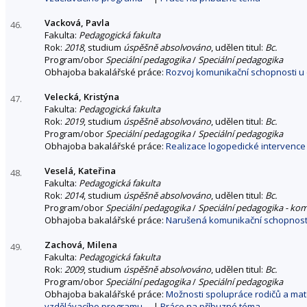
Vacková, Pavla
46.
Fakulta:
Pedagogická fakulta
Rok:
2018
, studium
úspěšně absolvováno
, udělen titul:
Bc.
Program/obor
Speciální pedagogika
/
Speciální pedagogika
Obhajoba bakalářské práce:
Rozvoj komunikační schopnosti u d
Velecká, Kristýna
47.
Fakulta:
Pedagogická fakulta
Rok:
2019
, studium
úspěšně absolvováno
, udělen titul:
Bc.
Program/obor
Speciální pedagogika
/
Speciální pedagogika
Obhajoba bakalářské práce:
Realizace logopedické intervence 
Veselá, Kateřina
48.
Fakulta:
Pedagogická fakulta
Rok:
2014
, studium
úspěšně absolvováno
, udělen titul:
Bc.
Program/obor
Speciální pedagogika
/
Speciální pedagogika - ko
Obhajoba bakalářské práce:
Narušená komunikační schopnost j
Zachová, Milena
49.
Fakulta:
Pedagogická fakulta
Rok:
2009
, studium
úspěšně absolvováno
, udělen titul:
Bc.
Program/obor
Speciální pedagogika
/
Speciální pedagogika
Obhajoba bakalářské práce:
Možnosti spolupráce rodičů a mate
vzdělávacího programu
|
Práce na příbuzné téma