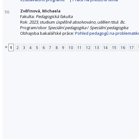
Zvěřinová, Michaela
50.
Fakulta:
Pedagogická fakulta
Rok:
2023
, studium
úspěšně absolvováno
, udělen titul:
Bc.
Program/obor
Speciální pedagogika
/
Speciální pedagogika
Obhajoba bakalářské práce:
Pohled pedagogů na problematiku
«
1
2
3
4
5
6
7
8
9
10
11
12
13
14
15
16
17