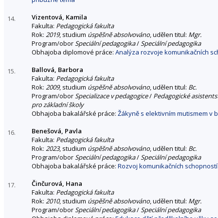
Vizentová, Kamila
14.
Fakulta:
Pedagogická fakulta
Rok:
2019
, studium
úspěšně absolvováno
, udělen titul:
Mgr.
Program/obor
Speciální pedagogika
/
Speciální pedagogika
Obhajoba diplomové práce:
Analýza rozvoje komunikačních sch
Ballová, Barbora
15.
Fakulta:
Pedagogická fakulta
Rok:
2009
, studium
úspěšně absolvováno
, udělen titul:
Bc.
Program/obor
Specializace v pedagogice
/
Pedagogické asistentst
pro základní školy
Obhajoba bakalářské práce:
Žákyně s elektivním mutismem v b
Benešová, Pavla
16.
Fakulta:
Pedagogická fakulta
Rok:
2023
, studium
úspěšně absolvováno
, udělen titul:
Bc.
Program/obor
Speciální pedagogika
/
Speciální pedagogika
Obhajoba bakalářské práce:
Rozvoj komunikačních schopností 
Činčurová, Hana
17.
Fakulta:
Pedagogická fakulta
Rok:
2010
, studium
úspěšně absolvováno
, udělen titul:
Mgr.
Program/obor
Speciální pedagogika
/
Speciální pedagogika