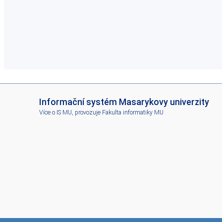
I
Informační systém Masarykovy univerzity
S
Více o IS MU
, provozuje
Fakulta informatiky MU
M
U