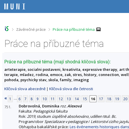
P
P
P
P
ř
ř
ř
ř
e
e
e
e
s
s
s
s
k
k
k
k
o
o
o
o
>
>
Závěrečné práce
Práce na příbuzné téma
č
č
č
č
i
i
i
i
Práce na příbuzné téma
t
t
t
t
n
n
n
n
a
a
a
a
h
h
o
p
Práce na příbuzné téma (mají shodná klíčová slova):
o
l
b
a
arteterapie, socialni postaveni, kreativita, expressive therapy, art th
r
a
s
t
terapie, mladez, rodina, emoce, zak, stres, history, connection, well,
n
v
a
i
pohoda, psychicky stav, skola, family, imaging
í
i
h
č
l
č
k
Klíčová slova abecedně
|
Klíčová slova dle četnosti
i
k
u
š
u
«
…
1
6
7
8
9
10
11
12
13
14
15
16
17
18
19
20
t
Dobrovolná, Dominika
roz.
Alexová
u
751.
Fakulta:
Pedagogická fakulta
Rok:
2019
, studium
úspěšně absolvováno
, udělen titul:
Bc.
Program/obor
Specializace v pedagogice
/
Lektorství cizího jazyk
Obhajoba bakalářské práce:
Les événements historiques dans 