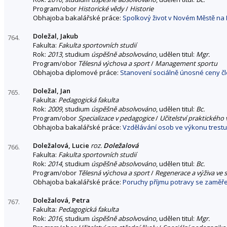
Program/obor
Historické vědy
/
Historie
Obhajoba bakalářské práce:
Spolkový život v Novém Městě na M
Doležal, Jakub
764.
Fakulta:
Fakulta sportovních studií
Rok:
2013
, studium
úspěšně absolvováno
, udělen titul:
Mgr.
Program/obor
Tělesná výchova a sport
/
Management sportu
Obhajoba diplomové práce:
Stanovení sociálně únosné ceny č
Doležal, Jan
765.
Fakulta:
Pedagogická fakulta
Rok:
2009
, studium
úspěšně absolvováno
, udělen titul:
Bc.
Program/obor
Specializace v pedagogice
/
Učitelství praktického
Obhajoba bakalářské práce:
Vzdělávání osob ve výkonu trest
Doležalová, Lucie
roz.
Doležalová
766.
Fakulta:
Fakulta sportovních studií
Rok:
2014
, studium
úspěšně absolvováno
, udělen titul:
Bc.
Program/obor
Tělesná výchova a sport
/
Regenerace a výživa ve 
Obhajoba bakalářské práce:
Poruchy příjmu potravy se zaměřen
Doležalová, Petra
767.
Fakulta:
Pedagogická fakulta
Rok:
2016
, studium
úspěšně absolvováno
, udělen titul:
Mgr.