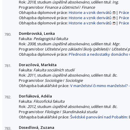
Rok:
2018
, studium
úspěšně absolvováno
, udělen titul:
Ing.
Program/obor
Finance a účetnictví
/
Finance
Obhajoba diplomové práce:
Historie a vznik derivátů
|
Práce
Obhajoba diplomové práce:
Historie a vznik derivátů
|
Práce
Obhajoba diplomové práce:
Historie a vznik derivátů
|
Práce
Dombrovská, Lenka
780.
Fakulta:
Pedagogická fakulta
Rok:
2008
, studium
úspěšně absolvováno
, udělen titul:
Mgr.
Program/obor
Učitelství pro základní školy (pětileté)
/
Učitelství 
Obhajoba diplomové práce:
Přednosti a nedostatky domácího vz
Dorazilová, Markéta
781.
Fakulta:
Fakulta sociálních studií
Rok:
2011
, studium
úspěšně absolvováno
, udělen titul:
Bc.
Program/obor
Sociologie
/
Sociologie
Obhajoba bakalářské práce:
V manželství či mimo manželství? -
Dorňáková, Adéla
782.
Fakulta:
Filozofická fakulta
Rok:
2012
, studium
úspěšně absolvováno
, udělen titul:
Bc.
Program/obor
Filologie
/
Skandinávská studia
Obhajoba bakalářské práce:
Švédské panování nad Pobaltím: E
Dosedlová, Zuzana
783.