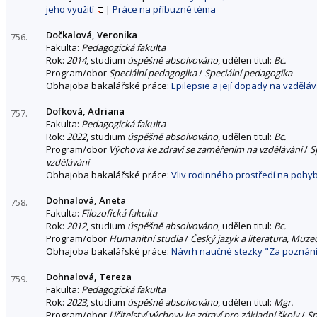
jeho využití
|
Práce na příbuzné téma
Dočkalová, Veronika
756.
Fakulta:
Pedagogická fakulta
Rok:
2014
, studium
úspěšně absolvováno
, udělen titul:
Bc.
Program/obor
Speciální pedagogika
/
Speciální pedagogika
Obhajoba bakalářské práce:
Epilepsie a její dopady na vzděláv
Dofková, Adriana
757.
Fakulta:
Pedagogická fakulta
Rok:
2022
, studium
úspěšně absolvováno
, udělen titul:
Bc.
Program/obor
Výchova ke zdraví se zaměřením na vzdělávání
/
S
vzdělávání
Obhajoba bakalářské práce:
Vliv rodinného prostředí na pohyb
Dohnalová, Aneta
758.
Fakulta:
Filozofická fakulta
Rok:
2012
, studium
úspěšně absolvováno
, udělen titul:
Bc.
Program/obor
Humanitní studia
/
Český jazyk a literatura
,
Muzeo
Obhajoba bakalářské práce:
Návrh naučné stezky "Za poznání
Dohnalová, Tereza
759.
Fakulta:
Pedagogická fakulta
Rok:
2023
, studium
úspěšně absolvováno
, udělen titul:
Mgr.
Program/obor
Učitelství výchovy ke zdraví pro základní školy
/
Sp