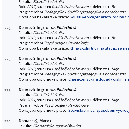
Fakulta:
Filozofická fakulta
Rok:
2017
, studium
úspěšně absolvováno
, udělen titul:
Bc.
Program/obor
Pedagogika
/
Sociální pedagogika a poradenství
Obhajoba bakalářské práce:
Soužití ve vícegenerační rodině 
Dolinová, Ingrid
roz.
Pollachová
776.
Fakulta:
Filozofická fakulta
Rok:
2019
, studium
úspěšně absolvováno
, udělen titul:
Bc.
Program/obor
Psychologie
/
Psychologie
Obhajoba bakalářské práce:
Klima školní třídy na státních a n
Dolinová, Ingrid
roz.
Pollachová
777.
Fakulta:
Filozofická fakulta
Rok:
2019
, studium
úspěšně absolvováno
, udělen titul:
Mgr.
Program/obor
Pedagogika
/
Sociální pedagogika a poradenství
Obhajoba diplomové práce:
Charakteristiky a dopady diskrim
Dolinová, Ingrid
roz.
Pollachová
778.
Fakulta:
Filozofická fakulta
Rok:
2021
, studium
úspěšně absolvováno
, udělen titul:
Mgr.
Program/obor
Psychologie
/
Psychologie
Obhajoba diplomové práce:
Souvislost mezi způsobem výchovy 
Domanský, Marek
779.
Fakulta:
Ekonomicko-správní fakulta