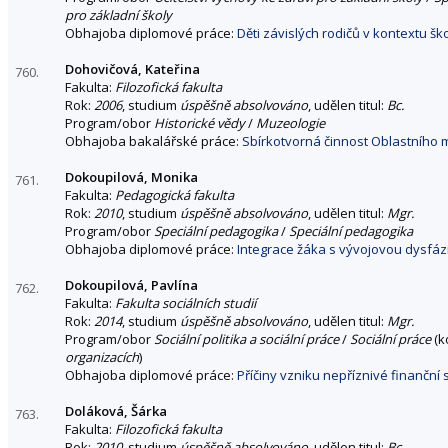
pro základní školy
Obhajoba diplomové práce:
Děti závislých rodičů v kontextu šk
Dohovičová, Kateřina
760.
Fakulta:
Filozofická fakulta
Rok:
2006
, studium
úspěšně absolvováno
, udělen titul:
Bc.
Program/obor
Historické vědy
/
Muzeologie
Obhajoba bakalářské práce:
Sbírkotvorná činnost Oblastního 
Dokoupilová, Monika
761.
Fakulta:
Pedagogická fakulta
Rok:
2010
, studium
úspěšně absolvováno
, udělen titul:
Mgr.
Program/obor
Speciální pedagogika
/
Speciální pedagogika
Obhajoba diplomové práce:
Integrace žáka s vývojovou dysfázi
Dokoupilová, Pavlína
762.
Fakulta:
Fakulta sociálních studií
Rok:
2014
, studium
úspěšně absolvováno
, udělen titul:
Mgr.
Program/obor
Sociální politika a sociální práce
/
Sociální práce
(k
organizacích
)
Obhajoba diplomové práce:
Příčiny vzniku nepříznivé finanční
Doláková, Šárka
763.
Fakulta:
Filozofická fakulta
Rok:
2010
, studium
úspěšně absolvováno
, udělen titul:
Bc.