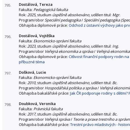
Dostálová, Tereza
795.
Fakulta:
Pedagogická fakulta
Rok:
2025
, studium
úspěšně absolvováno
, udělen titul:
Mgr.
Program/obor
Speciální pedagogika
/
Speciální pedagogika (Spec
Obhajoba diplomové práce:
Odchod z ústavní výchovy jako prv
Dostálová, Vojtěška
796.
Fakulta:
Ekonomicko-správní fakulta
Rok:
2023
, studium
úspěšně absolvováno
, udělen titul:
Ing.
Program/obor
Veřejná ekonomika a správa
/
Veřejná ekonomika 
Obhajoba diplomové práce:
Citlivost finanční podpory rodin n
příbuzné téma
Došková, Lucie
797.
Fakulta:
Ekonomicko-správní fakulta
Rok:
2010
, studium
úspěšně absolvováno
, udělen titul:
Bc.
Program/obor
Hospodářská politika a správa
/
Veřejná ekonomik
Obhajoba bakalářské práce:
Jak ČR podporuje rodiny s dětmi? 
Doubková, Veronika
798.
Fakulta:
Právnická fakulta
Rok:
2017
, studium
úspěšně absolvováno
, udělen titul:
Bc.
Program/obor
Veřejná správa
/
Teorie a praxe trestního a správ
Obhajoba bakalářské práce:
Trestní právo mladistvých - histor