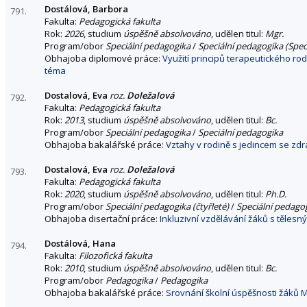
Dostálová, Barbora
791.
Fakulta:
Pedagogická fakulta
Rok:
2026
, studium
úspěšně absolvováno
, udělen titul:
Mgr.
Program/obor
Speciální pedagogika
/
Speciální pedagogika (Spec
Obhajoba diplomové práce:
Využití principů terapeutického rod
téma
Dostalová, Eva
roz.
Doležalová
792.
Fakulta:
Pedagogická fakulta
Rok:
2013
, studium
úspěšně absolvováno
, udělen titul:
Bc.
Program/obor
Speciální pedagogika
/
Speciální pedagogika
Obhajoba bakalářské práce:
Vztahy v rodině s jedincem se zd
Dostalová, Eva
roz.
Doležalová
793.
Fakulta:
Pedagogická fakulta
Rok:
2020
, studium
úspěšně absolvováno
, udělen titul:
Ph.D.
Program/obor
Speciální pedagogika (čtyřleté)
/
Speciální pedago
Obhajoba disertační práce:
Inkluzivní vzdělávání žáků s těles
Dostálová, Hana
794.
Fakulta:
Filozofická fakulta
Rok:
2010
, studium
úspěšně absolvováno
, udělen titul:
Bc.
Program/obor
Pedagogika
/
Pedagogika
Obhajoba bakalářské práce:
Srovnání školní úspěšnosti žáků Mo