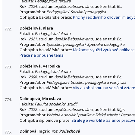
Fakulta:
Pedagogická fakulta
Rok:
2024
, studium
úspěšně absolvováno
, udělen titul:
Bc.
Program/obor
Pedagogika
/
Sociální pedagogika
Obhajoba bakalářské práce:
Příčiny recidivního chování mladý
Doleželová, Klára
772.
Fakulta:
Pedagogická fakulta
Rok:
2021
, studium
úspěšně absolvováno
, udělen titul:
Bc.
Program/obor
Speciální pedagogika
/
Speciální pedagogika
Obhajoba bakalářské práce:
Možnosti využití výukové aplikac
Práce na příbuzné téma
Doleželová, Veronika
773.
Fakulta:
Pedagogická fakulta
Rok:
2006
, studium
úspěšně absolvováno
, udělen titul:
Bc.
Program/obor
Pedagogika
/
Sociální pedagogika a volný čas
Obhajoba bakalářské práce:
Vliv alkoholismu na sociální vztah
Dolinajová, Miroslava
774.
Fakulta:
Fakulta sociálních studií
Rok:
2022
, studium
úspěšně absolvováno
, udělen titul:
Mgr.
Program/obor
Veřejná a sociální politika a lidské zdroje
/
Personá
Obhajoba diplomové práce:
Stratégie work-life balance pracovn
Dolinová, Ingrid
roz.
Pollachová
775.