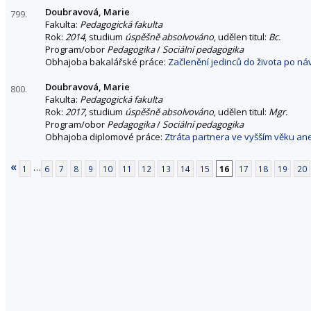
Doubravová, Marie
799.
Fakulta:
Pedagogická fakulta
Rok:
2014
, studium
úspěšně absolvováno
, udělen titul:
Bc.
Program/obor
Pedagogika
/
Sociální pedagogika
Obhajoba bakalářské práce:
Začlenění jedinců do života po ná
Doubravová, Marie
800.
Fakulta:
Pedagogická fakulta
Rok:
2017
, studium
úspěšně absolvováno
, udělen titul:
Mgr.
Program/obor
Pedagogika
/
Sociální pedagogika
Obhajoba diplomové práce:
Ztráta partnera ve vyšším věku ane
«
…
1
6
7
8
9
10
11
12
13
14
15
16
17
18
19
20