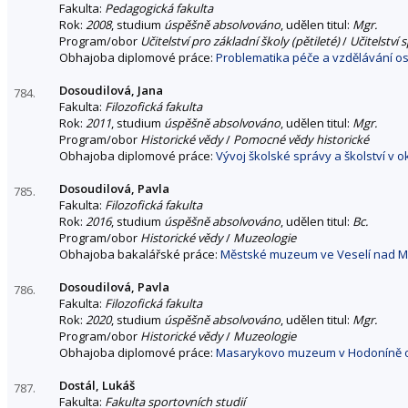
Fakulta:
Pedagogická fakulta
Rok:
2008
, studium
úspěšně absolvováno
, udělen titul:
Mgr.
Program/obor
Učitelství pro základní školy (pětileté)
/
Učitelství 
Obhajoba diplomové práce:
Problematika péče a vzdělávání o
Dosoudilová, Jana
784.
Fakulta:
Filozofická fakulta
Rok:
2011
, studium
úspěšně absolvováno
, udělen titul:
Mgr.
Program/obor
Historické vědy
/
Pomocné vědy historické
Obhajoba diplomové práce:
Vývoj školské správy a školství v o
Dosoudilová, Pavla
785.
Fakulta:
Filozofická fakulta
Rok:
2016
, studium
úspěšně absolvováno
, udělen titul:
Bc.
Program/obor
Historické vědy
/
Muzeologie
Obhajoba bakalářské práce:
Městské muzeum ve Veselí nad M
Dosoudilová, Pavla
786.
Fakulta:
Filozofická fakulta
Rok:
2020
, studium
úspěšně absolvováno
, udělen titul:
Mgr.
Program/obor
Historické vědy
/
Muzeologie
Obhajoba diplomové práce:
Masarykovo muzeum v Hodoníně od
Dostál, Lukáš
787.
Fakulta:
Fakulta sportovních studií