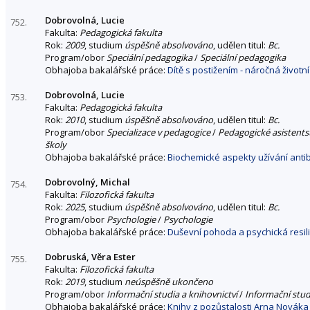
Dobrovolná, Lucie
752.
Fakulta:
Pedagogická fakulta
Rok:
2009
, studium
úspěšně absolvováno
, udělen titul:
Bc.
Program/obor
Speciální pedagogika
/
Speciální pedagogika
Obhajoba bakalářské práce:
Dítě s postižením - náročná životn
Dobrovolná, Lucie
753.
Fakulta:
Pedagogická fakulta
Rok:
2010
, studium
úspěšně absolvováno
, udělen titul:
Bc.
Program/obor
Specializace v pedagogice
/
Pedagogické asistentst
školy
Obhajoba bakalářské práce:
Biochemické aspekty užívání antib
Dobrovolný, Michal
754.
Fakulta:
Filozofická fakulta
Rok:
2025
, studium
úspěšně absolvováno
, udělen titul:
Bc.
Program/obor
Psychologie
/
Psychologie
Obhajoba bakalářské práce:
Duševní pohoda a psychická resilie
Dobruská, Věra Ester
755.
Fakulta:
Filozofická fakulta
Rok:
2019
, studium
neúspěšně ukončeno
Program/obor
Informační studia a knihovnictví
/
Informační stud
Obhajoba bakalářské práce:
Knihy z pozůstalosti Arna Nováka