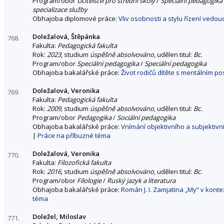
Program/obor
Učitelství pro střední školy
/
Speciální pedagogika 
specializace služby
Obhajoba diplomové práce:
Vliv osobnosti a stylu řízení vedo
Doležalová, Štěpánka
768.
Fakulta:
Pedagogická fakulta
Rok:
2023
, studium
úspěšně absolvováno
, udělen titul:
Bc.
Program/obor
Speciální pedagogika
/
Speciální pedagogika
Obhajoba bakalářské práce:
Život rodičů dítěte s mentálním p
Doležalová, Veronika
769.
Fakulta:
Pedagogická fakulta
Rok:
2009
, studium
úspěšně absolvováno
, udělen titul:
Bc.
Program/obor
Pedagogika
/
Sociální pedagogika
Obhajoba bakalářské práce:
Vnímání objektivního a subjekti
|
Práce na příbuzné téma
Doležalová, Veronika
770.
Fakulta:
Filozofická fakulta
Rok:
2016
, studium
úspěšně absolvováno
, udělen titul:
Bc.
Program/obor
Filologie
/
Ruský jazyk a literatura
Obhajoba bakalářské práce:
Román J. I. Zamjatina „My“ v konte
téma
Doležel, Miloslav
771.