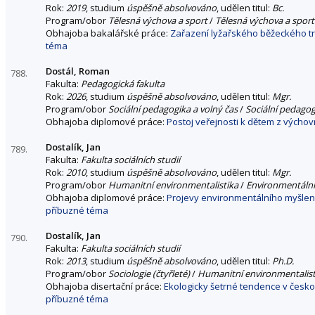
Rok:
2019
, studium
úspěšně absolvováno
, udělen titul:
Bc.
Program/obor
Tělesná výchova a sport
/
Tělesná výchova a sport
Obhajoba bakalářské práce:
Zařazení lyžařského běžeckého t
téma
Dostál, Roman
788.
Fakulta:
Pedagogická fakulta
Rok:
2026
, studium
úspěšně absolvováno
, udělen titul:
Mgr.
Program/obor
Sociální pedagogika a volný čas
/
Sociální pedagog
Obhajoba diplomové práce:
Postoj veřejnosti k dětem z výcho
Dostalík, Jan
789.
Fakulta:
Fakulta sociálních studií
Rok:
2010
, studium
úspěšně absolvováno
, udělen titul:
Mgr.
Program/obor
Humanitní environmentalistika
/
Environmentální
Obhajoba diplomové práce:
Projevy environmentálního myšlení v
příbuzné téma
Dostalík, Jan
790.
Fakulta:
Fakulta sociálních studií
Rok:
2013
, studium
úspěšně absolvováno
, udělen titul:
Ph.D.
Program/obor
Sociologie (čtyřleté)
/
Humanitní environmentalist
Obhajoba disertační práce:
Ekologicky šetrné tendence v česk
příbuzné téma