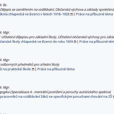
ul:
Bc.
Dějepis se zaměřením na vzdělávání
,
Občanská výchova a základy společens
kola chlapecká ve Bzenci v letech 1918–1928
|
Práce na příbuzné téma
ul:
Mgr.
/
Učitelství dějepisu pro základní školy
,
Učitelství občanské výchovy pro zákla
šťanské školy chlapecké ve Bzenci do roku 1939
|
Práce na příbuzné té
ul:
Mgr.
ví odborných předmětů pro střední školy
D na praktické škole
|
Práce na příbuzné téma
ul:
Mgr.
gogika (Specializace 4 - mentální postižení a poruchy autistického spektra)
pracovníků na vzdělávání žáků se specifickými poruchami chování na ZŠ