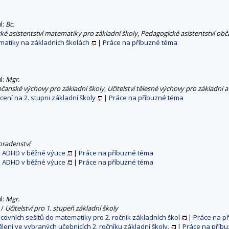
ul:
Bc.
ké asistentství matematiky pro základní školy
,
Pedagogické asistentství obč
matiky na základních školách
|
Práce na příbuzné téma
ul:
Mgr.
občanské výchovy pro základní školy
,
Učitelství tělesné výchovy pro základní a
ní na 2. stupni základní školy
|
Práce na příbuzné téma
oradenství
s ADHD v běžné výuce
|
Práce na příbuzné téma
s ADHD v běžné výuce
|
Práce na příbuzné téma
ul:
Mgr.
/
Učitelství pro 1. stupeň základní školy
covních sešitů do matematiky pro 2. ročník základních škol
|
Práce na p
ení ve vybraných učebnicích 2. ročníku základní školy.
|
Práce na příb