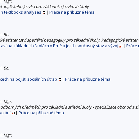
ul:
Mgr.
ví anglického jazyka pro základní a jazykové školy
sh textbooks analyses
|
Práce na příbuzné téma
ul:
Bc.
é asistentství speciální pedagogiky pro základní školy
,
Pedagogické asistent
ví na základních školách v Brně a jejich současný stav a vývoj
|
Práce 
ul:
Bc.
ětech na bojišti sociálních útrap
|
Práce na příbuzné téma
ul:
Mgr.
í odborných předmětů pro základní a střední školy - specializace obchod a s
volání
|
Práce na příbuzné téma
ul:
Mgr.