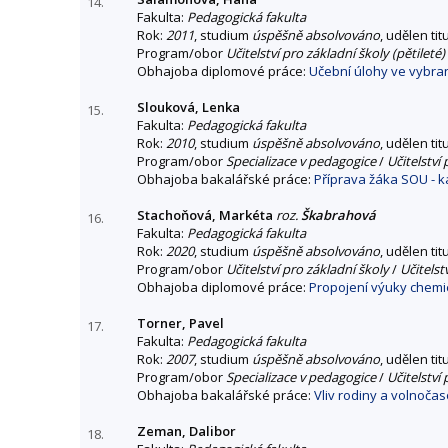
14.
Fakulta:
Pedagogická fakulta
Rok:
2011
, studium
úspěšně absolvováno
, udělen tit
Program/obor
Učitelství pro základní školy (pětileté)
Obhajoba diplomové práce:
Učební úlohy ve vybran
Slouková, Lenka
15.
Fakulta:
Pedagogická fakulta
Rok:
2010
, studium
úspěšně absolvováno
, udělen tit
Program/obor
Specializace v pedagogice
/
Učitelství
Obhajoba bakalářské práce:
Příprava žáka SOU - 
Stachoňová, Markéta
roz.
Škabrahová
16.
Fakulta:
Pedagogická fakulta
Rok:
2020
, studium
úspěšně absolvováno
, udělen tit
Program/obor
Učitelství pro základní školy
/
Učitelst
Obhajoba diplomové práce:
Propojení výuky chemie
Torner, Pavel
17.
Fakulta:
Pedagogická fakulta
Rok:
2007
, studium
úspěšně absolvováno
, udělen tit
Program/obor
Specializace v pedagogice
/
Učitelství
Obhajoba bakalářské práce:
Vliv rodiny a volnoča
Zeman, Dalibor
18.