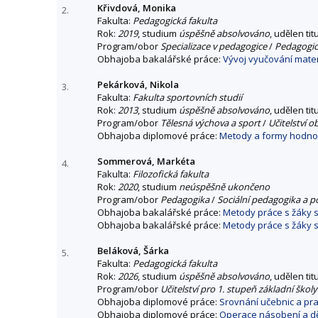
Křivdová, Monika
2.
Fakulta:
Pedagogická fakulta
Rok:
2019
, studium
úspěšně absolvováno
, udělen tit
Program/obor
Specializace v pedagogice
/
Pedagogic
Obhajoba bakalářské práce:
Vývoj vyučování mate
Pekárková, Nikola
3.
Fakulta:
Fakulta sportovních studií
Rok:
2013
, studium
úspěšně absolvováno
, udělen tit
Program/obor
Tělesná výchova a sport
/
Učitelství 
Obhajoba diplomové práce:
Metody a formy hodnoce
Sommerová, Markéta
4.
Fakulta:
Filozofická fakulta
Rok:
2020
, studium
neúspěšně ukončeno
Program/obor
Pedagogika
/
Sociální pedagogika a p
Obhajoba bakalářské práce:
Metody práce s žáky 
Obhajoba bakalářské práce:
Metody práce s žáky 
Beláková, Šárka
5.
Fakulta:
Pedagogická fakulta
Rok:
2026
, studium
úspěšně absolvováno
, udělen tit
Program/obor
Učitelství pro 1. stupeň základní školy
Obhajoba diplomové práce:
Srovnání učebnic a pra
Obhajoba diplomové práce:
Operace násobení a děl