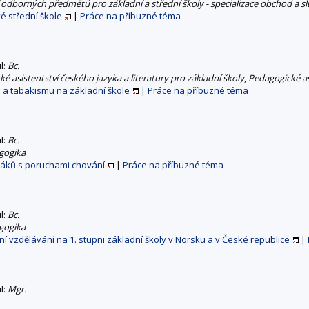
í odborných předmětů pro základní a střední školy - specializace obchod a s
é střední škole
|
Práce na příbuzné téma
ul:
Bc.
é asistentství českého jazyka a literatury pro základní školy
,
Pedagogické as
 a tabakismu na základní škole
|
Práce na příbuzné téma
ul:
Bc.
gogika
žáků s poruchami chování
|
Práce na příbuzné téma
ul:
Bc.
gogika
í vzdělávání na 1. stupni základní školy v Norsku a v České republice
|
ul:
Mgr.