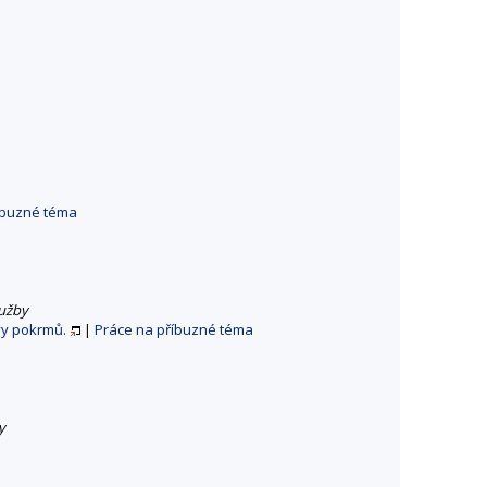
íbuzné téma
lužby
vy pokrmů.
|
Práce na příbuzné téma
y