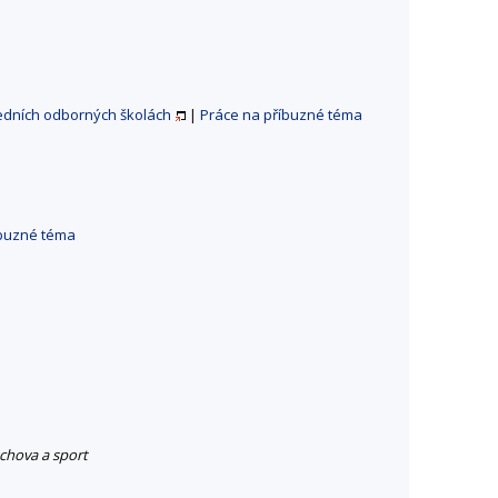
edních odborných školách
|
Práce na příbuzné téma
íbuzné téma
chova a sport