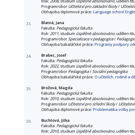
Rok:
2008
, studium
úspěšně absolvováno
, udělen tit
Program/obor
Učitelství pro základní školy
/
Učitelst
Obhajoba diplomové práce:
Language school Engli
Blatná, Jana
23.
Fakulta:
Pedagogická fakulta
Rok:
2011
, studium
úspěšně absolvováno
, udělen tit
Program/obor
Specializace v pedagogice
/
Pedagogick
Obhajoba bakalářské práce:
Programy podpory zdra
Brabec, Josef
24.
Fakulta:
Pedagogická fakulta
Rok:
2022
, studium
úspěšně absolvováno
, udělen tit
Program/obor
Pedagogika
/
Sociální pedagogika
Obhajoba bakalářské práce:
O učitelích, rodině a d
Brožová, Magda
25.
Fakulta:
Pedagogická fakulta
Rok:
2010
, studium
úspěšně absolvováno
, udělen tit
Program/obor
Učitelství pro střední školy
/
Učitelstv
Obhajoba diplomové práce:
Problematika volby po
Buchtová, Jitka
26.
Fakulta:
Pedagogická fakulta
Rok:
2010
, studium
úspěšně absolvováno
, udělen tit