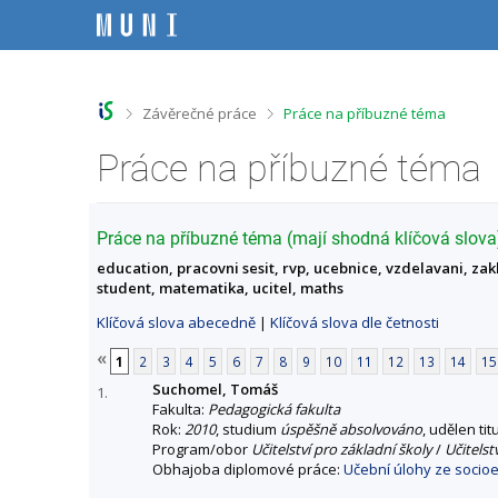
P
P
P
P
ř
ř
ř
ř
e
e
e
e
s
s
s
s
k
k
k
k
o
o
o
o
>
>
Závěrečné práce
Práce na příbuzné téma
č
č
č
č
i
i
i
i
Práce na příbuzné téma
t
t
t
t
n
n
n
n
a
a
a
a
h
h
o
p
Práce na příbuzné téma (mají shodná klíčová slova
o
l
b
a
education, pracovni sesit, rvp, ucebnice, vzdelavani, zak
r
a
s
t
student, matematika, ucitel, maths
n
v
a
i
í
i
h
č
Klíčová slova abecedně
|
Klíčová slova dle četnosti
l
č
k
i
k
u
«
1
2
3
4
5
6
7
8
9
10
11
12
13
14
15
š
u
Suchomel, Tomáš
t
1.
Fakulta:
Pedagogická fakulta
u
Rok:
2010
, studium
úspěšně absolvováno
, udělen tit
Program/obor
Učitelství pro základní školy
/
Učitelst
Obhajoba diplomové práce:
Učební úlohy ze socioe