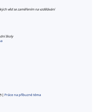
kých věd se zaměřením na vzdělávání
dní školy
ma
|
Práce na příbuzné téma