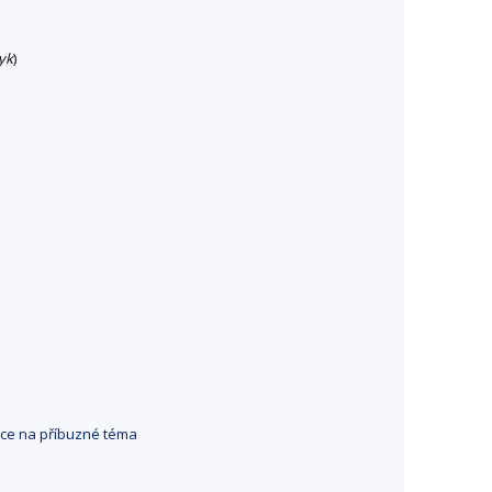
yk
)
ce na příbuzné téma