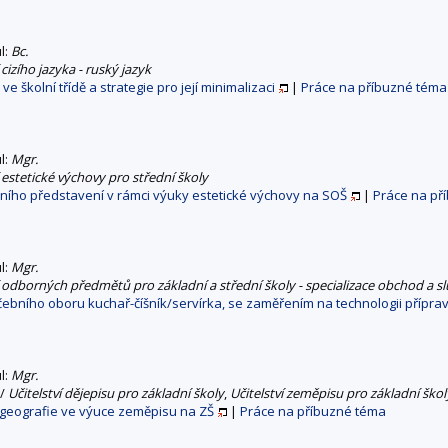
ul:
Bc.
 cizího jazyka - ruský jazyk
e školní třídě a strategie pro její minimalizaci
|
Práce na příbuzné téma
ul:
Mgr.
í estetické výchovy pro střední školy
lního představení v rámci výuky estetické výchovy na SOŠ
|
Práce na př
ul:
Mgr.
í odborných předmětů pro základní a střední školy - specializace obchod a s
ebního oboru kuchař-číšník/servírka, se zaměřením na technologii přípra
ul:
Mgr.
/
Učitelství dějepisu pro základní školy
,
Učitelství zeměpisu pro základní škol
 geografie ve výuce zeměpisu na ZŠ
|
Práce na příbuzné téma