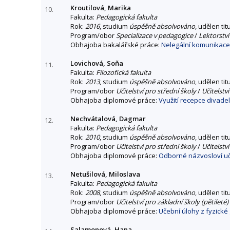
Kroutilová, Marika
10.
Fakulta:
Pedagogická fakulta
Rok:
2016
, studium
úspěšně absolvováno
, udělen tit
Program/obor
Specializace v pedagogice
/
Lektorství
Obhajoba bakalářské práce:
Nelegální komunikace v
Lovichová, Soňa
11.
Fakulta:
Filozofická fakulta
Rok:
2013
, studium
úspěšně absolvováno
, udělen tit
Program/obor
Učitelství pro střední školy
/
Učitelstv
Obhajoba diplomové práce:
Využití recepce divade
Nechvátalová, Dagmar
12.
Fakulta:
Pedagogická fakulta
Rok:
2010
, studium
úspěšně absolvováno
, udělen tit
Program/obor
Učitelství pro střední školy
/
Učitelstv
Obhajoba diplomové práce:
Odborné názvosloví uč
Netušilová, Miloslava
13.
Fakulta:
Pedagogická fakulta
Rok:
2008
, studium
úspěšně absolvováno
, udělen tit
Program/obor
Učitelství pro základní školy (pětileté)
Obhajoba diplomové práce:
Učební úlohy z fyzické
Salamonová, Hana