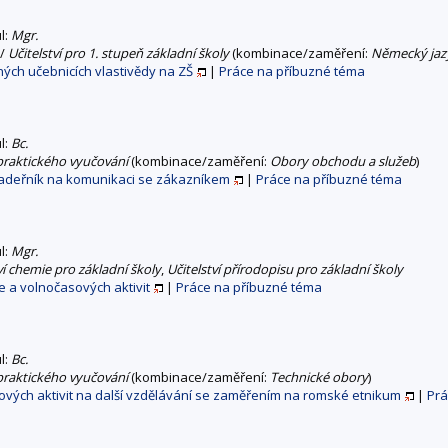
ul:
Mgr.
/
Učitelství pro 1. stupeň základní školy
(kombinace/zaměření:
Německý jaz
ých učebnicích vlastivědy na ZŠ
|
Práce na příbuzné téma
ul:
Bc.
 praktického vyučování
(kombinace/zaměření:
Obory obchodu a služeb
)
kadeřník na komunikaci se zákazníkem
|
Práce na příbuzné téma
ul:
Mgr.
ví chemie pro základní školy
,
Učitelství přírodopisu pro základní školy
 a volnočasových aktivit
|
Práce na příbuzné téma
ul:
Bc.
 praktického vyučování
(kombinace/zaměření:
Technické obory
)
sových aktivit na další vzdělávání se zaměřením na romské etnikum
|
Prá