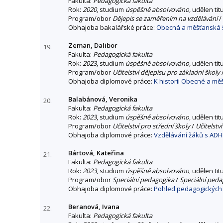
Fakulta:
Pedagogická fakulta
Rok:
2020
, studium
úspěšně absolvováno
, udělen tit
Program/obor
Dějepis se zaměřením na vzdělávání
/
Obhajoba bakalářské práce:
Obecná a měšťanská š
Zeman, Dalibor
19.
Fakulta:
Pedagogická fakulta
Rok:
2023
, studium
úspěšně absolvováno
, udělen tit
Program/obor
Učitelství dějepisu pro základní školy
Obhajoba diplomové práce:
K historii Obecné a mě
Balabánová, Veronika
20.
Fakulta:
Pedagogická fakulta
Rok:
2023
, studium
úspěšně absolvováno
, udělen tit
Program/obor
Učitelství pro střední školy
/
Učitelst
Obhajoba diplomové práce:
Vzdělávání žáků s ADH
Bártová, Kateřina
21.
Fakulta:
Pedagogická fakulta
Rok:
2023
, studium
úspěšně absolvováno
, udělen tit
Program/obor
Speciální pedagogika
/
Speciální peda
Obhajoba diplomové práce:
Pohled pedagogických 
Beranová, Ivana
22.
Fakulta:
Pedagogická fakulta