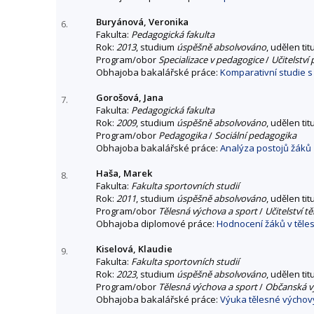
Buryánová, Veronika
6.
Fakulta:
Pedagogická fakulta
Rok:
2013
, studium
úspěšně absolvováno
, udělen tit
Program/obor
Specializace v pedagogice
/
Učitelství
Obhajoba bakalářské práce:
Komparativní studie 
Gorošová, Jana
7.
Fakulta:
Pedagogická fakulta
Rok:
2009
, studium
úspěšně absolvováno
, udělen tit
Program/obor
Pedagogika
/
Sociální pedagogika
Obhajoba bakalářské práce:
Analýza postojů žáků 
Haša, Marek
8.
Fakulta:
Fakulta sportovních studií
Rok:
2011
, studium
úspěšně absolvováno
, udělen tit
Program/obor
Tělesná výchova a sport
/
Učitelství t
Obhajoba diplomové práce:
Hodnocení žáků v těle
Kiselová, Klaudie
9.
Fakulta:
Fakulta sportovních studií
Rok:
2023
, studium
úspěšně absolvováno
, udělen tit
Program/obor
Tělesná výchova a sport
/
Občanská vý
Obhajoba bakalářské práce:
Výuka tělesné výchov