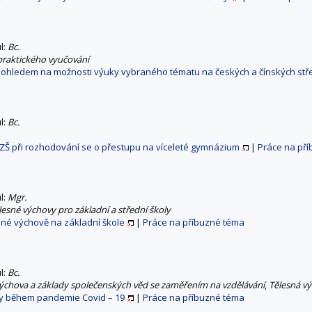
ul:
Bc.
 praktického vyučování
s ohledem na možnosti výuky vybraného tématu na českých a čínských stř
ul:
Bc.
ZŠ při rozhodování se o přestupu na víceleté gymnázium
|
Práce na př
ul:
Mgr.
ělesné výchovy pro základní a střední školy
sné výchově na základní škole
|
Práce na příbuzné téma
ul:
Bc.
chova a základy společenských věd se zaměřením na vzdělávání
,
Tělesná vý
y během pandemie Covid – 19
|
Práce na příbuzné téma