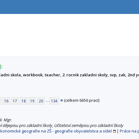
):
ladni skola, workbook, teacher, 2. rocnik zakladni skoly, svp, zak, 2nd
»
…
(celkem 6656 prací)
16
17
18
19
20
134
ul:
Mgr.
ví dějepisu pro základní školy
,
Učitelství zeměpisu pro základní školy
konomické geografie na ZŠ - geografie obyvatelstva a sídel
|
Práce na 