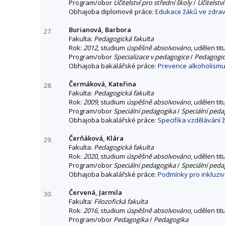
Program/obor
Učitelství pro střední školy
/
Učitelstv
Obhajoba diplomové práce:
Edukace žáků ve zdrav
Burianová, Barbora
27.
Fakulta:
Pedagogická fakulta
Rok:
2012
, studium
úspěšně absolvováno
, udělen tit
Program/obor
Specializace v pedagogice
/
Pedagogick
Obhajoba bakalářské práce:
Prevence alkoholismu
Čermáková, Kateřina
28.
Fakulta:
Pedagogická fakulta
Rok:
2009
, studium
úspěšně absolvováno
, udělen tit
Program/obor
Speciální pedagogika
/
Speciální peda
Obhajoba bakalářské práce:
Specifika vzdělávání 
Čerňáková, Klára
29.
Fakulta:
Pedagogická fakulta
Rok:
2020
, studium
úspěšně absolvováno
, udělen tit
Program/obor
Speciální pedagogika
/
Speciální peda
Obhajoba bakalářské práce:
Podmínky pro inkluzivn
Červená, Jarmila
30.
Fakulta:
Filozofická fakulta
Rok:
2016
, studium
úspěšně absolvováno
, udělen tit
Program/obor
Pedagogika
/
Pedagogika