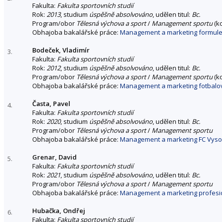
Fakulta:
Fakulta sportovních studií
Rok:
2013
, studium
úspěšně absolvováno
, udělen titul:
Bc.
Program/obor
Tělesná výchova a sport
/
Management sportu
(k
Obhajoba bakalářské práce:
Management a marketing formule
Bodeček, Vladimír
3.
Fakulta:
Fakulta sportovních studií
Rok:
2012
, studium
úspěšně absolvováno
, udělen titul:
Bc.
Program/obor
Tělesná výchova a sport
/
Management sportu
(k
Obhajoba bakalářské práce:
Management a marketing fotbalov
Časta, Pavel
4.
Fakulta:
Fakulta sportovních studií
Rok:
2020
, studium
úspěšně absolvováno
, udělen titul:
Bc.
Program/obor
Tělesná výchova a sport
/
Management sportu
Obhajoba bakalářské práce:
Management a marketing FC Vysoč
Grenar, David
5.
Fakulta:
Fakulta sportovních studií
Rok:
2021
, studium
úspěšně absolvováno
, udělen titul:
Bc.
Program/obor
Tělesná výchova a sport
/
Management sportu
Obhajoba bakalářské práce:
Management a marketing profesion
Hubačka, Ondřej
6.
Fakulta:
Fakulta sportovních studií