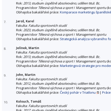
Rok:
2013
, studium
úspěšně absolvováno
, udělen titul:
Bc.
Program/obor
Tělesná výchova a sport
/
Management sportu
(k
Obhajoba bakalářské práce:
Komparace marketingu španělské a
Jaroš, Karel
7.
Fakulta:
Fakulta sportovních studií
Rok:
2023
, studium
úspěšně absolvováno
, udělen titul:
Bc.
Program/obor
Tělesná výchova a sport
/
Management sportu
Obhajoba bakalářské práce:
Strategická analýza vybraného f
Jelínek, Martin
8.
Fakulta:
Fakulta sportovních studií
Rok:
2013
, studium
úspěšně absolvováno
, udělen titul:
Bc.
Program/obor
Tělesná výchova a sport
/
Management sportu
(k
Obhajoba bakalářské práce:
Marketingová strategie pro modern
John, Martin
9.
Fakulta:
Fakulta sportovních studií
Rok:
2012
, studium
úspěšně absolvováno
, udělen titul:
Bc.
Program/obor
Tělesná výchova a sport
/
Management sportu
(k
Obhajoba bakalářské práce:
Český pohár v Triatlonu
|
Práce
Kolouch, Tomáš
10.
Fakulta:
Fakulta sportovních studií
Rok:
2017
, studium
úspěšně absolvováno
, udělen titul:
Bc.