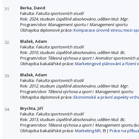
Berka, David
31.
Fakulta:
Fakulta sportovních studií
Rok:
2024
, studium
úspěšně absolvováno
, udělen titul:
Mgr.
Program/obor
Management sportu
/
Management sportu
Obhajoba diplomové práce:
Komparace úrovně stresu mezi sp
Blažek, Adam
32.
Fakulta:
Fakulta sportovních studií
Rok:
2010
, studium
úspěšně absolvováno
, udělen titul:
Bc.
Program/obor
Tělesná výchova a sport
/
Animátor sportovních ak
Obhajoba bakalářské práce:
Marketingové plánování a řízení 
Blažek, Adam
33.
Fakulta:
Fakulta sportovních studií
Rok:
2012
, studium
úspěšně absolvováno
, udělen titul:
Mgr.
Program/obor
Tělesná výchova a sport
/
Management sportu
Obhajoba diplomové práce:
Ekonomické a právní aspekty vrch
Brychta, Jiří
34.
Fakulta:
Fakulta sportovních studií
Rok:
2013
, studium
úspěšně absolvováno
, udělen titul:
Bc.
Program/obor
Tělesná výchova a sport
/
Management sportu
(k
Obhajoba bakalářské práce:
Marketing NFL
|
Práce na příbu