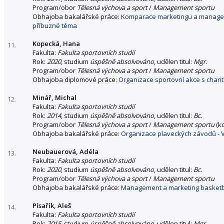
Program/obor
Tělesná výchova a sport
/
Management sportu
Obhajoba bakalářské práce:
Komparace marketingu a managem
příbuzné téma
Kopecká, Hana
11.
Fakulta:
Fakulta sportovních studií
Rok:
2020
, studium
úspěšně absolvováno
, udělen titul:
Mgr.
Program/obor
Tělesná výchova a sport
/
Management sportu
Obhajoba diplomové práce:
Organizace sportovní akce s char
Minář, Michal
12.
Fakulta:
Fakulta sportovních studií
Rok:
2014
, studium
úspěšně absolvováno
, udělen titul:
Bc.
Program/obor
Tělesná výchova a sport
/
Management sportu
(k
Obhajoba bakalářské práce:
Organizace plaveckých závodů - 
Neubauerová, Adéla
13.
Fakulta:
Fakulta sportovních studií
Rok:
2020
, studium
úspěšně absolvováno
, udělen titul:
Bc.
Program/obor
Tělesná výchova a sport
/
Management sportu
Obhajoba bakalářské práce:
Management a marketing basketba
Písařík, Aleš
14.
Fakulta:
Fakulta sportovních studií
Rok:
2015
, studium
úspěšně absolvováno
, udělen titul:
Mgr.