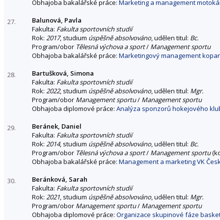
Obhajoba bakalářské práce:
Marketing a management motoká
Balunová, Pavla
27.
Fakulta:
Fakulta sportovních studií
Rok:
2017
, studium
úspěšně absolvováno
, udělen titul:
Bc.
Program/obor
Tělesná výchova a sport
/
Management sportu
Obhajoba bakalářské práce:
Marketingový management kopané
Bartušková, Simona
28.
Fakulta:
Fakulta sportovních studií
Rok:
2022
, studium
úspěšně absolvováno
, udělen titul:
Mgr.
Program/obor
Management sportu
/
Management sportu
Obhajoba diplomové práce:
Analýza sponzorů hokejového klubu
Beránek, Daniel
29.
Fakulta:
Fakulta sportovních studií
Rok:
2014
, studium
úspěšně absolvováno
, udělen titul:
Bc.
Program/obor
Tělesná výchova a sport
/
Management sportu
(k
Obhajoba bakalářské práce:
Management a marketing VK Česk
Beránková, Sarah
30.
Fakulta:
Fakulta sportovních studií
Rok:
2021
, studium
úspěšně absolvováno
, udělen titul:
Mgr.
Program/obor
Management sportu
/
Management sportu
Obhajoba diplomové práce:
Organizace skupinové fáze bask