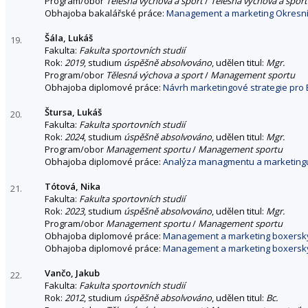
Program/obor
Tělesná výchova a sport
/
Tělesná výchova a sport
Obhajoba bakalářské práce:
Management a marketing Okresní
Šála, Lukáš
19.
Fakulta:
Fakulta sportovních studií
Rok:
2019
, studium
úspěšně absolvováno
, udělen titul:
Mgr.
Program/obor
Tělesná výchova a sport
/
Management sportu
Obhajoba diplomové práce:
Návrh marketingové strategie pro 
Štursa, Lukáš
20.
Fakulta:
Fakulta sportovních studií
Rok:
2024
, studium
úspěšně absolvováno
, udělen titul:
Mgr.
Program/obor
Management sportu
/
Management sportu
Obhajoba diplomové práce:
Analýza managmentu a marketingu 
Tótová, Nika
21.
Fakulta:
Fakulta sportovních studií
Rok:
2023
, studium
úspěšně absolvováno
, udělen titul:
Mgr.
Program/obor
Management sportu
/
Management sportu
Obhajoba diplomové práce:
Management a marketing boxerský
Obhajoba diplomové práce:
Management a marketing boxerský
Vančo, Jakub
22.
Fakulta:
Fakulta sportovních studií
Rok:
2012
, studium
úspěšně absolvováno
, udělen titul:
Bc.