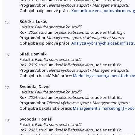
Program/obor
Tělesná výchova a sport
/
Management sportu
Obhajoba diplomové práce:
Komunikace ve sportovním mana
Růžička, Lukáš
15.
Fakulta:
Fakulta sportovních studií
Rok:
2023
, studium
úspěšně absolvováno
, udělen titul:
Mgr.
Program/obor
Management sportu
/
Management sportu
Obhajoba diplomové práce:
Analýza vybraných složek infrastru
Síleš, Dominik
16.
Fakulta:
Fakulta sportovních studií
Rok:
2019
, studium
úspěšně absolvováno
, udělen titul:
Bc.
Program/obor
Tělesná výchova a sport
/
Management sportu
Obhajoba bakalářské práce:
Marketing a management fotbalov
Svoboda, David
17.
Fakulta:
Fakulta sportovních studií
Rok:
2024
, studium
úspěšně absolvováno
, udělen titul:
Bc.
Program/obor
Tělesná výchova a sport
/
Management sportu
Obhajoba bakalářské práce:
Management a marketing TJ Hodon
Svoboda, Tomáš
18.
Fakulta:
Fakulta sportovních studií
Rok:
2021
, studium
úspěšně absolvováno
, udělen titul:
Bc.