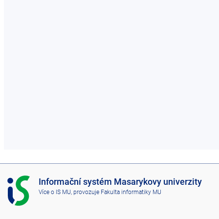
I
Informační systém Masarykovy univerzity
S
Více o IS MU
, provozuje
Fakulta informatiky MU
M
U