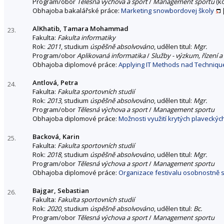
Program/obor
Tělesná výchova a sport
/
Management sportu
(k
Obhajoba bakalářské práce:
Marketing snowbordovej školy
AlKhatib, Tamara Mohammad
23.
Fakulta:
Fakulta informatiky
Rok:
2011
, studium
úspěšně absolvováno
, udělen titul:
Mgr.
Program/obor
Aplikovaná informatika
/
Služby - výzkum, řízení a 
Obhajoba diplomové práce:
Applying IT Methods nad Techniqu
Antlová, Petra
24.
Fakulta:
Fakulta sportovních studií
Rok:
2013
, studium
úspěšně absolvováno
, udělen titul:
Mgr.
Program/obor
Tělesná výchova a sport
/
Management sportu
Obhajoba diplomové práce:
Možnosti využití krytých plavecký
Backová, Karin
25.
Fakulta:
Fakulta sportovních studií
Rok:
2018
, studium
úspěšně absolvováno
, udělen titul:
Mgr.
Program/obor
Tělesná výchova a sport
/
Management sportu
Obhajoba diplomové práce:
Organizace festivalu osobnostně s
Bajgar, Sebastian
26.
Fakulta:
Fakulta sportovních studií
Rok:
2020
, studium
úspěšně absolvováno
, udělen titul:
Bc.
Program/obor
Tělesná výchova a sport
/
Management sportu