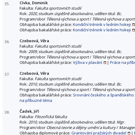
Cívka, Dominik
35.
Fakulta:
Fakulta sportovních studií
Rok:
2020
, studium
úspěšně absolvováno
, udělen titul:
Bc.
Program/obor
Tělesná výchova a sport
/
Tělesná výchova a sport
Obhajoba bakalářské práce:
Kondiční trénink v ledním hokeji
Obhajoba bakalářské práce:
Kondiční trénink v ledním hokeji
Czebeová, Věra
36.
Fakulta:
Fakulta sportovních studií
Rok:
2009
, studium
úspěšně absolvováno
, udělen titul:
Bc.
Program/obor
Tělesná výchova a sport
/
Tělesná výchova a sport
Obhajoba bakalářské práce:
Výživa v plavání
|
Práce na pří
Czebeová, Věra
37.
Fakulta:
Fakulta sportovních studií
Rok:
2010
, studium
úspěšně absolvováno
, udělen titul:
Bc.
Program/obor
Tělesná výchova a sport
/
Tělesná výchova a sport
Obhajoba bakalářské práce:
Srovnání českého a španělského 
na příbuzné téma
Čadek, Jiří
38.
Fakulta:
Filozofická fakulta
Rok:
2010
, studium
úspěšně absolvováno
, udělen titul:
Mgr.
Program/obor
Obecná teorie a dějiny umění a kultury
/
Managem
Obhajoba diplomové práce:
Grantování pražských divadel
|