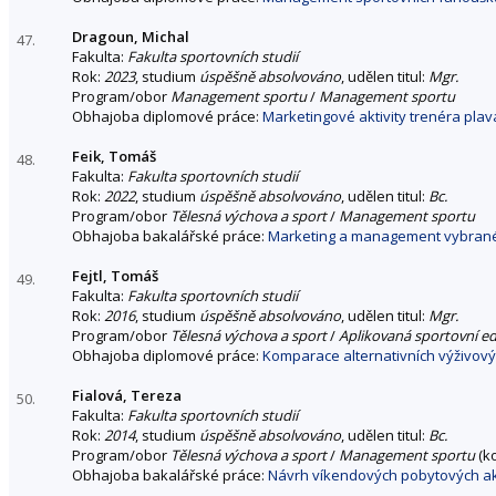
Dragoun, Michal
47.
Fakulta:
Fakulta sportovních studií
Rok:
2023
, studium
úspěšně absolvováno
, udělen titul:
Mgr.
Program/obor
Management sportu
/
Management sportu
Obhajoba diplomové práce:
Marketingové aktivity trenéra plav
Feik, Tomáš
48.
Fakulta:
Fakulta sportovních studií
Rok:
2022
, studium
úspěšně absolvováno
, udělen titul:
Bc.
Program/obor
Tělesná výchova a sport
/
Management sportu
Obhajoba bakalářské práce:
Marketing a management vybranéh
Fejtl, Tomáš
49.
Fakulta:
Fakulta sportovních studií
Rok:
2016
, studium
úspěšně absolvováno
, udělen titul:
Mgr.
Program/obor
Tělesná výchova a sport
/
Aplikovaná sportovní e
Obhajoba diplomové práce:
Komparace alternativních výživový
Fialová, Tereza
50.
Fakulta:
Fakulta sportovních studií
Rok:
2014
, studium
úspěšně absolvováno
, udělen titul:
Bc.
Program/obor
Tělesná výchova a sport
/
Management sportu
(k
Obhajoba bakalářské práce:
Návrh víkendových pobytových akc