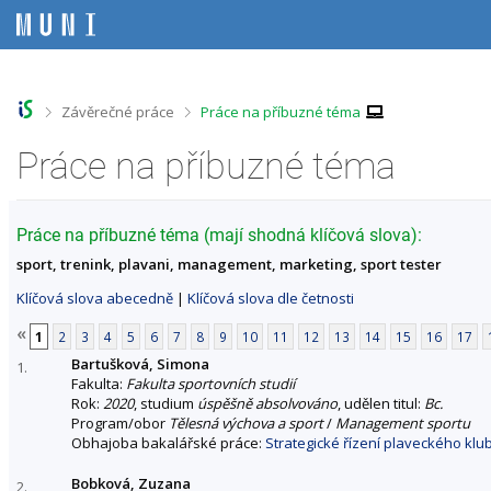
P
P
P
P
ř
ř
ř
ř
e
e
e
e
s
s
s
s
k
k
k
k
o
o
o
o
>
>
Závěrečné práce
Práce na příbuzné téma
č
č
č
č
i
i
i
i
Práce na příbuzné téma
t
t
t
t
n
n
n
n
a
a
a
a
h
h
o
p
Práce na příbuzné téma (mají shodná klíčová slova):
o
l
b
a
sport, trenink, plavani, management, marketing, sport tester
r
a
s
t
n
v
a
i
Klíčová slova abecedně
|
Klíčová slova dle četnosti
í
i
h
č
l
č
k
«
1
2
3
4
5
6
7
8
9
10
11
12
13
14
15
16
17
i
k
u
Bartušková, Simona
š
u
1.
Fakulta:
Fakulta sportovních studií
t
Rok:
2020
, studium
úspěšně absolvováno
, udělen titul:
Bc.
u
Program/obor
Tělesná výchova a sport
/
Management sportu
Obhajoba bakalářské práce:
Strategické řízení plaveckého klu
Bobková, Zuzana
2.