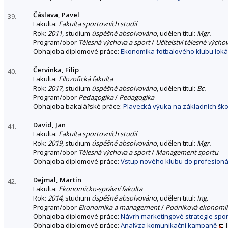
Čáslava, Pavel
39.
Fakulta:
Fakulta sportovních studií
Rok:
2011
, studium
úspěšně absolvováno
, udělen titul:
Mgr.
Program/obor
Tělesná výchova a sport
/
Učitelství tělesné výcho
Obhajoba diplomové práce:
Ekonomika fotbalového klubu loká
Červinka, Filip
40.
Fakulta:
Filozofická fakulta
Rok:
2017
, studium
úspěšně absolvováno
, udělen titul:
Bc.
Program/obor
Pedagogika
/
Pedagogika
Obhajoba bakalářské práce:
Plavecká výuka na základních ško
David, Jan
41.
Fakulta:
Fakulta sportovních studií
Rok:
2019
, studium
úspěšně absolvováno
, udělen titul:
Mgr.
Program/obor
Tělesná výchova a sport
/
Management sportu
Obhajoba diplomové práce:
Vstup nového klubu do profesionál
Dejmal, Martin
42.
Fakulta:
Ekonomicko-správní fakulta
Rok:
2014
, studium
úspěšně absolvováno
, udělen titul:
Ing.
Program/obor
Ekonomika a management
/
Podniková ekonomi
Obhajoba diplomové práce:
Návrh marketingové strategie spo
Obhajoba diplomové práce:
Analýza komunikační kampaně