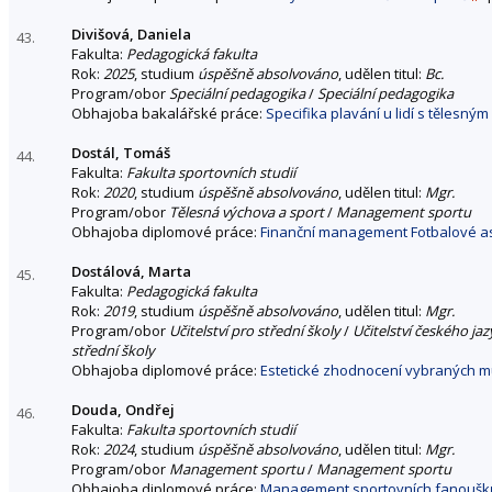
Divišová, Daniela
43.
Fakulta:
Pedagogická fakulta
Rok:
2025
, studium
úspěšně absolvováno
, udělen titul:
Bc.
Program/obor
Speciální pedagogika
/
Speciální pedagogika
Obhajoba bakalářské práce:
Specifika plavání u lidí s tělesný
Dostál, Tomáš
44.
Fakulta:
Fakulta sportovních studií
Rok:
2020
, studium
úspěšně absolvováno
, udělen titul:
Mgr.
Program/obor
Tělesná výchova a sport
/
Management sportu
Obhajoba diplomové práce:
Finanční management Fotbalové as
Dostálová, Marta
45.
Fakulta:
Pedagogická fakulta
Rok:
2019
, studium
úspěšně absolvováno
, udělen titul:
Mgr.
Program/obor
Učitelství pro střední školy
/
Učitelství českého jaz
střední školy
Obhajoba diplomové práce:
Estetické zhodnocení vybraných m
Douda, Ondřej
46.
Fakulta:
Fakulta sportovních studií
Rok:
2024
, studium
úspěšně absolvováno
, udělen titul:
Mgr.
Program/obor
Management sportu
/
Management sportu
Obhajoba diplomové práce:
Management sportovních fanoušků