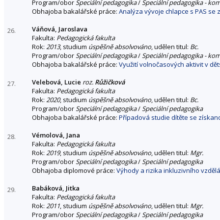
Program/obor
Speciální pedagogika
/
Speciální pedagogika - ko
Obhajoba bakalářské práce:
Analýza vývoje chlapce s PAS se
Váňová, Jaroslava
26.
Fakulta:
Pedagogická fakulta
Rok:
2013
, studium
úspěšně absolvováno
, udělen titul:
Bc.
Program/obor
Speciální pedagogika
/
Speciální pedagogika - ko
Obhajoba bakalářské práce:
Využití volnočasových aktivit v 
Velebová, Lucie
roz.
Růžičková
27.
Fakulta:
Pedagogická fakulta
Rok:
2020
, studium
úspěšně absolvováno
, udělen titul:
Bc.
Program/obor
Speciální pedagogika
/
Speciální pedagogika
Obhajoba bakalářské práce:
Případová studie dítěte se získa
Vémolová, Jana
28.
Fakulta:
Pedagogická fakulta
Rok:
2019
, studium
úspěšně absolvováno
, udělen titul:
Mgr.
Program/obor
Speciální pedagogika
/
Speciální pedagogika
Obhajoba diplomové práce:
Výhody a rizika inkluzivního vzdělá
Babáková, Jitka
29.
Fakulta:
Pedagogická fakulta
Rok:
2011
, studium
úspěšně absolvováno
, udělen titul:
Mgr.
Program/obor
Speciální pedagogika
/
Speciální pedagogika