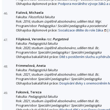
Obhajoba diplomové práce:
Podpora morálního vývoje žáků a ut
Fialová, Michaela
46.
Fakulta:
Filozofická fakulta
Rok:
2016
, studium
úspěšně absolvováno
, udělen titul:
Mgr.
Program/obor
Pedagogika
/
Sociální pedagogika a poradenství
Obhajoba diplomové práce:
Socializace dítěte do role žáka
|
Filipková, Veronika
roz.
Purgatová
47.
Fakulta:
Pedagogická fakulta
Rok:
2020
, studium
úspěšně absolvováno
, udělen titul:
Bc.
Program/obor
Speciální pedagogika
/
Speciální pedagogika
Obhajoba bakalářské práce:
Dítě s postižením sluchu a přidru
Frimmelová, Aneta
48.
Fakulta:
Pedagogická fakulta
Rok:
2021
, studium
úspěšně absolvováno
, udělen titul:
Bc.
Program/obor
Speciální pedagogika
/
Speciální pedagogika
Obhajoba bakalářské práce:
Dospívání dívky s onemocněním
Fuksová, Tereza
49.
Fakulta:
Pedagogická fakulta
Rok:
2021
, studium
úspěšně absolvováno
, udělen titul:
Bc.
Program/obor
Speciální pedagogika
/
Speciální pedagogika
Obhajoba bakalářské práce:
Přechod dětí s narušenou komunik