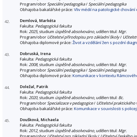
Program/obor
Speciální pedagogika
/
Speciální pedagogika
Obhajoba bakalářské práce:
Vliv médií na patologické chování
Demlová, Markéta
42.
Fakulta:
Pedagogická fakulta
Rok:
2025
, studium
úspěšně absolvováno
, udělen titul:
Mgr.
Program/obor
Učitelství přírodopisu pro základní školy
/
Učitels
Obhajoba diplomové práce:
Život a vzdělání žen s pozdní dia
Dobruská, Irena
43.
Fakulta:
Pedagogická fakulta
Rok:
2008
, studium
úspěšně absolvováno
, udělen titul:
Mgr.
Program/obor
Speciální pedagogika
/
Speciální pedagogika
Obhajoba diplomové práce:
Komunikace v kontextu Rámcového
Doležal, Patrik
44.
Fakulta:
Pedagogická fakulta
Rok:
2020
, studium
úspěšně absolvováno
, udělen titul:
Bc.
Program/obor
Specializace v pedagogice
/
Učitelství praktického
Obhajoba bakalářské práce:
Komunikace v souvislosti s policej
Doušková, Michaela
45.
Fakulta:
Pedagogická fakulta
Rok:
2012
, studium
úspěšně absolvováno
, udělen titul:
Mgr.
Program/obor
Učitelství pro základní školy
/
Učitelství českého ja