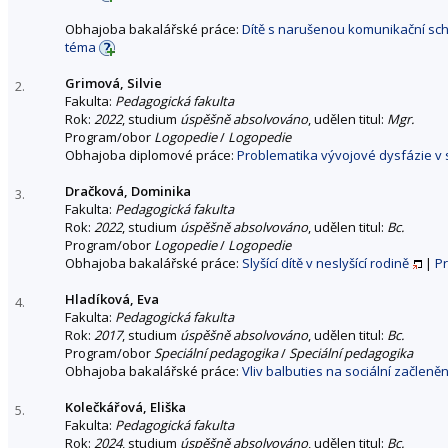
Obhajoba bakalářské práce:
Dítě s narušenou komunikační scho
téma
Grimová, Silvie
2.
Fakulta:
Pedagogická fakulta
Rok:
2022
, studium
úspěšně absolvováno
, udělen titul:
Mgr.
Program/obor
Logopedie
/
Logopedie
Obhajoba diplomové práce:
Problematika vývojové dysfázie v 
Dračková, Dominika
3.
Fakulta:
Pedagogická fakulta
Rok:
2022
, studium
úspěšně absolvováno
, udělen titul:
Bc.
Program/obor
Logopedie
/
Logopedie
Obhajoba bakalářské práce:
Slyšící dítě v neslyšící rodině
|
P
Hladíková, Eva
4.
Fakulta:
Pedagogická fakulta
Rok:
2017
, studium
úspěšně absolvováno
, udělen titul:
Bc.
Program/obor
Speciální pedagogika
/
Speciální pedagogika
Obhajoba bakalářské práce:
Vliv balbuties na sociální začleněn
Kolečkářová, Eliška
5.
Fakulta:
Pedagogická fakulta
Rok:
2024
, studium
úspěšně absolvováno
, udělen titul:
Bc.