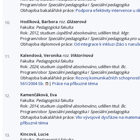
Program/obor
Speciální pedagogika
/
Speciální pedagogika
Obhajoba bakalářské práce:
Podpora efektivity intervence u 
Hodíková, Barbora
roz.
Gláserová
10.
Fakulta:
Pedagogická fakulta
Rok:
2012
, studium
úspěšně absolvováno
, udělen titul:
Mgr.
Program/obor
Speciální pedagogika
/
Speciální pedagogika pro u
Obhajoba diplomové práce:
Od integrace k inkluzi (žáci s nar
Kalendová, Veronika
roz.
Viktorínová
11.
Fakulta:
Pedagogická fakulta
Rok:
2024
, studium
úspěšně absolvováno
, udělen titul:
Bc.
Program/obor
Speciální pedagogika
/
Speciální pedagogika
Obhajoba bakalářské práce:
Rozvoj komunikačních schopností u
561/2004 Sb.
|
Práce na příbuzné téma
Kamenčáková, Eva
12.
Fakulta:
Pedagogická fakulta
Rok:
2014
, studium
úspěšně absolvováno
, udělen titul:
Bc.
Program/obor
Speciální pedagogika
/
Speciální pedagogika
Obhajoba bakalářské práce:
Vliv vývojové dysfázie na matemati
příbuzné téma
Kincová, Lucie
13.
Fakulta:
Pedagogická fakulta