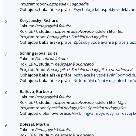
Program/obor
Logopedie
/
Logopedie
Obhajoba bakalářské práce:
Psychologické aspekty vzdělávání
Koryčanský, Richard
6.
Fakulta:
Pedagogická fakulta
Rok:
2011
, studium
úspěšně absolvováno
, udělen titul:
Bc.
Program/obor
Pedagogika
/
Sociální pedagogika
Obhajoba bakalářské práce:
Způsoby vzdělávání a práce s těžc
Schlingerová, Edita
7.
Fakulta:
Filozofická fakulta
Rok:
2016
, studium
neúspěšně ukončeno
Program/obor
Pedagogika
/
Sociální pedagogika a poradenství
Obhajoba bakalářské práce:
Motivace ke vzdělávání pomocí dig
Obhajoba bakalářské práce:
Neformální učení v digitálních hrá
Ballová, Barbora
8.
Fakulta:
Pedagogická fakulta
Rok:
2011
, studium
úspěšně absolvováno
, udělen titul:
Mgr.
Program/obor
Speciální pedagogika
/
Speciální pedagogika
Obhajoba diplomové práce:
Vliv bilingvální výchovy na rozvoj
Doležal, Martin
9.
Fakulta:
Pedagogická fakulta
Rok:
2016
, studium
neúspěšně ukončeno