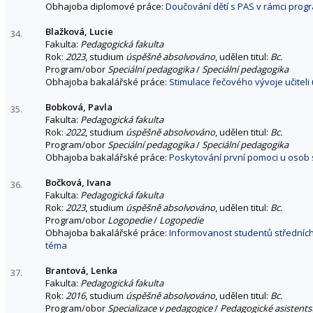
Obhajoba diplomové práce:
Doučování dětí s PAS v rámci prog
Blažková, Lucie
34.
Fakulta:
Pedagogická fakulta
Rok:
2023
, studium
úspěšně absolvováno
, udělen titul:
Bc.
Program/obor
Speciální pedagogika
/
Speciální pedagogika
Obhajoba bakalářské práce:
Stimulace řečového vývoje učiteli 
Bobková, Pavla
35.
Fakulta:
Pedagogická fakulta
Rok:
2022
, studium
úspěšně absolvováno
, udělen titul:
Bc.
Program/obor
Speciální pedagogika
/
Speciální pedagogika
Obhajoba bakalářské práce:
Poskytování první pomoci u osob
Bočková, Ivana
36.
Fakulta:
Pedagogická fakulta
Rok:
2023
, studium
úspěšně absolvováno
, udělen titul:
Bc.
Program/obor
Logopedie
/
Logopedie
Obhajoba bakalářské práce:
Informovanost studentů středních
téma
Brantová, Lenka
37.
Fakulta:
Pedagogická fakulta
Rok:
2016
, studium
úspěšně absolvováno
, udělen titul:
Bc.
Program/obor
Specializace v pedagogice
/
Pedagogické asistentst