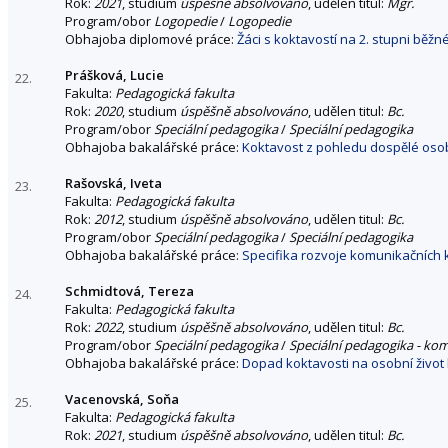
Rok:
2021
, studium
úspěšně absolvováno
, udělen titul:
Mgr.
Program/obor
Logopedie
/
Logopedie
Obhajoba diplomové práce:
Žáci s koktavostí na 2. stupni běžn
Prášková, Lucie
22.
Fakulta:
Pedagogická fakulta
Rok:
2020
, studium
úspěšně absolvováno
, udělen titul:
Bc.
Program/obor
Speciální pedagogika
/
Speciální pedagogika
Obhajoba bakalářské práce:
Koktavost z pohledu dospělé osob
Rašovská, Iveta
23.
Fakulta:
Pedagogická fakulta
Rok:
2012
, studium
úspěšně absolvováno
, udělen titul:
Bc.
Program/obor
Speciální pedagogika
/
Speciální pedagogika
Obhajoba bakalářské práce:
Specifika rozvoje komunikačních 
Schmidtová, Tereza
24.
Fakulta:
Pedagogická fakulta
Rok:
2022
, studium
úspěšně absolvováno
, udělen titul:
Bc.
Program/obor
Speciální pedagogika
/
Speciální pedagogika - ko
Obhajoba bakalářské práce:
Dopad koktavosti na osobní život 
Vacenovská, Soňa
25.
Fakulta:
Pedagogická fakulta
Rok:
2021
, studium
úspěšně absolvováno
, udělen titul:
Bc.