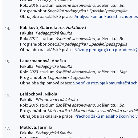
Rok:
2016
, studium
úspěšně absolvováno
, udělen titul:
Bc.
Program/obor
Speciální pedagogika
/
Speciální pedagogika
Obhajoba bakalářské práce:
Analýza komunikačních schopnost
Kubíková, Gabriela
roz.
Halatková
14.
Fakulta:
Pedagogická fakulta
Rok:
2011
, studium
úspěšně absolvováno
, udělen titul:
Bc.
Program/obor
Speciální pedagogika
/
Speciální pedagogika
Obhajoba bakalářské práce:
Názory pedagogů na poradenský 
Lauermannová, Anežka
15.
Fakulta:
Pedagogická fakulta
Rok:
2023
, studium
úspěšně absolvováno
, udělen titul:
Mgr.
Program/obor
Logopedie
/
Logopedie
Obhajoba diplomové práce:
Specifika rozvoje komunikační sch
Leblochová, Nikola
16.
Fakulta:
Přírodovědecká fakulta
Rok:
2015
, studium
úspěšně absolvováno
, udělen titul:
Bc.
Program/obor
Matematika
/
Matematika se zaměřením na vzděl
Obhajoba bakalářské práce:
Přechod žáků mladšího školního v
Mátlová, Jarmila
17.
Fakulta:
Pedagogická fakulta