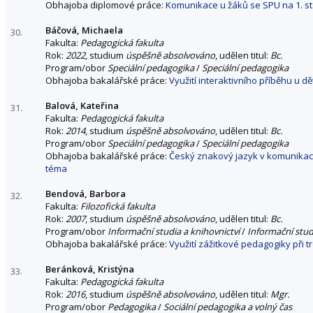
Obhajoba diplomové práce:
Komunikace u žáků se SPU na 1. st
Báčová, Michaela
30.
Fakulta:
Pedagogická fakulta
Rok:
2022
, studium
úspěšně absolvováno
, udělen titul:
Bc.
Program/obor
Speciální pedagogika
/
Speciální pedagogika
Obhajoba bakalářské práce:
Využití interaktivního příběhu u 
Balová, Kateřina
31.
Fakulta:
Pedagogická fakulta
Rok:
2014
, studium
úspěšně absolvováno
, udělen titul:
Bc.
Program/obor
Speciální pedagogika
/
Speciální pedagogika
Obhajoba bakalářské práce:
Český znakový jazyk v komunikaci 
téma
Bendová, Barbora
32.
Fakulta:
Filozofická fakulta
Rok:
2007
, studium
úspěšně absolvováno
, udělen titul:
Bc.
Program/obor
Informační studia a knihovnictví
/
Informační stud
Obhajoba bakalářské práce:
Využití zážitkové pedagogiky při 
Beránková, Kristýna
33.
Fakulta:
Pedagogická fakulta
Rok:
2016
, studium
úspěšně absolvováno
, udělen titul:
Mgr.
Program/obor
Pedagogika
/
Sociální pedagogika a volný čas