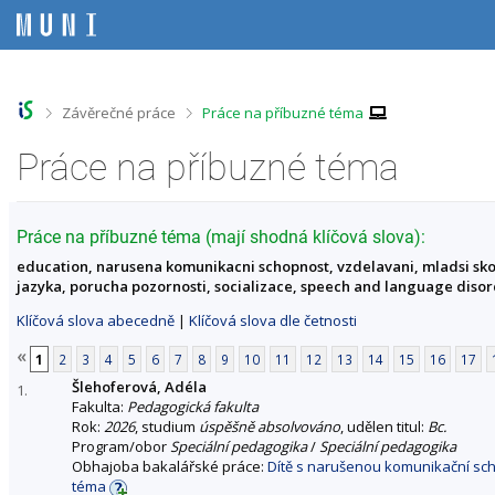
P
P
P
P
ř
ř
ř
ř
e
e
e
e
s
s
s
s
k
k
k
k
o
o
o
o
>
>
Závěrečné práce
Práce na příbuzné téma
č
č
č
č
i
i
i
i
Práce na příbuzné téma
t
t
t
t
n
n
n
n
a
a
a
a
h
h
o
p
Práce na příbuzné téma (mají shodná klíčová slova):
o
l
b
a
education, narusena komunikacni schopnost, vzdelavani, mladsi sko
r
a
s
t
jazyka, porucha pozornosti, socializace, speech and language disor
n
v
a
i
í
i
h
č
Klíčová slova abecedně
|
Klíčová slova dle četnosti
l
č
k
i
k
u
«
1
2
3
4
5
6
7
8
9
10
11
12
13
14
15
16
17
š
u
Šlehoferová, Adéla
t
1.
Fakulta:
Pedagogická fakulta
u
Rok:
2026
, studium
úspěšně absolvováno
, udělen titul:
Bc.
Program/obor
Speciální pedagogika
/
Speciální pedagogika
Obhajoba bakalářské práce:
Dítě s narušenou komunikační scho
téma