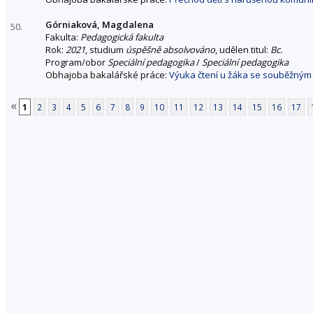
Górniaková, Magdalena
50.
Fakulta:
Pedagogická fakulta
Rok:
2021
, studium
úspěšně absolvováno
, udělen titul:
Bc.
Program/obor
Speciální pedagogika
/
Speciální pedagogika
Obhajoba bakalářské práce:
Výuka čtení u žáka se souběžným
«
1
2
3
4
5
6
7
8
9
10
11
12
13
14
15
16
17