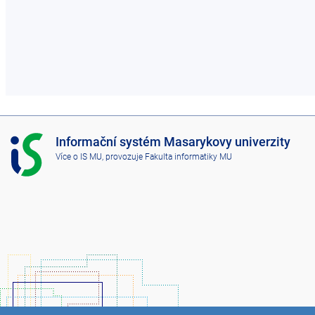
I
Informační systém Masarykovy univerzity
S
Více o IS MU
, provozuje
Fakulta informatiky MU
M
U