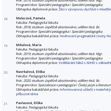
Rok:
2019
, studium
úspěšně absolvováno
, udělen titul:
Mgr.
Program/obor
Speciální pedagogika
/
Speciální pedagogika
Obhajoba diplomové práce:
Žáci s vývojovou dysfázií v mladší
Melecová, Pamela
18.
Fakulta:
Pedagogická fakulta
Rok:
2018
, studium
úspěšně absolvováno
, udělen titul:
Bc.
Program/obor
Speciální pedagogika
/
Speciální pedagogika
Obhajoba bakalářské práce:
Hodnocení pragmatické roviny řeči
Mikulová, Marie
19.
Fakulta:
Pedagogická fakulta
Rok:
2019
, studium
úspěšně absolvováno
, udělen titul:
Mgr.
Program/obor
Speciální pedagogika
/
Speciální pedagogika
Obhajoba diplomové práce:
Vzdělávání žáků s ADHD v základní
Navrkalová, Eliška
20.
Fakulta:
Pedagogická fakulta
Rok:
2020
, studium
úspěšně absolvováno
, udělen titul:
Bc.
Program/obor
Specializace v pedagogice
/
Český jazyk a literatu
Obhajoba bakalářské práce:
Informovanost učitelů v mateřský
příbuzné téma
Pavlasová, Eliška
21.
Fakulta:
Pedagogická fakulta