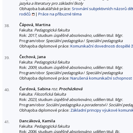
jazyka a literatury pro základní školy
Obhajoba bakalářské práce:
Srovnání subjektivních názorů dětí
rodičů
|
Práce na příbuzné téma
Čápová, Martina
38.
Fakulta:
Pedagogická fakulta
Rok:
2017
, studium
úspěšně absolvováno
, udělen titul:
Mgr.
Program/obor
Speciální pedagogika
/
Speciální pedagogika
Obhajoba diplomové práce:
Komunikační dovednosti dospělé
Čechová, Jana
39.
Fakulta:
Pedagogická fakulta
Rok:
2009
, studium
úspěšně absolvováno
, udělen titul:
Mgr.
Program/obor
Speciální pedagogika
/
Speciální pedagogika
Obhajoba diplomové práce:
Narušená komunikační schopnost u
Čurdová, Sabina
roz.
Procházková
40.
Fakulta:
Filozofická fakulta
Rok:
2023
, studium
úspěšně absolvováno
, udělen titul:
Mgr.
Program/obor
Sociální pedagogika a poradenství
/
Sociální peda
Obhajoba diplomové práce:
Základní principy výukové komuni
Dancáková, Kamila
41.
Fakulta:
Pedagogická fakulta
Rok:
2006
, studium
úspěšně absolvováno
, udělen titul:
Bc.