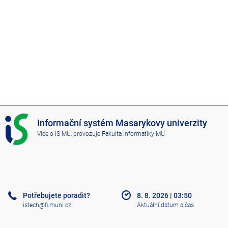
I
Informační systém Masarykovy univerzity
S
Více o IS MU
, provozuje
Fakulta informatiky MU
M
U
Potřebujete poradit?
8. 8. 2026
|
03:50
istech@fi.muni.cz
Aktuální datum a čas