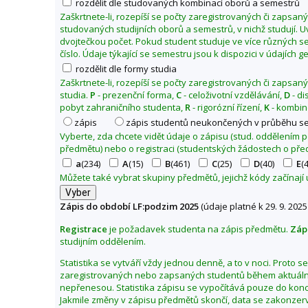
rozdělit dle studovaných kombinací oborů a semestrů
s
Zaškrtnete-li, rozepíší se počty zaregistrovaných či zapsan
studovaných studijních oborů a semestrů, v nichž studují. 
k
dvojtečkou počet. Pokud student studuje ve více různých se
á
číslo. Údaje týkající se semestru jsou k dispozici v údajích 
f
rozdělit dle formy studia
a
Zaškrtnete-li, rozepíší se počty zaregistrovaných či zapsan
k
studia.
P
- prezenční forma,
C
- celoživotní vzdělávání,
D
- di
u
pobyt zahraničního studenta,
R
- rigorózní řízení,
K
- kombin
l
zápis
zápis studentů neukončených v průběhu s
t
Vyberte, zda chcete vidět údaje o zápisu (stud. oddělením
předmětu) nebo o registraci (studentských žádostech o pře
a
a
(234)
A
(15)
B
(461)
C
(25)
D
(40)
E
(
Z
Můžete také vybrat skupiny předmětů, jejichž kódy začínají
m
ě
Zápis do období LF:podzim 2025
(údaje platné k 29. 9. 2025
n
Registrace
je požadavek studenta na zápis předmětu.
Záp
i
studijním oddělením.
t
o
Statistika se vytváří vždy jednou denně, a to v noci. Proto 
zaregistrovaných nebo zapsaných studentů během aktuální
b
nepřenesou. Statistika zápisu se vypočítává pouze do kon
d
Jakmile změny v zápisu předmětů skončí, data se zakonzerv
o