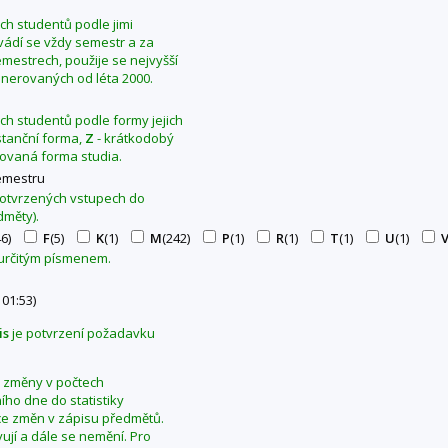
ých studentů podle jimi
Uvádí se vždy semestr a za
mestrech, použije se nejvyšší
generovaných od léta 2000.
ých studentů podle formy jejich
stanční forma,
Z
- krátkodobý
ovaná forma studia.
emestru
 potvrzených vstupech do
dměty).
46)
F
(5)
K
(1)
M
(242)
P
(1)
R
(1)
T
(1)
U
(1)
 určitým písmenem.
 01:53)
is
je potvrzení požadavku
se změny v počtech
ho dne do statistiky
ce změn v zápisu předmětů.
ují a dále se nemění. Pro