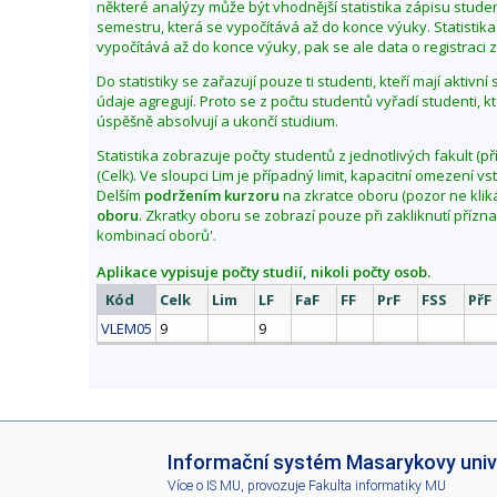
některé analýzy může být vhodnější statistika zápisu stu
b
semestru, která se vypočítává až do konce výuky. Statistika
í
vypočítává až do konce výuky, pak se ale data o registraci zl
p
Do statistiky se zařazují pouze ti studenti, kteří mají aktivn
o
údaje agregují. Proto se z počtu studentů vyřadí studenti, k
d
úspěšně absolvují a ukončí studium.
z
Statistika zobrazuje počty studentů z jednotlivých fakult (př
i
(Celk). Ve sloupci Lim je případný limit, kapacitní omezení 
m
Delším
podržením kurzoru
na zkratce oboru (pozor ne klik
oboru
. Zkratky oboru se zobrazí pouze při zakliknutí přízn
2
kombinací oborů'.
0
2
Aplikace vypisuje počty studií, nikoli počty osob.
5
Kód
Celk
Lim
LF
FaF
FF
PrF
FSS
PřF
VLEM05
9
9
I
Informační systém Masarykovy univ
S
Více o IS MU
, provozuje
Fakulta informatiky MU