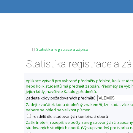
P
P
P
P
ř
ř
ř
ř
e
e
e
e
s
s
s
s
Z
k
k
k
k
m
o
o
o
o
ě
č
č
č
č
i
i
i
i
n
t
t
t
t
i
>
Statistika registrace a zápisu
n
n
n
n
t
a
a
a
a
Statistika registrace a z
f
h
h
o
p
o
l
b
a
a
r
a
s
t
k
n
v
a
i
u
Aplikace vytvoří pro vybrané předměty přehled, kolik student
í
i
h
č
nebo kolik studentů má předmět zapsán. Předměty se vybír
l
l
č
k
jejich kódy, navštivte Katalog předmětů.
t
i
k
u
Zadejte kódy požadovaných předmětů:
š
u
u
t
Zadejte začátek kódu doplněný znakem %, lze zadat více 
L
u
nebere se ohled na velikost písmen.
é
rozdělit dle studovaných kombinací oborů
k
Zaškrtnete-li, rozepíší se počty zaregistrovaných či zapsan
a
studovaných studijních oborů. (Výstup vhodný pro tvorbu n
ř