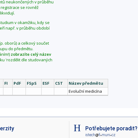
dentů neukončených v průběhu
 registrace se rovněž
ikvidují.
í studium v okamžiku, kdy se
teří např. v průběhu období
íp. oborů) a celkový součet
vstupu do předmětu.
áním!)
zobrazíte celý název
aku 'rozdělit dle studovaných
FI
PdF
FSpS
ESF
CST
Název předmětu
Evoluční medicína
erzity
Potřebujete poradit?
i
ste
c
h
fi
mu
ni
cz