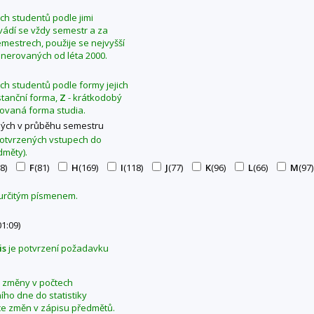
ých studentů podle jimi
Uvádí se vždy semestr a za
mestrech, použije se nejvyšší
generovaných od léta 2000.
ých studentů podle formy jejich
stanční forma,
Z
- krátkodobý
ovaná forma studia.
ých v průběhu semestru
 potvrzených vstupech do
dměty).
8)
F
(81)
H
(169)
I
(118)
J
(77)
K
(96)
L
(66)
M
(97)
 určitým písmenem.
01:09)
is
je potvrzení požadavku
se změny v počtech
ho dne do statistiky
ce změn v zápisu předmětů.