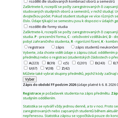
rozdělit dle studovaných kombinací oborů a semestrů
o
Zaškrtnete-li, rozepíší se počty zaregistrovaných či zapsan
f
studovaných studijních oborů a semestrů, v nichž studují. 
dvojtečkou počet. Pokud student studuje ve více různých se
i
číslo. Údaje týkající se semestru jsou k dispozici v údajích 
c
rozdělit dle formy studia
k
Zaškrtnete-li, rozepíší se počty zaregistrovaných či zapsan
á
studia.
P
- prezenční forma,
C
- celoživotní vzdělávání,
D
- di
f
pobyt zahraničního studenta,
R
- rigorózní řízení,
K
- kombin
a
registrace
zápis
zápis studentů neukončen
k
Vyberte, zda chcete vidět údaje o zápisu (stud. oddělením
předmětu) nebo o registraci (studentských žádostech o pře
u
A
(223)
B
(39)
c
(5)
C
(201)
D
(243)
E
(7
l
U
(67)
V
(38)
Z
(42)
t
Můžete také vybrat skupiny předmětů, jejichž kódy začínají
a
Z
Zápis do období FF:podzim 2026
(údaje platné k 6. 8. 2026 
m
Registrace
je požadavek studenta na zápis předmětu.
Záp
ě
studijním oddělením.
n
i
Statistika se vytváří vždy jednou denně, a to v noci. Proto 
zaregistrovaných nebo zapsaných studentů během aktuální
t
nepřenesou. Statistika zápisu se vypočítává pouze do kon
o