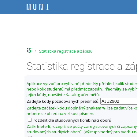
P
P
P
P
ř
ř
ř
ř
e
e
e
e
s
s
s
s
Z
k
k
k
k
m
o
o
o
o
ě
č
č
č
č
i
i
i
i
n
t
t
t
t
i
>
Statistika registrace a zápisu
n
n
n
n
t
a
a
a
a
f
Statistika registrace a z
h
h
o
p
o
l
b
a
a
r
a
s
t
k
n
v
a
i
u
Aplikace vytvoří pro vybrané předměty přehled, kolik student
í
i
h
č
nebo kolik studentů má předmět zapsán. Předměty se vybír
l
l
č
k
jejich kódy, navštivte Katalog předmětů.
t
i
k
u
Zadejte kódy požadovaných předmětů:
š
u
u
t
Zadejte začátek kódu doplněný znakem %, lze zadat více 
F
u
nebere se ohled na velikost písmen.
i
rozdělit dle studovaných kombinací oborů
l
Zaškrtnete-li, rozepíší se počty zaregistrovaných či zapsan
o
studovaných studijních oborů. (Výstup vhodný pro tvorbu n
z