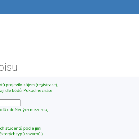
ápisu
ů projevilo zájem (registrace),
ají dle kódů. Pokud neznáte
kódů oddělených mezerou,
ých studentů podle jimi
ěkterých typů rozvrhů.)