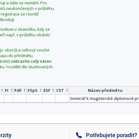
ují a dále se nemění. Pro
dentů neukončených v průběhu
 registrace se rovněž
ikvidují.
í studium v okamžiku, kdy se
teří např. v průběhu období
íp. oborů) a celkový součet
vstupu do předmětu.
áním!)
zobrazíte celý název
aku 'rozdělit dle studovaných
FI
PdF
FSpS
ESF
CST
Název předmětu
Seminář k magisterské diplomové pr
rzity
Potřebujete poradit?