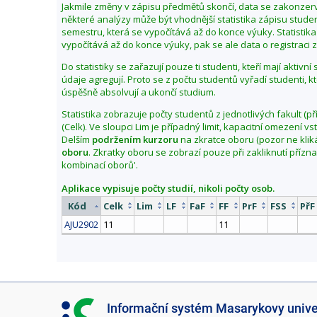
Jakmile změny v zápisu předmětů skončí, data se zakonzerv
b
některé analýzy může být vhodnější statistika zápisu stu
d
semestru, která se vypočítává až do konce výuky. Statistika
vypočítává až do konce výuky, pak se ale data o registraci zl
o
b
Do statistiky se zařazují pouze ti studenti, kteří mají aktivn
í
údaje agregují. Proto se z počtu studentů vyřadí studenti, k
p
úspěšně absolvují a ukončí studium.
o
Statistika zobrazuje počty studentů z jednotlivých fakult (př
d
(Celk). Ve sloupci Lim je případný limit, kapacitní omezení 
z
Delším
podržením kurzoru
na zkratce oboru (pozor ne klik
oboru
. Zkratky oboru se zobrazí pouze při zakliknutí přízn
i
kombinací oborů'.
m
2
Aplikace vypisuje počty studií, nikoli počty osob.
0
Kód
Celk
Lim
LF
FaF
FF
PrF
FSS
PřF
2
AJU2902
11
11
6
I
Informační systém Masarykovy unive