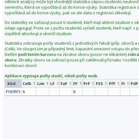
některé analýzy může být vhodnější statistika zápisu studentů neuko
b
semestru, která se vypočítává až do konce výuky. Statistika registrace 
vypočítává až do konce výuky, pak se ale data o registraci zlikvidují.
d
o
Do statistiky se zařazují pouze ti studenti, kteří mají aktivní studium v 
b
údaje agregují. Proto se z počtu studentů vyřadí studenti, kteří např. v
í
úspěšně absolvují a ukončí studium.
j
Statistika zobrazuje počty studentů z jednotlivých fakult (příp. oborů) a
a
(Celk). Ve sloupci Lim je případný limit, kapacitní omezení vstupu do př
r
Delším
podržením kurzoru
na zkratce oboru (pozor ne klikáním!)
zobra
oboru
. Zkratky oboru se zobrazí pouze při zakliknutí příznaku 'rozděli
o
kombinací oborů'.
2
0
Aplikace vypisuje počty studií, nikoli počty osob.
1
Kód
Celk
Lim
LF
FaF
FF
PrF
FSS
PřF
FI
PdF
2
PHDRF3
6
6