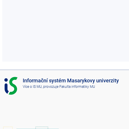
I
Informační systém Masarykovy univerzity
S
Více o IS MU
, provozuje
Fakulta informatiky MU
M
U