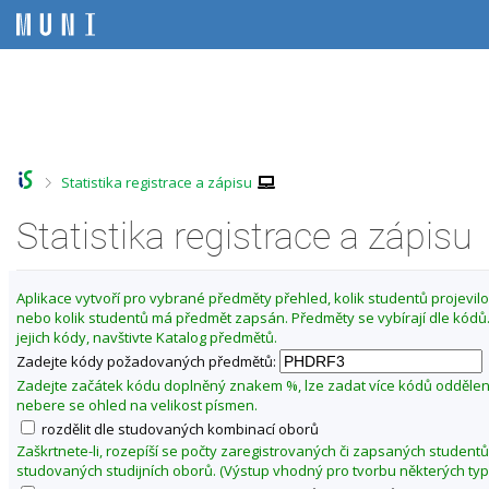
P
P
P
P
ř
ř
ř
ř
e
e
e
e
s
s
s
s
Z
k
k
k
k
m
o
o
o
o
ě
č
č
č
č
i
i
i
i
n
t
t
t
t
i
>
Statistika registrace a zápisu
n
n
n
n
t
a
a
a
a
f
Statistika registrace a zápisu
h
h
o
p
o
l
b
a
a
r
a
s
t
k
n
v
a
i
u
Aplikace vytvoří pro vybrané předměty přehled, kolik studentů projevilo 
í
i
h
č
nebo kolik studentů má předmět zapsán. Předměty se vybírají dle kód
l
l
č
k
jejich kódy, navštivte Katalog předmětů.
t
i
k
u
Zadejte kódy požadovaných předmětů:
š
u
u
t
Zadejte začátek kódu doplněný znakem %, lze zadat více kódů odděle
F
u
nebere se ohled na velikost písmen.
i
rozdělit dle studovaných kombinací oborů
l
Zaškrtnete-li, rozepíší se počty zaregistrovaných či zapsaných studentů
o
studovaných studijních oborů. (Výstup vhodný pro tvorbu některých typ
z