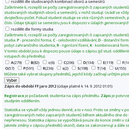
rozdělit dle studovaných kombinací oborů a semestrů
o
Zaškrtnete-li, rozepíší se počty zaregistrovaných či zapsaných studentů
f
studovaných studijních oborů a semestrů, v nichž studují. Uvádí se vžd
dvojtečkou počet. Pokud student studuje ve více různých semestrech, p
i
číslo. Údaje týkající se semestru jsou k dispozici v údajích generovaných
c
rozdělit dle formy studia
k
Zaškrtnete-li, rozepíší se počty zaregistrovaných či zapsaných studentů
á
studia.
P
- prezenční forma,
C
- celoživotní vzdělávání,
D
- distanční for
f
pobyt zahraničního studenta,
R
- rigorózní řízení,
K
- kombinovaná forma
a
V tomto období jsou k dispozici pouze údaje o zápisu (již stud. odděle
vstupech do předmětu).
k
A
(279)
B
(82)
c
(6)
C
(206)
D
(134)
E
(119)
F
(1
u
O
(57)
P
(591)
R
(236)
s
(2)
S
(198)
T
(14)
U
(155)
l
Můžete také vybrat skupiny předmětů, jejichž kódy začínají určitým pí
t
a
Zápis do období FF:jaro 2012
(údaje platné k 14. 9. 2012 01:01)
Z
Registrace
je požadavek studenta na zápis předmětu.
Zápis
je potvrz
m
studijním oddělením.
ě
n
Statistika se vytváří vždy jednou denně, a to v noci. Proto se změny v p
zaregistrovaných nebo zapsaných studentů během aktuálního dne do s
i
nepřenesou. Statistika zápisu se vypočítává pouze do konce změn v z
t
Jakmile změny v zápisu předmětů skončí, data se zakonzervují a dále s
o