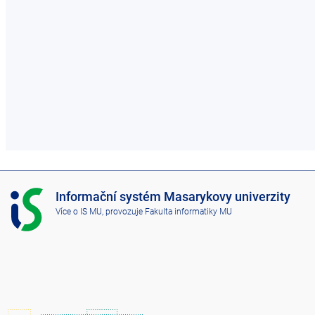
I
Informační systém Masarykovy univerzity
S
Více o IS MU
, provozuje
Fakulta informatiky MU
M
U