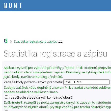
P
P
P
P
ř
ř
ř
ř
e
e
e
e
s
s
s
s
Z
k
k
k
k
m
o
o
o
o
ě
č
č
č
č
i
i
i
i
n
t
t
t
t
i
>
Statistika registrace a zápisu
n
n
n
n
t
a
a
a
a
f
Statistika registrace a zápisu
h
h
o
p
o
l
b
a
a
r
a
s
t
k
n
v
a
i
u
Aplikace vytvoří pro vybrané předměty přehled, kolik studentů projevilo 
í
i
h
č
nebo kolik studentů má předmět zapsán. Předměty se vybírají dle kód
l
l
č
k
jejich kódy, navštivte Katalog předmětů.
t
i
k
u
Zadejte kódy požadovaných předmětů:
š
u
u
t
Zadejte začátek kódu doplněný znakem %, lze zadat více kódů odděle
F
u
nebere se ohled na velikost písmen.
i
rozdělit dle studovaných kombinací oborů
l
Zaškrtnete-li, rozepíší se počty zaregistrovaných či zapsaných studentů
o
studovaných studijních oborů. (Výstup vhodný pro tvorbu některých typ
z