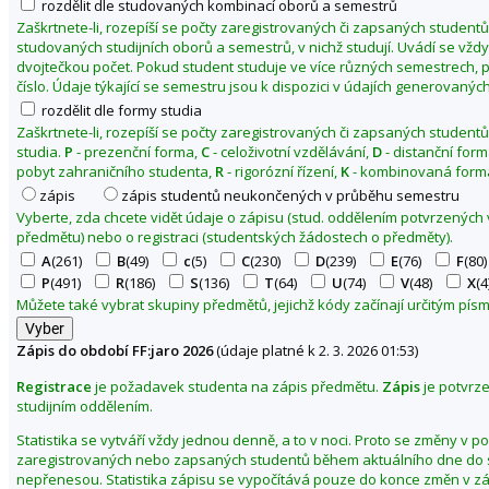
rozdělit dle studovaných kombinací oborů a semestrů
o
Zaškrtnete-li, rozepíší se počty zaregistrovaných či zapsaných studentů
f
studovaných studijních oborů a semestrů, v nichž studují. Uvádí se vžd
dvojtečkou počet. Pokud student studuje ve více různých semestrech, p
i
číslo. Údaje týkající se semestru jsou k dispozici v údajích generovaných
c
rozdělit dle formy studia
k
Zaškrtnete-li, rozepíší se počty zaregistrovaných či zapsaných studentů
á
studia.
P
- prezenční forma,
C
- celoživotní vzdělávání,
D
- distanční for
f
pobyt zahraničního studenta,
R
- rigorózní řízení,
K
- kombinovaná forma
a
zápis
zápis studentů neukončených v průběhu semestru
k
Vyberte, zda chcete vidět údaje o zápisu (stud. oddělením potvrzených
předmětu) nebo o registraci (studentských žádostech o předměty).
u
A
(261)
B
(49)
c
(5)
C
(230)
D
(239)
E
(76)
F
(80)
l
P
(491)
R
(186)
S
(136)
T
(64)
U
(74)
V
(48)
X
(4
t
Můžete také vybrat skupiny předmětů, jejichž kódy začínají určitým pí
a
Z
Zápis do období FF:jaro 2026
(údaje platné k 2. 3. 2026 01:53)
m
Registrace
je požadavek studenta na zápis předmětu.
Zápis
je potvrz
ě
studijním oddělením.
n
i
Statistika se vytváří vždy jednou denně, a to v noci. Proto se změny v p
zaregistrovaných nebo zapsaných studentů během aktuálního dne do s
t
nepřenesou. Statistika zápisu se vypočítává pouze do konce změn v z
o