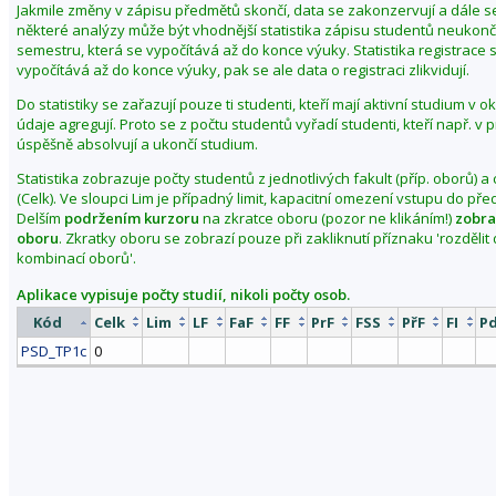
Jakmile změny v zápisu předmětů skončí, data se zakonzervují a dále s
b
některé analýzy může být vhodnější statistika zápisu studentů neuko
d
semestru, která se vypočítává až do konce výuky. Statistika registrace 
vypočítává až do konce výuky, pak se ale data o registraci zlikvidují.
o
b
Do statistiky se zařazují pouze ti studenti, kteří mají aktivní studium v 
í
údaje agregují. Proto se z počtu studentů vyřadí studenti, kteří např. v
j
úspěšně absolvují a ukončí studium.
a
Statistika zobrazuje počty studentů z jednotlivých fakult (příp. oborů) a
r
(Celk). Ve sloupci Lim je případný limit, kapacitní omezení vstupu do př
o
Delším
podržením kurzoru
na zkratce oboru (pozor ne klikáním!)
zobra
oboru
. Zkratky oboru se zobrazí pouze při zakliknutí příznaku 'rozděli
2
kombinací oborů'.
0
2
Aplikace vypisuje počty studií, nikoli počty osob.
6
Kód
Celk
Lim
LF
FaF
FF
PrF
FSS
PřF
FI
P
PSD_TP1c
0