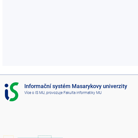
I
Informační systém Masarykovy univerzity
S
Více o IS MU
, provozuje
Fakulta informatiky MU
M
U