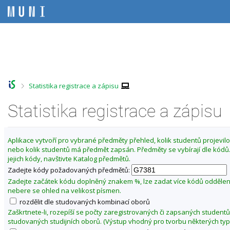
P
P
P
P
ř
ř
ř
ř
e
e
e
e
s
s
s
s
Z
k
k
k
k
m
o
o
o
o
ě
č
č
č
č
i
i
i
i
n
t
t
t
t
i
>
Statistika registrace a zápisu
n
n
n
n
t
a
a
a
a
f
Statistika registrace a zápisu
h
h
o
p
o
l
b
a
a
r
a
s
t
k
n
v
a
i
u
Aplikace vytvoří pro vybrané předměty přehled, kolik studentů projevilo 
í
i
h
č
nebo kolik studentů má předmět zapsán. Předměty se vybírají dle kód
l
l
č
k
jejich kódy, navštivte Katalog předmětů.
t
i
k
u
Zadejte kódy požadovaných předmětů:
š
u
u
t
Zadejte začátek kódu doplněný znakem %, lze zadat více kódů odděle
P
u
nebere se ohled na velikost písmen.
ř
rozdělit dle studovaných kombinací oborů
í
Zaškrtnete-li, rozepíší se počty zaregistrovaných či zapsaných studentů
r
studovaných studijních oborů. (Výstup vhodný pro tvorbu některých typ
o