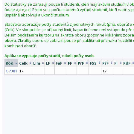
Do statistiky se zařazují pouze ti studenti, kteří mají aktivní studium v 
i
údaje agregují. Proto se z počtu studentů vyřadí studenti, kteří např. v
t
úspěšně absolvují a ukončí studium.
o
Statistika zobrazuje počty studentů z jednotlivých fakult (příp. oborů) a
b
(Celk). Ve sloupci Lim je případný limit, kapacitní omezení vstupu do př
d
Delším
podržením kurzoru
na zkratce oboru (pozor ne klikáním!)
zobra
o
oboru
. Zkratky oboru se zobrazí pouze při zakliknutí příznaku 'rozděli
b
kombinací oborů'.
í
Aplikace vypisuje počty studií, nikoli počty osob.
p
Kód
Celk
Lim
LF
FaF
FF
PrF
FSS
PřF
FI
PdF
o
G7381
17
17
d
z
i
m
2
0
0
4