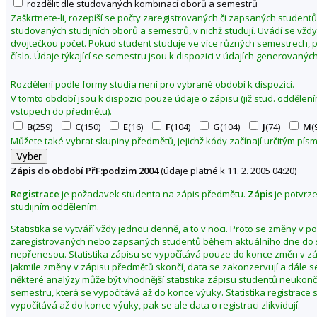
rozdělit dle studovaných kombinací oborů a semestrů
d
Zaškrtnete-li, rozepíší se počty zaregistrovaných či zapsaných studentů
o
studovaných studijních oborů a semestrů, v nichž studují. Uvádí se vžd
dvojtečkou počet. Pokud student studuje ve více různých semestrech, p
v
číslo. Údaje týkající se semestru jsou k dispozici v údajích generovaných
ě
d
Rozdělení podle formy studia není pro vybrané období k dispozici.
e
V tomto období jsou k dispozici pouze údaje o zápisu (již stud. odděle
c
vstupech do předmětu).
k
B
(259)
C
(150)
E
(16)
F
(104)
G
(104)
J
(74)
M
(
á
Můžete také vybrat skupiny předmětů, jejichž kódy začínají určitým pí
f
a
Zápis do období PřF:podzim 2004
(údaje platné k 11. 2. 2005 04:20)
k
Registrace
je požadavek studenta na zápis předmětu.
Zápis
je potvrz
u
studijním oddělením.
l
Statistika se vytváří vždy jednou denně, a to v noci. Proto se změny v p
t
zaregistrovaných nebo zapsaných studentů během aktuálního dne do s
a
nepřenesou. Statistika zápisu se vypočítává pouze do konce změn v z
Jakmile změny v zápisu předmětů skončí, data se zakonzervují a dále s
Z
některé analýzy může být vhodnější statistika zápisu studentů neuko
m
semestru, která se vypočítává až do konce výuky. Statistika registrace 
ě
vypočítává až do konce výuky, pak se ale data o registraci zlikvidují.
n