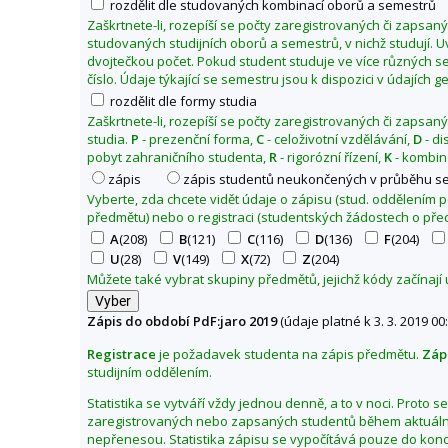
rozdělit dle studovaných kombinací oborů a semestrů
o
Zaškrtnete-li, rozepíší se počty zaregistrovaných či zapsan
g
studovaných studijních oborů a semestrů, v nichž studují. 
dvojtečkou počet. Pokud student studuje ve více různých se
i
číslo. Údaje týkající se semestru jsou k dispozici v údajích 
c
rozdělit dle formy studia
k
Zaškrtnete-li, rozepíší se počty zaregistrovaných či zapsan
á
studia.
P
- prezenční forma,
C
- celoživotní vzdělávání,
D
- di
f
pobyt zahraničního studenta,
R
- rigorózní řízení,
K
- kombin
a
zápis
zápis studentů neukončených v průběhu s
k
Vyberte, zda chcete vidět údaje o zápisu (stud. oddělením
předmětu) nebo o registraci (studentských žádostech o pře
u
A
(208)
B
(121)
C
(116)
D
(136)
F
(204)
l
U
(28)
V
(149)
X
(72)
Z
(204)
t
Můžete také vybrat skupiny předmětů, jejichž kódy začínají
a
Z
Zápis do období PdF:jaro 2019
(údaje platné k 3. 3. 2019 00:
m
Registrace
je požadavek studenta na zápis předmětu.
Záp
ě
studijním oddělením.
n
i
Statistika se vytváří vždy jednou denně, a to v noci. Proto 
zaregistrovaných nebo zapsaných studentů během aktuální
t
nepřenesou. Statistika zápisu se vypočítává pouze do kon
o