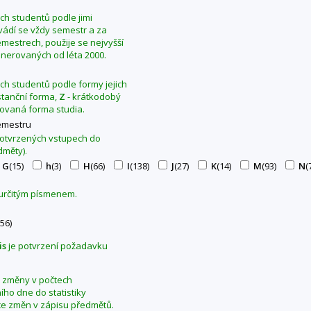
ých studentů podle jimi
Uvádí se vždy semestr a za
mestrech, použije se nejvyšší
generovaných od léta 2000.
ých studentů podle formy jejich
stanční forma,
Z
- krátkodobý
ovaná forma studia.
emestru
 potvrzených vstupech do
dměty).
G
(15)
h
(3)
H
(66)
I
(138)
J
(27)
K
(14)
M
(93)
N
(
 určitým písmenem.
56)
is
je potvrzení požadavku
se změny v počtech
ho dne do statistiky
ce změn v zápisu předmětů.