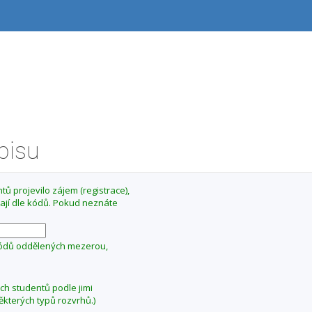
ápisu
ů projevilo zájem (registrace),
ají dle kódů. Pokud neznáte
kódů oddělených mezerou,
ých studentů podle jimi
ěkterých typů rozvrhů.)