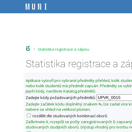
P
P
P
P
ř
ř
ř
ř
e
e
e
e
s
s
s
s
Z
k
k
k
k
m
o
o
o
o
ě
č
č
č
č
i
i
i
i
n
t
t
t
t
i
>
Statistika registrace a zápisu
n
n
n
n
t
a
a
a
a
f
Statistika registrace a z
h
h
o
p
o
l
b
a
a
r
a
s
t
k
n
v
a
i
u
Aplikace vytvoří pro vybrané předměty přehled, kolik student
í
i
h
č
nebo kolik studentů má předmět zapsán. Předměty se vybír
l
l
č
k
jejich kódy, navštivte Katalog předmětů.
t
i
k
u
Zadejte kódy požadovaných předmětů:
š
u
u
t
Zadejte začátek kódu doplněný znakem %, lze zadat více 
P
u
nebere se ohled na velikost písmen.
e
rozdělit dle studovaných kombinací oborů
d
Zaškrtnete-li, rozepíší se počty zaregistrovaných či zapsan
a
studovaných studijních oborů. (Výstup vhodný pro tvorbu n
g