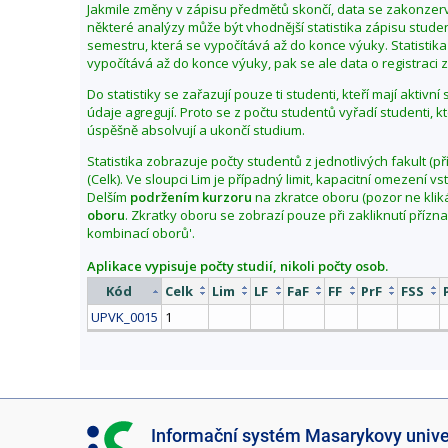
Jakmile změny v zápisu předmětů skončí, data se zakonzerv
b
některé analýzy může být vhodnější statistika zápisu stu
d
semestru, která se vypočítává až do konce výuky. Statistika
vypočítává až do konce výuky, pak se ale data o registraci zl
o
b
Do statistiky se zařazují pouze ti studenti, kteří mají aktivn
í
údaje agregují. Proto se z počtu studentů vyřadí studenti, k
j
úspěšně absolvují a ukončí studium.
a
Statistika zobrazuje počty studentů z jednotlivých fakult (př
r
(Celk). Ve sloupci Lim je případný limit, kapacitní omezení 
o
Delším
podržením kurzoru
na zkratce oboru (pozor ne klik
oboru
. Zkratky oboru se zobrazí pouze při zakliknutí přízn
2
kombinací oborů'.
0
1
Aplikace vypisuje počty studií, nikoli počty osob.
9
Kód
Celk
Lim
LF
FaF
FF
PrF
FSS
UPVK_0015
1
I
Informační systém Masarykovy unive