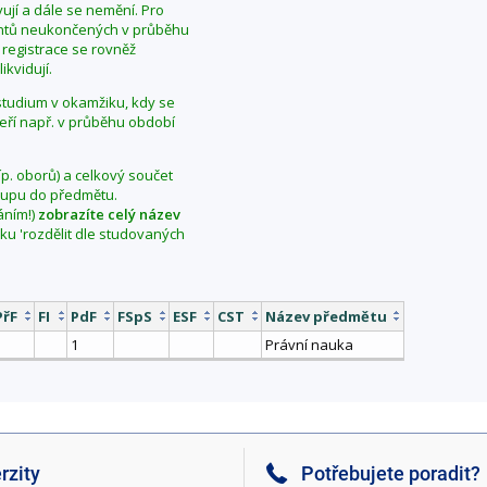
ují a dále se nemění. Pro
dentů neukončených v průběhu
 registrace se rovněž
ikvidují.
í studium v okamžiku, kdy se
teří např. v průběhu období
íp. oborů) a celkový součet
vstupu do předmětu.
áním!)
zobrazíte celý název
aku 'rozdělit dle studovaných
PřF
FI
PdF
FSpS
ESF
CST
Název předmětu
1
Právní nauka
rzity
Potřebujete poradit?