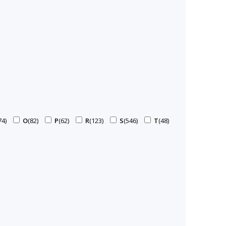
74)
O
(82)
P
(62)
R
(123)
S
(546)
T
(48)