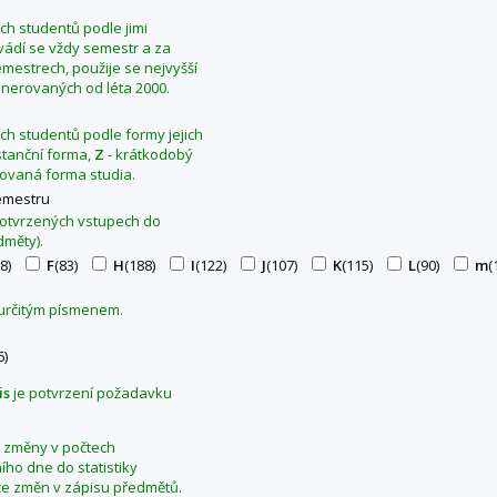
ých studentů podle jimi
Uvádí se vždy semestr a za
mestrech, použije se nejvyšší
generovaných od léta 2000.
ých studentů podle formy jejich
stanční forma,
Z
- krátkodobý
ovaná forma studia.
emestru
 potvrzených vstupech do
dměty).
8)
F
(83)
H
(188)
I
(122)
J
(107)
K
(115)
L
(90)
m
(
 určitým písmenem.
6)
is
je potvrzení požadavku
se změny v počtech
ho dne do statistiky
ce změn v zápisu předmětů.