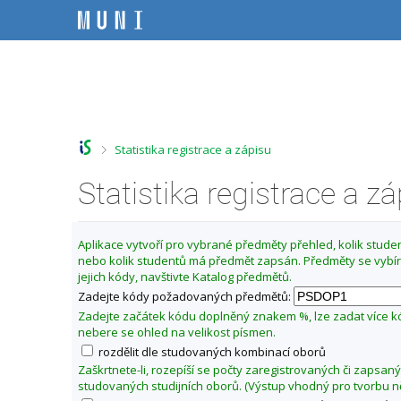
P
P
P
P
ř
ř
ř
ř
e
e
e
e
s
s
s
s
Z
k
k
k
k
m
o
o
o
o
ě
č
č
č
č
i
i
i
i
n
t
t
t
t
i
>
Statistika registrace a zápisu
n
n
n
n
t
a
a
a
a
f
Statistika registrace a z
h
h
o
p
o
l
b
a
a
r
a
s
t
k
n
v
a
i
u
Aplikace vytvoří pro vybrané předměty přehled, kolik student
í
i
h
č
nebo kolik studentů má předmět zapsán. Předměty se vybír
l
l
č
k
jejich kódy, navštivte Katalog předmětů.
t
i
k
u
Zadejte kódy požadovaných předmětů:
š
u
u
t
Zadejte začátek kódu doplněný znakem %, lze zadat více 
F
u
nebere se ohled na velikost písmen.
i
rozdělit dle studovaných kombinací oborů
l
Zaškrtnete-li, rozepíší se počty zaregistrovaných či zapsan
o
studovaných studijních oborů. (Výstup vhodný pro tvorbu n
z