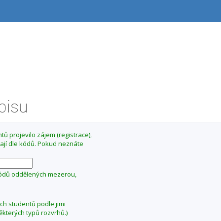
ápisu
ů projevilo zájem (registrace),
ají dle kódů. Pokud neznáte
kódů oddělených mezerou,
ých studentů podle jimi
ěkterých typů rozvrhů.)