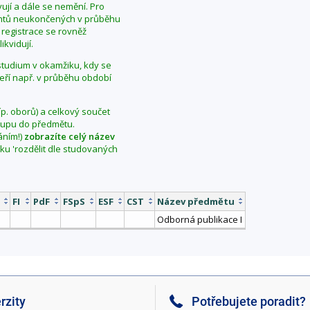
ují a dále se nemění. Pro
dentů neukončených v průběhu
 registrace se rovněž
ikvidují.
í studium v okamžiku, kdy se
teří např. v průběhu období
íp. oborů) a celkový součet
vstupu do předmětu.
áním!)
zobrazíte celý název
aku 'rozdělit dle studovaných
FI
PdF
FSpS
ESF
CST
Název předmětu
Odborná publikace I
rzity
Potřebujete poradit?