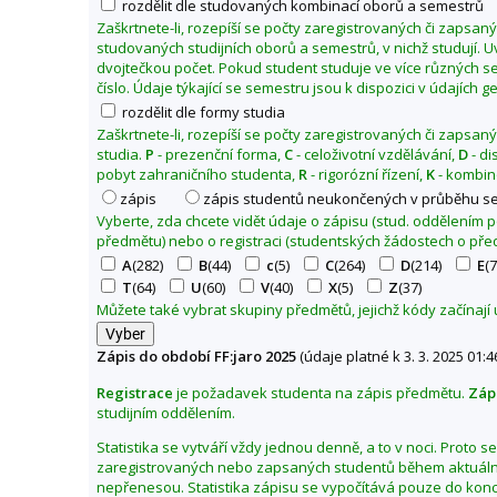
rozdělit dle studovaných kombinací oborů a semestrů
o
Zaškrtnete-li, rozepíší se počty zaregistrovaných či zapsan
f
studovaných studijních oborů a semestrů, v nichž studují. 
dvojtečkou počet. Pokud student studuje ve více různých se
i
číslo. Údaje týkající se semestru jsou k dispozici v údajích 
c
rozdělit dle formy studia
k
Zaškrtnete-li, rozepíší se počty zaregistrovaných či zapsan
á
studia.
P
- prezenční forma,
C
- celoživotní vzdělávání,
D
- di
f
pobyt zahraničního studenta,
R
- rigorózní řízení,
K
- kombin
a
zápis
zápis studentů neukončených v průběhu s
k
Vyberte, zda chcete vidět údaje o zápisu (stud. oddělením
předmětu) nebo o registraci (studentských žádostech o pře
u
A
(282)
B
(44)
c
(5)
C
(264)
D
(214)
E
(7
l
T
(64)
U
(60)
V
(40)
X
(5)
Z
(37)
t
Můžete také vybrat skupiny předmětů, jejichž kódy začínají
a
Z
Zápis do období FF:jaro 2025
(údaje platné k 3. 3. 2025 01:4
m
Registrace
je požadavek studenta na zápis předmětu.
Záp
ě
studijním oddělením.
n
i
Statistika se vytváří vždy jednou denně, a to v noci. Proto 
zaregistrovaných nebo zapsaných studentů během aktuální
t
nepřenesou. Statistika zápisu se vypočítává pouze do kon
o