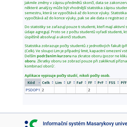
Jakmile změny v zápisu předmětů skončí, data se zakonzerv
b
některé analýzy může být vhodnější statistika zápisu stu
d
semestru, která se vypočítává až do konce výuky. Statistika
vypočítává až do konce výuky, pak se ale data o registraci zl
o
b
Do statistiky se zařazují pouze ti studenti, kteří mají aktivn
í
údaje agregují. Proto se z počtu studentů vyřadí studenti, k
j
úspěšně absolvují a ukončí studium.
a
Statistika zobrazuje počty studentů z jednotlivých fakult (př
r
(Celk). Ve sloupci Lim je případný limit, kapacitní omezení 
o
Delším
podržením kurzoru
na zkratce oboru (pozor ne klik
oboru
. Zkratky oboru se zobrazí pouze při zakliknutí přízn
2
kombinací oborů'.
0
2
Aplikace vypisuje počty studií, nikoli počty osob.
5
Kód
Celk
Lim
LF
FaF
FF
PrF
FSS
PřF
PSDOP1
2
2
I
Informační systém Masarykovy unive