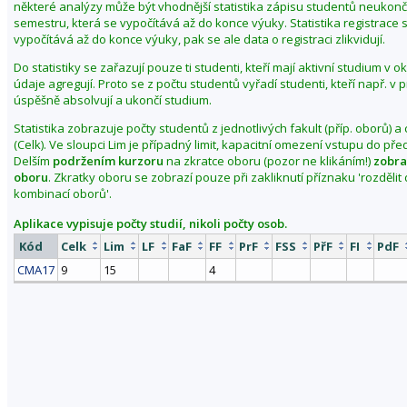
některé analýzy může být vhodnější statistika zápisu studentů neuko
ě
semestru, která se vypočítává až do konce výuky. Statistika registrace 
n
vypočítává až do konce výuky, pak se ale data o registraci zlikvidují.
i
Do statistiky se zařazují pouze ti studenti, kteří mají aktivní studium v 
t
údaje agregují. Proto se z počtu studentů vyřadí studenti, kteří např. v
o
úspěšně absolvují a ukončí studium.
b
Statistika zobrazuje počty studentů z jednotlivých fakult (příp. oborů) a
d
(Celk). Ve sloupci Lim je případný limit, kapacitní omezení vstupu do př
o
Delším
podržením kurzoru
na zkratce oboru (pozor ne klikáním!)
zobra
oboru
. Zkratky oboru se zobrazí pouze při zakliknutí příznaku 'rozděli
b
kombinací oborů'.
í
p
Aplikace vypisuje počty studií, nikoli počty osob.
o
Kód
Celk
Lim
LF
FaF
FF
PrF
FSS
PřF
FI
PdF
d
CMA17
9
15
4
z
i
m
2
0
2
3