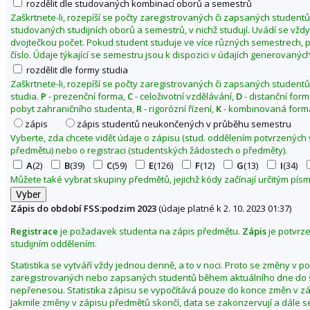
rozdělit dle studovaných kombinací oborů a semestrů
t
Zaškrtnete-li, rozepíší se počty zaregistrovaných či zapsaných studentů
a
studovaných studijních oborů a semestrů, v nichž studují. Uvádí se vžd
dvojtečkou počet. Pokud student studuje ve více různých semestrech, p
s
číslo. Údaje týkající se semestru jsou k dispozici v údajích generovaných
o
rozdělit dle formy studia
c
Zaškrtnete-li, rozepíší se počty zaregistrovaných či zapsaných studentů
i
studia.
P
- prezenční forma,
C
- celoživotní vzdělávání,
D
- distanční for
á
pobyt zahraničního studenta,
R
- rigorózní řízení,
K
- kombinovaná forma
l
zápis
zápis studentů neukončených v průběhu semestru
n
Vyberte, zda chcete vidět údaje o zápisu (stud. oddělením potvrzených
předmětu) nebo o registraci (studentských žádostech o předměty).
í
A
(2)
B
(39)
C
(59)
E
(126)
F
(12)
G
(13)
I
(34)
c
Můžete také vybrat skupiny předmětů, jejichž kódy začínají určitým pí
h
s
Zápis do období FSS:podzim 2023
(údaje platné k 2. 10. 2023 01:37)
t
u
Registrace
je požadavek studenta na zápis předmětu.
Zápis
je potvrz
d
studijním oddělením.
i
Statistika se vytváří vždy jednou denně, a to v noci. Proto se změny v p
í
zaregistrovaných nebo zapsaných studentů během aktuálního dne do s
nepřenesou. Statistika zápisu se vypočítává pouze do konce změn v z
Z
Jakmile změny v zápisu předmětů skončí, data se zakonzervují a dále s
m