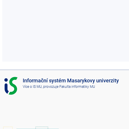
I
Informační systém Masarykovy univerzity
S
Více o IS MU
, provozuje
Fakulta informatiky MU
M
U