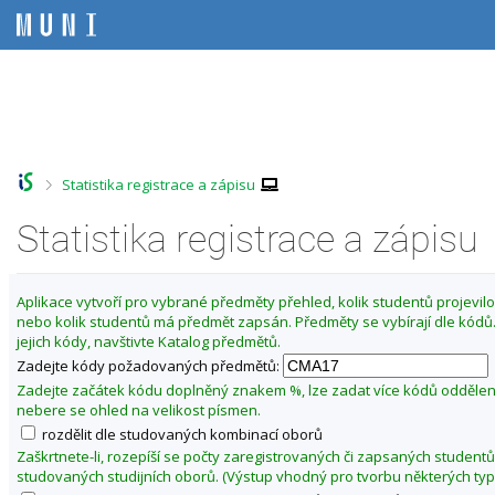
P
P
P
P
ř
ř
ř
ř
e
e
e
e
s
s
s
s
Z
k
k
k
k
m
o
o
o
o
ě
č
č
č
č
i
i
i
i
n
t
t
t
t
i
>
Statistika registrace a zápisu
n
n
n
n
t
a
a
a
a
f
Statistika registrace a zápisu
h
h
o
p
o
l
b
a
a
r
a
s
t
k
n
v
a
i
u
Aplikace vytvoří pro vybrané předměty přehled, kolik studentů projevilo 
í
i
h
č
nebo kolik studentů má předmět zapsán. Předměty se vybírají dle kód
l
l
č
k
jejich kódy, navštivte Katalog předmětů.
t
i
k
u
Zadejte kódy požadovaných předmětů:
š
u
u
t
Zadejte začátek kódu doplněný znakem %, lze zadat více kódů odděle
F
u
nebere se ohled na velikost písmen.
a
rozdělit dle studovaných kombinací oborů
k
Zaškrtnete-li, rozepíší se počty zaregistrovaných či zapsaných studentů
u
studovaných studijních oborů. (Výstup vhodný pro tvorbu některých typ
l