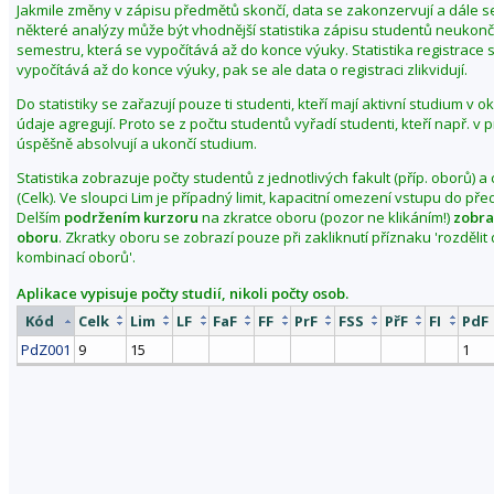
Jakmile změny v zápisu předmětů skončí, data se zakonzervují a dále s
b
některé analýzy může být vhodnější statistika zápisu studentů neuko
d
semestru, která se vypočítává až do konce výuky. Statistika registrace 
vypočítává až do konce výuky, pak se ale data o registraci zlikvidují.
o
b
Do statistiky se zařazují pouze ti studenti, kteří mají aktivní studium v 
í
údaje agregují. Proto se z počtu studentů vyřadí studenti, kteří např. v
j
úspěšně absolvují a ukončí studium.
a
Statistika zobrazuje počty studentů z jednotlivých fakult (příp. oborů) a
r
(Celk). Ve sloupci Lim je případný limit, kapacitní omezení vstupu do př
o
Delším
podržením kurzoru
na zkratce oboru (pozor ne klikáním!)
zobra
oboru
. Zkratky oboru se zobrazí pouze při zakliknutí příznaku 'rozděli
2
kombinací oborů'.
0
2
Aplikace vypisuje počty studií, nikoli počty osob.
6
Kód
Celk
Lim
LF
FaF
FF
PrF
FSS
PřF
FI
PdF
PdZ001
9
15
1