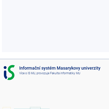
I
Informační systém Masarykovy univerzity
S
Více o IS MU
, provozuje
Fakulta informatiky MU
M
U