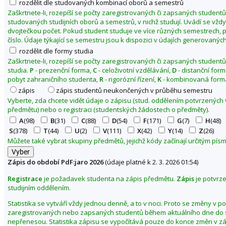
rozdělit dle studovaných kombinací oborů a semestrů
o
Zaškrtnete-li, rozepíší se počty zaregistrovaných či zapsaných studentů
g
studovaných studijních oborů a semestrů, v nichž studují. Uvádí se vžd
dvojtečkou počet. Pokud student studuje ve více různých semestrech, p
i
číslo. Údaje týkající se semestru jsou k dispozici v údajích generovaných
c
rozdělit dle formy studia
k
Zaškrtnete-li, rozepíší se počty zaregistrovaných či zapsaných studentů
á
studia.
P
- prezenční forma,
C
- celoživotní vzdělávání,
D
- distanční for
f
pobyt zahraničního studenta,
R
- rigorózní řízení,
K
- kombinovaná forma
a
zápis
zápis studentů neukončených v průběhu semestru
k
Vyberte, zda chcete vidět údaje o zápisu (stud. oddělením potvrzených
předmětu) nebo o registraci (studentských žádostech o předměty).
u
A
(98)
B
(31)
C
(88)
D
(54)
F
(171)
G
(7)
H
(48)
l
S
(378)
T
(44)
U
(2)
V
(111)
X
(42)
Y
(14)
Z
(26)
t
Můžete také vybrat skupiny předmětů, jejichž kódy začínají určitým pí
a
Z
Zápis do období PdF:jaro 2026
(údaje platné k 2. 3. 2026 01:54)
m
Registrace
je požadavek studenta na zápis předmětu.
Zápis
je potvrz
ě
studijním oddělením.
n
i
Statistika se vytváří vždy jednou denně, a to v noci. Proto se změny v p
zaregistrovaných nebo zapsaných studentů během aktuálního dne do s
t
nepřenesou. Statistika zápisu se vypočítává pouze do konce změn v z
o