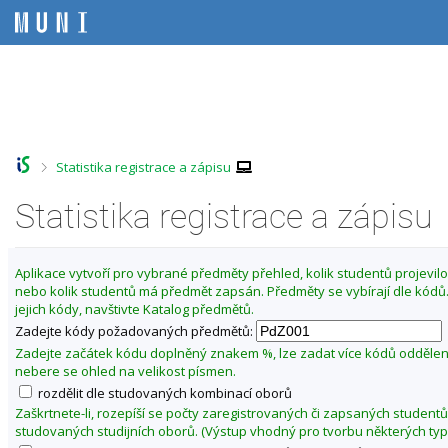
P
P
P
P
ř
ř
ř
ř
e
e
e
e
s
s
s
s
Z
k
k
k
k
m
o
o
o
o
ě
č
č
č
č
i
i
i
i
n
t
t
t
t
i
>
Statistika registrace a zápisu
n
n
n
n
t
a
a
a
a
f
Statistika registrace a zápisu
h
h
o
p
o
l
b
a
a
r
a
s
t
k
n
v
a
i
u
Aplikace vytvoří pro vybrané předměty přehled, kolik studentů projevilo 
í
i
h
č
nebo kolik studentů má předmět zapsán. Předměty se vybírají dle kód
l
l
č
k
jejich kódy, navštivte Katalog předmětů.
t
i
k
u
Zadejte kódy požadovaných předmětů:
š
u
u
t
Zadejte začátek kódu doplněný znakem %, lze zadat více kódů odděle
P
u
nebere se ohled na velikost písmen.
e
rozdělit dle studovaných kombinací oborů
d
Zaškrtnete-li, rozepíší se počty zaregistrovaných či zapsaných studentů
a
studovaných studijních oborů. (Výstup vhodný pro tvorbu některých typ
g