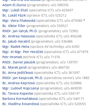
Adam El-Dunia
(programátor), učo 580335
Mgr. Lukáš Eliaš
(specialista ICT), učo 425697
Bc. Lukáš Fázik
(správce ICT), učo 525212
Mgr. Viera Filakovská
(specialistka ICT), učo 475580
*
Bc. Viktor Fišer
(programátor), učo 550521
RNDr. Jan Géryk, Ph.D.
(programátor), učo 72902
Bc. Andrea Halasová
(specialistka ICT), učo 456248
Bc. Jakub Harabiš
(programátor), učo 536486
Mgr. Radek Helia
(správce AV techniky), učo 6392
Mgr. et Mgr. Petr Horáček
(specialista ICT), učo 471879
Petr Hromek
(technik ICT), učo 71376
RNDr. Daniel Jakubík
(programátor), učo 139797
Bc. Marek Jaroš
(programátor), učo 484730
Bc. Anna Jedličková
(specialistka ICT), učo 361097
RNDr. Jan Kasprzak, Ph.D.
(specialista senior), učo 1885
Bc. Andrea Keprtová
(specialistka ICT), učo 520886
Mgr. Ľudovít Kopcsányi
(programátor), učo 469039
Bc. Tereza Kopecká
(specialistka ICT), učo 534137
Barbora Kormaňáková
(specialistka ICT), učo 540171
Bc. Vladěna Kovandová
(specialistka ICT), učo 520555