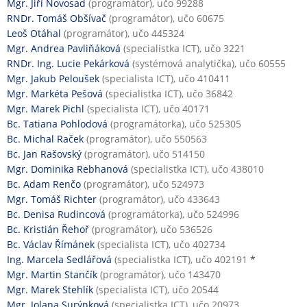
Mgr. Jiří Novosad
(programátor), učo 99288
RNDr. Tomáš Obšívač
(programátor), učo 60675
Leoš Otáhal
(programátor), učo 445324
Mgr. Andrea Pavliňáková
(specialistka ICT), učo 3221
RNDr. Ing. Lucie Pekárková
(systémová analytička), učo 60555
Mgr. Jakub Peloušek
(specialista ICT), učo 410411
Mgr. Markéta Pešová
(specialistka ICT), učo 36842
Mgr. Marek Pichl
(specialista ICT), učo 40171
Bc. Tatiana Pohlodová
(programátorka), učo 525305
Bc. Michal Raček
(programátor), učo 550563
Bc. Jan Rašovský
(programátor), učo 514150
Mgr. Dominika Rebhanová
(specialistka ICT), učo 438010
Bc. Adam Renčo
(programátor), učo 524973
Mgr. Tomáš Richter
(programátor), učo 433643
Bc. Denisa Rudincová
(programátorka), učo 524996
Bc. Kristián Řehoř
(programátor), učo 536526
Bc. Václav Římánek
(specialista ICT), učo 402734
Ing. Marcela Sedlářová
(specialistka ICT), učo 402191
*
Mgr. Martin Stančík
(programátor), učo 143470
Mgr. Marek Stehlík
(specialista ICT), učo 20544
Mgr. Jolana Surýnková
(specialistka ICT), učo 20973