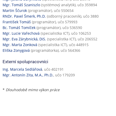
Mgr. Tomáš Szaniszlo
(systémový analytik), učo 359894
Martin Ščurok
(programátor), učo 550654
RNDr. Pavel Šmerk, Ph.D.
(odborný pracovník), učo 3880
František Tomáš
(programátor), učo 579993
Bc. Tomáš Tomíček
(programátor), učo 536590
Mgr. Lucie Vařechová
(specialistka ICT), učo 106253
Mgr. Eva Zárybnická, DiS.
(specialistka ICT), učo 206552
Mgr. Marta Zonková
(specialistka ICT), učo 448915
Eliška Zonygová
(programátorka), učo 564366
Externí spolupracovníci
Ing. Marcela Sedlářová
, učo 402191
Mgr. Antonín Zita, M.A., Ph.D.
, učo 179209
*
Dlouhodobě mimo výkon práce