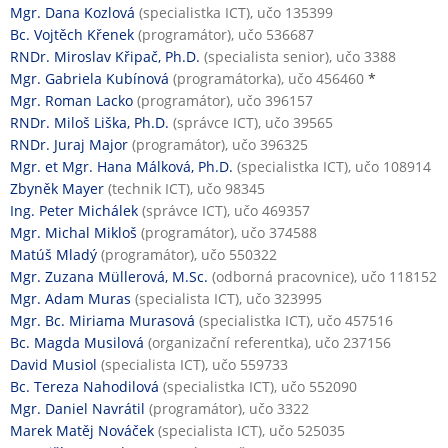
Mgr. Dana Kozlová
(specialistka ICT), učo 135399
Bc. Vojtěch Křenek
(programátor), učo 536687
RNDr. Miroslav Křipač, Ph.D.
(specialista senior), učo 3388
Mgr. Gabriela Kubínová
(programátorka), učo 456460
*
Mgr. Roman Lacko
(programátor), učo 396157
RNDr. Miloš Liška, Ph.D.
(správce ICT), učo 39565
RNDr. Juraj Major
(programátor), učo 396325
Mgr. et Mgr. Hana Málková, Ph.D.
(specialistka ICT), učo 108914
Zbyněk Mayer
(technik ICT), učo 98345
Ing. Peter Michálek
(správce ICT), učo 469357
Mgr. Michal Mikloš
(programátor), učo 374588
Matúš Mladý
(programátor), učo 550322
Mgr. Zuzana Müllerová, M.Sc.
(odborná pracovnice), učo 118152
Mgr. Adam Muras
(specialista ICT), učo 323995
Mgr. Bc. Miriama Murasová
(specialistka ICT), učo 457516
Bc. Magda Musilová
(organizační referentka), učo 237156
David Musiol
(specialista ICT), učo 559733
Bc. Tereza Nahodilová
(specialistka ICT), učo 552090
Mgr. Daniel Navrátil
(programátor), učo 3322
Marek Matěj Nováček
(specialista ICT), učo 525035