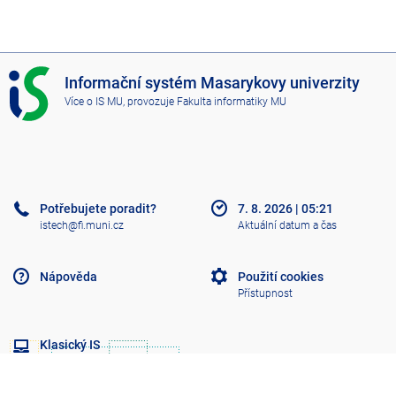
I
Informační systém Masarykovy univerzity
S
Více o IS MU
, provozuje
Fakulta informatiky MU
M
U
Potřebujete poradit?
7. 8. 2026
|
05:21
istech@fi.muni.cz
Aktuální datum a čas
Nápověda
Použití cookies
Přístupnost
Klasický IS