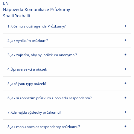
Přeskočit
Přeskočit
Přeskočit
Přeskočit
EN
na
na
na
na
>
Nápověda
>
Komunikace
>
Průzkumy
horní
hlavičku
obsah
patičku
Sbalit
Rozbalit
lištu
1.
K čemu slouží agenda Průzkumy?
2.
Jak vyhlásím průzkum?
3.
Jak zajistím, aby byl průzkum anonymní?
4.
Úprava sekcí a otázek
5.
Jaké jsou typy otázek?
6.
Jak si zobrazím průzkum z pohledu respondenta?
7.
Kde najdu výsledky průzkumu?
8.
Jak mohu obeslat respondenty průzkumu?