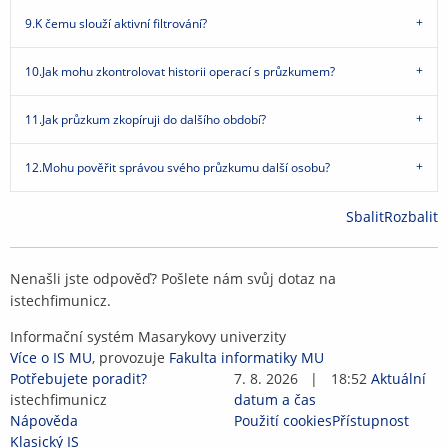
9.
K čemu slouží aktivní filtrování?
10.
Jak mohu zkontrolovat historii operací s průzkumem?
11.
Jak průzkum zkopíruji do dalšího období?
12.
Mohu pověřit správou svého průzkumu další osobu?
Sbalit
Rozbalit
Nenašli jste odpověď? Pošlete nám svůj dotaz na
is
te
ch
fi
mun
i
cz
.
IS
Informační systém Masarykovy univerzity
MU
Více o IS MU
, provozuje
Fakulta informatiky MU
Potřebujete poradit?
7. 8. 2026
|
18:52
Aktuální
is
te
ch
fi
mun
i
cz
datum a čas
Nápověda
Použití cookies
Přístupnost
Klasický IS