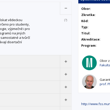
Obor:
Zkratka:
získat vědeckou
(?)
Kód:
 určeno pro studenty,
Typ:
ogie, výjimečně i pro
rogramů na jiných
Titul:
 samostatné a tvůrčí
Akreditace:
vají disertační
Program:
Obor za
Fakulta
Garant
é ke komplexní
prof. P
ciálních a pracovních
lýzy v těchto
http://www.fss.mu
zkumnou, koncepční a