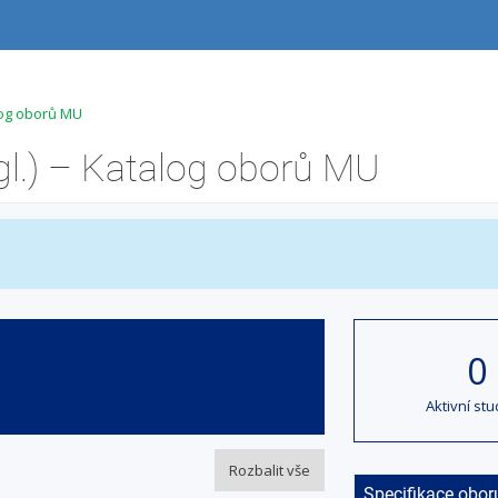
alog oborů MU
gl.) – Katalog oborů MU
0
Aktivní stu
Rozbalit vše
Specifikace obor