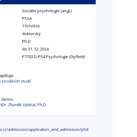
Sociální psychologie (angl.)
PSSA
7701V010
doktorský
Ph.D.
do 31. 12. 2024
P7703 D-PS4 Psychologie (čtyřleté)
jišťuje:
 sociálních studií
 oboru:
hDr. Zbyněk Vybíral, Ph.D.
ni.cz/admission/application_and_admission/phd