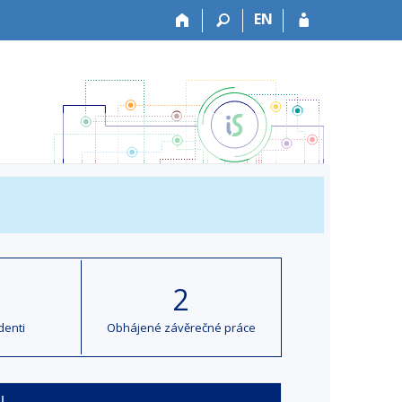
EN
2
denti
Obhájené závěrečné práce
u