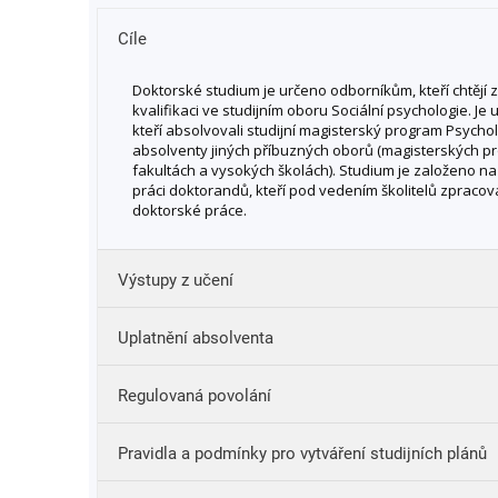
Cíle
Doktorské studium je určeno odborníkům, kteří chtějí 
kvalifikaci ve studijním oboru Sociální psychologie. Je
kteří absolvovali studijní magisterský program Psychol
absolventy jiných příbuzných oborů (magisterských p
fakultách a vysokých školách). Studium je založeno na
práci doktorandů, kteří pod vedením školitelů zpracová
doktorské práce.
Výstupy z učení
Uplatnění absolventa
ovládat metodologii a výzkumné postupy potřebn
analýze psychologických problémů jednotlivců i so
Regulovaná povolání
skupin a problémových situací;
tvořit koncepce, programy, projekty a provádět ana
Bez profesního postavení
oblastech;
Pravidla a podmínky pro vytváření studijních plánů
po získání potřebných zkušeností koordinovat vý
analytickou práci odborníků z různých oborů;