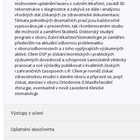
možnostem uplatnění laseru v zubním lékařství, zavádí 3D
rekonstrukce v diagnostice a zabývá se dále i analýzou
vhodných dat získaných ze zdravotnické dokumentace.
Témata jednotlivých disertačních prací jsou každoročně
vypisována jak v prezenčním, tak i kombinovaném studiu
dle možností a zaměření školitelů. Doktorský studijní
program v oboru Zubní lékařství/Stomatologie je zaměřen
především na aktuální odbornou problematiku
v oboru/odbornostech a z toho vyplývajících výzkumných
aktivit. Cílem DSP je získání teoretických i praktických
výzkumných dovedností a schopnosti samostatně vědecky
pracovat a své výsledky publikovat v kvalitních českých
i zahraničních časopisech s IF. Cílem je rovněž získat
zdravotnickou erudici v daném oboru a připravit se, popř.
získat, atestaci v oboru Ortodoncie či Maxillofaciální
chirurgie, eventuelně v nově zavedené Klinické
stomatologii.
Výstupy z učení
Uplatnění absolventa
se orientovat v zadaném tématu, sběru příslušných dat