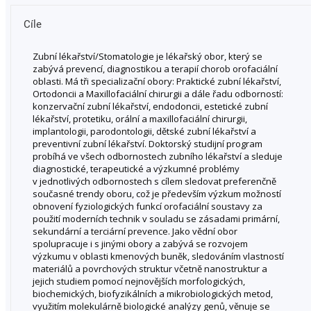
Cíle
Zubní lékařství/Stomatologie je lékařský obor, který se
zabývá prevencí, diagnostikou a terapií chorob orofaciální
oblasti. Má tři specializační obory: Praktické zubní lékařství,
Ortodoncii a Maxillofaciální chirurgii a dále řadu odborností:
konzervační zubní lékařství, endodoncii, estetické zubní
lékařství, protetiku, orální a maxillofaciální chirurgii,
implantologii, parodontologii, dětské zubní lékařství a
preventivní zubní lékařství. Doktorský studijní program
probíhá ve všech odbornostech zubního lékařství a sleduje
diagnostické, terapeutické a výzkumné problémy
v jednotlivých odbornostech s cílem sledovat preferenčně
současné trendy oboru, což je především výzkum možností
obnovení fyziologických funkcí orofaciální soustavy za
použití moderních technik v souladu se zásadami primární,
sekundární a terciární prevence. Jako vědní obor
spolupracuje i s jinými obory a zabývá se rozvojem
výzkumu v oblasti kmenových buněk, sledováním vlastností
materiálů a povrchových struktur včetně nanostruktur a
jejich studiem pomocí nejnovějších morfologických,
biochemických, biofyzikálních a mikrobiologických metod,
využitím molekulárně biologické analýzy genů, věnuje se