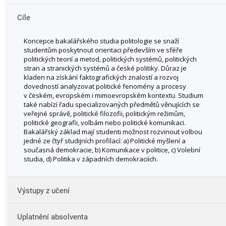
Cíle
Koncepce bakalářského studia politologie se snaží
studentům poskytnout orientaci především ve sféře
politických teorií a metod, politických systémů, politických
stran a stranických systémů a české politiky. Důraz je
kladen na získání faktografických znalostí a rozvoj
dovedností analyzovat politické fenomény a procesy
v českém, evropském i mimoevropském kontextu. Studium
také nabízí řadu specializovaných předmětů věnujících se
veřejné správě, politické filozofii, politickým režimům,
politické geografii, volbám nebo politické komunikaci.
Bakalářský základ mají studenti možnost rozvinout volbou
jedné ze čtyř studijních profilací: a) Politické myšlení a
současná demokracie, b) Komunikace v politice, c) Volební
studia, d) Politika v západních demokraciích.
Výstupy z učení
Uplatnění absolventa