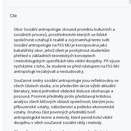
Cíle
Obor Sociální antropologie zkoumá proměnu kulturních a
sociálních procesů, prostřednictvím kterých se lidské
společnosti vztahují k realitě a zvýznamňují tento svět.
Sociální antropologie na FSS MU je koncipována jako
bakalářský obor, jehož cílem je poskytnout studentům
přehled o základních teoretických konceptech
i metodologických specifikách této vědní disciplíny. Při výuce
vycházíme z toho, že studenti se před nástupem na FSS MU
antropologií nezabývali a nestudovali ji.
Současné směry sociální antropologie jsou reflektovány ve
všech částech studia, a to především skrze výběr aktuální
literatury, která jednotlivé vědecké diskuse obohacuje a
posouvá. Povinné předměty proto představují kritickou
analýzu všech klíčových oblastí společnosti, kterými jsou
příbuzenské vztahy, náboženství a politicko-ekonomické
vztahy. Druhou část povinných předmětů tvoří
antropologické teorie a metody, které pevně kotví vědní
disciplínu v sítích současné sociální vědy i metody.