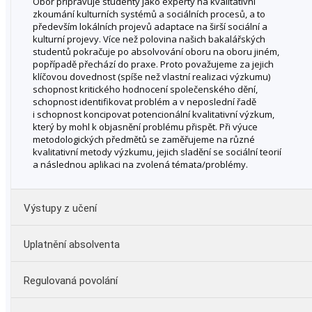
Obor připravuje studenty jako experty na kvalitativní
zkoumání kulturních systémů a sociálních procesů, a to
především lokálních projevů adaptace na širší sociální a
kulturní projevy. Více než polovina našich bakalářských
studentů pokračuje po absolvování oboru na oboru jiném,
popřípadě přechází do praxe. Proto považujeme za jejich
klíčovou dovednost (spíše než vlastní realizaci výzkumu)
schopnost kritického hodnocení společenského dění,
schopnost identifikovat problém a v neposlední řadě
i schopnost koncipovat potencionální kvalitativní výzkum,
který by mohl k objasnění problému přispět. Při výuce
metodologických předmětů se zaměřujeme na různé
kvalitativní metody výzkumu, jejich sladění se sociální teorií
a následnou aplikaci na zvolená témata/problémy.
Výstupy z učení
Uplatnění absolventa
aplikovat teoretickou znalost sociální antropologie v
praxi;
Regulovaná povolání
ze společenského dění abstrahovat zkoumání hodná
témata a na základě podkladových informací připravit