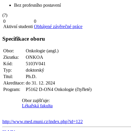
Bez profesního postavení
(?)
0
0
Aktivní studenti
Obhájené závěrečné práce
Specifikace oboru
Obor:
Onkologie (angl.)
Zkratka:
ONKOA
Kód:
5103V041
Typ:
doktorský
Titul:
Ph.D.
Akreditace:
do 31. 12. 2024
Program:
P5162 D-ON4 Onkologie (čtyřleté)
Obor zajišťuje:
Lékařská fakulta
http://www.med.muni.cz/index.php?id=122