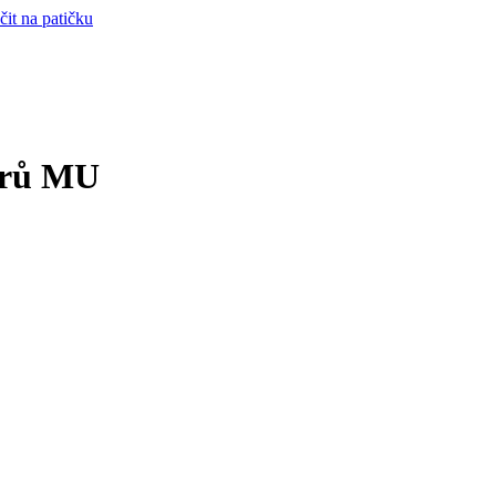
čit na patičku
borů MU