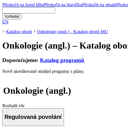
Přeskočit na horní lištu
Přeskočit na hlavičku
Přeskočit na obsah
Přesko
EN
>
Katalog oborů
>
Onkologie (angl.) – Katalog oborů MU
Onkologie (angl.) – Katalog o
Doporučujeme:
Katalog programů
Nově akreditované studijní programy s plány.
Onkologie (angl.)
Rozbalit vše
Regulovaná povolání