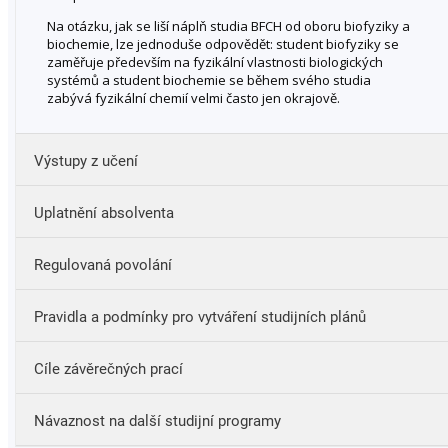
Na otázku, jak se liší náplň studia BFCH od oboru biofyziky a
biochemie, lze jednoduše odpovědět: student biofyziky se
zaměřuje především na fyzikální vlastnosti biologických
systémů a student biochemie se během svého studia
zabývá fyzikální chemií velmi často jen okrajově.
Výstupy z učení
Uplatnění absolventa
chápat fyzikálně-chemickou podstatu biologických
procesů;
Regulovaná povolání
zvládnout moderní metody výzkumu na rozhraní fyziky,
chemie i biologie;
Bez profesního postavení
Pravidla a podmínky pro vytváření studijních plánů
využívat nové biofyzikální přístupy v praxi;
navrhovat nové biomolekuly se specifickými fyzikálně-
chemickými vlastnostmi.
Cíle závěrečných prací
Návaznost na další studijní programy