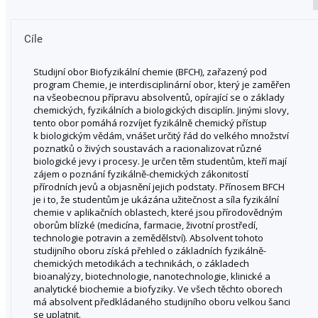
Cíle
Studijní obor Biofyzikální chemie (BFCH), zařazený pod
program Chemie, je interdisciplinární obor, který je zaměřen
na všeobecnou přípravu absolventů, opírající se o základy
chemických, fyzikálních a biologických disciplín. Jinými slovy,
tento obor pomáhá rozvíjet fyzikálně chemický přístup
k biologickým vědám, vnášet určitý řád do velkého množství
poznatků o živých soustavách a racionalizovat různé
biologické jevy i procesy. Je určen těm studentům, kteří mají
zájem o poznání fyzikálně-chemických zákonitostí
přírodních jevů a objasnění jejich podstaty. Přínosem BFCH
je i to, že studentům je ukázána užitečnost a síla fyzikální
chemie v aplikačních oblastech, které jsou přírodovědným
oborům blízké (medicína, farmacie, životní prostředí,
technologie potravin a zemědělství). Absolvent tohoto
studijního oboru získá přehled o základních fyzikálně-
chemických metodikách a technikách, o základech
bioanalýzy, biotechnologie, nanotechnologie, klinické a
analytické biochemie a biofyziky. Ve všech těchto oborech
má absolvent předkládaného studijního oboru velkou šanci
se uplatnit.