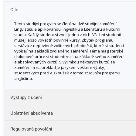
Cíle
Tento studijní program se člení na dvě studijní zaměření –
Lingvistiku a aplikovanou lingvistiku a Literaturu a kulturní
studia. Každý student si zvolí jedno z nich. Všichni studenti
musejí absolvovat tři povinné kurzy. Zbytek programu
sestává z nepovinně volitelných předmětů, které si studenti
vybírají na základě zvoleného zaměření. Téma magisterské
diplomové práce si studenti volí na základě svého zaměření
a absolvovaných kurzů. S výjimkou některých kurzů se
zaměřením na překlad je jazykem veškeré výuky,
studentských prací a zkoušek v tomto studijním programu
angličtina.
Výstupy z učení
Uplatnění absolventa
disponovat jazykovými kompetencemi v písemném i
ústním projevu na úrovni C2 (Společného evropského
Regulovaná povolání
referenčního rámce pro jazyky);