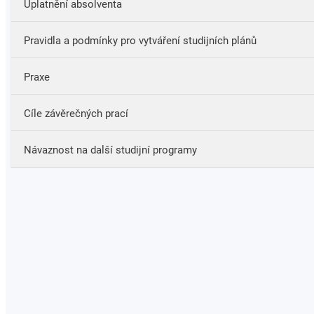
Uplatnění absolventa
Odborně a koncepčně pracovat v oblasti celoživotního
učení a vzdělávání dospělých.
Pravidla a podmínky pro vytváření studijních plánů
Samostatně plánovat, řídit, realizovat a hodnotit
mnohostranné vzdělávací aktivity zaměřené na
dospělé.
Praxe
Ovládá adekvátní didaktické a metodické přístupy ke
vzdělávání dospělých, jako jsou e-learning, pedagogika
Cíle závěrečných prací
osobnostního a sociálního rozvoje atd.
Návaznost na další studijní programy
https://www.phil.muni.cz/pro-uchazece/navazujici-
magisterske-studium/10476-andragogika#predmety