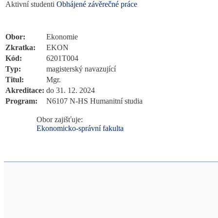
Aktivní studenti
Obhájené závěrečné práce
Specifikace oboru
Obor:
Ekonomie
Zkratka:
EKON
Kód:
6201T004
Typ:
magisterský navazující
Titul:
Mgr.
Akreditace:
do 31. 12. 2024
Program:
N6107 N-HS Humanitní studia
Obor zajišťuje:
Ekonomicko-správní fakulta
I
Informační systém Masarykovy unive
S
Více o IS MU
, provozuje
Fakulta informatiky MU
M
U