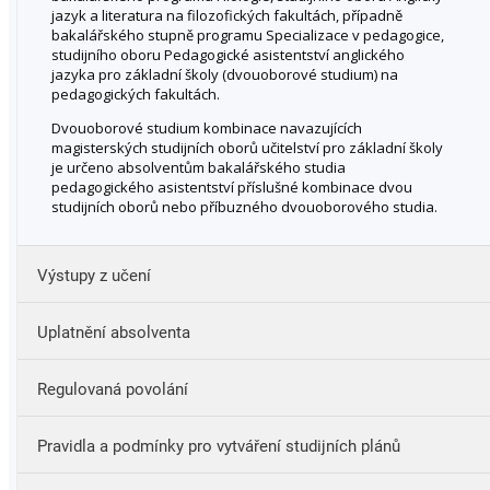
jazyk a literatura na filozofických fakultách, případně
bakalářského stupně programu Specializace v pedagogice,
studijního oboru Pedagogické asistentství anglického
jazyka pro základní školy (dvouoborové studium) na
pedagogických fakultách.
Dvouoborové studium kombinace navazujících
magisterských studijních oborů učitelství pro základní školy
je určeno absolventům bakalářského studia
pedagogického asistentství příslušné kombinace dvou
studijních oborů nebo příbuzného dvouoborového studia.
Výstupy z učení
Uplatnění absolventa
ovládat mluvený i psaný anglický jazyk na minimální
úrovni C1+ Společného evropského referenčního
Regulovaná povolání
rámce pro jazyky;
ovládat problematiku základních lingvistických disciplín;
Učitel druhého stupně základní školy
Pravidla a podmínky pro vytváření studijních plánů
tvůrčím způsobem analyzovat různé typy textů,
Učitel jazykové školy s právem státní jazykové zkoušky
interpretovat je a využít při vytváření praktických cvičení
ve své pedagogické praxi;