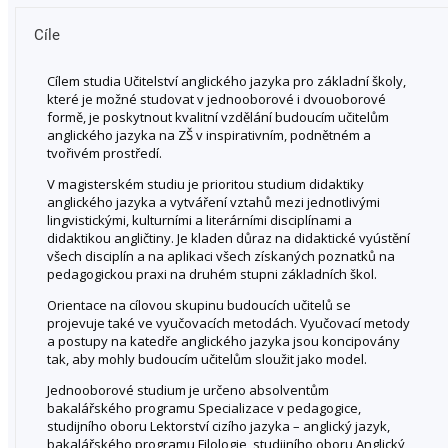
Cíle
Cílem studia Učitelství anglického jazyka pro základní školy,
které je možné studovat v jednooborové i dvouoborové
formě, je poskytnout kvalitní vzdělání budoucím učitelům
anglického jazyka na ZŠ v inspirativním, podnětném a
tvořivém prostředí.
V magisterském studiu je prioritou studium didaktiky
anglického jazyka a vytváření vztahů mezi jednotlivými
lingvistickými, kulturními a literárními disciplínami a
didaktikou angličtiny. Je kladen důraz na didaktické vyústění
všech disciplín a na aplikaci všech získaných poznatků na
pedagogickou praxi na druhém stupni základních škol.
Orientace na cílovou skupinu budoucích učitelů se
projevuje také ve vyučovacích metodách. Vyučovací metody
a postupy na katedře anglického jazyka jsou koncipovány
tak, aby mohly budoucím učitelům sloužit jako model.
Jednooborové studium je určeno absolventům
bakalářského programu Specializace v pedagogice,
studijního oboru Lektorství cizího jazyka – anglický jazyk,
bakalářského programu Filologie, studijního oboru Anglický