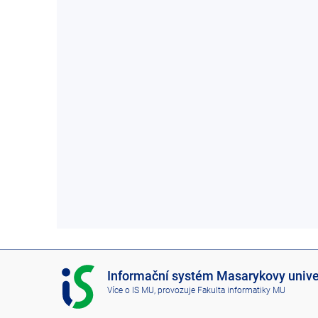
I
Informační systém Masarykovy unive
S
Více o IS MU
, provozuje
Fakulta informatiky MU
M
U