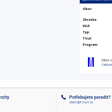
Obor:
Zkratka:
Kód:
Typ:
Titul:
Program:
Obor za
Celouni
rzity
Potřebujete poradit?
istech@fi.muni.cz