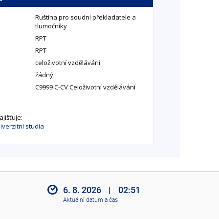
Ruština pro soudní překladatele a
tlumočníky
RPT
RPT
celoživotní vzdělávání
žádný
C9999 C-CV Celoživotní vzdělávání
jišťuje:
verzitní studia
6. 8. 2026
|
02:51
Aktuální datum a čas