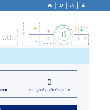
EN
Ruština pro soudní překladatele a tlumočníky – Katalog oborů MU
0
denti
Obhájené závěrečné práce
u