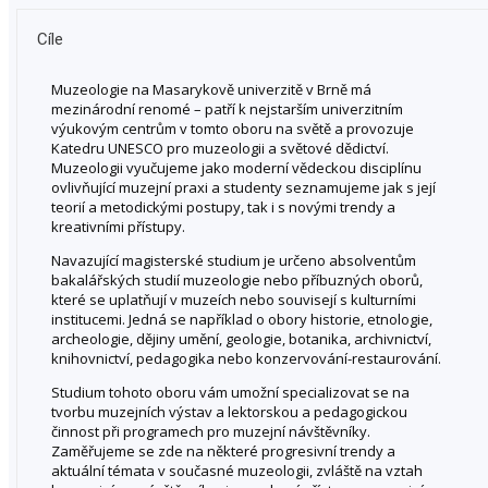
Cíle
Muzeologie na Masarykově univerzitě v Brně má
mezinárodní renomé – patří k nejstarším univerzitním
výukovým centrům v tomto oboru na světě a provozuje
Katedru UNESCO pro muzeologii a světové dědictví.
Muzeologii vyučujeme jako moderní vědeckou disciplínu
ovlivňující muzejní praxi a studenty seznamujeme jak s její
teorií a metodickými postupy, tak i s novými trendy a
kreativními přístupy.
Navazující magisterské studium je určeno absolventům
bakalářských studií muzeologie nebo příbuzných oborů,
které se uplatňují v muzeích nebo souvisejí s kulturními
institucemi. Jedná se například o obory historie, etnologie,
archeologie, dějiny umění, geologie, botanika, archivnictví,
knihovnictví, pedagogika nebo konzervování-restaurování.
Studium tohoto oboru vám umožní specializovat se na
tvorbu muzejních výstav a lektorskou a pedagogickou
činnost při programech pro muzejní návštěvníky.
Zaměřujeme se zde na některé progresivní trendy a
aktuální témata v současné muzeologii, zvláště na vztah