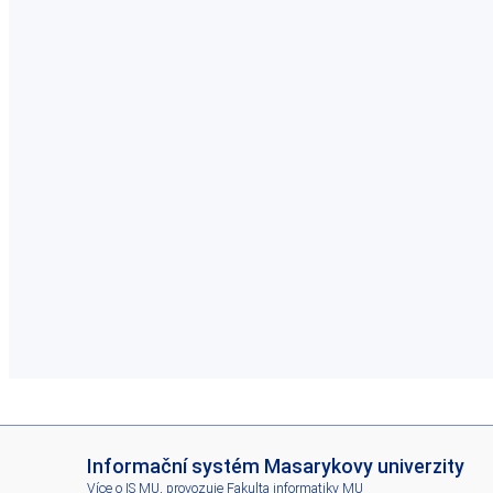
I
Informační systém Masarykovy univerzity
S
Více o IS MU
, provozuje
Fakulta informatiky MU