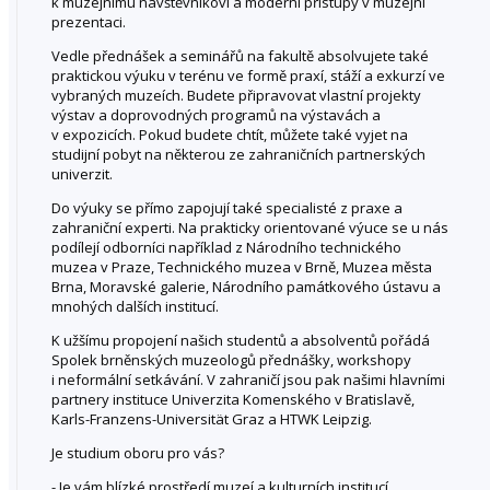
k muzejnímu návštěvníkovi a moderní přístupy v muzejní
prezentaci.
Vedle přednášek a seminářů na fakultě absolvujete také
praktickou výuku v terénu ve formě praxí, stáží a exkurzí ve
vybraných muzeích. Budete připravovat vlastní projekty
výstav a doprovodných programů na výstavách a
v expozicích. Pokud budete chtít, můžete také vyjet na
studijní pobyt na některou ze zahraničních partnerských
univerzit.
Do výuky se přímo zapojují také specialisté z praxe a
zahraniční experti. Na prakticky orientované výuce se u nás
podílejí odborníci například z Národního technického
muzea v Praze, Technického muzea v Brně, Muzea města
Brna, Moravské galerie, Národního památkového ústavu a
mnohých dalších institucí.
K užšímu propojení našich studentů a absolventů pořádá
Spolek brněnských muzeologů přednášky, workshopy
i neformální setkávání. V zahraničí jsou pak našimi hlavními
partnery instituce Univerzita Komenského v Bratislavě,
Karls-Franzens-Universität Graz a HTWK Leipzig.
Je studium oboru pro vás?
- Je vám blízké prostředí muzeí a kulturních institucí,