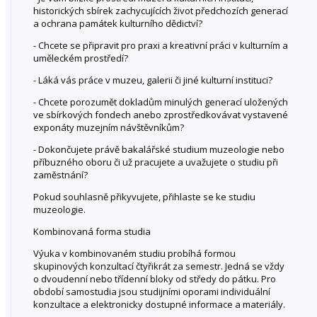
historických sbírek zachycujících život předchozích generací
a ochrana památek kulturního dědictví?
- Chcete se připravit pro praxi a kreativní práci v kulturním a
uměleckém prostředí?
- Láká vás práce v muzeu, galerii či jiné kulturní instituci?
- Chcete porozumět dokladům minulých generací uložených
ve sbírkových fondech anebo zprostředkovávat vystavené
exponáty muzejním návštěvníkům?
- Dokončujete právě bakalářské studium muzeologie nebo
příbuzného oboru či už pracujete a uvažujete o studiu při
zaměstnání?
Pokud souhlasně přikyvujete, přihlaste se ke studiu
muzeologie.
Kombinovaná forma studia
Výuka v kombinovaném studiu probíhá formou
skupinových konzultací čtyřikrát za semestr. Jedná se vždy
o dvoudenní nebo třídenní bloky od středy do pátku. Pro
období samostudia jsou studijními oporami individuální
konzultace a elektronicky dostupné informace a materiály.